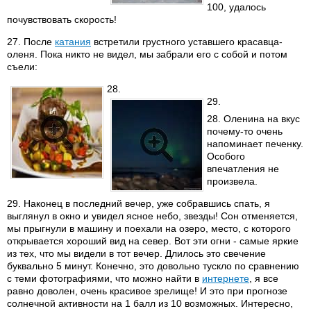
100, удалось
почувствовать скорость!
27. После
катания
встретили грустного уставшего красавца-
оленя. Пока никто не видел, мы забрали его с собой и потом
съели:
28.
29.
28. Оленина на вкус
почему-то очень
напоминает печенку.
Особого
впечатления не
произвела.
29. Наконец в последний вечер, уже собравшись спать, я
выглянул в окно и увидел ясное небо, звезды! Сон отменяется,
мы прыгнули в машину и поехали на озеро, место, с которого
открывается хороший вид на север. Вот эти огни - самые яркие
из тех, что мы видели в тот вечер. Длилось это свечение
буквально 5 минут. Конечно, это довольно тускло по сравнению
с теми фотографиями, что можно найти в
интернете
, я все
равно доволен, очень красивое зрелище! И это при прогнозе
солнечной активности на 1 балл из 10 возможных. Интересно,