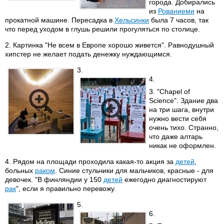
города. Добирались
из
Рованиеми
на
прокатной машине. Пересадка в
Хельсинки
была 7 часов, так
что перед уходом в глушь решили прогуляться по столице.
2. Картинка "Не всем в Европе хорошо живется". Равнодушный
хипстер не желает подать денежку нуждающимся.
3.
4.
3. "Chapel of
Science". Здание два
на три шага, внутри
нужно вести себя
очень тихо. Странно,
что даже алтарь
никак не оформлен.
4. Рядом на площади проходила какая-то акция за
детей
,
больных
раком
. Синие стульчики для мальчиков, красные - для
девочек. "В финляндии у 150
детей
ежегодно диагностируют
рак
", если я правильно перевожу.
5.
6.