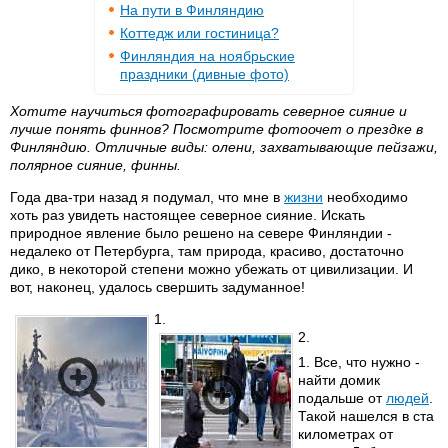
На пути в Финляндию
Коттедж или гостиница?
Финляндия на ноябрьские
праздники (дивные фото)
Хотите научиться фотографировать северное сияние и
лучше понять финнов? Посмотрите фотоочет о прездке в
Финляндию. Отличные виды: олени, захватывающие пейзажи,
полярное сияние, финны.
Года два-три назад я подумал, что мне в
жизни
необходимо
хоть раз увидеть настоящее северное сияние. Искать
природное явление было решено на севере Финляндии -
недалеко от Петербурга, там природа, красиво, достаточно
дико, в некоторой степени можно убежать от цивилизации. И
вот, наконец, удалось свершить задуманное!
1.
2.
1. Все, что нужно -
найти домик
подальше от
людей
.
Такой нашелся в ста
километрах от