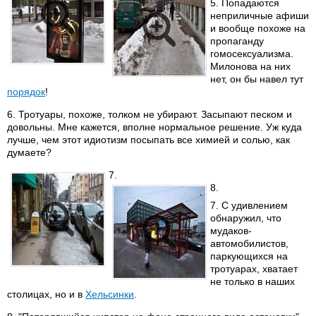
5. Попадаются
неприличные афиши
и вообще похоже на
пропаганду
гомосексуализма.
Милонова на них
нет, он бы навел тут
порядок
!
6. Тротуары, похоже, толком не убирают. Засыпают песком и
довольны. Мне кажется, вполне нормальное решение. Уж куда
лучше, чем этот идиотизм посыпать все химией и солью, как
думаете?
7.
8.
7. С удивлением
обнаружил, что
мудаков-
автомобилистов,
паркующихся на
тротуарах, хватает
не только в наших
столицах, но и в
Хельсинки
.