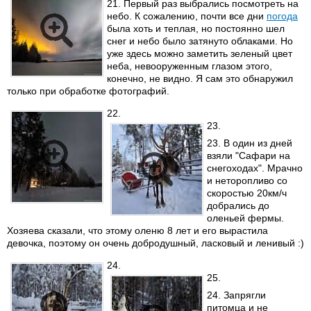
21. Первый раз выбрались посмотреть на
небо. К сожалению, почти все дни
погода
была хоть и теплая, но постоянно шел
снег и небо было затянуто облаками. Но
уже здесь можно заметить зеленый цвет
неба, невооруженным глазом этого,
конечно, не видно. Я сам это обнаружил
только при обработке фотографий.
22.
23.
23. В один из дней
взяли "Сафари на
снегоходах". Мрачно
и неторопливо со
скоростью 20км/ч
добрались до
оленьей фермы.
Хозяева сказали, что этому оленю 8 лет и его вырастила
девочка, поэтому он очень добродушный, ласковый и ленивый :)
24.
25.
24. Запрягли
питомца и не