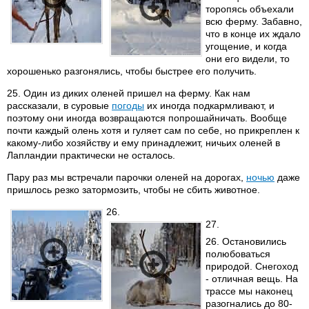
торопясь объехали
всю ферму. Забавно,
что в конце их ждало
угощение, и когда
они его видели, то
хорошенько разгонялись, чтобы быстрее его получить.
25. Один из диких оленей пришел на ферму. Как нам
рассказали, в суровые
погоды
их иногда подкармливают, и
поэтому они иногда возвращаются попрошайничать. Вообще
почти каждый олень хотя и гуляет сам по себе, но прикреплен к
какому-либо хозяйству и ему принадлежит, ничьих оленей в
Лапландии практически не осталось.
Пару раз мы встречали парочки оленей на дорогах,
ночью
даже
пришлось резко затормозить, чтобы не сбить животное.
26.
27.
26. Остановились
полюбоваться
природой. Снегоход
- отличная вещь. На
трассе мы наконец
разогнались до 80-