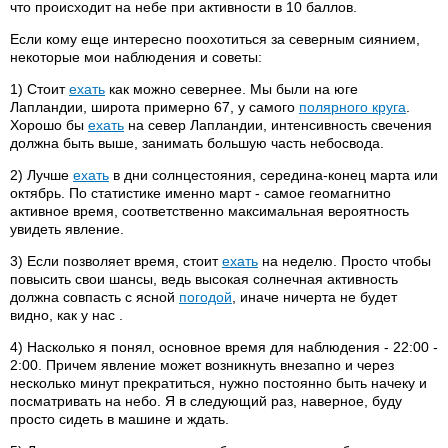
что происходит на небе при активности в 10 баллов.
Если кому еще интересно поохотиться за северным сиянием,
некоторые мои наблюдения и советы:
1) Стоит
ехать
как можно севернее. Мы были на юге
Лапландии, широта примерно 67, у самого
полярного круга
.
Хорошо бы
ехать
на север Лапландии, интенсивность свечения
должна быть выше, занимать большую часть небосвода.
2) Лучше
ехать
в дни солнцестояния, середина-конец марта или
октябрь. По статистике именно март - самое геомагнитно
активное время, соответственно максимальная вероятность
увидеть явление.
3) Если позволяет время, стоит
ехать
на неделю. Просто чтобы
повысить свои шансы, ведь высокая солнечная активность
должна совпасть с ясной
погодой
, иначе ничерта не будет
видно, как у нас .
4) Насколько я понял, основное время для наблюдения - 22:00 -
2:00. Причем явление может возникнуть внезапно и через
несколько минут прекратиться, нужно постоянно быть начеку и
посматривать на небо. Я в следующий раз, наверное, буду
просто сидеть в машине и ждать.