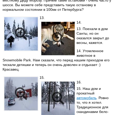
местному Деду Морозу. Причем такие остановки - очень часто у
шоссе. Вы можете себе представить такую остановку в
нормальном состоянии в 100км от Петербурга?
13.
14.
13. Поехали в дом
Санты, но он
оказался закрыт до
весны, кажется.
14. Утомленное
животное в
Snowmobile Park. Нам сказали, что перед нашим приходом его
тискали детишки и теперь он очень доволен и отдыхает :)
Красавец.
15.
16.
15. Наш дом и
прокатный
автомобиль
. Ровно
то, что я хотел.
Традиционное для
скандинавии бело-