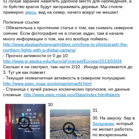
5) Лучше заранее наметить удобное место для наблюдения, а
то буйство красок будут загораживать деревья. Мы стояли
примерно
здесь
, вид на север, ничего вокруг не мешает.
Полезные ссылки:
- Обязательна к прочтению статья о том, как снимать северное
сияние. Если фотография не в списке задач, там в начале
много информации о том, как его вообще поймать:
http://www.alaskaphotographyblog.com/how-t
o-photograph-the-
northern-lights-with-a-d
igital-camera/
- Прогноз активности от 0 до 10:
http://www.gi.alaska.edu/AuroraForecast/E
urope/2013/03/04
.
Сколько я ни смотрел, там часто 2/10 . Иногда поднимается до
3. Тут уж как повезет.
- Текущая геомагнитная активность в северном полушарии:
http://www.swpc.noaa.gov/pmap/pmapN.html
- Страница с кучей разных космических прогнозов, но данные
сложные:
http://www.swpc.noaa.gov/Data/index.html#a
lerts
30.
31.
30. На закуску: бар в
Хельсинки
, который
не желает работать
по воскресеньям.