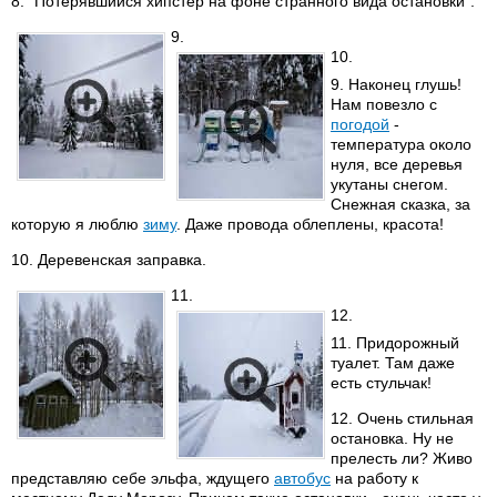
8. "Потерявшийся хипстер на фоне странного вида остановки".
9.
10.
9. Наконец глушь!
Нам повезло с
погодой
-
температура около
нуля, все деревья
укутаны снегом.
Снежная сказка, за
которую я люблю
зиму
. Даже провода облеплены, красота!
10. Деревенская заправка.
11.
12.
11. Придорожный
туалет. Там даже
есть стульчак!
12. Очень стильная
остановка. Ну не
прелесть ли? Живо
представляю себе эльфа, ждущего
автобус
на работу к