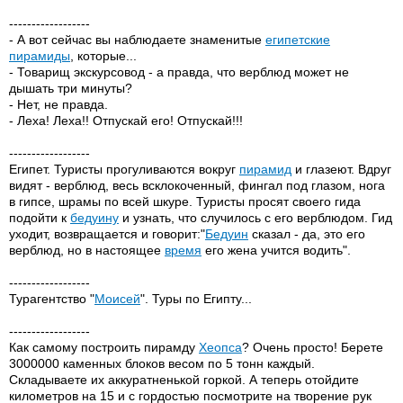
------------------
- А вот сейчас вы наблюдаете знаменитые
египетские
пирамиды
, которые...
- Товарищ экскурсовод - а правда, что верблюд может не
дышать три минуты?
- Нет, не правда.
- Леха! Леха!! Отпускай его! Отпускай!!!
------------------
Египет. Туристы прогуливаются вокруг
пирамид
и глазеют. Вдруг
видят - верблюд, весь всклокоченный, фингал под глазом, нога
в гипсе, шрамы по всей шкуре. Туристы просят своего гида
подойти к
бедуину
и узнать, что случилось с его верблюдом. Гид
уходит, возвращается и говорит:"
Бедуин
сказал - да, это его
верблюд, но в настоящее
время
его жена учится водить".
------------------
Турагентство "
Моисей
". Туры по Египту...
------------------
Как самому построить пирамду
Хеопса
? Очень просто! Берете
3000000 каменных блоков весом по 5 тонн каждый.
Складываете их аккуратненькой горкой. А теперь отойдите
километров на 15 и с гордостью посмотрите на творение рук