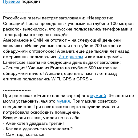
Нувейба
подходит!
------------------
Российские газеты пестрят заголовками: «Невероятно!
Сенсация! После проведенных учеными на глубине 100 метров
раскопок выяснилось, что русские пользовались телефонами и
телеграфом тысячу лет назад!»
Американские СМИ не отстают – на следующий день они
заявляют: «Наши ученые копали на глубине 200 метров и
обнаружили оптоволокно! А значит, еще две тысячи лет назад
американцы пользовались
Интернетом
и компьютерами!»
Египетские газеты на следующий день выдают заголовки:
«Сенсация! Ученые из Египта на глубине 500 метров не
обнаружили ничего! А значит, еще пять тысяч лет назад
египтяне пользовались WiFi, GPS и GPRS!»
------------------
При раскопках в Египте нашли саркофаг с
мумией
. Эксперты не
могли установить, чья это
мумия
. Пригласили советских
специалистов. Три советских эксперта засучили рукава и
потребовали освободить помещение.
Вскоре они вышли, утирая пот со лба:
- Аменхотеп двадцать третий!
- Как вам удалось это установить?
- Сам, гад, сознался!