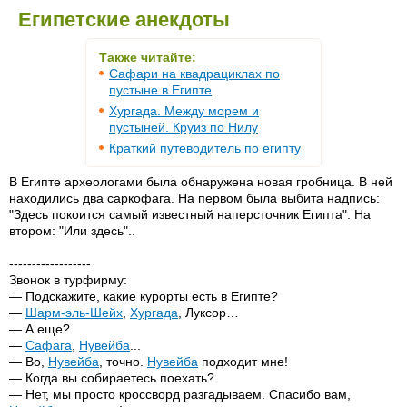
Египетские анекдоты
Также читайте:
Сафари на квадрациклах по
пустыне в Египте
Хургада. Между морем и
пустыней. Круиз по Нилу
Краткий путеводитель по египту
В Египте археологами была обнаружена новая гробница. В ней
находились два саркoфага. На первом была выбита надпись:
"Здесь покоится самый известный наперсточник Египта". На
втором: "Или здесь"..
------------------
Звонок в турфирму:
— Подскажите, какие курорты есть в Египте?
—
Шарм-эль-Шейх
,
Хургада
, Луксор…
— А еще?
—
Сафага
,
Нувейба
...
— Во,
Нувейба
, точно.
Нувейба
подходит мне!
— Когда вы собираетесь поехать?
— Нет, мы просто кроссворд разгадываем. Спасибо вам,