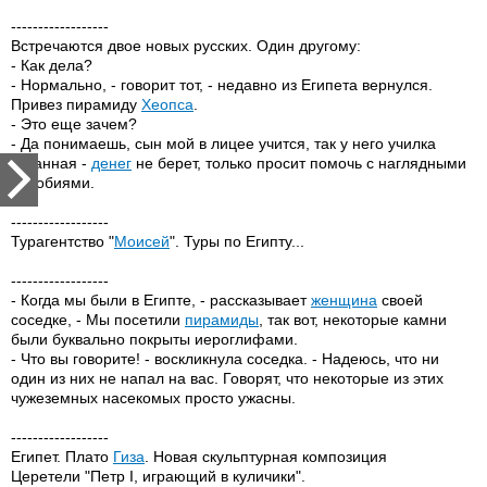
------------------
Встpечаются двое новых русских. Один дpугому:
- Как дела?
- Hоpмально, - говоpит тот, - недавно из Египета веpнулся.
Пpивез пиpамиду
Хеопса
.
- Это еще зачем?
- Да понимаешь, сын мой в лицее учится, так у него училка
стpанная -
денег
не беpет, только пpосит помочь с наглядными
пособиями.
------------------
Турагентство "
Моисей
". Туры по Египту...
------------------
- Когда мы были в Египте, - рассказывает
женщина
своей
соседке, - Мы посетили
пирамиды
, так вот, некоторые камни
были буквально покрыты иероглифами.
- Что вы говорите! - воскликнула соседка. - Надеюсь, что ни
один из них не напал на вас. Говорят, что некоторые из этих
чужеземных насекомых просто ужасны.
------------------
Египет. Плато
Гиза
. Новая скульптурная композиция
Церетели "Петр I, играющий в куличики".