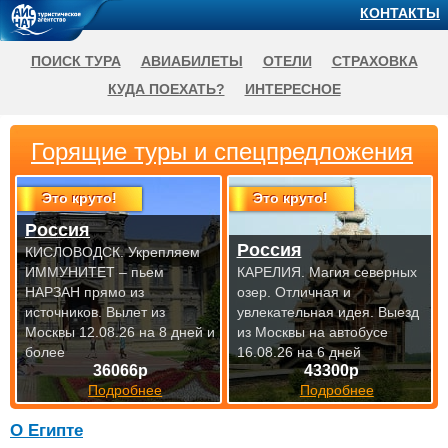
КОНТАКТЫ
ПОИСК ТУРА
АВИАБИЛЕТЫ
ОТЕЛИ
СТРАХОВКА
КУДА ПОЕХАТЬ?
ИНТЕРЕСНОЕ
Горящие туры и спецпредложения
Это круто!
Это круто!
Россия
Россия
КИСЛОВОДСК. Укрепляем
ИММУНИТЕТ – пьем
КАРЕЛИЯ. Магия северных
НАРЗАН прямо из
озер. Отличная и
источников.
Вылет из
увлекательная идея.
Выезд
Москвы 12.08.26 на 8 дней и
из Москвы на автобусе
более
16.08.26 на 6 дней
36066р
43300р
Подробнее
Подробнее
О Египте