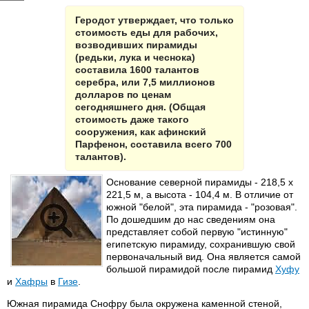
Геродот утверждает, что только
стоимость еды для рабочих,
возводивших пирамиды
(редьки, лука и чеснока)
составила 1600 талантов
серебра, или 7,5 миллионов
долларов по ценам
сегодняшнего дня. (Общая
стоимость даже такого
сооружения, как афинский
Парфенон, составила всего 700
талантов).
Основание северной пирамиды - 218,5 х
221,5 м, а высота - 104,4 м. В отличие от
южной "белой", эта пирамида - "розовая".
По дошедшим до нас сведениям она
представляет собой первую "истинную"
египетскую пирамиду, сохранившую свой
первоначальный вид. Она является самой
большой пирамидой после пирамид
Хуфу
и
Хафры
в
Гизе
.
Южная пирамида Снофру была окружена каменной стеной,