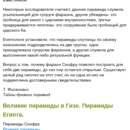
известняком.
Некоторые исследователи считают, данная пирамида служила
усыпальницей для супруги фараона, другие убеждены: это
гробница для каноп с царскими внутренностями, третьи
придерживаются гипотезы: это сооружение было гробницей для
царского Ка.
Египтологи установили, что пирамиды-спутницы по своему
назначению подразделялись на две группы: одна
принадлежала супругам фараонов, а другая служила для
выполнения какой-либо ритуальной функции.
Вопрос о том, почему фараон Снофру повелел построить для
себя две пирамиды, до сих пор остается открытым. Существует
целый ряд гипотез на этот счет, но ни одна из них не
подкреплена достоверными свидетельствами.
Т. Фисанович
Тайны древних пирамид
Великие пирамиды в Гизе. Пирамиды
Египта.
Пирамиды Снофру
Великие пирамиды