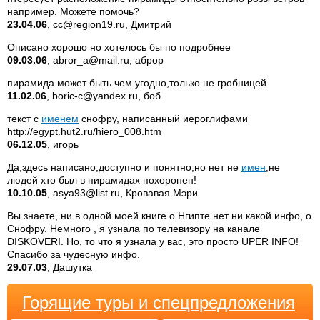
например. Можете помочь?
23.04.06
, сс@region19.ru, Дмитрий
Описано хорошо но хотелось бы по подробнее
09.03.06
, abror_a@mail.ru, аброр
пирамида может быть чем угодно,только не гробницей.
11.02.06
, boric-c@yandex.ru, боб
текст с
именем
снофру, написанный иероглифами
http://egypt.hut2.ru/hiero_008.htm
06.12.05
, игорь
Да,здесь написано,доступно и понятно,но нет не
имен
,не
людей хто был в пирамидах похоронен!
10.10.05
, asya93@list.ru, Кровавая Мэри
Вы знаете, ни в одной моей книге о Нгипте нет ни какой инфо, о
Снофру. Немного , я узнала по телевизору на канале
DISKOVERI. Но, то что я узнала у вас, это просто UPER INFO!
Спасибо за чудесную инфо.
29.07.03
, Дашутка
Горящие туры и спецпредложения