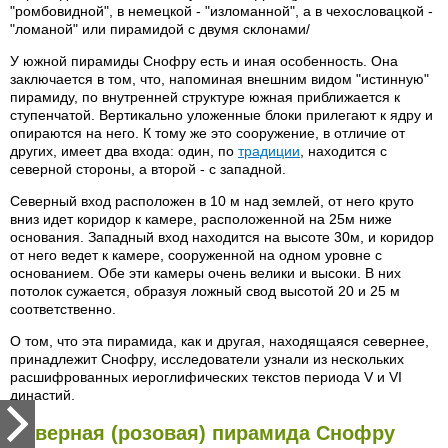
"ромбовидной", в немецкой - "изломанной", а в чехословацкой -
"ломаной" или пирамидой с двyмя склонами/
У южной пирамиды Снофру есть и иная особенность. Она
заключается в том, что, напоминая внешним видом "истинную"
пирамиду, по внутренней структуре южная приближается к
ступенчатой. Вертикально уложенные блоки прилегают к ядру и
опираются на него. К тому же это сооружение, в отличие от
других, имеет два входа: один, по
традиции
, находится с
северной стороны, а второй - с западной.
Северный вход расположен в 10 м над землей, от него круто
вниз идет коридор к камере, расположенной на 25м ниже
основания. Западный вход находится на высоте 30м, и коридор
от него ведет к камере, сооруженной на одном уровне с
основанием. Обе эти камеры очень велики и высоки. В них
потолок сужается, образуя ложный свод высотой 20 и 25 м
соответственно.
О том, что эта пирамида, как и другая, находящаяся севернее,
принадлежит Снофру, исследователи узнали из нескольких
расшифрованных иероглифических текстов периода V и VI
династий.
Северная (розовая) пирамида Снофру