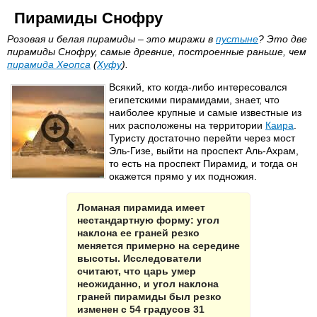
Пирамиды Снофру
Розовая и белая пирамиды – это миражи в
пустыне
? Это две
пирамиды Снофру, самые древние, построенные раньше, чем
пирамида Хеопса
(
Хуфу
).
Всякий, кто когда-либо интересовался
египетскими пирамидами, знает, что
наиболее крупные и самые известные из
них расположены на территории
Каира
.
Туристу достаточно перейти через мост
Эль-Гизе, выйти на проспект Аль-Ахрам,
то есть на проспект Пирамид, и тогда он
окажется прямо у их подножия.
Ломаная пирамида имеет
нестандартную форму: угол
наклона ее граней резко
меняется примерно на середине
высоты. Исследователи
считают, что царь умер
неожиданно, и угол наклона
граней пирамиды был резко
изменен с 54 градусов 31