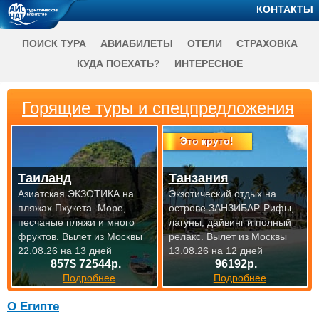
КОНТАКТЫ
ПОИСК ТУРА
АВИАБИЛЕТЫ
ОТЕЛИ
СТРАХОВКА
КУДА ПОЕХАТЬ?
ИНТЕРЕСНОЕ
Горящие туры и спецпредложения
Это круто!
Таиланд
Танзания
Азиатская ЭКЗОТИКА на
Экзотический отдых на
пляжах Пхукета. Море,
острове ЗАНЗИБАР. Рифы,
песчаные пляжи и много
лагуны, дайвинг и полный
фруктов.
Вылет из Москвы
релакс.
Вылет из Москвы
22.08.26 на 13 дней
13.08.26 на 12 дней
857$ 72544р.
96192р.
Подробнее
Подробнее
О Египте