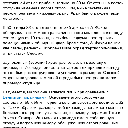
отстоявшей от нее приблизительно на 50 м. От стены на восток
отходила каменная дорога около 1 км, ныне засыпанная
песком, она вела к нижнему храму. Храм был огражден такой
же стеной.
В 50-е годы XX столетия египетский археолог А. Фахри
обнаружил в этом месте развалины шести молелен, колоннаду,
состоящую из 10 колонн, вестибюль с двумя просторными
помещениями и обширный двор. Кроме того, А. Фахри нашел
две стелы, рельефы, изображавшие обряд жертвоприношения,
и три статуи Снофру.
Заупокойный (верхний) храм располагался к востоку от
пирамиды. Исследуя его остатки, археологи пришли к выводу,
что он был реконструирован и увеличен в размерах. С южной
стороны на уровне каменной ограды была построена малая
пирамида-спутница.
Разумеется, малой она является лишь при сравнении с
Великими пирамидами
. Основание этого сооружения
составляет 55 х 55 м. Первоначальная высота его достигала 32
м. Таким образом, размеры этой пирамиды ненамного меньше
большинства царских усыпальниц, к примеру, пирамид Тети и
Униса в Саккаре. Эта малая пирамида имеет собственную
ограду и подземную камеру, облицованную отполированным