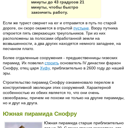
минуты до 43 градусов 21
минуты, чтобы быстро
закончить работу.
Если же турист свернет на юг и отправится в путь по старой
дороге, он скоро окажется в отрытой
пустыне
. Взору путника
откроется пять сверкающих треугольников. Три из них
расположены за полосами обработанной земли на
возвышенности, а два других находятся немного западнее, на
песчаном плато.
Более отдаленные сооружения - предшественницы гизеских
пирамид. Их повелел
строить
основатель IV династии фараон
Снофру, отец царя
Хуфу
, приблизительно в 2600 году до нашей
эры.
Строительство пирамид Снофру ознаменовало перелом в
конструктивной эволюции этих сооружений. Характерной
особенностью их обеих является то, что они очень
своеобразны, причем не похожи не только на другие пирамиды,
но и друг на друга.
Южная пирамида Снофру
Южная пирамида старше приблизительно