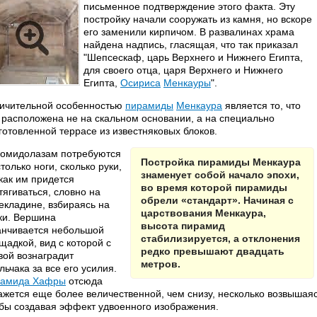
письменное подтверждение этого факта. Эту
постройку начали сооружать из камня, но вскоре
его заменили кирпичом. В развалинах храма
найдена надпись, гласящая, что так приказал
"Шепсескаф, царь Верхнего и Нижнего Египта,
для своего отца, царя Верхнего и Нижнего
Египта,
Осириса
Менкауры
".
ичительной особенностью
пирамиды
Менкаура
является то, что
 расположена не на скальном основании, а на специально
готовленной террасе из известняковых блоков.
омидолазам потребуются
Постройка пирамиды Менкаура
столько ноги, сколько руки,
знаменует собой начало эпохи,
 как им придется
во время которой пирамиды
тягиваться, словно на
обрели «стандарт». Начиная с
екладине, взбираясь на
царствования Менкаура,
ки. Вершина
высота пирамид
анчивается небольшой
стабилизируется, а отклонения
щадкой, вид с которой с
редко превышают двадцать
вой вознаградит
метров.
льчака за все его усилия.
амида Хафры
отсюда
ажется еще более величественной, чем снизу, несколько возвышая
 бы создавая эффект удвоенного изображения.