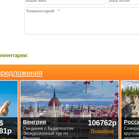
мментарии:
предложения
$
106762р
Венгрия
Росс
Свидание с Будапештом.
Совер
81р
Подробнее
Экскурсионный тур по
кругосв
Венгрии.
увлека