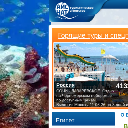
Горящие туры и спец
413
Россия
СОЧИ - ЛАЗАРЕВСКОЕ. Отдых
Под
на Черноморском побережье
по доступным ценам.
Вылет из Москвы 11.08.26 на 8 дней 
О 
Египет
В