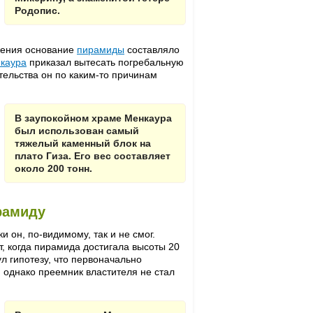
Родопис.
ижения основание
пирамиды
составляло
каура
приказал вытесать погребальную
тельства он по каким-то причинам
В заупокойном храме Менкаура
был использован самый
тяжелый каменный блок на
плато Гиза. Его вес составляет
около 200 тонн.
рамиду
и он, по-видимому, так и не смог.
т, когда пирамида достигала высоты 20
л гипотезу, что первоначально
 однако преемник властителя не стал