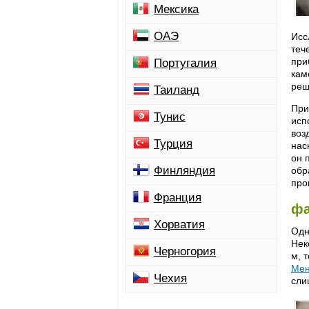
Мексика
ОАЭ
Исс
теч
при
Португалия
кам
реш
Таиланд
При
Тунис
исп
воз
Турция
нас
он 
Финляндия
обр
про
Франция
фа
Хорватия
Одн
Нек
Черногория
м, 
Мен
Чехия
сли