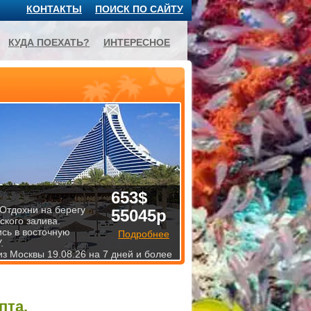
КОНТАКТЫ
ПОИСК ПО САЙТУ
КУДА ПОЕХАТЬ?
ИНТЕРЕСНОЕ
653$
 Отдохни на берегу
55045р
ского залива.
ись в восточную
Подробнее
.
из Москвы 19.08.26 на 7 дней и более
пта.