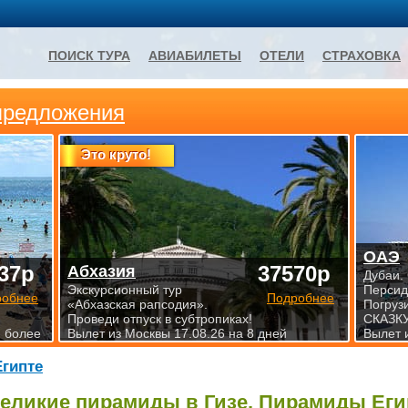
ПОИСК ТУРА
АВИАБИЛЕТЫ
ОТЕЛИ
СТРАХОВКА
предложения
Это круто!
ОАЭ
37р
37570р
Абхазия
Дубаи.
Экскурсионный тур
Персид
робнее
Подробнее
«Абхазская рапсодия».
Погруз
Проведи отпуск в субтропиках!
СКАЗКУ
и более
Вылет из Москвы 17.08.26 на 8 дней
Вылет 
Египте
еликие пирамиды в Гизе. Пирамиды Еги