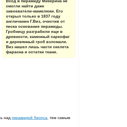
Вход в пирамиду Микерина не
смогли найти даже
завоеватели-мамелюки. Его
открыл только в 1837 году
англичанин Г.Виз, очистив от
песка основание пирамиды.
Гробницу разграбили еще в
древности, каменный саркофаг
и деревянный гроб взломали.
Виз нашел лишь части скелета
фараона и остатки ткани.
сь над
пирамидой Хеопса
, тем самым