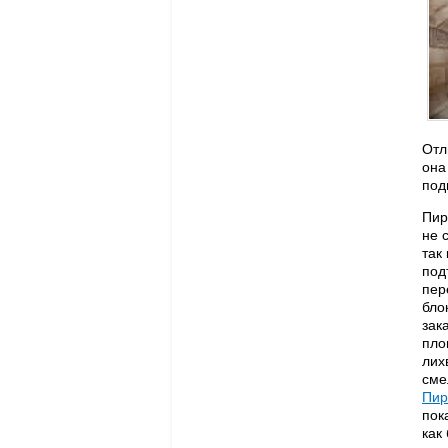
Отл
она
под
Пир
не 
так
под
пер
бло
зак
пло
лих
сме
Пир
пок
как