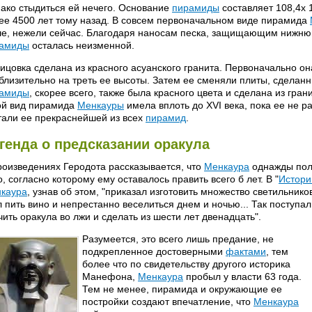
ако стыдиться ей нечего. Основание
пирамиды
составляет 108,4х 1
ее 4500 лет тому назад. В совсем первоначальном виде пирамида
е, нежели сейчас. Благодаря наносам песка, защищающим нижнюю
амиды
осталась неизменной.
ицовка сделана из красного асуанского гранита. Первоначально о
близительно на треть ее высоты. Затем ее сменяли плиты, сделанн
амиды
, скорее всего, также была красного цвета и сделана из гра
ой вид пирамида
Менкауры
имела вплоть до XVI века, пока ее не 
тали ее прекраснейшей из всех
пирамид
.
генда о предсказании оракула
роизведениях Геродота рассказывается, что
Менкаура
однажды пол
о, согласно которому ему оставалось править всего б лет. В "
Истори
каура
, узнав об этом, "приказал изготовить множество светильнико
л пить вино и непрестанно веселиться днем и ночью... Так поступал
чить оракула во лжи и сделать из шести лет двенадцать".
Разумеется, это всего лишь предание, не
подкрепленное достоверными
фактами
, тем
более что по свидетельству другого историка
Манефона,
Менкаура
пробыл у власти 63 года.
Тем не менее, пирамида и окружающие ее
постройки создают впечатление, что
Менкаура