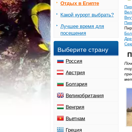
Отдых в Египте
Пир
Вел
Какой курорт выбрать?
Вну
Пир
Лучшее время для
Пи
посещения
Бол
Дре
Сек
Выберите страну
П
Россия
Поч
тор
Австрия
пре
ме
Болгария
Великобритания
Венгрия
Вьетнам
Греция