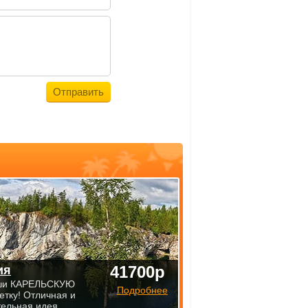
41700р
ия
ши КАРЕЛЬСКУЮ
Подробнее
етку! Отличная и
тельная идея.