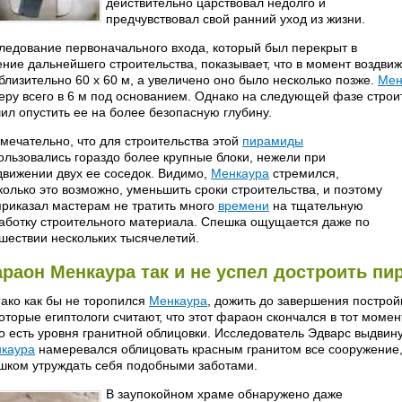
действительно царствовал недолго и
предчувствовал свой ранний уход из жизни.
ледование первоначального входа, который был перекрыт в
ение дальнейшего строительства, показывает, что в момент воздв
близительно 60 х 60 м, а увеличено оно было несколько позже.
Мен
еру всего в 6 м под основанием. Однако на следующей фазе строи
ил опустить ее на более безопасную глубину.
мечательно, что для строительства этой
пирамиды
ользовались гораздо более крупные блоки, нежели при
движении двух ее соседок. Видимо,
Менкаура
стремился,
колько это возможно, уменьшить сроки строительства, и поэтому
приказал мастерам не тратить много
времени
на тщательную
аботку строительного материала. Спешка ощущается даже по
шествии нескольких тысячелетий.
раон Менкаура так и не успел достроить пи
ако как бы не торопился
Менкаура
, дожить до завершения постройк
оторые египтологи считают, что этот фараон скончался в тот момен
то есть уровня гранитной облицовки. Исследователь Эдварс выдвину
каура
намеревался облицовать красным гранитом все сооружение,
шком утруждать себя подобными заботами.
В заупокойном храме обнаружено даже