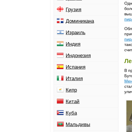
Одн
бол
Грузия
выш
пир
Доминикана
Обл
Израиль
при
пир
Индия
так
счи
Индонезия
Ле
Испания
В п
Бут
Италия
Мен
ста
Кипр
ули
Китай
Куба
Мальдивы