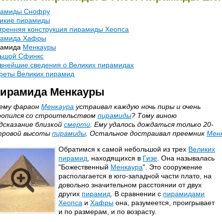
амиды Снофру
икие пирамиды
тренняя конструкция пирамиды Хеопса
амида Хафры
рамида
Менкауры
ьшой Сфинкс
внейшие сведения о Великих пирамидах
реты Великих пирамид
ирамида Менкауры
ему фараон
Менкаура
устраивал каждую ночь пиры и очень
опился со строительством
пирамиды
? Тому виною
дсказание близкой
смерти
. Ему удалось дождаться только 20-
тровой высоты
пирамиды
. Остальное достраивал преемник
Мен
Обратимся к самой небольшой из трех
Великих
пирамид
, находящихся в
Гизе
. Она называлась
"Божественный
Менкаура
". Это сооружение
располагается в юго-западной части плато, на
довольно значительном расстоянии от двух
других
пирамид
. В сравнении с
пирамидами
Хеопса
и
Хафры
она, разумеется, проигрывает
и по размерам, и по возрасту.