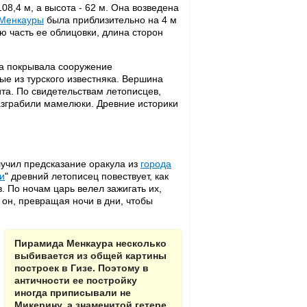
08,4 м, а высота - 62 м. Она возведена
Менкауры
была приблизительно на 4 м
 часть ее облицовки, длина сторон
на покрывала сооружение
ые из турского известняка. Вершина
нита. По свидетельствам летописцев,
разграбили мамелюки. Древние историки
учил предсказание оракула из
города
и
" древний летописец повествует, как
в. По ночам царь велел зажигать их,
 он, превращая ночи в дни, чтобы
Пирамида Менкаура несколько
выбивается из общей картины
построек в Гизе. Поэтому в
античности ее постройку
иногда приписывали не
Микерину, а знаменитой гетере