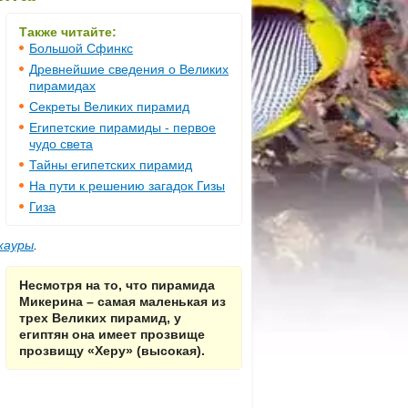
Также читайте:
Большой Сфинкс
Древнейшие сведения о Великих
пирамидах
Секреты Великих пирамид
Египетские пирамиды - первое
чудо света
Тайны египетских пирамид
На пути к решению загадок Гизы
Гиза
кауры
.
Несмотря на то, что пирамида
Микерина – самая маленькая из
трех Великих пирамид, у
египтян она имеет прозвище
прозвищу «Херу» (высокая).