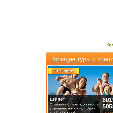
Ко
Горящие туры и спец
Это круто!
601
Египет
Ускользни от повседневности
505
в тропический оазис! Шарм
эль Шейх ждёт!