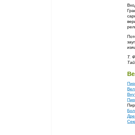
Вхо
Гра
сар
вер
рел
Пот
зау
изя
Т. 
Тай
Ве
Пир
Вел
Вну
Пир
Пи
Бол
Дре
Сек