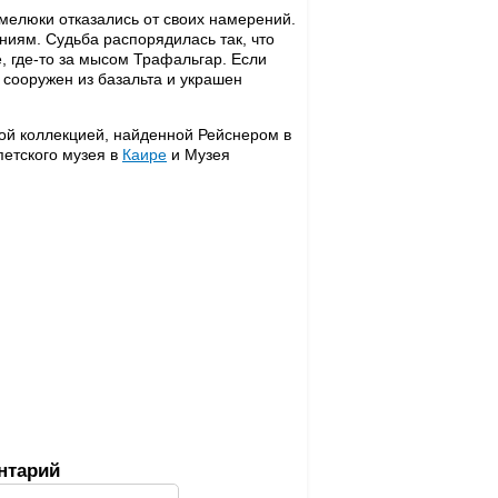
мелюки отказались от своих намерений.
иям. Судьба распорядилась так, что
, где-то за мысом Трафальгар. Если
 сооружен из базальта и украшен
ной коллекцией, найденной Рейснером в
петского музея в
Каире
и Музея
нтарий