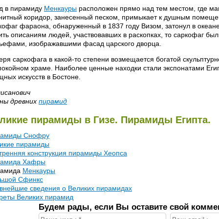
д в пирамиду
Менкауры
расположен прямо над тем местом, где ма
нитный коридор, занесенный песком, примыкает к душным помещен
кофаг фараона, обнаруженный в 1837 году Визом, затонул в океане
ить описаниям людей, участвовавших в раскопках, то саркофаг был
ьефами, изображавшими фасад царского дворца.
еря саркофага в какой-то степени возмещается богатой скульптур
покойном храме. Наиболее ценные находки стали экспонатами Еги
щных искусств в Бостоне.
Фисанович
ны древних
пирамид
ликие пирамиды в Гизе. Пирамиды Египта.
амиды Снофру
икие пирамиды
тренняя конструкция пирамиды Хеопса
амида Хафры
рамида
Менкауры
ьшой Сфинкс
внейшие сведения о Великих пирамидах
реты Великих пирамид
Будем рады, если Вы оставите свой комме