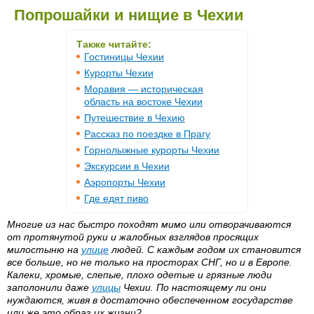
Попрошайки и нищие в Чехии
Также читайте:
Гостиницы Чехии
Курорты Чехии
Моравия — историческая
область на востоке Чехии
Путешествие в Чехию
Рассказ по поездке в Прагу
Горнолыжные курорты Чехии
Экскурсии в Чехии
Аэропорты Чехии
Где едят пиво
Многие из нас быстро походят мимо или отворачиваются
от протянутой руки и жалобных взглядов просящих
милостыню на
улице
людей. С каждым годом их становится
все больше, но не только на просторах СНГ, но и в Европе.
Калеки, хромые, слепые, плохо одетые и грязные люди
заполонили даже
улицы
Чехии. По настоящему ли они
нуждаются, живя в достаточно обеспеченном государстве
или же это образ их жизни?