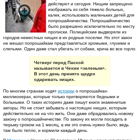
действуют и сегодня. Нищим запрещено
изображать из себя тяжело больных,
калек, использовать маленьких детей для
попрошайничества. Попрошайничество
было разрешено исключительно по месту
прописки. Полицейские выдворяли из
городов неместных нищих в их родные поселки. Но этот закон
не мешал попрошайкам представляться хромыми, глухими и
слепыми. Один даже стал убегать от собаки, крича во все горло.
Четверг перед Пасхой
называется в Чехии «зеленым».
В этот день принято щедро
одаривать нищих.
По многим странам ходят
истории
о попрошайках-
миллионерах, которые только притворяются бедными и
больными. О таких историях даже пишут книги знаменитые
авторы. Но не стоит забывать о настоящих нищих, которым
действительно не на что жить. Они даже обрадовались новому
закону о попрошайничестве. По закону их могли посадить в
тюрьму сроком на 1 месяц, а им это очень нужно было, ведь
там было тепло, и кормили каждый день.