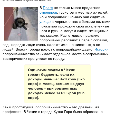
В
Праге
не только много продавцов
сувениров
, туристов и местных жителей,
но и попрошаек. Обычно они сидят на
улицах
в черных очках с белыми палками,
показывая прохожим свои искалеченные
ноги и руки, а могут и сидеть женщины с
малышами. Расчетливые пражские
попрошайки работают в паре с собакой,
ведь нередко люди очень жалеют именно животных, а не
людей. Власти города воюют с попрошайками давно.
История
попрошайничества занимает отдельное место в современных
«исторических прогулках» по городу.
Одиноким людям в Чехии
грозит бедность, если их
доходы меньше 9420 крон (375
евро) в месяц, семьям из двух
человек – при совместных
доходах менее 14130 крон (565
евро).
Как и проституция, попрошайничество – это древнейшая
профессия. В Чехии в городе Кутна Гора было образовано