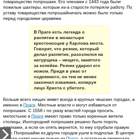
товарищество попрошаек. Его членами с 1443 года были
пожилые шахтеры, которые из-а старости потеряли работу. По
уставу товарищества попрошайничать можно было только
перед городскими церквями.
В Праге есть легенда о
распятии в монастыре
крестоносцев у Карлова моста.
Говорят, что резчик, который
делал распятие, разозлился на
натурщика – нищего, нанятого
за копейки. Резчик ударил его
ножом. Придя в ужас от
содеянного, он тем не менее
закончил изваяние, копируя
лицо Христа с убитого.
Больше всего нищих живет всегда в крупных чешских городах, а
именно в
Праге
. Местные власти н могут избавиться от
попрошаек. С 1558 г по указу властей города просить
милостыню в
Праге
имеют право только коренные жители
столицы. Иногородний попрошаек решено было пороть
плетками, а если он опять вернется, то ему отрубали правую
руку. Попрошайки из других городов ушли в подполье. В центре
города сидят нищие только из
Праги
, а остальные переехали