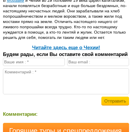
В
Моравии
и Чехии во 2й половине 19 века царил капитализм,
начали появляться безработные и еще больше бездомных, по-
настоящему несчастных людей. Они зарабатывали на хлеб
попрошайничеством и мелком воровством, а также жили под
мостами прямо на земле. Отличить настоящего нищего от
лживого попрошайки всегда трудно. Кто-то по настоящему
нуждается в помощи, а кто-то лентяй и жулик. Остается только
решить для себя, помогать ли таким людям или нет.
Читайте здесь еще о Чехии!
Будем рады, если Вы оставите свой комментарий
Комментарии:
Горящие туры и спецпредложения