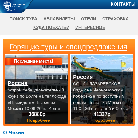
КОНТАКТЫ
ПОИСК ТУРА
АВИАБИЛЕТЫ
ОТЕЛИ
СТРАХОВКА
КУДА ПОЕХАТЬ?
ИНТЕРЕСНОЕ
Горящие туры и спецпредложения
Последние места!
Россия
Россия
СОЧИ - ЛАЗАРЕВСКОЕ.
Устрой себе увлекательный
Отдых на Черноморском
круиз по Волге на теплоходе
побережье по доступным
«Президент».
Выезд из
ценам.
Вылет из Москвы
Москвы 10.08.26 на 4 дня
11.08.26 на 8 дней и более
36880р
41337р
Подробнее
Подробнее
О Чехии