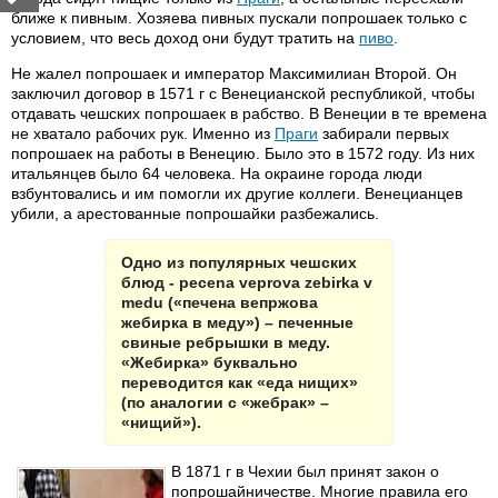
ближе к пивным. Хозяева пивных пускали попрошаек только с
условием, что весь доход они будут тратить на
пиво
.
Не жалел попрошаек и император Максимилиан Второй. Он
заключил договор в 1571 г с Венецианской республикой, чтобы
отдавать чешских попрошаек в рабство. В Венеции в те времена
не хватало рабочих рук. Именно из
Праги
забирали первых
попрошаек на работы в Венецию. Было это в 1572 году. Из них
итальянцев было 64 человека. На окраине города люди
взбунтовались и им помогли их другие коллеги. Венецианцев
убили, а арестованные попрошайки разбежались.
Одно из популярных чешских
блюд - pecena veprova zebirka v
medu («печена вепржова
жебирка в меду») – печенные
свиные ребрышки в меду.
«Жебирка» буквально
переводится как «еда нищих»
(по аналогии с «жебрак» –
«нищий»).
В 1871 г в Чехии был принят закон о
попрошайничестве. Многие правила его