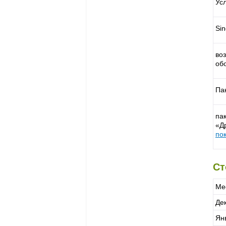
Ус
Si
во
об
Пак
пак
«Д
по
Ст
Ме
Де
Янв