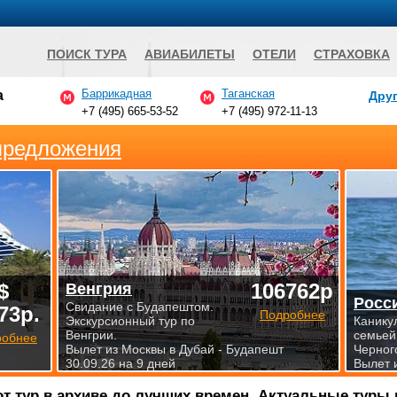
ПОИСК ТУРА
АВИАБИЛЕТЫ
ОТЕЛИ
СТРАХОВКА
Баррикадная
Таганская
а
Друг
+7 (495) 665-53-52
+7 (495) 972-11-13
предложения
$
106762р
Венгрия
Росс
Свидание с Будапештом.
73р.
Подробнее
Экскурсионный тур по
Канику
Венгрии.
семьей
робнее
Вылет из Москвы в Дубай - Будапешт
Черног
30.09.26 на 9 дней
Вылет 
от тур в архиве до лучших времен. Актуальные туры