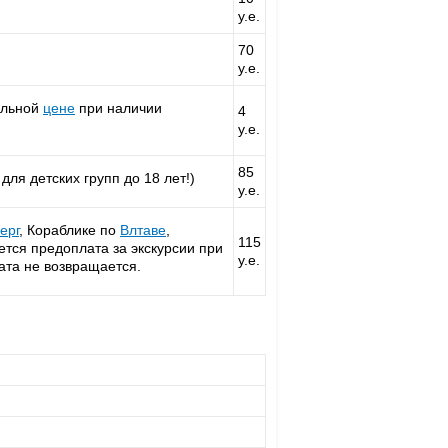
у.е.
70
у.е.
альной
цене
при наличии
4
у.е.
85
для детских групп до 18 лет!)
у.е.
ерг
, Кораблике по
Влтаве
,
115
буется предоплата за экскурсии при
у.е.
ата не возвращается.