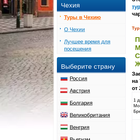
Чехия
ту
ча
Туры в Чехию
Тур
О Чехии
П
Лучшее время для
М
посещения
С
Ж
Выберите страну
Зае
Россия
на 
от
Австрия
1 
Болгария
Мо
Бр
Великобритания
Венгрия
Вьетнам