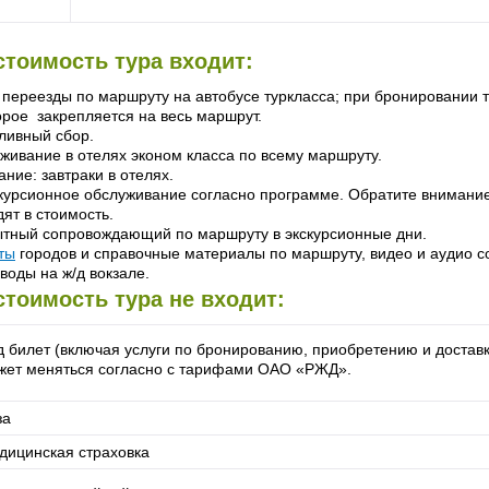
стоимость тура входит:
 переезды по маршруту на автобусе туркласса; при бронировании т
орое закрепляется на весь маршрут.
ливный сбор.
живание в отелях эконом класса по всему маршруту.
ание: завтраки в отелях.
курсионное обслуживание согласно программе. Обратите внимание
дят в стоимость.
тный сопровождающий по маршруту в экскурсионные дни.
ты
городов и справочные материалы по маршруту, видео и аудио 
воды на ж/д вокзале.
стоимость тура не входит:
д билет (включая услуги по бронированию, приобретению и доставк
жет меняться согласно с тарифами ОАО «РЖД».
за
дицинская страховка