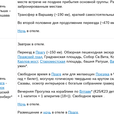
месте встрече не позднее прибытия основной группы. Р
день
забронированным местам.
льша –
Трансфер в Варшаву (~190 км), краткий самостоятельн
ршава
Во второй половине дня продолжение переезда (~470 км
Ночь
в отеле.
Завтрак в отеле.
Переезд в
Прагу
(~150 км). Обзорная пешеходная экску
Пражский град
, Градчанская площадь, Собор Св.Вита, К
Карлов мост
,
Староместская
площадь, башня Ратуши,
Ва
ужин*.
Свободное время в
Праге
или для желающих
Поездка
в 
день
гид + билет), могучую готическую твердыню на крутом с
ага
-
Сазавы, осмотр интерьеров с богатым собранием гравюр
мок
Вечерняя Прогулка на кораблике по
Влтаве
* (€25/€23 д
шский
+ 1 напиток + 1 аперитив (18+)). Свободное время .
енберг*
Ночь
в отеле.
Размещение и
ночь
в отеле в
Праге
.