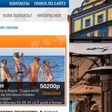
КОНТАКТЫ
ПОИСК ПО САЙТУ
КУДА ПОЕХАТЬ?
ИНТЕРЕСНОЕ
ие города
50200р
ия
лы в Анапе. Отдых всей
Подробнее
 на песчаных пляжах
о моря.
из Москвы 01.09.26 на 8 дней и более
 можно посмотреть в
поиске