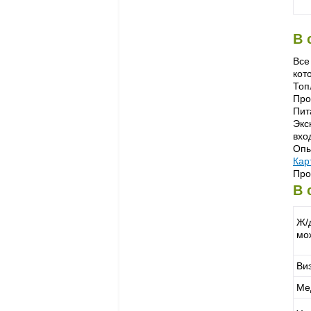
В 
Все
кот
Топ
Про
Пит
Экс
вхо
Опы
Кар
Про
В 
Ж/
мо
Ви
Ме