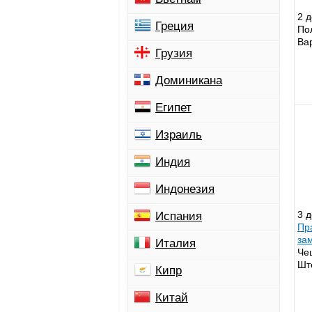
2 
Греция
По
Ва
Грузия
Доминикана
Египет
Израиль
Индия
Индонезия
3 
Испания
Пр
за
Италия
Че
Шт
Кипр
Китай