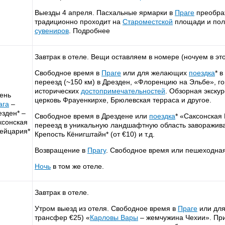
Выезды 4 апреля. Пасхальные ярмарки в
Праге
преобра
традиционно проходит на
Староместской
площади и пол
сувениров
. Подробнее
Завтрак в отеле. Вещи оставляем в номере (ночуем в это
Свободное время в
Праге
или для желающих
поездка
* 
переезд (~150 км) в Дрезден, «Флоренцию на Эльбе», г
исторических
достопримечательностей
. Обзорная экску
день
церковь Фрауенкирхе, Брюлевская терраса и другое.
ага
–
езден* –
Свободное время в Дрездене или
поездка
* «Саксонская
ксонская
переезд в уникальную ландшафтную область заворажива
ейцария*
Крепость Кёнигштайн* (от €10) и т.д.
Возвращение в
Прагу
. Свободное время или пешеходная
Ночь
в том же отеле.
Завтрак в отеле.
Утром выезд из отеля. Свободное время в
Праге
или дл
трансфер €25) «
Карловы Вары
– жемчужина Чехии». Пр