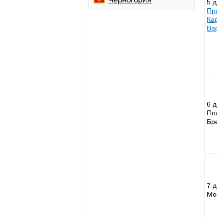
5 
Пр
Ка
Ва
6 
По
Бр
7 
Мо