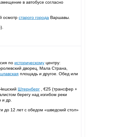
азмещение в автобусе согласно
ый осмотр
старого города
Варшавы.
).
рсия по
историческому
центру:
оролевский дворец, Мала Страна,
цлавская
площадь и другое. Обед или
Чешский
Штернберг
, €25 (трансфер +
калистом берегу над изгибом реки
 и др.
ети до 12 лет с обедом «шведский стол»