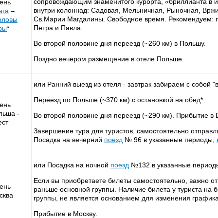
сопровождающим знаменитого курорта, «бриллианта в 
день
внутри колоннад: Садовая, Мельничная, Рыночная, Вржи
ага
–
Св.Марии Магдалины. Свободное время. Рекомендуем: 
рловы
Петра и Павла.
ры
*
Во второй половине дня переезд (~260 км) в Польшу.
Поздно вечером размещение в отеле Польше.
или Ранний выезд из отеля - завтрак забираем с собой "в
Переезд по Польше (~370 км) с остановкой на обед*.
день
льша -
Во второй половине дня переезд (~290 км). Прибытие в Б
ест
Завершение тура для туристов, самостоятельно отправл
Посадка на вечерний
поезд
№ 96 в указанные периоды,
или Посадка на ночной
поезд
№132 в указанные период
Если вы приобретаете билеты самостоятельно, важно от
день
раньше основной группы. Наличие билета у туриста на 
сква
группы, не является основанием для изменения график
Прибытие в Москву.