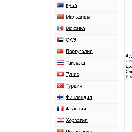
Куба
Мальдивы
Мексика
ОАЭ
Португалия
4 
Пр
Таиланд
Др
Са
Тунис
Шв
Турция
Финляндия
Франция
Хорватия
Черногория