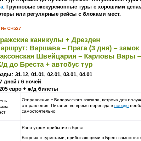
ра
. Групповые экскурсионные туры с хорошими ценам
ртеры или регулярные рейсы с блоками мест.
 № CH527
ражские каникулы + Дрезден
аршрут: Варшава – Прага (3 дня) – замо
аксонская Швейцария – Карловы Вары –
/д до Бреста + автобус тур
зды: 31.12, 01.01, 02.01, 03.01, 04.01
7 дней / 6 ночей
 205 евро + ж/д билеты
Отправление с Белорусского вокзала, встреча для получ
день
отправления. Питание во время переезда в
поезде
необ
сква –
самостоятельно.
ест
Рано утром прибытие в Брест.
Встреча с туристами, прибывающими в Брест самостоят