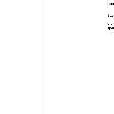
Ян
Зае
сто
вре
пор