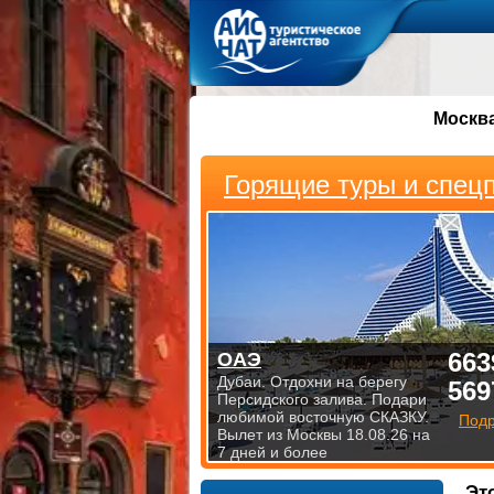
Москв
Горящие туры и спец
663
ОАЭ
Дубаи. Отдохни на берегу
569
Персидского залива. Подари
любимой восточную СКАЗКУ.
Под
Вылет из Москвы 18.08.26 на
7 дней и более
Эт