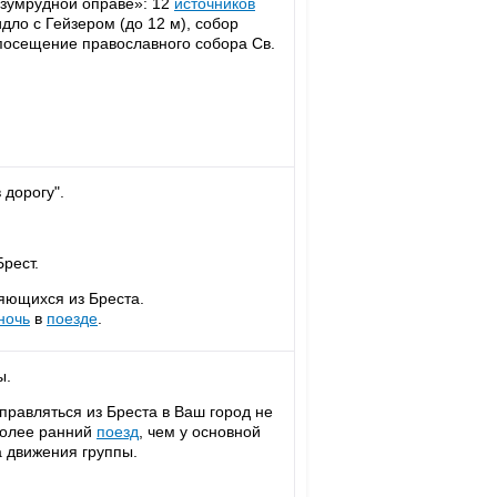
изумрудной оправе»: 12
источников
дло с Гейзером (до 12 м), собор
посещение православного собора Св.
 дорогу".
рест.
яющихся из Бреста.
ночь
в
поезде
.
ы.
правляться из Бреста в Ваш город не
более ранний
поезд
, чем у основной
а движения группы.