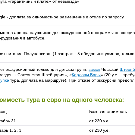
луга «гарантийный платеж от невыезда»
ngle - доплата за одноместное размещение в отеле по запросу
зможна аренда наушников для экскурсионной программы по специ
орудования в автобусе.
ет питание Полупансион: (1 завтрак + 5 обедов или ужинов, только 
ет экскурсионный только для детских групп:
замок
Чешский
Штернб
резден + Саксонская Швейцария», «
Карловы Вары
» (20 y.e. – тре
купке
тура, доплата на маршруте). При отказе от экскурсий предопл
оимость тура в евро на одного человека:
сяц
Базовая стоимость
кабрь 31
от 230 у.е.
арь 1, 2, 3
от 230 у.е.