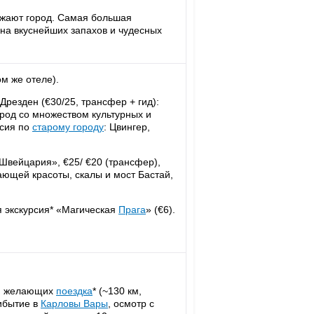
жают город. Самая большая
на вкуснейших запахов и чудесных
м же отеле).
в Дрезден (€30/25, трансфер + гид):
ород со множеством культурных и
рсия по
старому городу
: Цвингер,
 Швейцария», €25/ €20 (трансфер),
ющей красоты, скалы и мост Бастай,
 экскурсия* «Магическая
Прага
» (€6).
я желающих
поездка
* (~130 км,
ибытие в
Карловы Вары
, осмотр с