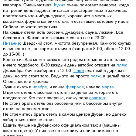
квартира. Очень уютная.
Кухня
очень помогает вечером, когда
на третий день надоест питаться в ресторанчиках и захочешь
приготовить что-нибудь эдакое, хорошо что в местных
магазинах фрукты копейки стоят, и есть такие, которые у нас в
Сибири не часто встретишь.
На крыше отеля есть бассейн, джакуззи, сауна, лежаки. Все
бесплатно. Жалко, что закрывается это всё в 23-00
Питание
: Шведский стол. Чистота безупречная. Каких-то крутых
излишеств нет, но кормят отлично (завтрак с 8-00, обед с 12-00
до 15-00. )
Кое-кто из Вас может сказать что рядом нет моря и это плохо,
ничего подобного. 8-30 каждый день автобус отвозит на
пляж
Джамейра-бич и забирает в 13-00.
Пляж
платный 5 дирхам в
день, но это стоит того. Ведь это не просто
пляж
, а целый парк.
Очень чисто и красиво.
Лучше ехать в
ноябре
, и конце
февраля
, начало
марта
.
В целом отель классный и стоит тех денег за которые его
предлагают. Кто едет впервые, скажу пару
советов
:
Не стоит брать отель без бассейна или с бассейном внутри
отеля на первом этаже.
Не стремитесь брать отель в самом центре Дубаи, но далеко
забираться тоже не стоит.
Ездить лучше на Дубайского официальном такси (машины
желтого цвета). У них все по счетчику и они понимают по-