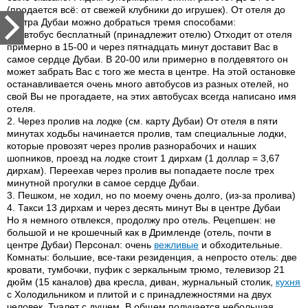
(продается всё: от свежей клубники до игрушек). От отеля до
центра Дубаи можно добраться тремя способами:
1. Автобус бесплатный (принадлежит отелю) Отходит от отеля
примерно в 15-00 и через пятнадцать минут доставит Вас в
самое сердце Дубаи. В 20-00 или примерно в полдевятого он
может забрать Вас с того же места в центре. На этой остановке
останавливается очень много автобусов из разных отелей, но
свой Вы не прогадаете, на этих автобусах всегда написано имя
отеля.
2. Через пролив на лодке (см. карту Дубаи) От отеля в пяти
минутах ходьбы начинается пролив, там специальные лодки,
которые провозят через пролив разнорабочих и наших
шопников, проезд на лодке стоит 1 дирхам (1 доллар = 3,67
дирхам). Переехав через пролив вы попадаете после трех
минутной прогулки в самое сердце Дубаи.
3. Пешком, не ходил, но по моему очень долго, (из-за пролива)
4. Такси 13 дирхам и через десять минут Вы в центре Дубаи
Но я немного отвлекся, продолжу про отель. Рецепшен: не
большой и не крошечный как в Дримленде (отель, почти в
центре Дубаи) Персонал: очень
вежливые
и обходительные.
Комнаты: большие, все-таки резиденция, а непросто отель: две
кровати, тумбочки, пуфик с зеркальным трюмо, телевизор 21
дюйм (15 каналов) два кресла, диван, журнальный столик,
кухня
с Холодильником и плитой и с принадлежностями на двух
человек. Туалет с душем. В общем получается небольшая