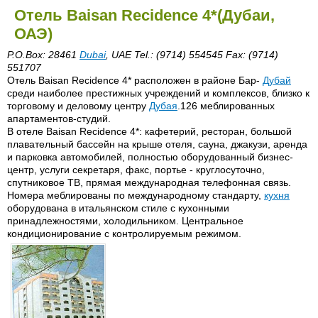
Отель Baisan Recidence 4*(Дубаи,
ОАЭ)
P.O.Box: 28461
Dubai
, UAE Tel.: (9714) 554545 Fax: (9714)
551707
Отель Baisan Recidence 4* расположен в районе Бар-
Дубай
среди наиболее престижных учреждений и комплексов, близко к
торговому и деловому центру
Дубая
.126 меблированных
апартаментов-студий.
В отеле Baisan Recidence 4*: кафетерий, ресторан, большой
плавательный бассейн на крыше отеля, сауна, джакузи, аренда
и парковка автомобилей, полностью оборудованный бизнес-
центр, услуги секретаря, факс, портье - круглосуточно,
спутниковое ТВ, прямая международная телефонная связь.
Номера меблированы по международному стандарту,
кухня
оборудована в итальянском стиле с кухонными
принадлежностями, холодильником. Центральное
кондиционирование с контролируемым режимом.