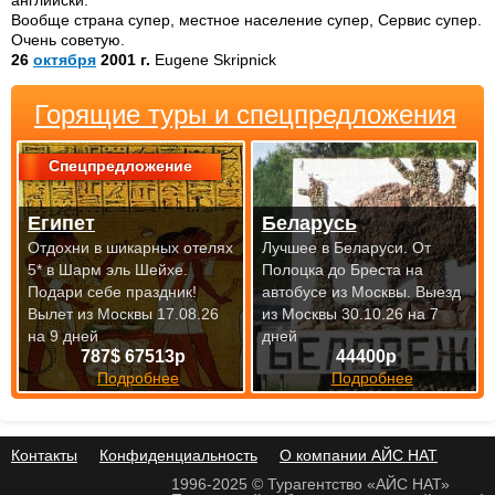
английски.
Вообще страна супер, местное население супер, Сервис супер.
Очень советую.
26
октября
2001 г.
Eugene Skripnick
Горящие туры и спецпредложения
Спецпредложение
Египет
Беларусь
Отдохни в шикарных отелях
Лучшее в Беларуси. От
5* в Шарм эль Шейхе.
Полоцка до Бреста на
Подари себе праздник!
автобусе из Москвы.
Выезд
Вылет из Москвы 17.08.26
из Москвы 30.10.26 на 7
на 9 дней
дней
787$ 67513р
44400р
Подробнее
Подробнее
Контакты
Конфиденциальность
О компании АЙС НАТ
1996-2025 © Турагентство «АЙС НАТ»