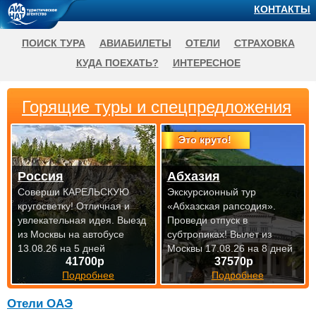
КОНТАКТЫ
ПОИСК ТУРА
АВИАБИЛЕТЫ
ОТЕЛИ
СТРАХОВКА
КУДА ПОЕХАТЬ?
ИНТЕРЕСНОЕ
Горящие туры и спецпредложения
Это круто!
Россия
Абхазия
Соверши КАРЕЛЬСКУЮ
Экскурсионный тур
кругосветку! Отличная и
«Абхазская рапсодия».
увлекательная идея.
Выезд
Проведи отпуск в
из Москвы на автобусе
субтропиках!
Вылет из
13.08.26 на 5 дней
Москвы 17.08.26 на 8 дней
41700р
37570р
Подробнее
Подробнее
Отели ОАЭ