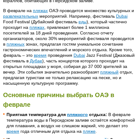
кораллов, обитающих в Персидском заливе.
В феврале на
пляжах
ОАЭ проводится множество культурных и
развлекательных
мероприятий. Например, фестиваль
Dubai
Food Festival (Дубайский фестиваль
еды
), который частично
проходит на
пляжах
, привлекает более 1 миллиона
посетителей за 18 дней проведения. Согласно отчету
организаторов, около 30% мероприятий фестиваля проводится
в
пляжных
зонах, предлагая гостям уникальное сочетание
гастрономических впечатлений и морского отдыха. Кроме того,
февраль – это
время
проведения
Dubai
Jazz Festival (Джазовый
фестиваль в
Дубае
), часть концертов которого проходит на
открытых площадках у моря, собирая до 37 000 зрителей за
вечер. Эти события значительно разнообразят
пляжный
отдых,
предлагая туристам не только релаксацию на песке, но и
насыщенную культурную программу.
Основные причины выбрать ОАЭ в
феврале
Приятная температура для
пляжного
отдыха:
В феврале
температура воды в Персидском заливе остаётся комфортной
для плавания, а воздух не слишком жаркий, что делает это
время
года отличным для отдыха на
пляже
.