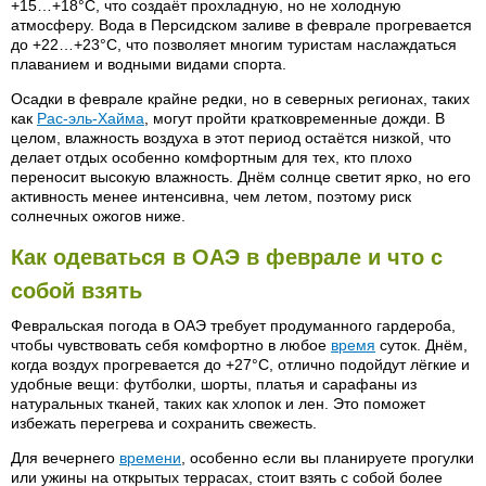
+15…+18°C, что создаёт прохладную, но не холодную
атмосферу. Вода в Персидском заливе в феврале прогревается
до +22…+23°C, что позволяет многим туристам наслаждаться
плаванием и водными видами спорта.
Осадки в феврале крайне редки, но в северных регионах, таких
как
Рас-эль-Хайма
, могут пройти кратковременные дожди. В
целом, влажность воздуха в этот период остаётся низкой, что
делает отдых особенно комфортным для тех, кто плохо
переносит высокую влажность. Днём солнце светит ярко, но его
активность менее интенсивна, чем летом, поэтому риск
солнечных ожогов ниже.
Как одеваться в ОАЭ в феврале и что с
собой взять
Февральская погода в ОАЭ требует продуманного гардероба,
чтобы чувствовать себя комфортно в любое
время
суток. Днём,
когда воздух прогревается до +27°C, отлично подойдут лёгкие и
удобные вещи: футболки, шорты, платья и сарафаны из
натуральных тканей, таких как хлопок и лен. Это поможет
избежать перегрева и сохранить свежесть.
Для вечернего
времени
, особенно если вы планируете прогулки
или ужины на открытых террасах, стоит взять с собой более