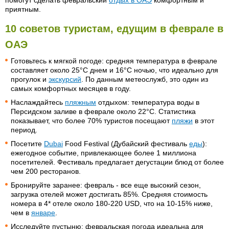
приятным.
10 советов туристам, едущим в феврале в
ОАЭ
Готовьтесь к мягкой погоде: средняя температура в феврале
составляет около 25°C днем и 16°C ночью, что идеально для
прогулок и
экскурсий
. По данным метеослужб, это один из
самых комфортных месяцев в году.
Наслаждайтесь
пляжным
отдыхом: температура воды в
Персидском заливе в феврале около 22°C. Статистика
показывает, что более 70% туристов посещают
пляжи
в этот
период.
Посетите
Dubai
Food Festival (Дубайский фестиваль
еды
):
ежегодное событие, привлекающее более 1 миллиона
посетителей. Фестиваль предлагает дегустации блюд от более
чем 200 ресторанов.
Бронируйте заранее: февраль - все еще высокий сезон,
загрузка отелей может достигать 85%. Средняя стоимость
номера в 4* отеле около 180-220 USD, что на 10-15% ниже,
чем в
январе
.
Исследуйте пустыню: февральская погода идеальна для