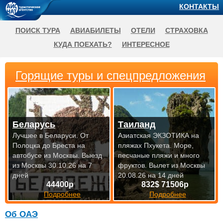
КОНТАКТЫ
ПОИСК ТУРА
АВИАБИЛЕТЫ
ОТЕЛИ
СТРАХОВКА
КУДА ПОЕХАТЬ?
ИНТЕРЕСНОЕ
Горящие туры и спецпредложения
Беларусь
Таиланд
Лучшее в Беларуси. От
Азиатская ЭКЗОТИКА на
Полоцка до Бреста на
пляжах Пхукета. Море,
автобусе из Москвы.
Выезд
песчаные пляжи и много
из Москвы 30.10.26 на 7
фруктов.
Вылет из Москвы
дней
20.08.26 на 14 дней
44400р
832$ 71506р
Подробнее
Подробнее
Об ОАЭ