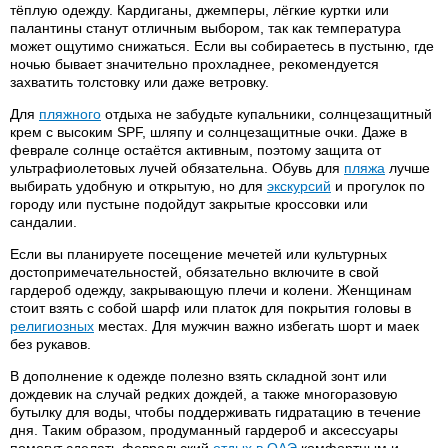
тёплую одежду. Кардиганы, джемперы, лёгкие куртки или
палантины станут отличным выбором, так как температура
может ощутимо снижаться. Если вы собираетесь в пустыню, где
ночью бывает значительно прохладнее, рекомендуется
захватить толстовку или даже ветровку.
Для
пляжного
отдыха не забудьте купальники, солнцезащитный
крем с высоким SPF, шляпу и солнцезащитные очки. Даже в
феврале солнце остаётся активным, поэтому защита от
ультрафиолетовых лучей обязательна. Обувь для
пляжа
лучше
выбирать удобную и открытую, но для
экскурсий
и прогулок по
городу или пустыне подойдут закрытые кроссовки или
сандалии.
Если вы планируете посещение мечетей или культурных
достопримечательностей, обязательно включите в свой
гардероб одежду, закрывающую плечи и колени. Женщинам
стоит взять с собой шарф или платок для покрытия головы в
религиозных
местах. Для мужчин важно избегать шорт и маек
без рукавов.
В дополнение к одежде полезно взять складной зонт или
дождевик на случай редких дождей, а также многоразовую
бутылку для воды, чтобы поддерживать гидратацию в течение
дня. Таким образом, продуманный гардероб и аксессуары
помогут сделать февральский
отдых в ОАЭ
комфортным и