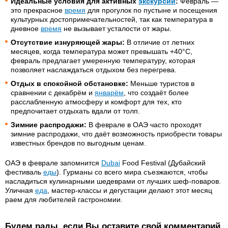
Идеальные условия для активных
экскурсий
:
Февраль —
это прекрасное
время
для прогулок по пустыне и посещения
культурных достопримечательностей, так как температура в
дневное
время
не вызывает усталости от жары.
Отсутствие изнуряющей жары:
В отличие от летних
месяцев, когда температура может превышать +40°C,
февраль предлагает умеренную температуру, которая
позволяет наслаждаться отдыхом без перегрева.
Отдых в спокойной обстановке:
Меньше туристов в
сравнении с декабрём и
январём
, что создаёт более
расслабленную атмосферу и комфорт для тех, кто
предпочитает отдыхать вдали от толп.
Зимние распродажи:
В феврале в ОАЭ часто проходят
зимние распродажи, что даёт возможность приобрести товары
известных брендов по выгодным ценам.
ОАЭ в феврале запомнится
Dubai
Food Festival (Дубайский
фестиваль
еды
). Гурманы со всего мира съезжаются, чтобы
насладиться кулинарными шедеврами от лучших шеф-поваров.
Уличная
еда
, мастер-классы и дегустации делают этот месяц
раем для любителей гастрономии.
Будем рады, если Вы оставите свой комментарий