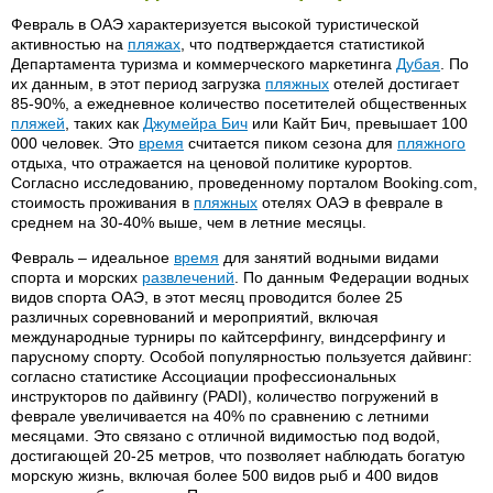
Февраль в ОАЭ характеризуется высокой туристической
активностью на
пляжах
, что подтверждается статистикой
Департамента туризма и коммерческого маркетинга
Дубая
. По
их данным, в этот период загрузка
пляжных
отелей достигает
85-90%, а ежедневное количество посетителей общественных
пляжей
, таких как
Джумейра Бич
или Кайт Бич, превышает 100
000 человек. Это
время
считается пиком сезона для
пляжного
отдыха, что отражается на ценовой политике курортов.
Согласно исследованию, проведенному порталом Booking.com,
стоимость проживания в
пляжных
отелях ОАЭ в феврале в
среднем на 30-40% выше, чем в летние месяцы.
Февраль – идеальное
время
для занятий водными видами
спорта и морских
развлечений
. По данным Федерации водных
видов спорта ОАЭ, в этот месяц проводится более 25
различных соревнований и мероприятий, включая
международные турниры по кайтсерфингу, виндсерфингу и
парусному спорту. Особой популярностью пользуется дайвинг:
согласно статистике Ассоциации профессиональных
инструкторов по дайвингу (PADI), количество погружений в
феврале увеличивается на 40% по сравнению с летними
месяцами. Это связано с отличной видимостью под водой,
достигающей 20-25 метров, что позволяет наблюдать богатую
морскую жизнь, включая более 500 видов рыб и 400 видов