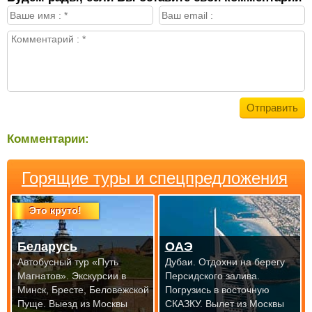
Комментарии:
Горящие туры и спецпредложения
Это круто!
Беларусь
ОАЭ
Автобусный тур «Путь
Дубаи. Отдохни на берегу
Магнатов». Экскурсии в
Персидского залива.
Минск, Бресте, Беловежской
Погрузись в восточную
Пуще.
Выезд из Москвы
СКАЗКУ.
Вылет из Москвы