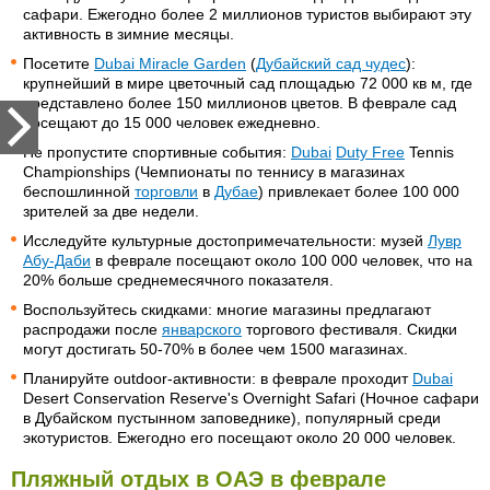
сафари. Ежегодно более 2 миллионов туристов выбирают эту
активность в зимние месяцы.
Посетите
Dubai Miracle Garden
(
Дубайский сад чудес
):
крупнейший в мире цветочный сад площадью 72 000 кв м, где
представлено более 150 миллионов цветов. В феврале сад
посещают до 15 000 человек ежедневно.
Не пропустите спортивные события:
Dubai
Duty Free
Tennis
Championships (Чемпионаты по теннису в магазинах
беспошлинной
торговли
в
Дубае
) привлекает более 100 000
зрителей за две недели.
Исследуйте культурные достопримечательности: музей
Лувр
Абу-Даби
в феврале посещают около 100 000 человек, что на
20% больше среднемесячного показателя.
Воспользуйтесь скидками: многие магазины предлагают
распродажи после
январского
торгового фестиваля. Скидки
могут достигать 50-70% в более чем 1500 магазинах.
Планируйте outdoor-активности: в феврале проходит
Dubai
Desert Conservation Reserve's Overnight Safari (Ночное сафари
в Дубайском пустынном заповеднике), популярный среди
экотуристов. Ежегодно его посещают около 20 000 человек.
Пляжный отдых в ОАЭ в феврале