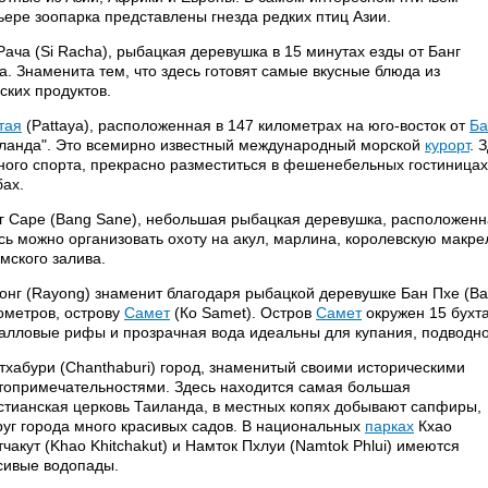
ьере зоопарка представлены гнезда редких птиц Азии.
Рача (Si Racha), рыбацкая деревушка в 15 минутах езды от Банг
а. Знаменита тем, что здесь готовят самые вкусные блюда из
ских продуктов.
тая
(Pattaya), расположенная в 147 километрах на юго-восток от
Ба
ланда". Это всемирно известный международный морской
курорт
. 
ного спорта, прекрасно разместиться в фешенебельных гостиницах
бах.
г Cape (Bang Sane), небольшая рыбацкая деревушка, расположенна
сь можно организовать охоту на акул, марлина, королевскую макрел
мского залива.
онг (Rayong) знаменит благодаря рыбацкой деревушке Бан Пхе (Ban
ометров, острову
Самет
(Ко Samet). Остров
Самет
окружен 15 бухт
алловые рифы и прозрачная вода идеальны для купания, подводно
тхабури (Chanthaburi) город, знаменитый своими историческими
топримечательностями. Здесь находится самая большая
стианская церковь Таиланда, в местных копях добывают сапфиры,
руг города много красивых садов. В национальных
парках
Кхао
тчакут (Khao Khitchakut) и Намток Пхлуи (Namtok Phlui) имеются
сивые водопады.