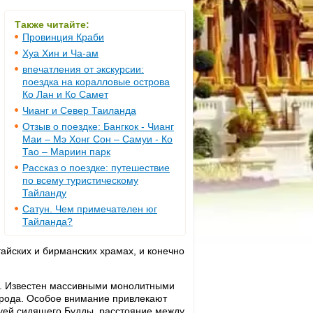
Также читайте:
Провинция Краби
Хуа Хин и Ча-ам
впечатления от экскурсии:
поездка на коралловые острова
Ко Лан и Ко Самет
Чианг и Север Таиланда
Отзыв о поездке: Бангкок - Чианг
Маи – Мэ Хонг Сон – Самуи - Ко
Тао – Мариин парк
Рассказ о поездке: путешествие
по всему туристическому
Тайланду
Сатун. Чем примечателен юг
Тайланда?
тайских и бирманских храмах, и конечно
. Известен массивными монолитными
рода. Особое внимание привлекают
туей сидящего Будды, расстояние между