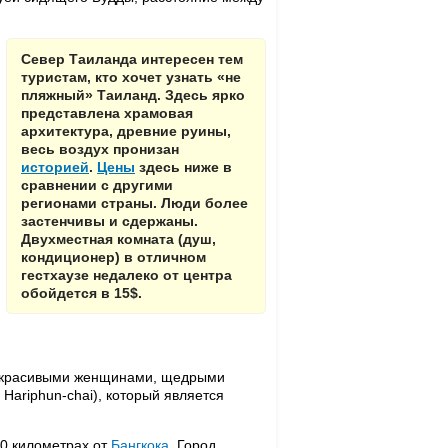
Север Таиланда интересен тем
туристам, кто хочет узнать «не
пляжный» Таиланд. Здесь ярко
представлена храмовая
архитектура, древние руины,
весь воздух пронизан
историей
.
Цены
здесь ниже в
сравнении с другими
регионами страны. Люди более
застенчивы и сдержаны.
Двухместная комната (душ,
кондиционер) в отличном
гестхаузе недалеко от центра
обойдется в 15$.
 красивыми женщинами, щедрыми
Hariphun-chai), который является
00 километрах от
Бангкока
. Город