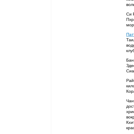
вол
Си 
Пхр
мор
Пат
Таи
вод
клу
Бан
Зде
Сиа
Рай
кил
Кор
Чан
дос
хри
вок
Кхи
кра