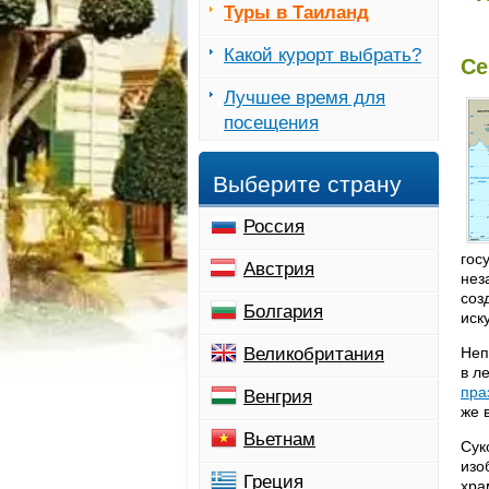
Туры в Таиланд
Какой курорт выбрать?
Се
Лучшее время для
посещения
Выберите страну
Россия
гос
Австрия
нез
соз
Болгария
иск
Великобритания
Неп
в л
пра
Венгрия
же 
Вьетнам
Сук
изо
Греция
хра