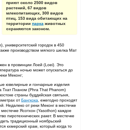
приют около 2500 видов
растений, 67 видов
млекопитающих, 300 видов
птиц. 153 вида обитающих на
территории
парка
животных
охраняются законом.
, университетский городок в 450
также производством мягкого шелка Мат
жен в провинции Лоей (Loei). Это
мпература ночью может опускаться до
реки Меконг;
ные ювелирные и гончарные изделия
а Тхат Пханом (Phra That Phanom)
остоке страны буддийская святыня,
лометрах от
Бангкока
, ежегодно проходят
. Недалеко от реки Меконг в местечке
 местечке Ясотхон (Yasothon) каждое
тво пиротехнических ракет. В местечке
видеть традиционный ноябрьский
тся кхмерский храм, который когда то