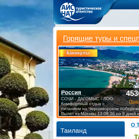
Горящие туры и спец
Каникулы
453
Россия
СОЧИ - ДАГОМЫС - ЛОО.
Под
Комфортный отдых с
питанием на Черноморском побережь
Вылет из Москвы 13.08.26 на 9 дней 
О 
Таиланд
Т