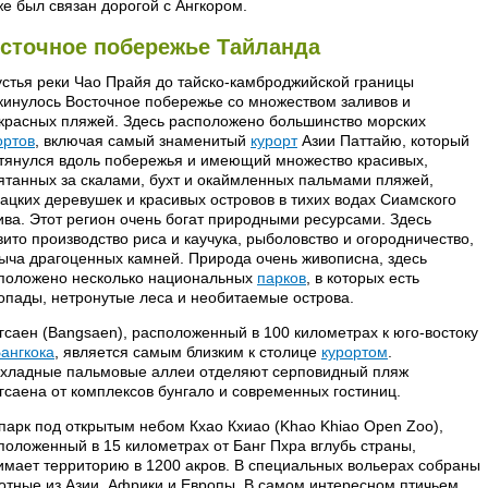
же был связан дорогой с Ангкором.
сточное побережье Тайланда
устья реки Чао Прайя до тайско-камброджийской границы
кинулось Восточное побережье со множеством заливов и
красных пляжей. Здесь расположено большинство морских
ортов
, включая самый знаменитый
курорт
Азии Паттайю, который
тянулся вдоль побережья и имеющий множество красивых,
ятанных за скалами, бухт и окаймленных пальмами пляжей,
ацких деревушек и красивых островов в тихих водах Сиамского
ива. Этот регион очень богат природными ресурсами. Здесь
вито производство риса и каучука, рыболовство и огородничество,
ыча драгоценных камней. Природа очень живописна, здесь
положено несколько национальных
парков
, в которых есть
опады, нетронутые леса и необитаемые острова.
гсаен (Bangsaen), расположенный в 100 километрах к юго-востоку
ангкока
, является самым близким к столице
курортом
.
хладные пальмовые аллеи отделяют серповидный пляж
гсаена от комплексов бунгало и современных гостиниц.
парк под открытым небом Кхао Кхиао (Khao Khiao Open Zoo),
положенный в 15 километрах от Банг Пхра вглубь страны,
имает территорию в 1200 акров. В специальных вольерах собраны
отные из Азии, Африки и Европы. В самом интересном птичьем