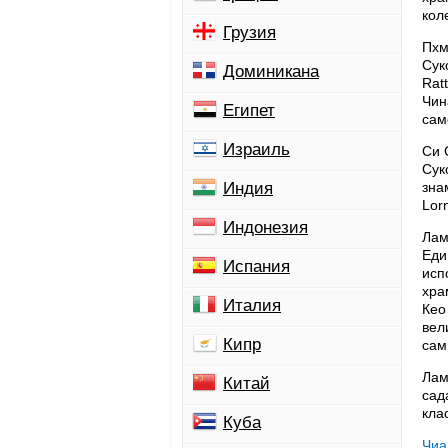
кол
Грузия
Пхм
Сук
Доминикана
Rat
Чин
Египет
сам
Израиль
Си 
Сук
Индия
зна
Lor
Индонезия
Лам
Еди
Испания
исп
хра
Италия
Кео
вел
Кипр
сам
Лам
Китай
сад
кла
Куба
Чиа