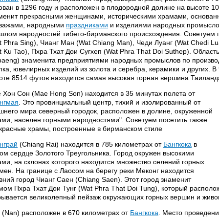
ован в 1296 году и расположен в плодородной долине на высоте 1
менит прекрасными женщинами, историческими храмами, основанн
зажами, народными
праздниками
и изделиями народных промысло
шлом народностей тибето-бирманского происхождения. Советуем 
t Phra Sing), Чианг Ман (Wat Chiang Man), Чеди Луанг (Wat Chedi Lu
t Ku Tao), Пхра Тхат Дои Сугхеп (Wat Phra That Doi Suthep). Облас
aeng) знаменита предприятиями народных промыслов по производс
пка, ювелирных изделий из золота и серебра, керамики и других. В
оте 8514 футов находится самая высокая горная вершина Таиланда 
 Хон Сон (Мае Hong Son) находится в 35 минутах полета от
нгмая
. Это провинциальный центр, тихий и изолированный от
шнего мира северный городок, расположен в долине, окруженной
ами, населен горными народностями". Советуем посетить также
красные храмы, построенные в бирманском стиле
нграй
(Chiang Rai) находится в 785 километрах от
Бангкока
в
ом сердце Золотого Треугольника. Город окружен высокими
ами, на склонах которого находится множество селений горных
мен. На границе с Лаосом на берегу реки Меконг находится
вний город Чианг Саен (Chiang Saen). Этот город знаменит
мом Пхра Тхат Дои Тунг (Wat Phra That Doi Tung), который располо
рывается великолепный пейзаж окружающих горных вершин и живо
 (Nan) расположен в 670 километрах от
Бангкока
. Место проведен