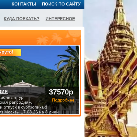
КОНТАКТЫ
ПОИСК ПО САЙТУ
КУДА ПОЕХАТЬ?
ИНТЕРЕСНОЕ
круто!
37570р
зия
сионный тур
Подробнее
ская рапсодия».
 отпуск в субтропиках!
из Москвы 17.08.26 на 8 дней