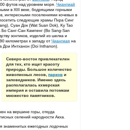
000 футов над уровнем моря.
Чиангмай
ыми в XIII веке, бодрящими горными
в, интересными поселениями кочевых в
посетить следующие храмы Пхра Синг
ang), Суан Док (Wat Suan Dok), Ky Tao
ть Бо Санг-Сан Кампенг (Во Sang-San
тву зонтиков, изделий из шелка и
 90 километрах к западу от
Чиангмая
на
Дои Интханон (Doi Inthanon).
Северо-восток привлекателен
для тех, кто ищет красоту
природы. Большое количество
живописных лесов,
парков
и
заповедников. Именно здесь
располагалась кхмерская
империя и оставила потомкам
множество памятников.
жен на вершине горы, откуда
писных селений народности Акха.
ия знаменитых ежегодных лодочных