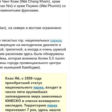
ам Чанг Кхам (Wat Chang Kham), храм
hao Noi) и храм Пхумин (Wat Phumin) со
знаменитыми фресками.
an), на севере и востоке ограничено
.
м лесистых гор, национальных
парков
,
говорящие на мелодичном диалекте и
й, трепетной, а иногда и очень шумной
им раскопкам здесь были обнаружены
ка, которая возникла более 5,5 тысяч
лины города провинциального центра
рия нынешней Камбоджи).
Кхао Яй, с 1959 года
приобретший статус
национального
парка
, входит в
число пяти крупнейших
заповедников мира занесенных
ЮНЕСКО в список всемирного
наследия. Территорию
парка
пересекают 7 рек, здесь нашли