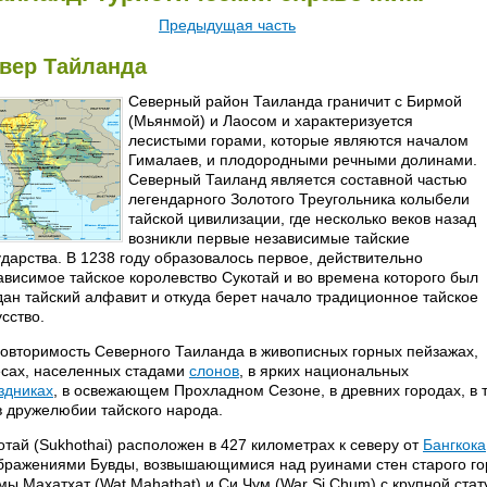
Предыдущая часть
вер Тайланда
Северный район Таиланда граничит с Бирмой
(Мьянмой) и Лаосом и характеризуется
лесистыми горами, которые являются началом
Гималаев, и плодородными речными долинами.
Северный Таиланд является составной частью
легендарного Золотого Треугольника колыбели
тайской цивилизации, где несколько веков назад
возникли первые независимые тайские
ударства. В 1238 году образовалось первое, действительно
ависимое тайское королевство Сукотай и во времена которого был
дан тайский алфавит и откуда берет начало традиционное тайское
усство.
овторимость Северного Таиланда в живописных горных пейзажах,
есах, населенных стадами
слонов
, в ярких национальных
здниках
, в освежающем Прохладном Сезоне, в древних городах, в 
в дружелюбии тайского народа.
отай (Sukhothai) расположен в 427 километрах к северу от
Бангкока
бражениями Бувды, возвышающимися над руинами стен старого го
мы Махатхат (Wat Mahathat) и Си Чум (War Si Chum) с крупной ста