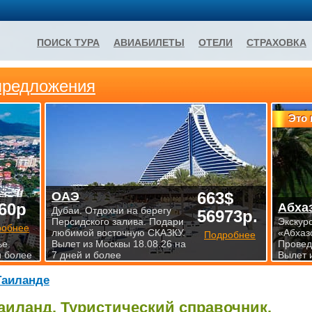
ПОИСК ТУРА
АВИАБИЛЕТЫ
ОТЕЛИ
СТРАХОВКА
предложения
Это 
663$
ОАЭ
60р
Абха
Дубаи. Отдохни на берегу
56973р.
Персидского залива. Подари
Экскур
робнее
любимой восточную СКАЗКУ.
«Абхаз
Подробнее
е.
Вылет из Москвы 18.08.26 на
Проведи
и более
7 дней и более
Вылет 
Таиланде
аиланд. Туристический справочник.