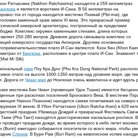
хон Ратчасима (Nakhon Ratchasima) находится в 259 километрах
ангкока
и является воротами И-Сана. В 56 километрах на
еровос-ток от города находится местечко Пхимай (РЫ-mai), где
положен каменный храм замок XI века. Это прекрасный пример
ссической кхмерской архитектуры, построенный за пределами
боджи. Комплекс окружен каменными стенами, длина которых
тавляет 250-280 метров. Древняя дорога связывала комплекс со
лицей кхмерского государства Ангкором. Другими основными
топримечательностями плато И-Сан являются: Кхон Кен (Khon Kaen)
ометрах от
Бангкока
, расположен в центре плато И-Сан. Знаменит 
Mat Mi Silk).
иональный
парк
Пху Кра Дунг (Phu Кга Dung National Park) располо
сивое плато на высоте 1000-1350 метров над уровнем моря, где те
я. Дорога от
Чианг мая
до Нонгкхая очень живописна и идет вдоль 
узее местечка Бан Чианг (провинция Удон Тхани) имеются бесцен
денные при раскопках поселений Бронзового Века; В местечке Пхр
овинция Накхон Пханном) находится самая почитаемая на северо-в
ируемая IX веком; В Убон Ратчатхани (Ubon Ratcha-thani) в 629 ки
дистский праздник Убежища Дождей и прекрасный Фестиваль Свечей
 Таем (Pha Тает) находятся доисторические наскальные росписи. В
о проводят праздник дождя, во время которого в небо летит множес
и (Burin) ежегодно собираются посетители со всего мира, чтобы у
здник
Слонов
. В Бури Рам (Buri Ram) на живописном холме находи