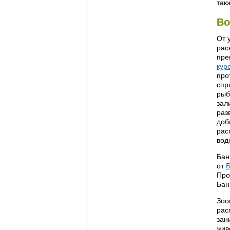
так
Во
От 
рас
пре
кур
про
спр
рыб
зал
раз
доб
рас
вод
Бан
от
Б
Про
Бан
Зоо
рас
зан
жив