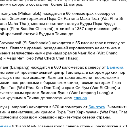
енями которого составляет более 11 метров.
тсанулок (Phitsanulok) находится в 60 километрах к северу от
отая. Знаменит храмами Пхра Си Раттана Маха Тхат (Wat Phra Si
tana Maha That), местом почитания статуи Будды Пхра Будда
арат (Phra Buddha China-rat), отлитой в 1357 году и являющейся
ой красивой статуей Будды в Таиланде.
Сатчаналай (Si Satchanalai) находится в 55 километрах к северу от
отая. Являлся древней резиденцией королевского наместника и
менит величественными руинами храмов Чанг Лом (Wat Chang
n) и Чеди Чет Тхео (Wat Chedi Chet Thaeo).
панг (Lampang) находится в 600 километрах к северу от
Бангкока
.
нственный провинциальный центр Таиланда, в котором до сих пор
ользуют конные экипажи. Лампанг также знаменит несколькими
мами, построенными в бирманском стиле, такими как храм Пхра
 Дон Тао (Wat Phra Keo Don Tao) и храм Си Чум (War Si Chum) и
ичественным храмом Лампанг Луанг (War Lampang Luang) и
ым крупным в Таиланде заповедником
слонов
.
пун (Lamphun) находится в 670 километрах от
Бангкока
. Знаменит
ами и впечатляющим храмом Пхра Тхат Харипунчай (Wat Phra That 
ссическим образцом храмовой архитектуры севера страны.
нгмай
(Chiang Маi)- главный город севера страны, расположен в 7