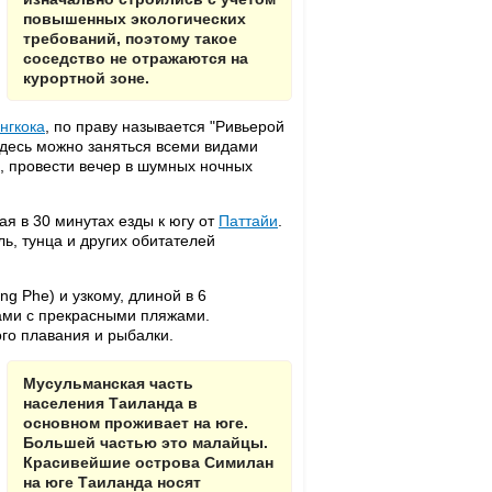
повышенных экологических
требований, поэтому такое
соседство не отражаются на
курортной зоне.
нгкока
, по праву называется "Ривьерой
Здесь можно заняться всеми видами
, провести вечер в шумных ночных
я в 30 минутах езды к югу от
Паттайи
.
ь, тунца и других обитателей
g Phe) и узкому, длиной в 6
ами с прекрасными пляжами.
го плавания и рыбалки.
Мусульманская часть
населения Таиланда в
основном проживает на юге.
Большей частью это малайцы.
Красивейшие острова Симилан
на юге Таиланда носят