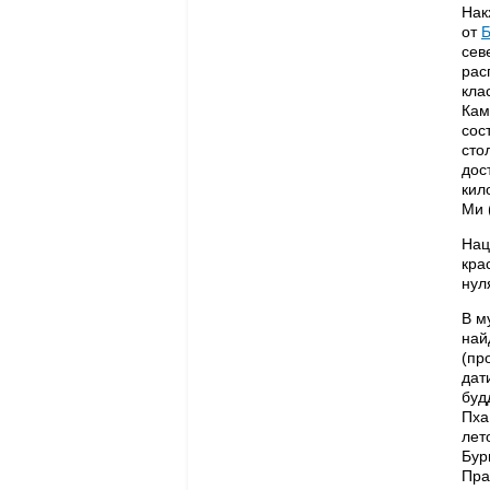
Нак
от
Б
сев
рас
кла
Кам
сос
сто
дос
кил
Ми (
Нац
кра
нул
В м
най
(пр
дат
буд
Пха
лет
Бур
Пра