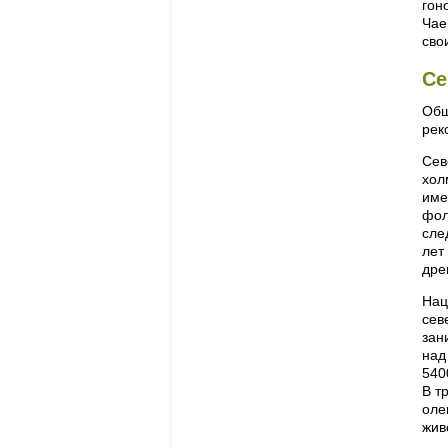
гон
Чае
сво
Се
Обш
рек
Сев
хол
име
фол
сле
лет
дре
Нац
сев
зан
над
540
В т
оле
жив