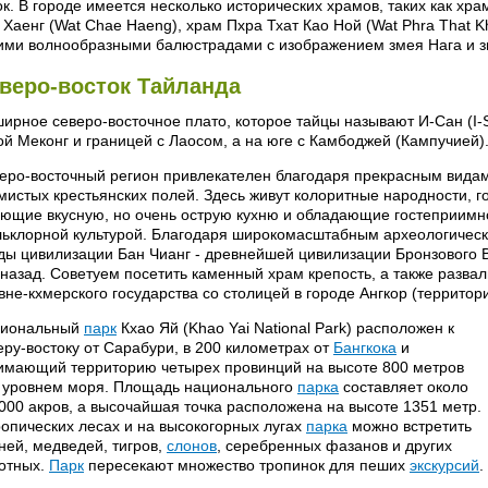
ок. В городе имеется несколько исторических храмов, таких как хр
 Хаенг (Wat Chae Haeng), храм Пхра Тхат Као Ной (Wat Phra That K
ими волнообразными балюстрадами с изображением змея Нага и 
веро-восток Тайланда
ирное северо-восточное плато, которое тайцы называют И-Сан (I-S
ой Меконг и границей с Лаосом, а на юге с Камбоджей (Кампучией)
еро-восточный регион привлекателен благодаря прекрасным вида
мистых крестьянских полей. Здесь живут колоритные народности, 
ющие вкусную, но очень острую кухню и обладающие гостеприимно
ьклорной культурой. Благодаря широкомасштабным археологическ
ды цивилизации Бан Чианг - древнейшей цивилизации Бронзового Ве
 назад. Советуем посетить каменный храм крепость, а также разва
вне-кхмерского государства со столицей в городе Ангкор (террито
иональный
парк
Кхао Яй (Khao Yai National Park) расположен к
еру-востоку от Сарабури, в 200 километрах от
Бангкока
и
имающий территорию четырех провинций на высоте 800 метров
 уровнем моря. Площадь национального
парка
составляет около
000 акров, а высочайшая точка расположена на высоте 1351 метр.
ропических лесах и на высокогорных лугах
парка
можно встретить
ней, медведей, тигров,
слонов
, серебренных фазанов и других
отных.
Парк
пересекают множество тропинок для пеших
экскурсий
.