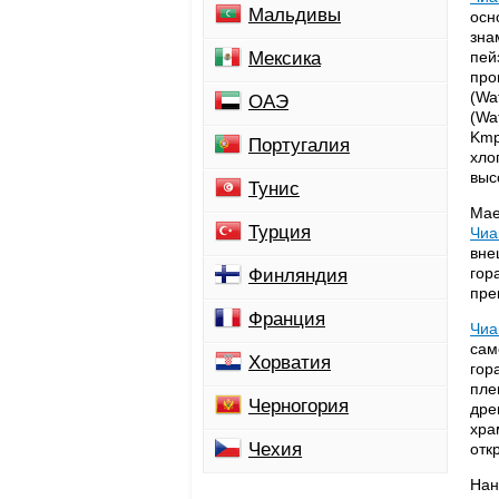
Мальдивы
осн
зна
Мексика
пей
про
(Wa
ОАЭ
(Wa
Kmp
Португалия
хло
выс
Тунис
Мае
Турция
Чиа
вне
гор
Финляндия
пре
Франция
Чиа
сам
Хорватия
гор
пле
Черногория
дре
хра
Чехия
отк
Нан