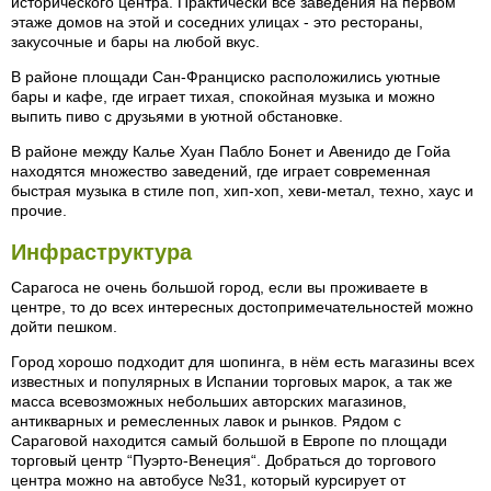
исторического центра. Практически все заведения на первом
этаже домов на этой и соседних улицах - это рестораны,
закусочные и бары на любой вкус.
В районе площади Сан-Франциско расположились уютные
бары и кафе, где играет тихая, спокойная музыка и можно
выпить пиво с друзьями в уютной обстановке.
В районе между Калье Хуан Пабло Бонет и Авенидо де Гойа
находятся множество заведений, где играет современная
быстрая музыка в стиле поп, хип-хоп, хеви-метал, техно, хаус и
прочие.
Инфраструктура
Сарагоса не очень большой город, если вы проживаете в
центре, то до всех интересных достопримечательностей можно
дойти пешком.
Город хорошо подходит для шопинга, в нём есть магазины всех
известных и популярных в Испании торговых марок, а так же
масса всевозможных небольших авторских магазинов,
антикварных и ремесленных лавок и рынков. Рядом с
Сараговой находится самый большой в Европе по площади
торговый центр “Пуэрто-Венеция“. Добраться до торгового
центра можно на автобусе №31, который курсирует от