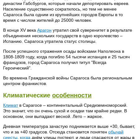
династии Габсбургов, которые начали депортировать евреев.
Население существенно сократилось, но тем не менее
Сарагоса была одним из крупнейших городов Европы в то
время с числом жителей до 25000 человек.
В конце XV века
Арагон
утратил свой суверенитет в результате
объединения нескольких государств в одно королевство –
Испанию. Сарагоса утратила статус столицы.
После успешного отражения осады войсками Наполеона в
1808-1809 году, когда погибло 54 тысячи испанцев и 25 тысяч
французов, город Сарагоса получил титул "Всегда
Героический".
Во времена Гражданской войны Сарагоса была региональным
центром франкистов.
Климатические
особенности
Климат
в Сарагосе – континентальный Средиземноморский.
Это значит, что он очень сухой и осадки там крайне редки. В
основном, они выпадают весной. Лето – жаркое.
Дневная температура зачастую поднимается выше +30, бывает,
что и за +40 градусов. Отсюда становится понятен
обычай
сиесты
,
когда
днём улицы пустеют, и люди спасаются от жары в