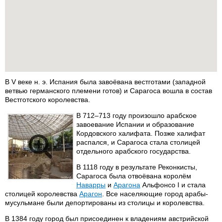
В V веке н. э. Испания была завоёвана вестготами (западной
ветвью германского племени готов) и Сарагоса вошла в состав
Вестготского королевства.
В 712–713 году произошло арабское
завоевание Испании и образование
Кордовского халифата. Позже халифат
распался, и Сарагоса стала столицей
отдельного арабского государства.
В 1118 году в результате Реконкисты,
Сарагоса была отвоёвана королём
Наварры
и
Арагона
Альфонсо I и стала
столицей королевства
Арагон
. Все населяющие город арабы-
мусульмане были депортированы из столицы и королевства.
В 1384 году город был присоединен к владениям австрийской