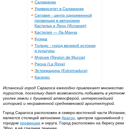
Саламанка
Университет в Саламанке
Сеговия - центр одноименной
провинции в автономии
Кастилья и Леон (Испания)
Кастилия — Ла-Манча
Куэнка
Толедо - город великой истории
и культуры
Мурсия (Region de Murcia)
Риоха (La Rioja)
Эстремадура (Extremadura)
Касерес
Испанский город Сарагоса ежегодно привлекает множество
туристов, поскольку дает возможность побывать в уютном
уголке земли с душевной атмосферой, интереснейшей
историей и несравненной средневековой архитектурой.
Город Сарагоса расположен в северо-восточной части Испании,
является столицей автономии
Арагон
, центром одноимённой с
городом
провинции
и округа. Город расположен на берегу реки
Эбро, в её среднем течении.