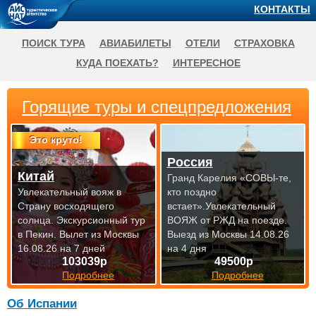
КОНТАКТЫ
ПОИСК ТУРА
АВИАБИЛЕТЫ
ОТЕЛИ
СТРАХОВКА
КУДА ПОЕХАТЬ?
ИНТЕРЕСНОЕ
Горящие туры и спецпредложения
Это круто!
Россия
Китай
Гранд Карелия «СОВЫ-те,
Увлекательный вояж в
кто поздно
Страну восходящего
встает».Увлекательный
солнца. Экскурсионный тур
ВОЯЖ от РЖД на
поезде.
в Пекин.
Вылет из Москвы
Выезд из Москвы 14.08.26
16.08.26 на 7 дней
на 4 дня
103039р
49500р
Подробнее
Подробнее
Об Испании