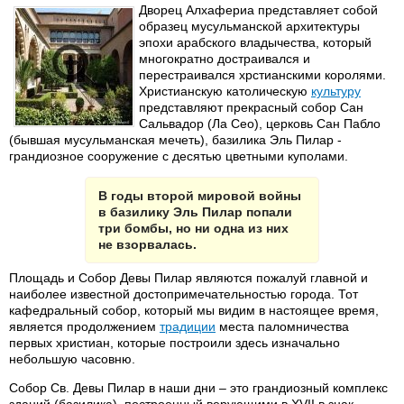
Дворец Алхафериа представляет собой
образец мусульманской архитектуры
эпохи арабского владычества, который
многократно достраивался и
перестраивался хрстианскими королями.
Христианскую католическую
культуру
представляют прекрасный собор Сан
Сальвадор (Ла Сео), церковь Сан Пабло
(бывшая мусульманская мечеть), базилика Эль Пилар -
грандиозное сооружение с десятью цветными куполами.
В годы второй мировой войны
в базилику Эль Пилар попали
три бомбы, но ни одна из них
не взорвалась.
Площадь и Собор Девы Пилар являются пожалуй главной и
наиболее известной достопримечательностью города. Тот
кафедральный собор, который мы видим в настоящее время,
является продолжением
традиции
места паломничества
первых христиан, которые построили здесь изначально
небольшую часовню.
Собор Св. Девы Пилар в наши дни – это грандиозный комплекс
зданий (базилика), построенный верующими в XVII в знак