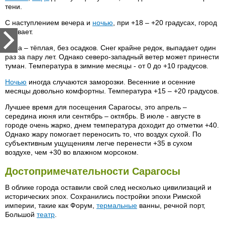
тени.
С наступлением вечера и
ночью
, при +18 – +20 градусах, город
оживает.
Зима – тёплая, без осадков. Снег крайне редок, выпадает один
раз за пару лет. Однако северо-западный ветер может принести
туман. Температура в зимние месяцы - от 0 до +10 градусов.
Ночью
иногда случаются заморозки. Весенние и осенние
месяцы довольно комфортны. Температура +15 – +20 градусов.
Лучшее время для посещения Сарагосы, это апрель –
середина июня или сентябрь – октябрь. В июле - августе в
городе очень жарко, днем температура доходит до отметки +40.
Однако жару помогает переносить то, что воздух сухой. По
субъективным ущущениям легче перенести +35 в сухом
воздухе, чем +30 во влажном морсоком.
Достопримечательности Сарагосы
В облике города оставили свой след несколько цивилизаций и
исторических эпох. Сохранились постройки эпохи Римской
империи, такие как Форум,
термальные
ванны, речной порт,
Большой
театр
.