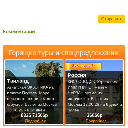
Комментарии:
Горящие туры и спецпредложения
Это круто!
Россия
Таиланд
КИСЛОВОДСК. Укрепляем
Азиатская ЭКЗОТИКА на
ИММУНИТЕТ – пьем
пляжах Пхукета. Море,
НАРЗАН прямо из
песчаные пляжи и много
источников.
Вылет из
фруктов.
Вылет из Москвы
Москвы 12.08.26 на 8 дней и
20.08.26 на 14 дней
более
832$ 71506р
36066р
Подробнее
Подробнее