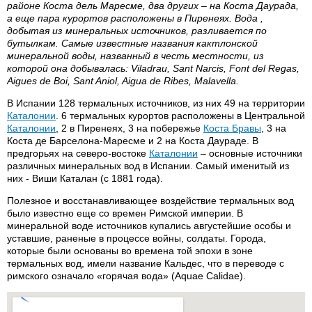
районе Коста дель Маресме, два других – на Коста Даурада,
а еще пара курортов расположены в Пиренеях. Вода ,
добытая из минеральных источников, разливается по
бутылкам. Самые известные названия кактлонской
минеральной воды, названный в честь местности, из
которой она добывалась: Viladrau, Sant Narcis, Font del Regas,
Aigues de Boi, Sant Aniol, Aigua de Ribes, Malavella.
В Испании 128 термальных источников, из них 49 на территории
Каталонии
. 6 термальных курортов расположены в Центральной
Каталонии
, 2 в Пиренеях, 3 на побережье
Коста Бравы
, 3 на
Коста де Барселона-Маресме и 2 на Коста Даураде. В
предгорьях на северо-востоке
Каталонии
– основные источники
различных минеральных вод в Испании. Самый именитый из
них - Виши Каталан (с 1881 года).
Полезное и восстанавливающее воздействие термальных вод
было известно еще со времен Римской империи. В
минеральной воде источников купались августейшие особы и
уставшие, раненые в процессе войны, солдаты. Города,
которые были основаны во времена той эпохи в зоне
термальных вод, имели название Кальдес, что в переводе с
римского означало «горячая вода» (Aquae Calidae).