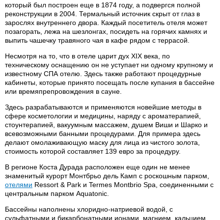
который был построен еще в 1874 году, а подвергся полной
реконструкции в 2004. Термальный источник скрыт от глаз в
зарослях внутреннего двора. Каждый посетитель отеля может
позагорать, лежа на шезлонгах, посидеть на горячих камнях и
выпить чашечку травяного чая в кафе рядом с террасой.
Несмотря на то, что в отеле царит дух XIX века, по
техническому оснащению он не уступает ни одному крупному и
известному СПА отелю. Здесь также работают процедурные
кабинеты, которые принято посещать после купания в бассейне
или времяпрепровождения в сауне.
Здесь разрабатываются и применяются новейшие методы в
сфере косметологии и медицины, наряду с ароматерапией,
стоунтерапией, вакуумным массажем, душем Виши и Шарко и
всевозможными банными процедурами. Для примера здесь
делают омолаживающую маску для лица из чистого золота,
стоимость которой составляет 139 евро за процедуру.
В регионе Коста Дурада расположен еще один не менее
знаменитый курорт Монтбрьо дель Камп с роскошным парком,
отелями
Ressort & Park и Termes Montbrio Spa, соединенными с
центральным парком Aquatoniс.
Бассейны наполнены хлоридно-натриевой водой, с
сульфатными и бикарбонатными ионами, магнием, кальцием,