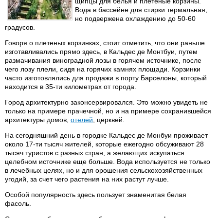
щипцы для белья и плетеные корзины.
Вода в бассейне для стирки термальная,
но подвержена охлаждению до 50-60
градусов.
Говоря о плетеных корзинках, стоит отметить, что они раньше
изготавливались прямо здесь, в Кальдес де Монтбуи, путем
размачивания виноградной лозы в горячем источнике, после
чего лозу плели, сидя на горячих камнях площади. Корзинки
часто изготовлялись для продажи в порту Барселоны, который
находится в 35-ти километрах от города.
Город архитектурно законсервировался. Это можно увидеть не
только на примере прачечной, но и на примере сохранившейся
архитектуры домов,
отелей
, церквей.
На сегодняшний день в городке Кальдес де Монбуи проживает
около 17-ти тысяч жителей, которые ежегодно обсуживают 28
тысяч туристов с разных стран, а желающих искупаться
целебном источнике еще больше. Вода используется не только
в лечебных целях, но и для орошения сельскохозяйственных
угодий, за счет чего растения на них растут лучше.
Особой популярность здесь пользует знаменитая белая
фасоль.