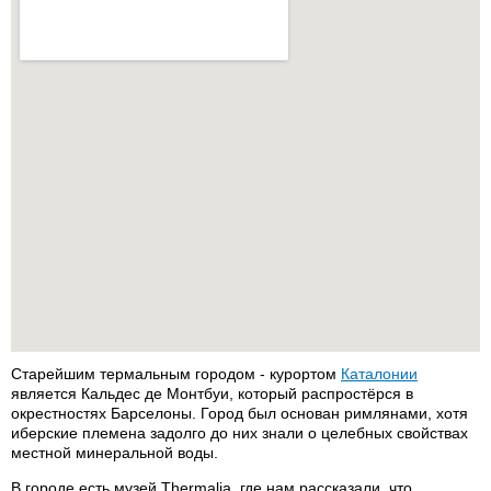
Старейшим термальным городом - курортом
Каталонии
является Кальдес де Монтбуи, который распростёрся в
окрестностях Барселоны. Город был основан римлянами, хотя
иберские племена задолго до них знали о целебных свойствах
местной минеральной воды.
В городе есть музей Thermalia, где нам рассказали, что