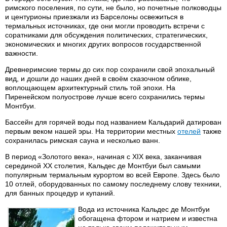
римского поселения, по сути, не было, но почетные полководцы
и центурионы приезжали из Барселоны освежиться в
термальных источниках, где они могли проводить встречи с
соратниками для обсуждения политических, стратегических,
экономических и многих других вопросов государственной
важности.
Древнеримские термы до сих пор сохранили свой эпохальный
вид, и дошли до наших дней в своём сказочном облике,
воплощающем архитектурный стиль той эпохи. На
Пиренейском полуострове лучше всего сохранились термы
Монтбуи.
Бассейн для горячей воды под названием Кальдарий датирован
первым веком нашей эры. На территории местных
отелей
также
сохранилась римская сауна и несколько ванн.
В период «Золотого века», начиная с XIX века, заканчивая
серединой XX столетия, Кальдес де Монтбуи был самыми
популярным термальным курортом во всей Европе. Здесь было
10 отлей, оборудованных по самому последнему слову техники,
для банных процедур и купаний.
Вода из источника Кальдес де Монтбуи
обогащена фтором и натрием и известна