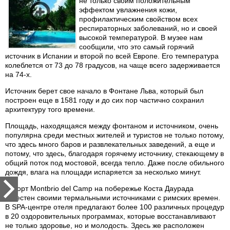
не только своим положительным
эффектом увлажнения кожи,
профилактическим свойством всех
респираторных заболеваний, но и своей
высокой температурой. В музее нам
сообщили, что это самый горячий
источник в Испании и второй по всей Европе. Его температура
колеблется от 73 до 78 градусов, на чаще всего задерживается
на 74-х.
Источник берет свое начало в Фонтане Льва, который был
построен еще в 1581 году и до сих пор частично сохранил
архитектуру того времени.
Площадь, находящаяся между фонтаном и источником, очень
популярна среди местных жителей и туристов не только потому,
что здесь много баров и развлекательных заведений, а еще и
потому, что здесь, благодаря горячему источнику, стекающему в
общий поток под мостовой, всегда тепло. Даже после обильного
дождя, влага на площади испаряется за несколько минут.
Курорт Montbrio del Camp на побережье Коста Даурада
известен своими термальными источниками с римских времен.
В SPA-центре отеля предлагают более 100 различных процедур
в 20 оздоровительных программах, которые восстанавливают
не только здоровье, но и молодость. Здесь же расположен