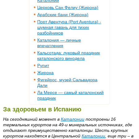
Каталонии
Церковь Сан Фелиу (Жирона)
Арабские бани (Жирона)
Порт Авентура (Port Aventura) -
шумная гавань для тихих
разбойников
Каталония — личные
впечатления
Кальсотада: луковый праздник
каталонского винодела
Рупит
Жирона
Фигейрос, музей Сальвадора
Дали
Ла Мерсе — самый каталонский
праздник
За здоровьем в Испанию
На сегодняшний момент в
Каталонии
построены 16
термальных курортов на 49-и минеральных источниках, где
отдыхают преимущественно каталонцы. Шесть крупных
курортов находятся в Центральной
Каталонии
, еще три – в