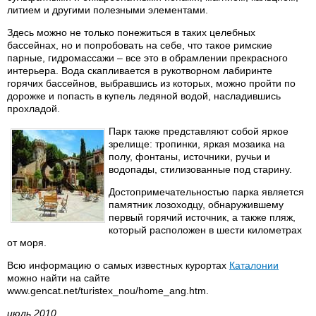
литием и другими полезными элементами.
Здесь можно не только понежиться в таких целебных
бассейнах, но и попробовать на себе, что такое римские
парные, гидромассажи – все это в обрамлении прекрасного
интерьера. Вода скапливается в рукотворном лабиринте
горячих бассейнов, выбравшись из которых, можно пройти по
дорожке и попасть в купель ледяной водой, насладившись
прохладой.
Парк также представляют собой яркое
зрелище: тропинки, яркая мозаика на
полу, фонтаны, источники, ручьи и
водопады, стилизованные под старину.
Достопримечательностью парка является
памятник лозоходцу, обнаружившему
первый горячий источник, а также пляж,
который расположен в шести километрах
от моря.
Всю информацию о самых известных курортах
Каталонии
можно найти на сайте
www.gencat.net/turistex_nou/home_ang.htm.
июль 2010