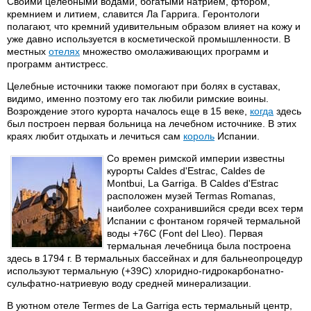
Своими целебными водами, богатыми натрием, фтором,
кремнием и литием, славится Ла Гаррига. Геронтологи
полагают, что кремний удивительным образом влияет на кожу и
уже давно используется в косметической промышленности. В
местных
отелях
множество омолаживающих программ и
программ антистресс.
Целебные источники также помогают при болях в суставах,
видимо, именно поэтому его так любили римские воины.
Возрождение этого курорта началось еще в 15 веке,
когда
здесь
был построен первая больница на лечебном источнике. В этих
краях любит отдыхать и лечиться сам
король
Испании.
Со времен римской империи известны
курорты Caldes d'Estrac, Caldes de
Montbui, La Garriga. В Caldes d'Estrac
расположен музей Termas Romanas,
наиболее сохранившийся среди всех терм
Испании с фонтаном горячей термальной
воды +76С (Font del Lleo). Первая
термальная лечебница была построена
здесь в 1794 г. В термальных бассейнах и для бальнеопроцедур
используют термальную (+39С) хлоридно-гидрокарбонатно-
сульфатно-натриевую воду средней минерализации.
В уютном отеле Termes de La Garriga есть термальный центр,