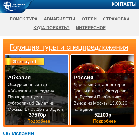
КОНТАКТЫ
ПОИСК ТУРА
АВИАБИЛЕТЫ
ОТЕЛИ
СТРАХОВКА
КУДА ПОЕХАТЬ?
ИНТЕРЕСНОЕ
Горящие туры и спецпредложения
Это круто!
Абхазия
Россия
Экскурсионный тур
Дорогами Янтарного края.
«Абхазская рапсодия».
Сосны и дюны. Экскурсии
Проведи отпуск в
по Русской Прибалтике.
субтропиках!
Вылет из
Выезд из Москвы 19.08.26
Москвы 17.08.26 на 8 дней
на 5 дней
37570р
52100р
Подробнее
Подробнее
Об Испании