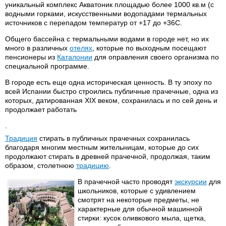
уникальный комплекс Акватоник площадью более 1000 кв.м (с
водными горками, искусственными водопадами термальных
источников с перепадом температур от +17 до +36С.
Общего бассейна с термальными водами в городе нет, но их
много в различных
отелях
, которые по выходным посещают
пенсионеры из
Каталонии
для оправления своего организма по
специальной программе.
В городе есть еще одна историческая ценность. В ту эпоху по
всей Испании быстро строились публичные прачечные, одна из
которых, датированная XIX веком, сохранилась и по сей день и
продолжает работать
.
Традиция
стирать в публичных прачечных сохранилась
благодаря многим местным жительницам, которые до сих
продолжают стирать в древней прачечной, продолжая, таким
образом, столетнюю
традицию
.
В прачечной часто проводят
экскурсии
для
школьников, которые с удивлением
смотрят на некоторые предметы, не
характерные для обычной машинной
стирки: кусок оливкового мыла, щетка,