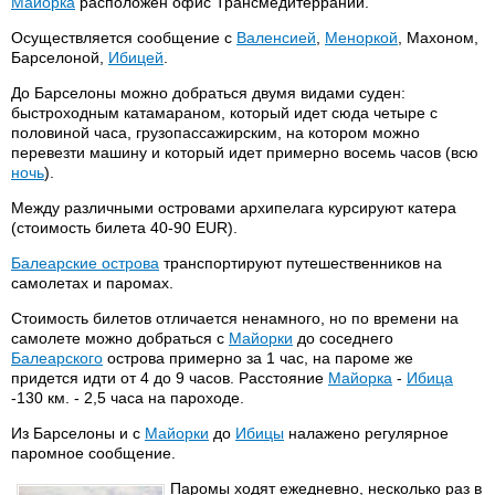
Майорка
расположен офис Трансмедитеррании.
Осуществляется сообщение с
Валенсией
,
Меноркой
, Махоном,
Барселоной,
Ибицей
.
До Барселоны можно добраться двумя видами суден:
быстроходным катамараном, который идет сюда четыре с
половиной часа, грузопассажирским, на котором можно
перевезти машину и который идет примерно восемь часов (всю
ночь
).
Между различными островами архипелага курсируют катера
(стоимость билета 40-90 EUR).
Балеарские острова
транспортируют путешественников на
самолетах и паромах.
Стоимость билетов отличается ненамного, но по времени на
самолете можно добраться с
Майорки
до соседнего
Балеарского
острова примерно за 1 час, на пароме же
придется идти от 4 до 9 часов. Расстояние
Майорка
-
Ибица
-130 км. - 2,5 часа на пароходе.
Из Барселоны и с
Майорки
до
Ибицы
налажено регулярное
паромное сообщение.
Паромы ходят ежедневно, несколько раз в