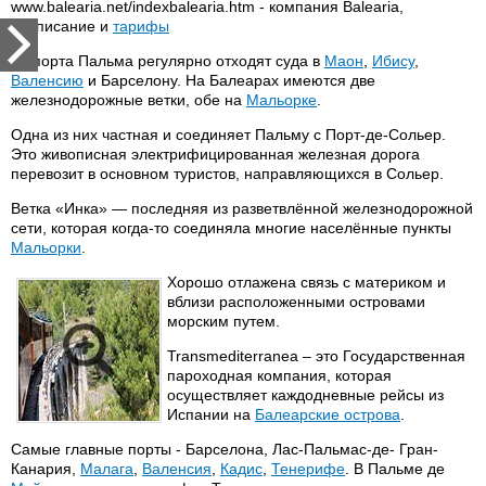
www.balearia.net/indexbalearia.htm - компания Balearia,
расписание и
тарифы
Из порта Пальма регулярно отходят суда в
Маон
,
Ибису
,
Валенсию
и Барселону. На Балеарах имеются две
железнодорожные ветки, обе на
Мальорке
.
Одна из них частная и соединяет Пальму с Порт-де-Сольер.
Это живописная электрифицированная железная дорога
перевозит в основном туристов, направляющихся в Сольер.
Ветка «Инка» — последняя из разветвлённой железнодорожной
сети, которая когда-то соединяла многие населённые пункты
Мальорки
.
Хорошо отлажена связь с материком и
вблизи расположенными островами
морским путем.
Transmediterranea – это Государственная
пароходная компания, которая
осуществляет каждодневные рейсы из
Испании на
Балеарские острова
.
Самые главные порты - Барселона, Лас-Пальмас-де- Гран-
Канария,
Малага
,
Валенсия
,
Кадис
,
Тенерифе
. В Пальме де