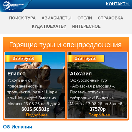
КОНТАКТЫ
ПОИСК ТУРА
АВИАБИЛЕТЫ
ОТЕЛИ
СТРАХОВКА
КУДА ПОЕХАТЬ?
ИНТЕРЕСНОЕ
Горящие туры и спецпредложения
Это круто!
Это круто!
Египет
Абхазия
Ускользни от
Экскурсионный тур
повседневности в
«Абхазская рапсодия».
тропический оазис! Шарм
Проведи отпуск в
эль Шейх ждёт!
Вылет из
субтропиках!
Вылет из
Москвы 23.08.26 на 9 дней
Москвы 17.08.26 на 8 дней
601$ 50581р
37570р
Подробнее
Подробнее
Об Испании