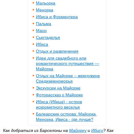
Мальорка
Менорка
Ибиса и Форментера
Пальма
Маон
Сьютаделья
Ибиса
Отдых и развлечения
Идеи для свадебного или
романтического путешествия —
Майорка
Отдых на Майорке – жемчужине
Средиземноморья
Экскурсии на Майорке
Фоторассказ о Майорке
Ибиса (Ибица) - остров
искрометного веселья
Балеарские острова: Майорка,
Менорка, Ивиса - где лучше?
Как добраться из Барселоны на
Майорку
и
Ибису
? Как