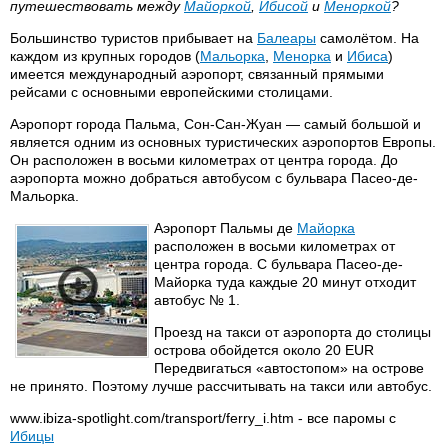
путешествовать между
Майоркой
,
Ибисой
и
Меноркой
?
Большинство туристов прибывает на
Балеары
самолётом. На
каждом из крупных городов (
Мальорка
,
Менорка
и
Ибиса
)
имеется международный аэропорт, связанный прямыми
рейсами с основными европейскими столицами.
Аэропорт города Пальма, Сон-Сан-Жуан — самый большой и
является одним из основных туристических аэропортов Европы.
Он расположен в восьми километрах от центра города. До
аэропорта можно добраться автобусом с бульвара Пасео-де-
Мальорка.
Аэропорт Пальмы де
Майорка
расположен в восьми километрах от
центра города. С бульвара Пасео-де-
Майорка туда каждые 20 минут отходит
автобус № 1.
Проезд на такси от аэропорта до столицы
острова обойдется около 20 EUR
Передвигаться «автостопом» на острове
не принято. Поэтому лучше рассчитывать на такси или автобус.
www.ibiza-spotlight.com/transport/ferry_i.htm - все паромы с
Ибицы