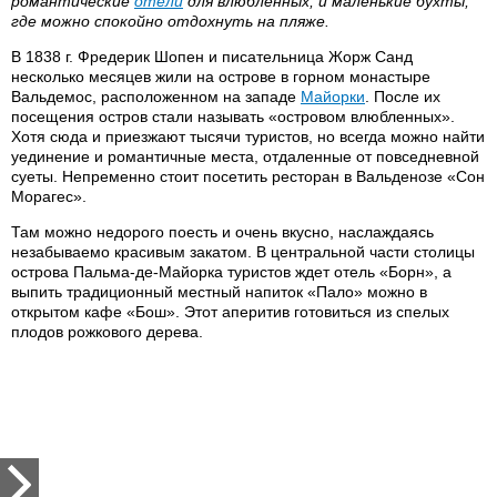
романтические
отели
для влюбленных, и маленькие бухты,
где можно спокойно отдохнуть на пляже.
В 1838 г. Фредерик Шопен и писательница Жорж Санд
несколько месяцев жили на острове в горном монастыре
Вальдемос, расположенном на западе
Майорки
. После их
посещения остров стали называть «островом влюбленных».
Хотя сюда и приезжают тысячи туристов, но всегда можно найти
уединение и романтичные места, отдаленные от повседневной
суеты. Непременно стоит посетить ресторан в Вальденозе «Сон
Морагес».
Там можно недорого поесть и очень вкусно, наслаждаясь
незабываемо красивым закатом. В центральной части столицы
острова Пальма-де-Майорка туристов ждет отель «Борн», а
выпить традиционный местный напиток «Пало» можно в
открытом кафе «Бош». Этот аперитив готовиться из спелых
плодов рожкового дерева.