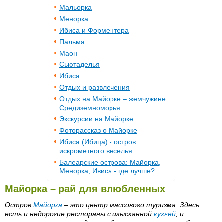
Мальорка
Менорка
Ибиса и Форментера
Пальма
Маон
Сьютаделья
Ибиса
Отдых и развлечения
Отдых на Майорке – жемчужине
Средиземноморья
Экскурсии на Майорке
Фоторассказ о Майорке
Ибиса (Ибица) - остров
искрометного веселья
Балеарские острова: Майорка,
Менорка, Ивиса - где лучше?
Майорка
– рай для влюбленных
Остров
Майорка
– это центр массового туризма. Здесь
есть и недорогие рестораны с изысканной
кухней
, и