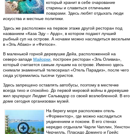
который хранит в себе очарование
старины и славиться отличными
поварами. Здесь любят отдыхать люди
искусства и местные политики.
Здесь же расположен на первом этаже другой ресторан под
названием «Каза Эду – Ардо», в котором подают лучший
рыбный суп на острове. А ночами можно насладиться весельем
в «Эль Абако» и «Фитосе».
В маленькой горной деревушке Дейа, расположенной на
северо-западе
Майорки
, построен ресторан «Эль Оливиа»,
который считается самым лучшим на острове. Именно здесь
снимали знаменитый телесериал «Отель Парадиз», после чего
сюда устремились тысячи туристов.
Здесь запрещено оставлять автобусы, поэтому в местечке
всегда тихо и спокойно. До первой мировой войны в деревушке
жил эрцгерцог Людвиг Сальвадор со своей возлюбленной. В его
доме сегодня организован музей.
На берегу моря расположен отель
«Форментор», где можно насладиться
уединением и покоем. В его стенах
нередко отдыхали Чарли Чаплин, Уинстон
Черчилль, Пласидо Доминго и Грейс