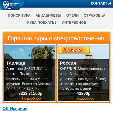
КОНТАКТЫ
ПОИСК ТУРА
АВИАБИЛЕТЫ
ОТЕЛИ
СТРАХОВКА
КУДА ПОЕХАТЬ?
ИНТЕРЕСНОЕ
Горящие туры и спецпредложения
Это круто!
Таиланд
Россия
Азиатская ЭКЗОТИКА на
КАРЕЛИЯ. Магия северных
пляжах Пхукета. Море,
озер. Отличная и
песчаные пляжи и много
увлекательная идея.
Выезд
фруктов.
Вылет из Москвы
из Москвы на автобусе
20.08.26 на 14 дней
16.08.26 на 6 дней
832$ 71506р
43300р
Подробнее
Подробнее
Об Испании