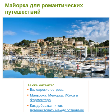
Майорка
для романтических
путешествий
Также читайте:
Балеарские острова
Мальорка, Менорка, Ибиса и
Форментера
Как добраться и как
путешестовать между островами