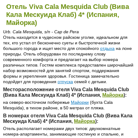
Отель Viva Cala Mesquida Club (Вива
Кала Мескуида Клаб) 4* (Испания,
Майорка)
Urb. Cala Mesquida, s/n - Cap de Pera
Отель находится в чудесном райском уголке, идеальном для
тех, кто устал от бесконечно суеты и быстротечной жизни
большого города и ищет место для спокойного
отдыха
на лоне
природы. Отель оборудован по последнему слову
современного комфорта и предлагает на выбор номера
различных типов. Гостям комплекса предоставлен широчайший
набор возможностей для занятий спортом, поддержания
формы и укрепления здоровья. Гостиница замечательно
подойдет для проведения
отпуска
семей с детьми.
Месторасположение отеля Viva Cala Mesquida Club
(Вива Кала Мескуида Клаб) 4* (Испания,
Майорка
):
на северо-восточном побережье
Майорки
(бухта Cala
Mesquida), в тихом районе, в 50 метрах от пляжа.
В номерах отеля Viva Cala Mesquida Club (Вива Кала
Мескуида Клаб) 4* (Испания,
Майорка
):
Отель располагает номерами двух типов: двухкомнатные
номера-апартаменты, занимающие гостиную и спальню, и