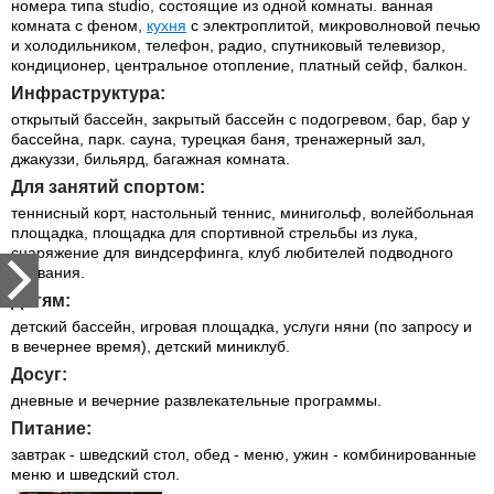
номера типа studio, состоящие из одной комнаты. ванная
комната с феном,
кухня
с электроплитой, микроволновой печью
и холодильником, телефон, радио, спутниковый телевизор,
кондиционер, центральное отопление, платный сейф, балкон.
Инфраструктура:
открытый бассейн, закрытый бассейн с подогревом, бар, бар у
бассейна, парк. сауна, турецкая баня, тренажерный зал,
джакуззи, бильярд, багажная комната.
Для занятий спортом:
теннисный корт, настольный теннис, минигольф, волейбольная
площадка, площадка для спортивной стрельбы из лука,
снаряжение для виндсерфинга, клуб любителей подводного
плавания.
Детям:
детский бассейн, игровая площадка, услуги няни (по запросу и
в вечернее время), детский миниклуб.
Досуг:
дневные и вечерние развлекательные программы.
Питание:
завтрак - шведский стол, обед - меню, ужин - комбинированные
меню и шведский стол.