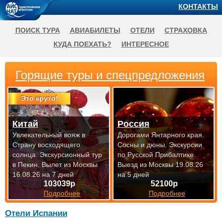
КОНТАКТЫ
ПОИСК ТУРА
АВИАБИЛЕТЫ
ОТЕЛИ
СТРАХОВКА
КУДА ПОЕХАТЬ?
ИНТЕРЕСНОЕ
Горящие туры и спецпредложения
Это круто!
Китай
Россия
Увлекательный вояж в
Дорогами Янтарного края.
Страну восходящего
Сосны и дюны. Экскурсии
солнца. Экскурсионный тур
по Русской Прибалтике.
в Пекин.
Вылет из Москвы
Выезд из Москвы 19.08.26
16.08.26 на 7 дней
на 5 дней
103039р
52100р
Подробнее
Подробнее
Отели Испании