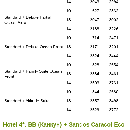
14
2043
2994
10
1627
2332
Standard + Deluxe Partial
13
2047
3002
Ocean View
14
2188
3226
10
1714
2471
Standard + Deluxe Ocean Front
13
2171
3201
14
2324
3444
10
1828
2654
Standard + Family Suite Ocean
13
2334
3461
Front
14
2503
3731
10
1844
2680
Standard + Altitude Suite
13
2357
3498
14
2529
3772
Hotel 4*, BB (Канкун) + Sandos Caracol Eco