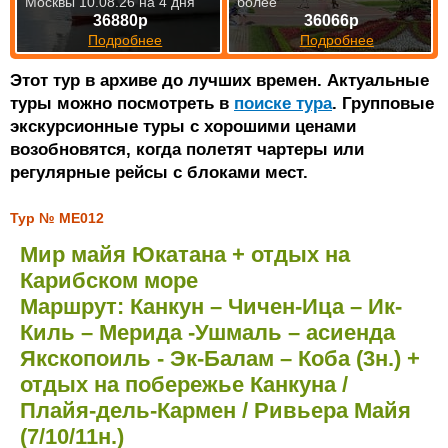
Москвы 10.08.26 на 4 дня
более
36880р
36066р
Подробнее
Подробнее
Этот тур в архиве до лучших времен. Актуальные
туры можно посмотреть в
поиске тура
. Групповые
экскурсионные туры с хорошими ценами
возобновятся, когда полетят чартеры или
регулярные рейсы с блоками мест.
Тур № ME012
Мир майя Юкатана + отдых на
Карибском море
Маршрут: Канкун – Чичен-Ица – Ик-
Киль – Мерида -Ушмаль – асиенда
Якскопоиль - Эк-Балам – Коба (3н.) +
отдых на побережье Канкуна /
Плайя-дель-Кармен / Ривьера Майя
(7/10/11н.)