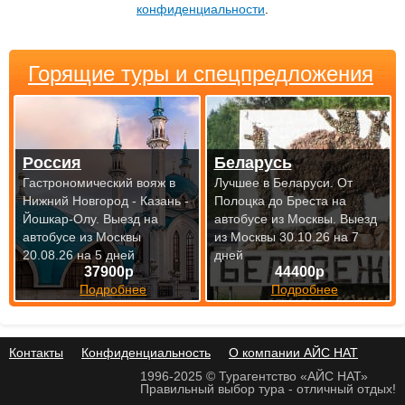
конфиденциальности
.
Горящие туры и спецпредложения
Россия
Беларусь
Гастрономический вояж в
Лучшее в Беларуси. От
Нижний Новгород - Казань -
Полоцка до Бреста на
Йошкар-Олу.
Выезд на
автобусе из Москвы.
Выезд
автобусе из Москвы
из Москвы 30.10.26 на 7
20.08.26 на 5 дней
дней
37900р
44400р
Подробнее
Подробнее
Контакты
Конфиденциальность
О компании АЙС НАТ
1996-2025 © Турагентство «АЙС НАТ»
Правильный выбор тура - отличный отдых!