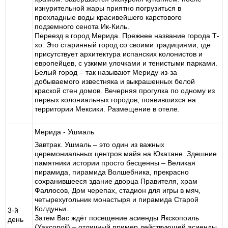
изнурительной жары приятно погрузиться в
прохладные воды красивейшего карстового
подземного сенота Ик-Киль.
Переезд в город Мерида. Прежнее название города Т-
хо. Это старинный город со своими традициями, где
присутствует архитектура испанских колонистов и
европейцев, с узкими улочками и тенистыми парками.
Белый город – так называют Мериду из-за
добываемого известняка и выкрашенных белой
краской стен домов. Вечерняя прогулка по одному из
первых колониальных городов, появившихся на
территории Мексики. Размещение в отеле.
Мерида - Ушмаль
Завтрак. Ушмаль – это один из важных
церемониальных центров майя на Юкатане. Здешние
памятники истории просто бесценны – Великая
пирамида, пирамида Волшебника, прекрасно
сохранившееся здание дворца Правителя, храм
Фаллосов, Дом черепах, стадион для игры в мяч,
четырехугольник монастыря и пирамида Старой
Колдуньи.
3-й
Затем Вас ждёт посещение асиенды Якскопоиль
день
(Yaxcopoil) – отличный пример действующей асиенды,