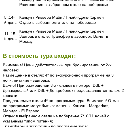
Размещение в выбранном отеле на побережье.
5..14-
Канкун / Ривьера Майя / Плайя-Дель-Кармен
й день
Отдых в выбранном отеле на побережье
Канкун / Ривьера Майя / Плайя-Дель-Кармен
11..15-
Завтрак в отеле. Трансфер в аэропорт. Вылет в
й день
Москву.
В стоимость тура входит:
Внимание! Цены действительны при бронировании от 2-х
человек!
Размещение в отелях 4* по экскурсионной программе на 3
ночи, питание - завтраки;
Важно! При размещении 3-х человек в номере: DBL +
Доп.взрослый или DBL + Доп.ребенок предоставляются только 2
кровати
Предлагаемые отели 4* по программе тура. Внимание! Отели
по программе могут быть заменены :Канкун - Margaritas,
Мерида - El Espanol
Отдых в выбранном отеле на побережье 7/10/11 ночей с
указанным типом питания;
Трансферы и экскурсии - по программе тура;