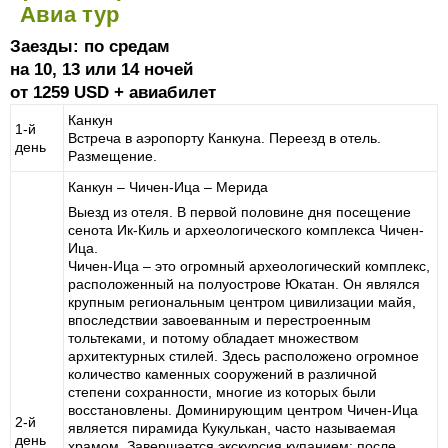
Авиа тур
Заезды: по средам
на 10, 13 или 14 ночей
от 1259 USD + авиабилет
Канкун
1-й
Встреча в аэропорту Канкуна. Переезд в отель.
день
Размещение.
Канкун – Чичен-Ица – Мерида
Выезд из отеля. В первой половине дня посещение
сенота Ик-Киль и археологического комплекса Чичен-
Ица.
Чичен-Ица – это огромный археологический комплекс,
расположенный на полуострове Юкатан. Он являлся
крупным региональным центром цивилизации майя,
впоследствии завоеванным и перестроенным
тольтеками, и потому обладает множеством
архитектурных стилей. Здесь расположено огромное
количество каменных сооружений в различной
степени сохранности, многие из которых были
восстановлены. Доминирующим центром Чичен-Ица
2-й
является пирамида Кукулькан, часто называемая
день
храмом. Завершается экскурсия купанием: после