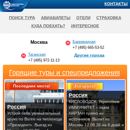
КОНТАКТЫ
ПОИСК ТУРА
АВИАБИЛЕТЫ
ОТЕЛИ
СТРАХОВКА
КУДА ПОЕХАТЬ?
ИНТЕРЕСНОЕ
Баррикадная
Москва
+7 (495) 665-53-52
Таганская
Другие города
+7 (495) 972-11-13
Горящие туры и спецпредложения
Последние места!
Это круто!
Россия
КИСЛОВОДСК. Укрепляем
Россия
ИММУНИТЕТ – пьем
Устрой себе увлекательный
НАРЗАН прямо из
круиз по Волге на теплоходе
источников.
Вылет из
«Президент».
Выезд из
Москвы 12.08.26 на 8 дней и