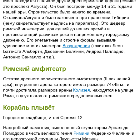
Мост находится в начале другой древнеримской дороги (сейчас
это проспект Августа). Он был построен между 14 и 21 годами
нашей эры. Строительство было начато во времена
ОктавианаАвгуста и было закончено при правлении Тиберия
(чему свидетельствует надпись на парапетах). Это шедевр
римской инженерии, дошедший до наших времён и
противостоящий разливам реки и напряжённому городскому
движению. Его элегантные и строгие формы вызывали
удивление многих мастеров
Возрождения
(таких как Леон
Баттиста Альберти, Джованни Беллини, Андреа Палладио,
Антонио Сангалло и т.д.).
Римский амфитеатр
Остатки древнего величественного амфитеатра (II век нашей
эры), внутренняя арена которого имела размеры 74х45 м., и
почти достигала размеров арены
Колизея
, находятся на улице
Рома, в двух шагах от римских и средневековых стен.
Корабль плывёт
Городское кладбище, v. dei Cipressi 12
Надгробный памятник, выполненный скульптором Арнальдо
Помодоро в честь великого гения
Римини
Федерико Феллини и
его неразлучной спутницы Джульетты Мазины.