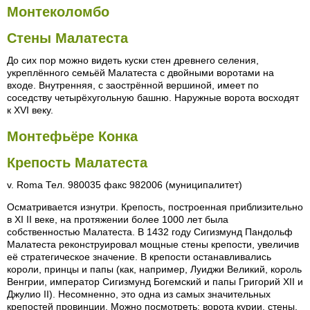
Монтеколомбо
Стены Малатеста
До сих пор можно видеть куски стен древнего селения,
укреплённого семьёй Малатеста с двойными воротами на
входе. Внутренняя, с заострённой вершиной, имеет по
соседству четырёхугольную башню. Наружные ворота восходят
к ХVI веку.
Монтефьёре Конка
Крепость Малатеста
v. Roma Тел. 980035 факс 982006 (муниципалитет)
Осматривается изнутри. Крепость, построенная приблизительно
в XI II веке, на протяжении более 1000 лет была
собственностью Малатеста. В 1432 году Сигизмунд Пандольф
Малатеста реконструировал мощные стены крепости, увеличив
её стратегическое значение. В крепости останавливались
короли, принцы и папы (как, например, Луиджи Великий, король
Венгрии, император Сигизмунд Богемский и папы Григорий XII и
Джулио II). Несомненно, это одна из самых значительных
крепостей провинции. Можно посмотреть: ворота курии, стены,