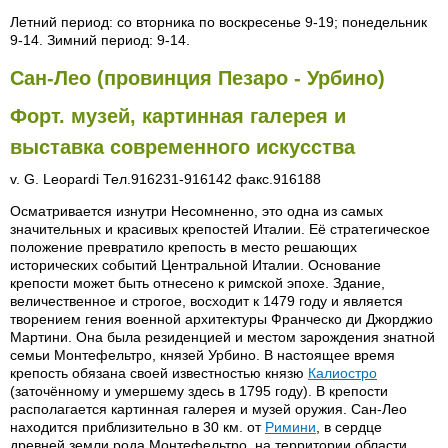
Летний период: со вторника по воскресенье 9-19; понедельник
9-14. Зимний период: 9-14.
Сан-Лео (провинция Пезаро - Урбино)
Форт. музей, картинная галерея и
выставка современного искусства
v. G. Leopardi Тел.916231-916142 факс.916188
Осматривается изнутри Несомненно, это одна из самых
значительных и красивых крепостей Италии. Её стратегическое
положение превратило крепость в место решающих
исторических событий Центральной Италии. Основание
крепости может быть отнесено к римской эпохе. Здание,
величественное и строгое, восходит к 1479 году и является
творением гения военной архитектуры Франческо ди Джорджио
Мартини. Она была резиденцией и местом зарождения знатной
семьи Монтефельтро, князей Урбино. В настоящее время
крепость обязана своей известностью князю
Калиостро
(заточённому и умершему здесь в 1795 году). В крепости
располагается картинная галерея и музей оружия. Сан-Лео
находится приблизительно в 30 км. от
Римини
, в сердце
древней земли рода Монтефельтро, на территории области