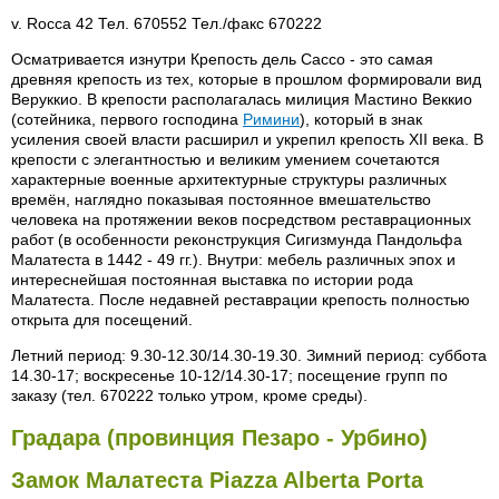
v. Rocca 42 Тел. 670552 Тел./факс 670222
Осматривается изнутри Крепость дель Сассо - это самая
древняя крепость из тех, которые в прошлом формировали вид
Веруккио. В крепости располагалась милиция Мастино Веккио
(сотейника, первого господина
Римини
), который в знак
усиления своей власти расширил и укрепил крепость XII века. В
крепости с элегантностью и великим умением сочетаются
характерные военные архитектурные структуры различных
времён, наглядно показывая постоянное вмешательство
человека на протяжении веков посредством реставрационных
работ (в особенности реконструкция Сигизмунда Пандольфа
Малатеста в 1442 - 49 гг.). Внутри: мебель различных эпох и
интереснейшая постоянная выставка по истории рода
Малатеста. После недавней реставрации крепость полностью
открыта для посещений.
Летний период: 9.30-12.30/14.30-19.30. Зимний период: суббота
14.30-17; воскресенье 10-12/14.30-17; посещение групп по
заказу (тел. 670222 только утром, кроме среды).
Градара (провинция Пезаро - Урбино)
Замок Малатеста Piazza Alberta Porta