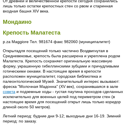
От древней и величественной крепости сегодня сохранились
лишь только остатки крепостных стен со рвом и старинная
входная башня XIV века.
Мондаино
Крепость Малатеста
p.za Maggiore Тел. 981674 факс 982060 (муниципалитет)
Открытадля посещений только частично Воздвигнутая в
Средневековье, крепость была расширена и укреплена родом
Малатеста. Крепость сохраняет оригинальную массивную
форму, украшенную гибеллинскими зубцами и причудливыми
готическими окнами. В настоящее время в крепости
расположен муниципалитет, городская библиотека и
палеонтологический Музей. Значительный интерес вызывают:
фреска "Молочная Мадонна" (XV век), сохранившаяся в зале
совета
и подземные ходы - густая паутина проходов сделанных
исключительно для военных целей под периметром стен (в
настоящее время для посещений открыт лишь только коридор
длиной около 50 метров).
Летний период: будние дни 9-12; выходные дни 16-19. Зимний
период: по заказу.