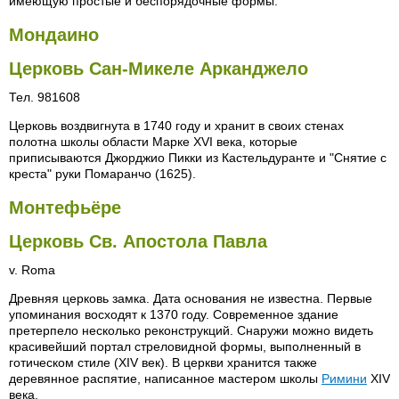
имеющую простые и беспорядочные формы.
Мондаино
Церковь Сан-Микеле Арканджело
Тел. 981608
Церковь воздвигнута в 1740 году и хранит в своих стенах
полотна школы области Марке XVI века, которые
приписываются Джорджио Пикки из Кастельдуранте и "Снятие с
креста" руки Помаранчо (1625).
Монтефьёре
Церковь Св. Апостола Павла
v. Roma
Древняя церковь замка. Дата основания не известна. Первые
упоминания восходят к 1370 году. Современное здание
претерпело несколько реконструкций. Снаружи можно видеть
красивейший портал стреловидной формы, выполненный в
готическом стиле (XIV век). В церкви хранится также
деревянное распятие, написанное мастером школы
Римини
XIV
века.