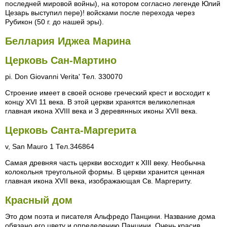
последней мировой войны), на котором согласно легенде Юлий
Цезарь выступил пере)! войсками после перехода через
Рубикон (50 г. до нашей эры).
Беллария Иджеа Марина
Церковь Сан-Мартино
pi. Don Giovanni Verita' Тел. 330070
Строение имеет в своей основе греческий крест и восходит к
концу XVI 11 века. В этой церкви хранятся великолепная
главная икона XVIII века и 3 деревянных иконы XVII века.
Церковь Санта-Маргерита
v, San Mauro 1 Тел.346864
Самая древняя часть церкви восходит к XIII веку. Необычна
колокольня треугольной формы. В церкви хранится ценная
главная икона XVII века, изображающая Св. Маргериту.
Красный дом
Это дом поэта и писателя Альфредо Панцини. Название дома
обязано его цвету и определению Панцини. Очень красив