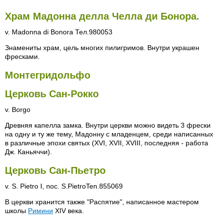
Храм Мадонна делла Челла ди Бонора.
v. Madonna di Bonora Тел.980053
Знамениты храм, цель многих пилигримов. Внутри украшен
фресками.
Монтегридольфо
Церковь Сан-Рокко
v. Borgo
Древняя капелла замка. Внутри церкви можно видеть 3 фрески
на одну и ту же тему, Мадонну с младенцем, среди написанных
в различные эпохи святых (XVI, XVII, XVIII, последняя - работа
Дж. Каньяччи).
Церковь Сан-Пьетро
v. S. Pietro I, noc. S.PietroTen.855069
В церкви хранится также "Распятие", написанное мастером
школы
Римини
XIV века.