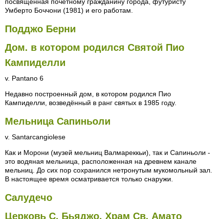
посвящённая почётному гражданину города, футуристу
Умберто Боччони (1981) и его работам.
Подджо Берни
Дом. в котором родился Святой Пио
Кампиделли
v. Pantano 6
Недавно построенный дом, в котором родился Пио
Кампиделли, возведённый в ранг святых в 1985 году.
Мельница Сапиньоли
v. Santarcangiolese
Как и Морони (музей мельниц Валмареккьи), так и Сапиньоли -
это водяная мельница, расположенная на древнем канале
мельниц. До сих пор сохранился нетронутым мукомольный зал.
В настоящее время осматривается только снаружи.
Салудечо
Церковь С. Бьяджо. Храм Св. Амато