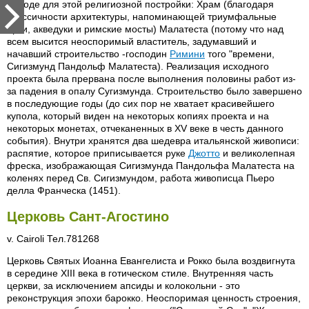
народе для этой религиозной постройки: Храм (благодаря
классичности архитектуры, напоминающей триумфальные
арки, акведуки и римские мосты) Малатеста (потому что над
всем высится неоспоримый властитель, задумавший и
начавший строительство -господин
Римини
того "времени,
Сигизмунд Пандольф Малатеста). Реализация исходного
проекта была прервана после выполнения половины работ из-
за падения в опалу Сугизмунда. Строительство было завершено
в последующие годы (до сих пор не хватает красивейшего
купола, который виден на некоторых копиях проекта и на
некоторых монетах, отчеканенных в XV веке в честь данного
события). Внутри хранятся два шедевра итальянской живописи:
распятие, которое приписывается руке
Джотто
и великолепная
фреска, изображающая Сигизмунда Пандольфа Малатеста на
коленях перед Св. Сигизмундом, работа живописца Пьеро
делла Франческа (1451).
Церковь Сант-Агостино
v. Cairoli Тел.781268
Церковь Святых Иоанна Евангелиста и Рокко была воздвигнута
в середине XIII века в готическом стиле. Внутренняя часть
церкви, за исключением апсиды и колокольни - это
реконструкция эпохи барокко. Неоспоримая ценность строения,