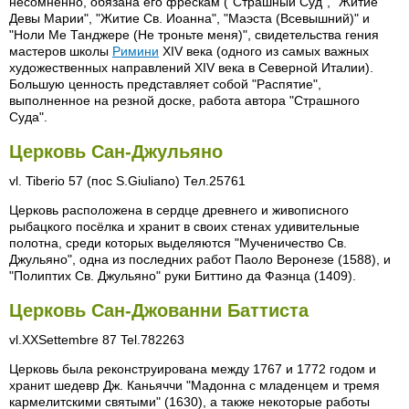
несомненно, обязана его фрескам ("Страшный Суд", "Житие
Девы Марии", "Житие Св. Иоанна", "Маэста (Всевышний)" и
"Ноли Me Танджере (Не троньте меня)", свидетельства гения
мастеров школы
Римини
XIV века (одного из самых важных
художественных направлений XIV века в Северной Италии).
Большую ценность представляет собой "Распятие",
выполненное на резной доске, работа автора "Страшного
Суда".
Церковь Сан-Джульяно
vl. Tiberio 57 (пос S.Giuliano) Тел.25761
Церковь расположена в сердце древнего и живописного
рыбацкого посёлка и хранит в своих стенах удивительные
полотна, среди которых выделяются "Мученичество Св.
Джульяно", одна из последних работ Паоло Веронезе (1588), и
"Полиптих Св. Джульяно" руки Биттино да Фаэнца (1409).
Церковь Сан-Джованни Баттиста
vl.XXSettembre 87 Tel.782263
Церковь была реконструирована между 1767 и 1772 годом и
хранит шедевр Дж. Каньяччи "Мадонна с младенцем и тремя
кармелитскими святыми" (1630), а также некоторые работы