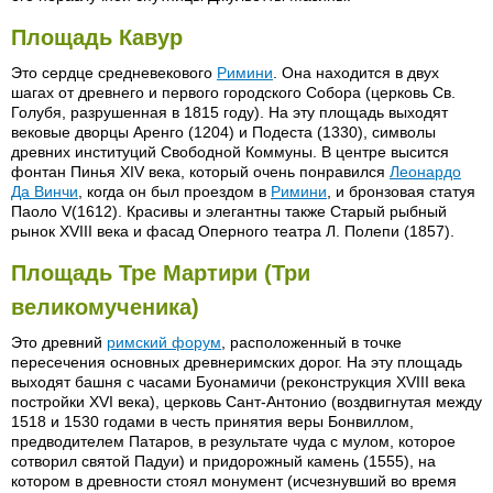
Площадь Кавур
Это сердце средневекового
Римини
. Она находится в двух
шагах от древнего и первого городского Собора (церковь Св.
Голубя, разрушенная в 1815 году). На эту площадь выходят
вековые дворцы Аренго (1204) и Подеста (1330), символы
древних институций Свободной Коммуны. В центре высится
фонтан Пинья XIV века, который очень понравился
Леонардо
Да Винчи
, когда он был проездом в
Римини
, и бронзовая статуя
Паоло V(1612). Красивы и элегантны также Старый рыбный
рынок XVIII века и фасад Оперного театра Л. Полепи (1857).
Площадь Тре Мартири (Три
великомученика)
Это древний
римский форум
, расположенный в точке
пересечения основных древнеримских дорог. На эту площадь
выходят башня с часами Буонамичи (реконструкция XVIII века
постройки XVI века), церковь Сант-Антонио (воздвигнутая между
1518 и 1530 годами в честь принятия веры Бонвиллом,
предводителем Патаров, в результате чуда с мулом, которое
сотворил святой Падуи) и придорожный камень (1555), на
котором в древности стоял монумент (исчезнувший во время