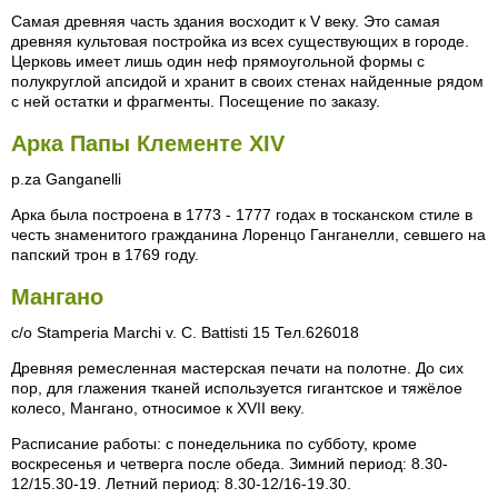
Самая древняя часть здания восходит к V веку. Это самая
древняя культовая постройка из всех существующих в городе.
Церковь имеет лишь один неф прямоугольной формы с
полукруглой апсидой и хранит в своих стенах найденные рядом
с ней остатки и фрагменты. Посещение по заказу.
Арка Папы Клементе XIV
p.za Ganganelli
Арка была построена в 1773 - 1777 годах в тосканском стиле в
честь знаменитого гражданина Лоренцо Ганганелли, севшего на
папский трон в 1769 году.
Мангано
с/о Stamperia Marchi v. С. Battisti 15 Тел.626018
Древняя ремесленная мастерская печати на полотне. До сих
пор, для глажения тканей используется гигантское и тяжёлое
колесо, Мангано, относимое к XVII веку.
Расписание работы: с понедельника по субботу, кроме
воскресенья и четверга после обеда. Зимний период: 8.30-
12/15.30-19. Летний период: 8.30-12/16-19.30.