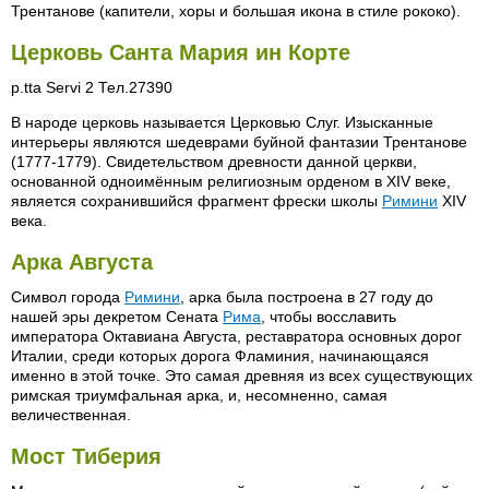
Трентанове (капители, хоры и большая икона в стиле рококо).
Церковь Санта Мария ин Корте
р.ttа Servi 2 Тел.27390
В народе церковь называется Церковью Слуг. Изысканные
интерьеры являются шедеврами буйной фантазии Трентанове
(1777-1779). Свидетельством древности данной церкви,
основанной одноимённым религиозным орденом в XIV веке,
является сохранившийся фрагмент фрески школы
Римини
XIV
века.
Арка Августа
Символ города
Римини
, арка была построена в 27 году до
нашей эры декретом Сената
Рима
, чтобы восславить
императора Октавиана Августа, реставратора основных дорог
Италии, среди которых дорога Фламиния, начинающаяся
именно в этой точке. Это самая древняя из всех существующих
римская триумфальная арка, и, несомненно, самая
величественная.
Мост Тиберия