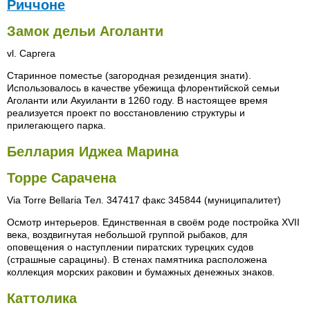
Риччоне
Замок дельи Аголанти
vl. Саргега
Старинное поместье (загородная резиденция знати).
Использовалось в качестве убежища флорентийской семьи
Аголанти или Акуиланти в 1260 году. В настоящее время
реализуется проект по восстановлению структуры и
прилегающего парка.
Беллария Иджеа Марина
Торре Сарачена
Via Torre Bellaria Тел. 347417 факс 345844 (муниципалитет)
Осмотр интерьеров. Единственная в своём роде постройка XVII
века, воздвигнутая небольшой группой рыбаков, для
оповещения о наступлении пиратских турецких судов
(страшные сарацины). В стенах памятника расположена
коллекция морских раковин и бумажных денежных знаков.
Каттолика