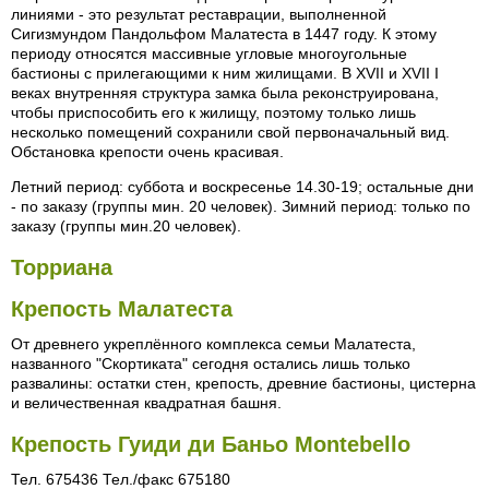
линиями - это результат реставрации, выполненной
Сигизмундом Пандольфом Малатеста в 1447 году. К этому
периоду относятся массивные угловые многоугольные
бастионы с прилегающими к ним жилищами. В XVII и XVII I
веках внутренняя структура замка была реконструирована,
чтобы приспособить его к жилищу, поэтому только лишь
несколько помещений сохранили свой первоначальный вид.
Обстановка крепости очень красивая.
Летний период: суббота и воскресенье 14.30-19; остальные дни
- по заказу (группы мин. 20 человек). Зимний период: только по
заказу (группы мин.20 человек).
Торриана
Крепость Малатеста
От древнего укреплённого комплекса семьи Малатеста,
названного "Скортиката" сегодня остались лишь только
развалины: остатки стен, крепость, древние бастионы, цистерна
и величественная квадратная башня.
Крепость Гуиди ди Баньо Montebello
Тел. 675436 Тел./факс 675180