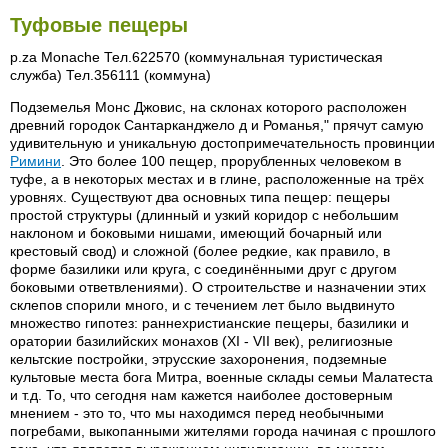
Туфовые пещеры
p.za Monache Тел.622570 (коммунальная туристическая
служба) Тел.356111 (коммуна)
Подземелья Монс Джовис, на склонах которого расположен
древний городок Сантарканджело д и Романья," прячут самую
удивительную и уникальную достопримечательность провинции
Римини
. Это более 100 пещер, прорубленных человеком в
туфе, а в некоторых местах и в глине, расположенные на трёх
уровнях. Существуют два основных типа пещер: пещеры
простой структуры (длинный и узкий коридор с небольшим
наклоном и боковыми нишами, имеющий бочарный или
крестовый свод) и сложной (более редкие, как правило, в
форме базилики или круга, с соединёнными друг с другом
боковыми ответвлениями). О строительстве и назначении этих
склепов спорили много, и с течением лет было выдвинуто
множество гипотез: раннехристианские пещеры, базилики и
оратории базилийских монахов (XI - VII век), религиозные
кельтские постройки, этрусские захоронения, подземные
культовые места бога Митра, военные склады семьи Малатеста
и т.д. То, что сегодня нам кажется наиболее достоверным
мнением - это то, что мы находимся перед необычными
погребами, выкопанными жителями города начиная с прошлого