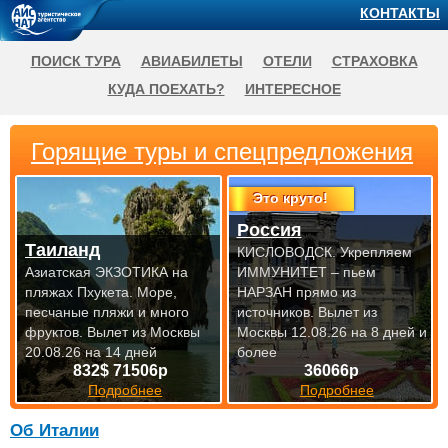
КОНТАКТЫ
ПОИСК ТУРА
АВИАБИЛЕТЫ
ОТЕЛИ
СТРАХОВКА
КУДА ПОЕХАТЬ?
ИНТЕРЕСНОЕ
Горящие туры и спецпредложения
Это круто!
Россия
Таиланд
КИСЛОВОДСК. Укрепляем
Азиатская ЭКЗОТИКА на
ИММУНИТЕТ – пьем
пляжах Пхукета. Море,
НАРЗАН прямо из
песчаные пляжи и много
источников.
Вылет из
фруктов.
Вылет из Москвы
Москвы 12.08.26 на 8 дней и
20.08.26 на 14 дней
более
832$ 71506р
36066р
Подробнее
Подробнее
Об Италии