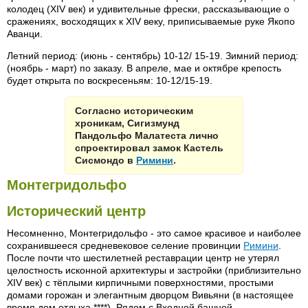
колодец (XIV век) и удивительные фрески, рассказывающие о
сражениях, восходящих к XIV веку, приписываемые руке Якопо
Аванци.
Летний период: (июнь - сентябрь) 10-12/ 15-19. Зимний период:
(ноябрь - март) по заказу. В апреле, мае и октябре крепость
будет открыта по воскресеньям: 10-12/15-19.
Согласно историческим
хроникам, Сигизмунд
Пандольфо Малатеста лично
спроектировал замок Кастель
Сисмондо в
Римини
.
Монтегридольфо
Исторический центр
Несомненно, Монтегридольфо - это самое красивое и наиболее
сохранившееся средневековое селение провинции
Римини
.
После почти что шестилетней реставрации центр не утерял
целостность исконной архитектуры и застройки (приблизительно
XIV век) с тёплыми кирпичными поверхностями, простыми
домами горожан и элегантным дворцом Вивьяни (в настоящее
время дом отдыха ****). Рядом с Входной башней