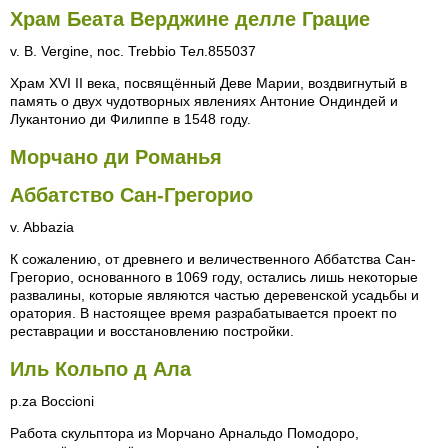
Храм Беата Верджине делле Грацие
v. В. Vergine, noc. Trebbio Тел.855037
Храм XVI II века, посвящённый Деве Марии, воздвигнутый в
память о двух чудотворных явлениях Антоние Ондиндей и
Лукантонио ди Филиппе в 1548 году.
Морчано ди Романья
Аббатство Сан-Грегорио
v. Abbazia
К сожалению, от древнего и величественного Аббатства Сан-
Грегорио, основанного в 1069 году, остались лишь некоторые
развалины, которые являются частью деревенской усадьбы и
оратория. В настоящее время разрабатывается проект по
реставрации и восстановлению постройки.
Иль Кольпо д Ала
p.za Boccioni
Работа скульптора из Морчано Арнальдо Помодоро,