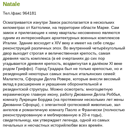
Natale
Тел./факс 964181
Осматривается изнутри Замок располагается в нескольких
километрах от Каттолики, на территории области Марке. Сам
замок и прилегающие к нему кварталы несомненно являются
одним из интереснейших архитектурных военных комплексов
Италии. Здание восходит к XIV веку и имеет на себе следы
реконструкций различных эпох. Во внутренний четырёхугольный
двор выходит строгая и величественная крепость, самая
древняя часть комплекса (в её очертаниях до сих пор
угадывается древняя крепость, воздвигнутая в далёком XI веке
родом Гриффо). Город Градара был не только крепостью, но и
резиденцией некоторых самых знатных итальянских семей:
Малатеста, Сфорцаи Делла Ровере, которые внесли весомый
вклад в расширение и украшение оборонительной и
резидентской структуры. Можно осмотреть: многоцветную
керамическую главную икону, работу Джованни Делла Роббья,
комнату Лукреции Борджа (на протяжении нескольких лет жены
Джованни Сфорца), с элегантной гротесковой живописью, зал
ангелов и романтичную комнату Паоло и Франчески (полностью
реконструированную и меблированную в 20-е годы),
свидетельницу, как утверждает легенда, одной из самых
печальных и несчастных историйлюбви всех времён.