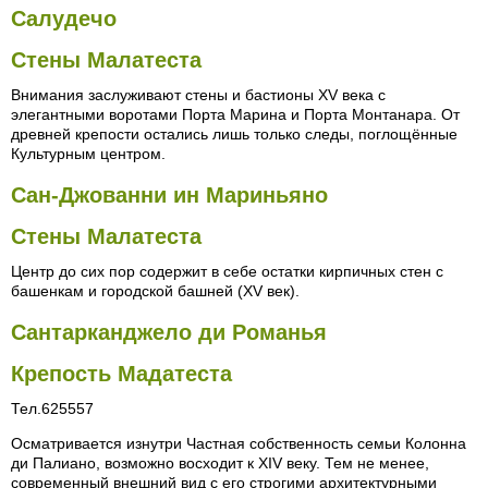
Салудечо
Стены Малатеста
Внимания заслуживают стены и бастионы XV века с
элегантными воротами Порта Марина и Порта Монтанара. От
древней крепости остались лишь только следы, поглощённые
Культурным центром.
Сан-Джованни ин Мариньяно
Стены Малатеста
Центр до сих пор содержит в себе остатки кирпичных стен с
башенкам и городской башней (XV век).
Сантарканджело ди Романья
Крепость Мадатеста
Тел.625557
Осматривается изнутри Частная собственность семьи Колонна
ди Палиано, возможно восходит к XIV веку. Тем не менее,
современный внешний вид с его строгими архитектурными