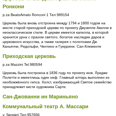
Ронкони
p.za BeatoAmato Ronconi 1 Тел.989154
Церковь была вновь отстроена между 1794 и 1800 годом на
месте старой приходской церкви по проекту Джузеппе Акилли в
неоклассическом стиле. В церкви имеется капелла, в которой
хранится урна с прахом святого, богатое наследие даров и
церковного искусства, а также галерея с полотнами Дж.
Каньяччи, Ридольфи, Чентино и Гуеррини. Сан-Клементе
Приходская церковь
p.za Mazzini Tel.980594
Церковь была построена в 1836 году по проекту инж. Луиджи
Полетти и имеетлишь один неф. Главный алтарь выполнен из
необожжённого гипса. Холст, изображающий Святое семейство
принадлежит кисти художника Сарти.
Сан-Джованни ин Мариньяно
Коммунальный театр А. Массари
v. Serpieri Тел.957656