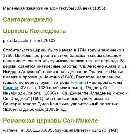
Маленькая жемчужина архитектуры XIX века (1855).
Сантарканджело
Церковь Колледжата
р.za Balacchi 7 Тел.626109
Строительство церкви было начато в 1744 году и закончено в
1758. Церковь построена в стиле барокко и своим фасадом
напоминает знаменитые римские церкви того же периода. В
церкви хранятся интересные работы: "Св. Антонио Абате и Св.
Исидоро Агрикола", написанная Джованни Франческо Нальи,
имевшим прозвище Чентино (1649), Распятие, написанное
гуашью по дереву, руки Пьетрода
Римини
(мастером школы
Римини
XIV века, 1330 приблизительно), "Радость Св.
Иньяциоди Лойола" (1650) и "Св. Джузеппе, Младенец Иисус и
Св. Элиджио" (1601), обе написанные художником из
Сантарканджело Гуидо Каньяччи, удивительный полиптих
Якобелло ди Бономо(1385)и т.д.
Романская церковь Сан-Микеле
v. Pieve Tel.356111/356356(муниципалитет) - 624270 (ИАТ)