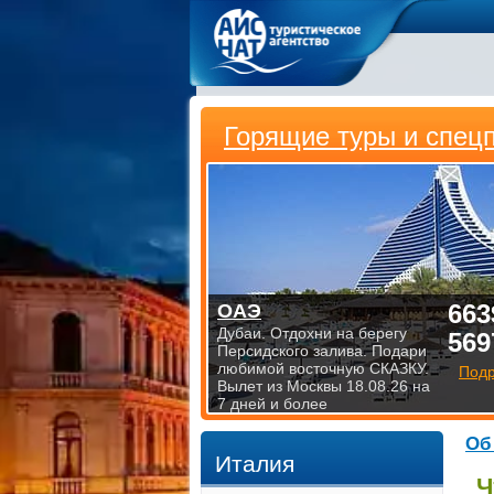
Горящие туры и спец
663
ОАЭ
Дубаи. Отдохни на берегу
569
Персидского залива. Подари
любимой восточную СКАЗКУ.
Под
Вылет из Москвы 18.08.26 на
7 дней и более
Об
Италия
Ч