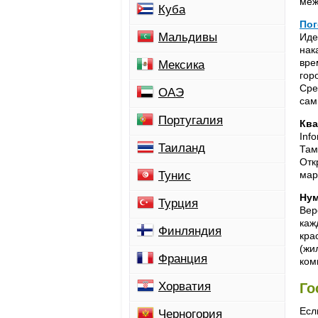
меж
Куба
Пог
Мальдивы
Иде
нак
вр
Мексика
гор
Сре
ОАЭ
сам
Португалия
Кв
Inf
Таиланд
Там
Отк
Тунис
мар
Нум
Турция
Вер
каж
Финляндия
кра
(жи
Франция
ком
Хорватия
Го
Есл
Черногория