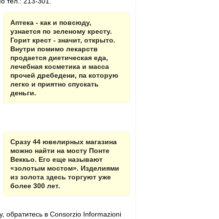
о тел.: 213-301.
Аптека - как и повсюду,
узнается по зеленому кресту.
Горит крест - значит, открыто.
Внутри по­мимо лекарств
продается диетиче­ская еда,
лечебная косметика и мас­са
прочей дребедени, па которую
легко и приятно спускать
деньги.
Сразу 44 ювелирных магазина
можно найти на мосту Понте
Веккьо. Его еще называют
«золотым мостом». Изделиями
из золота здесь торгуют уже
более 300 лет.
, обратитесь в Consorzio Informazioni