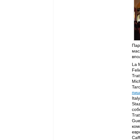
Пар
мас
впол
La 
Feli
Trat
Mich
Taro
пиц
Ital
Sta
соб
Trat
Gue
ком
евр
Caff