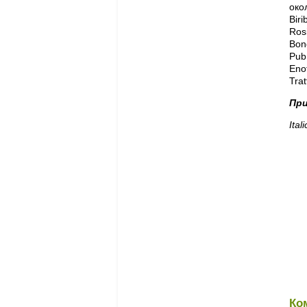
око
Bir
Ros
Bond
Pub
Enot
Trat
При
Ita
Ко