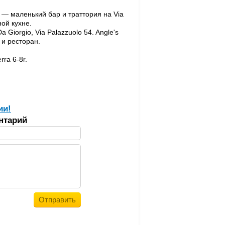
's — маленький бар и траттория на Via
ной кухне.
a Giorgio, Via Palazzuolo 54. Angle's
р и ресторан.
rra 6-8r.
ии!
нтарий