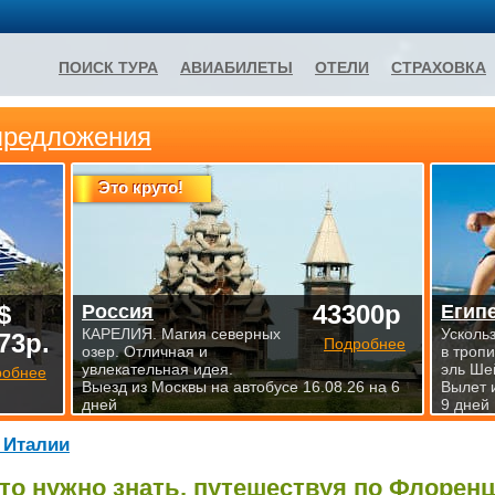
ПОИСК ТУРА
АВИАБИЛЕТЫ
ОТЕЛИ
СТРАХОВКА
предложения
Это круто!
$
43300р
Россия
Егип
КАРЕЛИЯ. Магия северных
Усколь
73р.
Подробнее
озер. Отличная и
в троп
увлекательная идея.
эль Ше
робнее
Выезд из Москвы на автобусе 16.08.26 на 6
Вылет 
дней
9 дней
 Италии
то нужно знать, путешествуя по Флорен