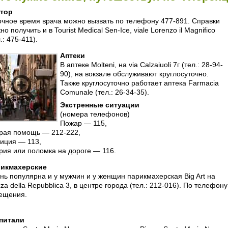
тор
очное время врача можно вызвать по телефону 477-891. Справки
о получить и в Tourist Medical Sen-Ice, viale Lorenzo il Magnifico
.: 475-411).
Аптеки
В аптеке Molteni, на via Calzaiuoli 7г (тел.: 28-94-
90), на вокзале обслуживают круглосуточно.
Также круглосуточно работает аптека Farmacia
Comunale (тел.: 26-34-35).
Экстренные ситуации
(номера телефонов)
Пожар — 115,
рая помощь — 212-222,
иция — 113,
рия или поломка на дороге — 116.
икмахерские
нь популярна и у мужчин и у женщин парикмахерская Big Art на
zza della Repubblica 3, в центре города (тел.: 212-016). По телефо
ещения.
питали