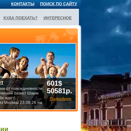
КОНТАКТЫ
ПОИСК ПО САЙТУ
КУДА ПОЕХАТЬ?
ИНТЕРЕСНОЕ
601$
ет
зни от повседневности
50581р.
ический оазис! Шарм
йх ждёт!
Подробнее
из Москвы 23.08.26 на
ции