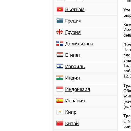
Гос
Вьетнам
Уте
Бюр
Греция
Кам
Име
Грузия
del
Доминикана
Поч
Цен
Египет
пло
вид
Тел
Израиль
раб
12.
Индия
Туа
Индонезия
Общ
кон
Испания
(же
(да
Кипр
Тра
О м
Китай
рей