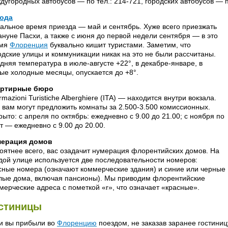
дугородных автобусов — по тел.: 214-721, городских автобусов — п
ода
альное время приезда — май и сентябрь. Хуже всего приезжать
ануне Пасхи, а также с июня до первой недели сентября — в это
емя
Флоренция
буквально кишит туристами. Заметим, что
одские улицы и коммуникации никак на это не были рассчитаны.
дняя температура в июле-августе +22°, в декабре-январе, в
ые холодные месяцы, опускается до +8°.
артирные бюро
ormazioni Turistiche Alberghiere (ITA) — находится внутри вокзала.
 вам могут предложить комнаты за 2.500-3.500 комиссионных.
рыто: с апреля по октябрь: ежедневно с 9.00 до 21.00; с ноября по
т — ежедневно с 9.00 до 20.00.
ерация домов
оятнее всего, вас озадачит нумерация флорентийских домов. На
дой улице используется две последовательности номеров:
сные номера (означают коммерческие здания) и синие или черные
лые дома, включая пансионы). Мы приводим флорентийские
мерческие адреса с пометкой «r», что означает «красные».
стиницы
и вы прибыли во
Флоренцию
поездом, не заказав заранее гостиницу