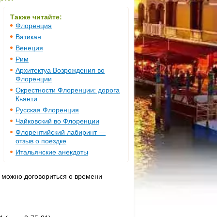
Также читайте:
Флоренция
Ватикан
Венеция
Рим
Архитектуа Возрождения во
Флоренции
Окрестности Флоренции: дорога
Кьянти
Русская Флоренция
Чайковский во Флоренции
Флорентийский лабиринт —
отзыв о поездке
Итальянские анекдоты
ну можно договориться о времени