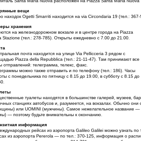
питаль Santa Maria Nuova расположен на Piazza Santa Maria Nuova 1 
рянные вещи
о находок Ogetti Smarriti находится на via Circondaria 19 (тел.: 36
еры хранения
ются на железнодорожном вокзале и в центре города на Piazza
la Stazione (тел.: 278-785). Открыты ежедневно с 7.00 до 21.00.
та
тральная почта находится на улице Via Pellicceria 3 рядом с
щадью Piazza della Repubblica (тел.: 21-11-47). Там принимают все
ы отправлений: телеграмма, телекс, факс.
еграммы можно также отправить и по телефону (тел.: 186). Часы
оты с понедельника по пятницу с 8.15 до 19.00, в субботу с 8.15 до
30.
леты
ественные туалеты находятся в большинстве галерей, музеев, баро
ечных станциях автобусов и, разумеется, на вокзалах. Обычно он
нщины) или UOMINI (мужчины). Самое нежелательное название —
мы) — поэтому будьте внимательны к окончанию.
нзитная информация
еждународных рейсах из аэропорта Galileo Galilei можно узнать по т
сах из аэропорта Pererola — по тел.: 370-125, информация о распи