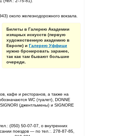
(тел.: 2-75-81).
7-943) около железнодорожного вокзала.
Билеты в Галерею Академии
изящных искусств (первую
художественную академию в
Европе) и
Галерею Уффици
нужно бронировать заранее,
так как там бывают большие
очереди.
в, кафе и ресторанов, а также на
и обозначаются WC (туалет), DONNE
 SIGNORI (джентльмены) и SIGNORE
ел.: (050) 50-07-07, о внутренних
сании поездов — по тел.:. 278-87-85,