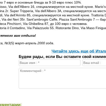
ло 7 евро и основные блюда за 9-10 евро плюс 10%.
ibisso, Via dell'Albero 16, специализируется на местной кухне. Mario
ina 2r. Super Tripperia, Via dell'Albero ЗА, специализируется на мест
i, Via dell'Arirnto 85, специализируется на местной кухне. Trattoria D
, Via dei Neri 35r. Sant'ambrogio Caffe, Piazza Sant'Ambrogio 7 — ба
eca Pinchiorri, Via Ghibellina 87, до 100 евро с человека.
toria il Contadino, Via Palazzuolo 55. Ristorante Dino, Via Maso Finigue
ятного вам отдыха!
lica, №3(5) март-апрель 2000 года.
Читайте здесь еще об Итал
Будем рады, если Вы оставите свой комме
мментарии: