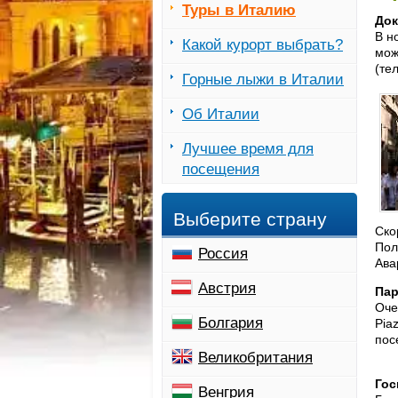
Туры в Италию
Док
В н
Какой курорт выбрать?
можн
(тел
Горные лыжи в Италии
Об Италии
Лучшее время для
посещения
Выберите страну
Ско
Пол
Россия
Ава
Австрия
Пар
Оче
Болгария
Pia
пос
Великобритания
Гос
Венгрия