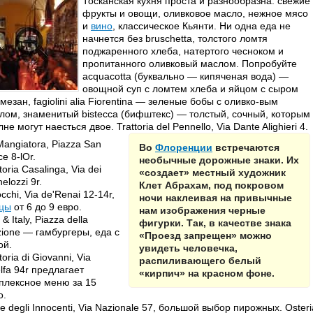
Тосканская кухня проста и разнообразна: свежие
фрукты и овощи, оливковое масло, нежное мясо
и
вино
, классическое Кьянти. Ни одна еда не
начнется без bruschetta, толстого ломтя
поджаренного хлеба, натертого чесноком и
пропитанного оливковый маслом. Попробуйте
acquacotta (буквально — кипяченая вода) —
овощной суп с ломтем хлеба и яйцом с сыром
мезан, fagiolini alia Fiorentina — зеленые бобы с оливко-вым
лом, знаменитый bistecca (бифштекс) — толстый, сочный, которым
не могут наесться двое. Trattoria del Pennello, Via Dante Alighieri 4.
Mangiatora, Piazza San
Во
Флоренции
встречаются
ce 8-lOr.
необычные дорожные знаки. Их
toria Casalinga, Via dei
«создает» местный художник
elozzi 9r.
Клет Абрахам, под покровом
cchi, Via de'Renai 12-14r,
ночи наклеивая на привычные
цы
от 6 до 9 евро.
нам изображения черные
y & Italy, Piazza della
фигурки. Так, в качестве знака
zione — гамбургеры, еда с
«Проезд запрещен» можно
ой.
увидеть человечка,
toria di Giovanni, Via
распиливающего белый
lfa 94r предлагает
«кирпич» на красном фоне.
плексное меню за 15
о.
e degli Innocenti, Via Nazionale 57, большой выбор пирожных. Osteria