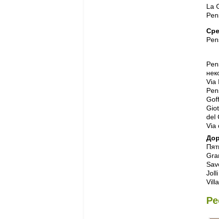
La G
Pen
Сре
Pens
Pen
нек
Via
Pen
Goff
Giot
del
Via 
Дор
Пят
Gran
Savo
Joll
Vill
Ре