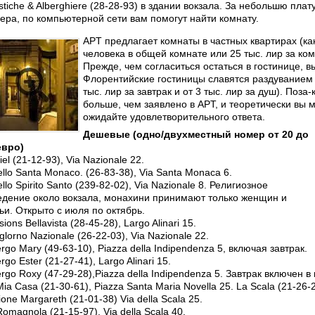
istiche & Alberghiere (28-28-93) в здании вокзала. За небольшю пла
ера, по компьютерной сети вам помогут найти комнату.
APT предлагает комнаты в частных квартирах (как
человека в общей комнате или 25 тыс. лир за ком
Прежде, чем согласиться остаться в гостинице, 
Флорентийские гостиницы славятся раздуванием 
тыс. лир за завтрак и от 3 тыс. лир за душ). Поз
больше, чем заявлено в APT, и теоретически вы 
ожидайте удовлетворительного ответа.
Дешевые (одно/двухместный номер от 20 до
евро)
el (21-12-93), Via Nazionale 22.
ello Santa Monaco. (26-83-38), Via Santa Monaca 6.
llo Spirito Santo (239-82-02), Via Nazionale 8. Религиозное
едение около вокзала, монахини принимают только женщин и
ьи. Открыто с июля по октябрь.
ions Bellavista (28-45-28), Largo Alinari 15.
glorno Nazionale (26-22-03), Via Nazionale 22.
ergo Mary (49-63-10), Piazza della Indipendenza 5, включая завтрак.
rgo Ester (21-27-41), Largo Alinari 15.
ergo Roxy (47-29-28),Piazza della Indipendenza 5. Завтрак включен в 
ia Casa (21-30-61), Piazza Santa Maria Novella 25. La Scala (21-26-29
ione Margareth (21-01-38) Via della Scala 25.
Romagnola (21-15-97), Via della Scala 40.