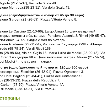
igliola (21-15-97), Via della Scala 40.
sione Montreal(238-23-31), Via della Scala 43.
дние (одно/двухместный номер от 45 до 90 евро)
ione Garden (21 -26-69), Piazza Vittorio Veneto 8.
sione Le Cascine (21-10-66), Largo Alinari 15, двухзвездочный,
оторые комнаты с балконами. Pensione Ausonia & Rimini (49-65-47),
 Nazionale 24. 5% скидка с мая по октябрь.
sione Academia (29-34-51), Via Faenza 7 в дворце XVIII в. Albergo
redo (68-79-24), Via di Ripoli 169.
to (28-98-64), Via del Giglio 13. Maria Luisa de'Medici (28-00-48), Via
 Corso 1 во дворце VII в. Цены включают завтрак. Maxim (21-74-74),
dei Medici 4, не в сезон — скидки.
огие (одно/двухместный номер от 120 до 300 евро)
извездочный Excelsior (26-42-01), Piazza Ognissanti 3.
d Hotel Baglioni (21-84-41), Piazza delFUnitaltaliana 6.
y (28-33-13), Piazza della Republica 7.
i Carlton (27-70), Piazza Vittorio Veneto 4A.
a di Medici (238-13-31), Via il Prato 42.
стораны