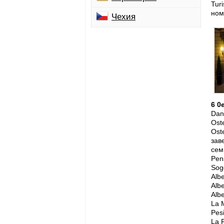
Tur
ном
Чехия
6 0
Dani
Ost
Oste
зав
сем
Pens
Sog
Alb
Albe
Alb
La M
Pes
La 