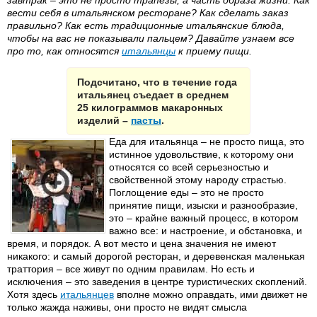
завтрак – это не просто трапезы, а часть образа жизни. Как
вести себя в итальянском ресторане? Как сделать заказ
правильно? Как есть традиционные итальянские блюда,
чтобы на вас не показывали пальцем? Давайте узнаем все
про то, как относятся
итальянцы
к приему пищи.
Подсчитано, что в течение года
итальянец съедает в среднем
25 килограммов макаронных
изделий –
пасты
.
Еда для итальянца – не просто пища, это
истинное удовольствие, к которому они
относятся со всей серьезностью и
свойственной этому народу страстью.
Поглощение еды – это не просто
принятие пищи, изыски и разнообразие,
это – крайне важный процесс, в котором
важно все: и настроение, и обстановка, и
время, и порядок. А вот место и цена значения не имеют
никакого: и самый дорогой ресторан, и деревенская маленькая
траттория – все живут по одним правилам. Но есть и
исключения – это заведения в центре туристических скоплений.
Хотя здесь
итальянцев
вполне можно оправдать, ими движет не
только жажда наживы, они просто не видят смысла