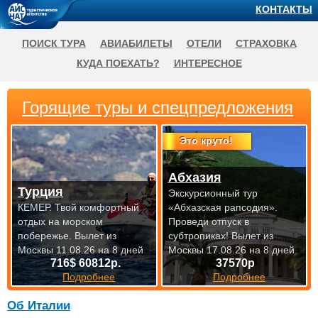
КОНТАКТЫ
ПОИСК ТУРА
АВИАБИЛЕТЫ
ОТЕЛИ
СТРАХОВКА
КУДА ПОЕХАТЬ?
ИНТЕРЕСНОЕ
Горящие туры и спецпредложения
Это круто!
Абхазия
Турция
Экскурсионный тур
КЕМЕР. Твой комфортный
«Абхазская рапсодия».
отдых на морском
Проведи отпуск в
побережье.
Вылет из
субтропиках!
Вылет из
Москвы 11.08.26 на 8 дней
Москвы 17.08.26 на 8 дней
716$ 60812р.
37570р
Подробнее
Подробнее
Об Италии