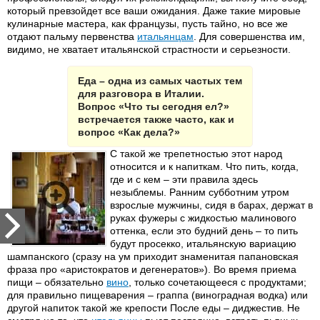
который превзойдет все ваши ожидания. Даже такие мировые
кулинарные мастера, как французы, пусть тайно, но все же
отдают пальму первенства
итальянцам
. Для совершенства им,
видимо, не хватает итальянской страстности и серьезности.
Еда – одна из самых частых тем
для разговора в Италии.
Вопрос «Что ты сегодня ел?»
встречается также часто, как и
вопрос «Как дела?»
С такой же трепетностью этот народ
относится и к напиткам. Что пить, когда,
где и с кем – эти правила здесь
незыблемы. Ранним субботним утром
взрослые мужчины, сидя в барах, держат в
руках фужеры с жидкостью малинового
оттенка, если это будний день – то пить
будут просекко, итальянскую вариацию
шампанского (сразу на ум приходит знаменитая папановская
фраза про «аристократов и дегенератов»). Во время приема
пищи – обязательно
вино
, только сочетающееся с продуктами;
для правильно пищеварения – граппа (виноградная водка) или
другой напиток такой же крепости После еды – диджестив. Не