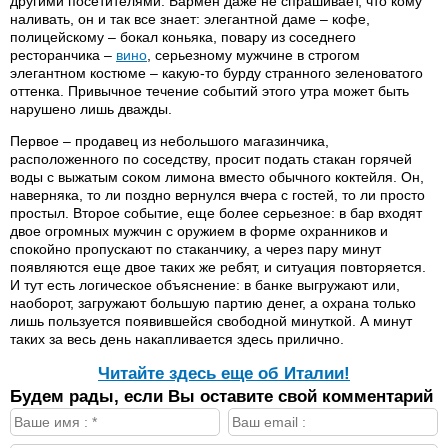
другими посетителями. Бармен даже не спрашивает, что кому
наливать, он и так все знает: элегантной даме – кофе,
полицейскому – бокал коньяка, повару из соседнего
ресторанчика –
вино
, серьезному мужчине в строгом
элегантном костюме – какую-то бурду странного зеленоватого
оттенка. Привычное течение событий этого утра может быть
нарушено лишь дважды.
Первое – продавец из небольшого магазинчика,
расположенного по соседству, просит подать стакан горячей
воды с выжатым соком лимона вместо обычного коктейля. Он,
наверняка, то ли поздно вернулся вчера с гостей, то ли просто
простыл. Второе событие, еще более серьезное: в бар входят
двое огромных мужчин с оружием в форме охранников и
спокойно пропускают по стаканчику, а через пару минут
появляются еще двое таких же ребят, и ситуация повторяется.
И тут есть логическое объяснение: в банке выгружают или,
наоборот, загружают большую партию денег, а охрана только
лишь пользуется появившейся свободной минуткой. А минут
таких за весь день накапливается здесь прилично.
Читайте здесь еще об Италии!
Будем рады, если Вы оставите свой комментарий