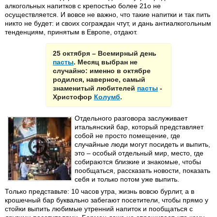
алкогольных напитков с крепостью более 21о не
осуществляется. И вовсе не важно, что такие напитки и так пить
никто не будет: и своих сограждан чтут, и дань антиалкогольным
тенденциям, принятым в Европе, отдают.
25 октября – Всемирный день
пасты
. Месяц выбран не
случайно: именно в октябре
родился, наверное, самый
знаменитый любителей
пасты
-
Христофор
Колумб
.
Отдельного разговора заслуживает
итальянский бар, который представляет
собой не просто помещение, где
случайные люди могут посидеть и выпить,
это – особый отдельный мир, место, где
собираются близкие и знакомые, чтобы
пообщаться, рассказать новости, показать
себя и только потом уже выпить.
Только представьте: 10 часов утра, жизнь вовсю бурлит, а в
крошечный бар буквально забегают посетители, чтобы прямо у
стойки выпить любимые утренний напиток и пообщаться с