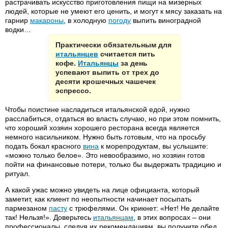
растрачивать искусство приготовления пищи на мизерных
людей, которые не умеют его ценить, и могут к мясу заказать на
гарнир
макароны
, в холодную
погоду
выпить виноградной
водки…
Практически обязательным для
итальянцев
считается пить
кофе.
Итальянцы
за день
успевают выпить от трех до
десяти крошечных чашечек
эспрессо.
Чтобы поистине насладиться итальянской едой, нужно
расслабиться, отдаться во власть случаю, но при этом помнить,
что хороший хозяин хорошего ресторана всегда является
немного насильником. Нужно быть готовым, что на просьбу
подать бокал красного
вина
к морепродуктам, вы услышите:
«можно только белое». Это невообразимо, но хозяин готов
пойти на финансовые потери, только бы выдержать традицию и
ритуал.
А какой ужас можно увидеть на лице официанта, который
заметит, как клиент по неопытности начинает посыпать
пармезаном
пасту
с трюфелями. Он крикнет: «Нет! Не делайте
так! Нельзя!». Доверьтесь
итальянцам
, в этих вопросах – они
профессионалы, следуя их рекомендациям, вы получите обед,