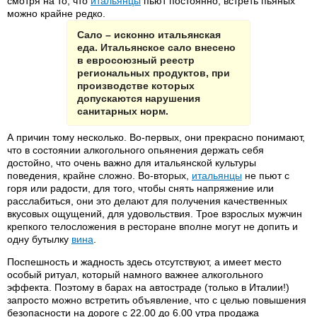
смотря на то, что
итальянцы
пьют постоянно, встреть пьяных
можно крайне редко.
Сало – исконно итальянская
еда. Итальянское сало внесено
в евросоюзный реестр
региональных продуктов, при
производстве которых
допускаются нарушения
санитарных норм.
А причин тому несколько. Во-первых, они прекрасно понимают,
что в состоянии алкогольного опьянения держать себя
достойно, что очень важно для итальянской культуры
поведения, крайне сложно. Во-вторых,
итальянцы
не пьют с
горя или радости, для того, чтобы снять напряжение или
расслабиться, они это делают для получения качественных
вкусовых ощущений, для удовольствия. Трое взрослых мужчин
крепкого телосложения в ресторане вполне могут не допить и
одну бутылку
вина
.
Поспешность и жадность здесь отсутствуют, а имеет место
особый ритуал, который намного важнее алкогольного
эффекта. Поэтому в барах на автостраде (только в Италии!)
запросто можно встретить объявление, что с целью повышения
безопасности на дороге с 22.00 до 6.00 утра продажа