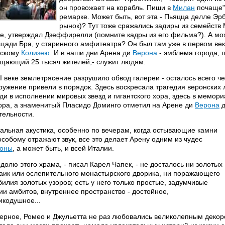
он провожает на корабль. Пиши в
Милан
почаще".
ремарке. Может быть, вот эта - Пьяцца делле Эр
рынок)? Тут тоже сражались задиры из семейств М
е, утверждал Дзеффирелли (помните кадры из его фильма?). А мо
щади Бра, у старинного амфитеатра? Он был там уже в первом ве
скому
Колизею
. И в наши дни Арена ди
Верона
- эмблема города, 
щающий 25 тысяч жителей,- служит людям.
II веке землетрясение разрушило обвод галереи - осталось всего ч
ружение привели в порядок. Здесь воскресала трагедия веронских 
ди в исполнении мировых звезд и гигантского хора, здесь в мемо
ора, а знаменитый Пласидо Доминго отметил на Арене ди
Верона
д
тельности.
альная акустика, особенно по вечерам, когда остывающие камни
особому отражают звук, все это делает Арену одним из чудес
оны
, а может быть, и всей Италии.
 долю этого храма, - писал Карел Чапек, - не досталось ни золотых
аик или ослепительного монастырского дворика, ни поражающего
билия золотых узоров; есть у него только простые, задумчивые
ии амбитов, внутреннее пространство - достойное,
икодушное...
ерное, Ромео и Джульетта не раз любовались великолепным декор