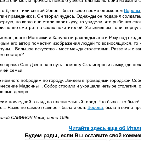
тала они могли прочесть немало увлекательных историй из жизни с
то Дзено - или святой Зенон - был в свое время епископом
Вероны
лии праведников. Он творил чудеса. Однажды он подарил солдатам 
вертую, но когда они стали варить уху, то увидели, что рыбешка спо
ризненно смотрит на своих похитителей. Устыдившись, они. вернул
можно, юные Монтекки и Капулетти разглядывали и Розу над входо
орым его автор поместил изображения людей то возносящихся, то 
туны... Большое искусство - мост между столетиями. Разве мы с в
 же восторг?
ле храма Сан-Дзено наш путь - к мосту Скалигеров и замку, где пе
учей семьи.
 немного побродим по городу. Зайдем в громадный городской Соб
знесение Мадонны" . Собор строили и украшали четыре столетия, 
кошью декора.
сим последний взгляд на пленительный город. Что было - то было! 
о... Разве не самое главное - была и есть
Верона
, была и вечно пр
олай САВИНОВ Вояж, лето 1995
Читайте здесь еще об Итал
Будем рады, если Вы оставите свой комме