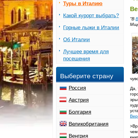
Туры в Италию
Ве
Какой курорт выбрать?
"В
Мще
Горные лыжи в Италии
Об Италии
Лучшее время для
посещения
Выберите страну
чув
Россия
Да,
гор
Австрия
эры
худ
уст
Болгария
Вер
Великобритания
>Вр
чем
Венгрия
кни