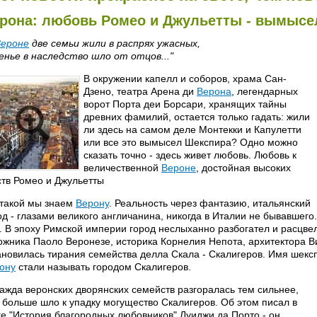
рона: любовь Ромео и Джульетты - вымысе
Вероне
две семьи жили в распрях ужасных,
нье в наследство шло от отцов..."
В окружении капелл и соборов, храма Сан-
Дзено, театра Арена ди
Верона
, легендарных
ворот Порта деи Борсари, хранящих тайны
древних фамилий, остается только гадать: жили
ли здесь на самом деле Монтекки и Капулетти
или все это вымысел Шекспира? Одно можно
сказать точно - здесь живет любовь. Любовь к
величественной
Вероне
, достойная высоких
ств Ромео и Джульетты
 такой мы знаем
Верону
. Реальность через фантазию, итальянский
од - глазами великого англичанина, никогда в Италии не бывавшего
. В эпоху Римской империи город неслыханно разбогател и расцве
ожника Паоло Веронезе, историка Корнелия Непота, архитектора Ви
ановилась тирания семейства делла Скала - Скалигеров. Имя шексп
ону
стали называть городом Скалигеров.
ажда веронских дворянских семейств разгоралась тем сильнее,
 больше шло к упадку могущество Скалигеров. Об этом писал в
ге "История благородных любовников" Луиджи да Порто - он