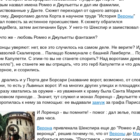
вым назвал имена Ромео и Джульетты и дал им фамилии,
мствованные у Данте. Сюжет переходил от одного автора к
гому, Джироламо делла Корта в научном труде "История
Вероны
"
ал повесть за истинное происшествие. К сюжету обратился
едеВега, затем англичанин Брук. У него-то Шекспир и заимствовал
 что же - любовь Ромео и Джульетты фантазия?
онцы уверяют: нет, все это случилось на самом деле. Не верите? 
авзолей Скалигеров... Палаццо Коммунале с башней Ламберти... По
ом Капулетти. С этим-то вы не станете спорить? Над воротами древ
пелло"), не станете же вы отрицать, что это герб Капулетти и что до
ерное, и ссорились.
 дрались и у Порта деи Борсари (название ворот, возможно, от слов
ни, то есть у Львиных ворот. И на многих других улицах и площадя
сразу хватались за оружие - из уважения к храму была Санта Мари
ковном приходе... Значит, тут служил и монах Лоренцо - Джульетте
оропилась к нему за помощью: ее выдавали
замуж
за графа Париса
И Лоренцо - вы помните! - помог : дал зелье, по
два часа.
Верона
привлекала Шекспира еще до "Ромео и Дж
веронца", решив почему-то, что от
Вероны
до
Ми
добраться вплавь. "Простимся, - говорит один из 