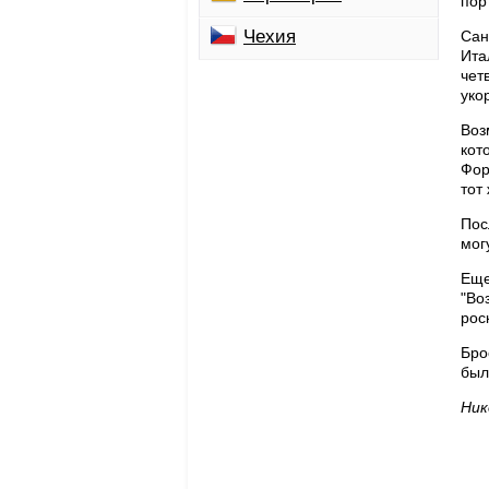
пор
Чехия
Сан
Ита
чет
уко
Воз
кот
Фор
тот
Пос
мог
Еще
"Во
рос
Бро
был
Ник