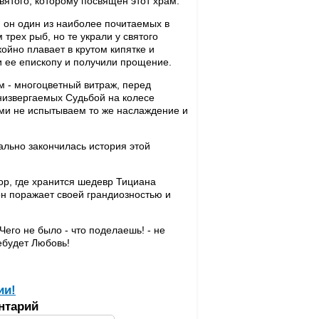
вятого, которому посвящен этот храм.
, он один из наиболее почитаемых в
трех рыб, но те украли у святого
койно плавает в крутом кипятке и
и ее епископу и получили прощение.
м - многоцветный витраж, перед
низвергаемых Судьбой на колесе
ами не испытываем то же наслаждение и
чально закончилась история этой
ор, где хранится шедевр Тициана
он поражает своей грандиозностью и
Чего не было - что поделаешь! - не
ебудет Любовь!
ии!
нтарий