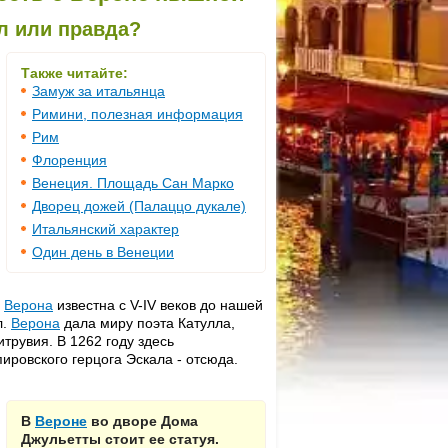
л или правда?
Также читайте:
Замуж за итальянца
Римини, полезная информация
Рим
Флоренция
Венеция. Площадь Сан Марко
Дворец дожей (Палаццо дукале)
Итальянский характер
Один день в Венеции
.
Верона
известна с V-IV веков до нашей
л.
Верона
дала миру поэта Катулла,
трувия. В 1262 году здесь
ировского герцога Эскала - отсюда.
В
Вероне
во дворе Дома
Джульетты стоит ее статуя.