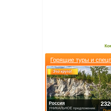
Ко
Горящие туры и спец
Это круто!
232
Россия
УНИКАЛЬНОЕ предложение.
Под