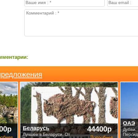
мментарии:
предложения
ОАЭ
00р
44400р
Беларусь
Дубаи.
Лучшее в Беларуси. От
Персид
робнее
Подробнее