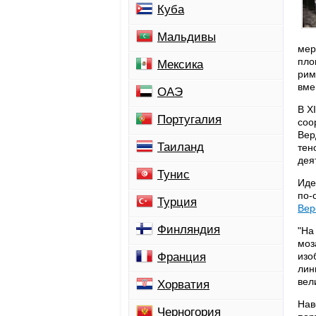
Куба
Мальдивы
мер
пло
Мексика
рим
вме
ОАЭ
В X
Португалия
соо
Вер
Таиланд
тен
дея
Тунис
Иде
по-
Турция
Вер
Финляндия
"На
моз
Франция
изо
лин
вел
Хорватия
Нав
Черногория