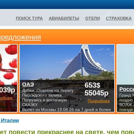
ПОИСК ТУРА
АВИАБИЛЕТЫ
ОТЕЛИ
СТРАХОВКА
предложения
653$
ОАЭ
039р
Росс
Дубаи. Отдохни на берегу
55045р
Персидского залива.
Гранд 
робнее
Погрузись в восточную
поздно
Подробнее
СКАЗКУ.
ВОЯЖ 
Вылет из Москвы 19.08.26 на 7 дней и более
поезде.
 Италии
ет повести прекраснее на свете, чем по