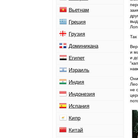
пер
Вьетнам
заи
дру
выд
Греция
Лоп
Грузия
Так
Доминикана
Вер
и м
Египет
и д
"ка
нав
Израиль
Они
Индия
Лео
не 
Индонезия
цер
пот
Испания
Кипр
Китай