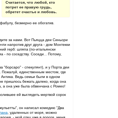
Считается, что любой, кто
потрет ее правую грудь,
обретет счастье и любовь.
 фабулу, безмерно ее обогатив.
Идите за нами. Вот Пьяцца деи Синьори
чти напротив друг друга - дом Монтекки
ний герб: шляпа (по-итальянски
ма - по соседству. Соседи... Потому,
а "борсаро" - спекулянт), и у Порта деи
х. Пожалуй, единственным местом, где
я Антика. Ведь семьи были в одном
 не пришлось бежать далеко, когда она
, а она уже была обвенчана с Ромео!
зволившее ей выглядеть мертвой сорок
ульетты", он написал комедию "Два
лана
, удаленных от моря, можно
героев, - мой отец уже в дороге, меня