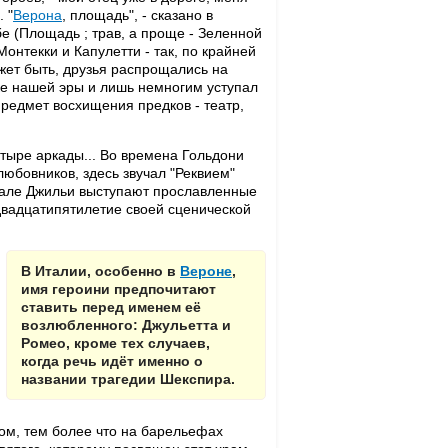
 "
Верона
, площадь", - сказано в
бе (Площадь ; трав, а проще - Зеленной
онтекки и Капулетти - так, по крайней
жет быть, друзья распрощались на
ке нашей эры и лишь немногим уступал
предмет восхищения предков - театр,
етыре аркады... Во времена Гольдони
любовников, здесь звучал "Реквием"
риале Джильи выступают прославленные
вадцатипятилетие своей сценической
В Италии, особенно в
Вероне
,
имя героини предпочитают
ставить перед именем её
возлюбленного: Джульетта и
Ромео, кроме тех случаев,
когда речь идёт именно о
названии трагедии Шекспира.
ом, тем более что на барельефах