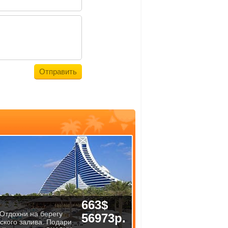
663$
 Отдохни на берегу
56973р.
ского залива. Подари