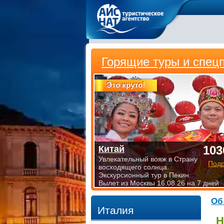
Горящие туры и спец
Это круто!
103
Китай
Увлекательный вояж в Страну
Под
восходящего солнца.
Экскурсионный тур в Пекин.
Вылет из Москвы 16.08.26 на 7 дней
Об
Италия
Н