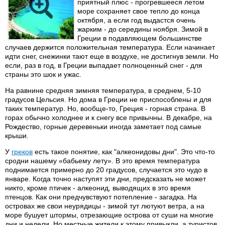
приятный плюс - прогревшееся летом
море сохраняет свое тепло до конца
октября, а если год выдастся очень
жарким - до середины ноября. Зимой в
Греции в подавляющем большинстве
случаев держится положительная температура. Если начинает
идти снег, снежинки тают еще в воздухе, не достигнув земли. Но
если, раз в год, в Греции выпадает полноценный снег - для
страны это шок и ужас.
На равнине средняя зимняя температура, в среднем, 5-10
градусов Цельсия. Но дома в Греции не приспособлены и для
таких температур. Но, вообще-то, Греция - горная страна. В
горах обычно холоднее и к снегу все привычны. В декабре, на
Рождество, горные деревеньки иногда заметает под самые
крыши.
У
греков
есть такое понятие, как "алкеонидовы дни". Это что-то
сродни нашему «бабьему лету». В это время температура
поднимается примерно до 20 градусов, случается это чудо в
январе. Когда точно наступят эти дни, предсказать не может
никто, кроме птичек - алкеонид, выводящих в это время
птенцов. Как они предчувствуют потепление - загадка. На
островах же свои неурядицы - зимой тут лютуют ветра, а на
море бушует штормы, отрезающие острова от суши на многие
дни и недели. Но местные жители к этому привыкли, а туристов