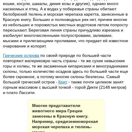
кошки, косули, шакалы, дикие козы и другие), однако много
насекомых и птиц. А в водах у побережья страны обитают
белобрюхий тюлень и морская черепаха каретта, занесенные в
Красную книгу. Больших и полноводных рек нет, причем многие
из небольших и порожистых местных водотоков летом попросту
пересыхают. Береговая линия страны причудливо изрезана и
изобилует многочисленными полуостровами, заливами,
мысами и прилегающими проливами, что придает её известное
очарование и колорит.
Греческие острова
по своей природе по большей части
повторяют материковую часть страны - те же сухие невысокие
горы и холмы, те же засаженные кипарисами и виноградниками
склоны, только количество осадков здесь по большей части еще
более скромное, а потому многие склоны безлесны. Самый
большой греческий остров -
Крит
- также почти целиком занят
горным массивом с высшей точкой - горой Дикти (2148 метров)
и плато Лассити.
Многие представители
животного мира Греции
занесены в Красную книгу.
Например, средиземноморская
морская черепаха и тюлень-