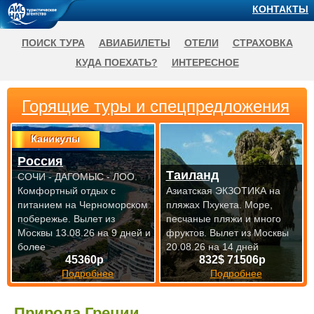
КОНТАКТЫ
ПОИСК ТУРА
АВИАБИЛЕТЫ
ОТЕЛИ
СТРАХОВКА
КУДА ПОЕХАТЬ?
ИНТЕРЕСНОЕ
Горящие туры и спецпредложения
Каникулы
Россия
Таиланд
СОЧИ - ДАГОМЫС - ЛОО.
Комфортный отдых с
Азиатская ЭКЗОТИКА на
питанием на Черноморском
пляжах Пхукета. Море,
побережье.
Вылет из
песчаные пляжи и много
Москвы 13.08.26 на 9 дней и
фруктов.
Вылет из Москвы
более
20.08.26 на 14 дней
45360р
832$ 71506р
Подробнее
Подробнее
Природа Греции