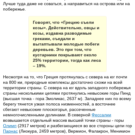
Лучше туда даже не соваться, а направиться на острова или на
побережье.
Говорят, что «Грецию съели
козы». Действительно, овцы и
козы, издавна разводимые
греками, съедали и
вытаптывали молодые побеги
деревьев. Это при том, что
кустарники покрывают около
25% территории, тогда как леса
– 19%.
Несмотря на то, что Греция протянулась с севера на юг почти
на 800 км, природные комплексы достаточно схожи на всей
территории страны. С севера на юг вдоль западного побережья
страны несколькими цепями протянулись невысокие горы Пинд
(высшая точка - гора Змоликас, 2637 м). Западнее них по всему
берегу тянется узкая полоса низменностей, а восточнее
сбегают невысокие плоскогорья, рассеченные
немногочисленными долинами. В северной
Фессалии
возвышается отдельный массив высшей точки страны - горы
Олимп
(2917 метров) и разбегающиеся во все стороны цепи гор
Парнас
(Лиокура, 2459 метров), Вермион, Фалакрон, Меникион