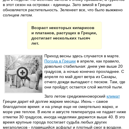
в этот сезон на островах - единицы. Зато зимой в Греции
обновляется растительность. Зеленеет все, что было выжжено
солнцем летом.
Возраст некоторых кипарисов
и платанов, растущих в Греции,
достигает нескольких тысяч
лет.
Приход весны здесь случается в марте.
Погода в Греции
в апреле, как правило,
довольно стабильная: днем уже выше 20
градусов, а ночью конечно прохладнее. С
апреля по май дуют ветра из Сахары,
отчего дожди выпадают с песком. Там, где
они пройдут, остается слой желтой пыли.
Зато летом средиземноморский
климат
Греции дарит ей долгие жаркие месяцы. Июнь – самое
благодатное время: и на улице еще не смертельно жарко, и
море уже теплое. В июле и августе температура не падает ниже
отметки 30 градусов, иногда неделями держится выше 40. В это
время крупные города постигает судьба любых других
мегаполисов - плавящийся асфальт и плотный смог в воздухе.