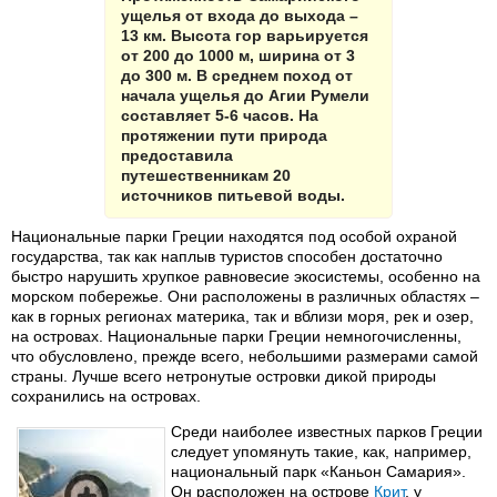
ущелья от входа до выхода –
13 км. Высота гор варьируется
от 200 до 1000 м, ширина от 3
до 300 м. В среднем поход от
начала ущелья до Агии Румели
составляет 5-6 часов. На
протяжении пути природа
предоставила
путешественникам 20
источников питьевой воды.
Национальные парки Греции находятся под особой охраной
государства, так как наплыв туристов способен достаточно
быстро нарушить хрупкое равновесие экосистемы, особенно на
морском побережье. Они расположены в различных областях –
как в горных регионах материка, так и вблизи моря, рек и озер,
на островах. Национальные парки Греции немногочисленны,
что обусловлено, прежде всего, небольшими размерами самой
страны. Лучше всего нетронутые островки дикой природы
сохранились на островах.
Среди наиболее известных парков Греции
следует упомянуть такие, как, например,
национальный парк «Каньон Самария».
Он расположен на острове
Крит
, у