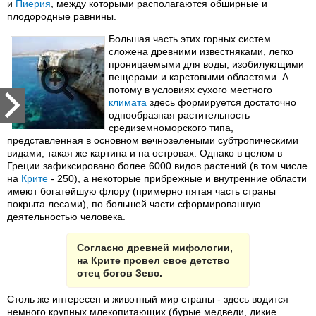
и
Пиерия
, между которыми располагаются обширные и
плодородные равнины.
Большая часть этих горных систем
сложена древними известняками, легко
проницаемыми для воды, изобилующими
пещерами и карстовыми областями. А
потому в условиях сухого местного
климата
здесь формируется достаточно
однообразная растительность
средиземноморского типа,
представленная в основном вечнозелеными субтропическими
видами, такая же картина и на островах. Однако в целом в
Греции зафиксировано более 6000 видов растений (в том числе
на
Крите
- 250), а некоторые прибрежные и внутренние области
имеют богатейшую флору (примерно пятая часть страны
покрыта лесами), по большей части сформированную
деятельностью человека.
Согласно древней мифологии,
на Крите провел свое детство
отец богов Зевс.
Столь же интересен и животный мир страны - здесь водится
немного крупных млекопитающих (бурые медведи, дикие