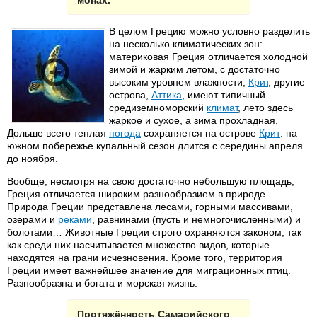
монах.
В целом Грецию можно условно разделить
на несколько климатических зон:
материковая Греция отличается холодной
зимой и жарким летом, с достаточно
высоким уровнем влажности;
Крит
, другие
острова,
Аттика
, имеют типичный
средиземноморский
климат
, лето здесь
жаркое и сухое, а зима прохладная.
Дольше всего теплая
погода
сохраняется на острове
Крит
: на
южном побережье купальный сезон длится с середины апреля
до ноября.
Вообще, несмотря на свою достаточно небольшую площадь,
Греция отличается широким разнообразием в природе.
Природа Греции представлена лесами, горными массивами,
озерами и
реками
, равнинами (пусть и немногочисленными) и
болотами… Животные Греции строго охраняются законом, так
как среди них насчитывается множество видов, которые
находятся на грани исчезновения. Кроме того, территория
Греции имеет важнейшее значение для миграционных птиц.
Разнообразна и богата и морская жизнь.
Протяжённость Самарийского