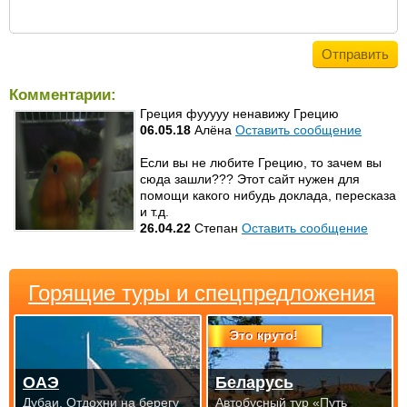
Комментарии:
Греция фууууу ненавижу Грецию
06.05.18
Алёна
Оставить сообщение
Если вы не любите Грецию, то зачем вы
сюда зашли??? Этот сайт нужен для
помощи какого нибудь доклада, пересказа
и т.д.
26.04.22
Степан
Оставить сообщение
Горящие туры и спецпредложения
Это круто!
ОАЭ
Беларусь
Дубаи. Отдохни на берегу
Автобусный тур «Путь