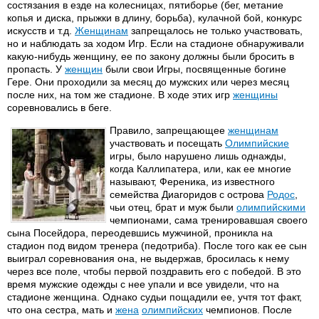
состязания в езде на колесницах, пятиборье (бег, метание
копья и диска, прыжки в длину, борьба), кулачной бой, конкурс
искусств и т.д.
Женщинам
запрещалось не только участвовать,
но и наблюдать за ходом Игр. Если на стадионе обнаруживали
какую-нибудь женщину, ее по закону должны были бросить в
пропасть. У
женщин
были свои Игры, посвященные богине
Гере. Они проходили за месяц до мужских или через месяц
после них, на том же стадионе. В ходе этих игр
женщины
соревновались в беге.
Правило, запрещающее
женщинам
участвовать и посещать
Олимпийские
игры, было нарушено лишь однажды,
когда Каллипатера, или, как ее многие
называют, Ференика, из известного
семейства Диагоридов с острова
Родос
,
чьи отец, брат и муж были
олимпийскими
чемпионами, сама тренировавшая своего
сына Посейдора, переодевшись мужчиной, проникла на
стадион под видом тренера (педотриба). После того как ее сын
выиграл соревнования она, не выдержав, бросилась к нему
через все поле, чтобы первой поздравить его с победой. В это
время мужские одежды с нее упали и все увидели, что на
стадионе женщина. Однако судьи пощадили ее, учтя тот факт,
что она сестра, мать и
жена
олимпийских
чемпионов. После