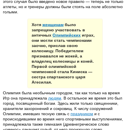
этого случая было введено новое правило — теперь не только
атлеты, но и тренеры должны были стоять на поле абсолютно
голыми.
Хотя
женщинам
было
запрещено участвовать в
античных
Олимпийских
играх,
они могли стать чемпионами
заочно, прислав свою
колесницу. Победителем
признавался не жокей, а
владелец колесницы и коней.
Первой олимпийской
чемпионкой стала Киниска —
сестра спартанского царя
Агесилая.
Олимпия была необычным городом, так как только на время
Игр она принадлежала
людям
. В остальное же время это был
город, посвященный богам. Здесь жили только священники,
хранители захоронений и сокровищ. К числу сооружений
Олимпии, имевших тесную связь с
праздником
и с
происходившими во время него спортивными выступлениями,
принадлежала также гимназия (древнегреческое слово
«гимнос» означает голый, от него произошло слово