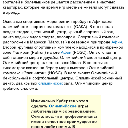
зрителей и болельщиков решается расселением в частных
квартирах, которые на время игр местные жители могут сдавать
в аренду.
Основные спортивные мероприятия пройдут в Афинском
олимпийском спортивном комплексе (ОАКА). В его состав
входят стадион, теннисный центр, крытый спортивный зал,
центр водных видов спорта, велодром. Спортивный комплекс
расположен в Марусси (Maroussi) в северном пригороде
Афин
.
Второй крупный спортивный комплекс находится в прибрежной
зоне Фалирон (Faliron) на юге
Афин
(FOSC). Он включает в
себя стадион мира и дружбы, Олимпийский спортивный центр.
Олимпийский центр пляжного волейбола. В нескольких
километрах южнее на берегу моря выстроен Олимпийский
комплекс «Эллиникон» (HOSC). В него входят Олимпийский
бейсбольный и софтбольный центры, Олимпийский хоккейный
центр, два крытых
олимпийских
зала. Олимпийский центр
гребного слалома.
Изначально Кубертен хотел
сделать
Олимпийские
игры
любительским соревнованием.
Считалось, что профессионалы
имели нечестное преимущество
перед любителями. В