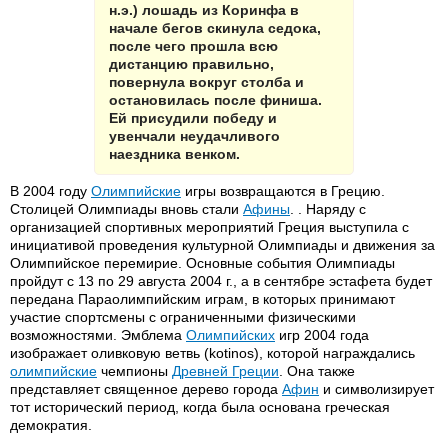
н.э.) лошадь из Коринфа в
начале бегов скинула седока,
после чего прошла всю
дистанцию правильно,
повернула вокруг столба и
остановилась после финиша.
Ей присудили победу и
увенчали неудачливого
наездника венком.
В 2004 году
Олимпийские
игры возвращаются в Грецию.
Столицей Олимпиады вновь стали
Афины
. . Наряду с
организацией спортивных мероприятий Греция выступила с
инициативой проведения культурной Олимпиады и движения за
Олимпийское перемирие. Основные события Олимпиады
пройдут с 13 по 29 августа 2004 г., а в сентябре эстафета будет
передана Параолимпийским играм, в которых принимают
участие спортсмены с ограниченными физическими
возможностями. Эмблема
Олимпийских
игр 2004 года
изображает оливковую ветвь (kotinos), которой награждались
олимпийские
чемпионы
Древней Греции
. Она также
представляет священное дерево города
Афин
и символизирует
тот исторический период, когда была основана греческая
демократия.