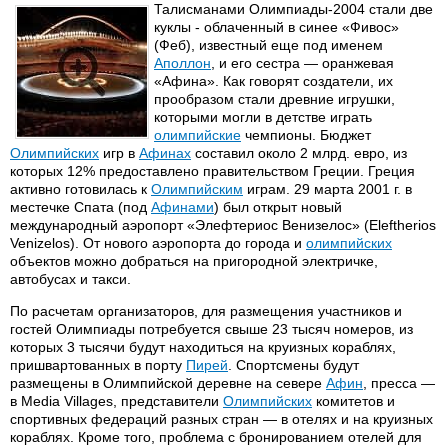
Талисманами Олимпиады-2004 стали две
куклы - облаченный в синее «Фивос»
(Феб), известный еще под именем
Аполлон
, и его сестра — оранжевая
«Афина». Как говорят создатели, их
прообразом стали древние игрушки,
которыми могли в детстве играть
олимпийские
чемпионы. Бюджет
Олимпийских
игр в
Афинах
составил около 2 млрд. евро, из
которых 12% предоставлено правительством Греции. Греция
активно готовилась к
Олимпийским
играм. 29 марта 2001 г. в
местечке Спата (под
Афинами
) был открыт новый
международный аэропорт «Элефтериос Венизелос» (Eleftherios
Venizelos). От нового аэропорта до города и
олимпийских
объектов можно добраться на пригородной электричке,
автобусах и такси.
По расчетам организаторов, для размещения участников и
гостей Олимпиады потребуется свыше 23 тысяч номеров, из
которых 3 тысячи будут находиться на круизных кораблях,
пришвартованных в порту
Пирей
. Спортсмены будут
размещены в Олимпийской деревне на севере
Афин
, пресса —
в Media Villages, представители
Олимпийских
комитетов и
спортивных федераций разных стран — в отелях и на круизных
кораблях. Кроме того, проблема с бронированием отелей для