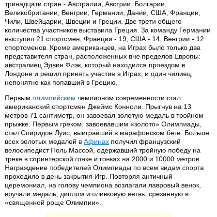
тринадцати стран - Австралии, Австрии, Болгарии,
Великобритании, Венгрии, Германии, Дании, США, Франции,
Чили, Швейцарии, Швеции и Греции. Две трети общего
количества участников выставила Греция. За команду Германии
выступил 21 спортсмен, Франции - 19, США - 14, Венгрии - 12
спортсменов. Кроме американцев, на Играх было только два
представителя стран, расположенных вне пределов Европы:
австралиец Эдвин Флэк, который находился проездом в
Лондоне и решил принять участие в Играх, и один чилиец,
непонятно как попавший в Грецию.
Первым
олимпийским
чемпионом современности стал
американский спортсмен Джеймс Конноли. Прыгнув на 13
метров 71 сантиметр, он завоевал золотую медаль в тройном
прыжке. Первым греком, завоевавшим «золото» Олимпиады,
стал Спиридон Луис, выигравший в марафонском беге. Больше
всех золотых медалей в
Афинах
получил французский
велосипедист Поль Массой, одержавший тройную победу на
треке в спринтерской гонке и гонках на 2000 и 10000 метров.
Награждение победителей Олимпиады по всем видам спорта
проходило в день закрытия Игр. Повторяя античный
церемониал, на голову чемпиона возлагали лавровый венок,
вручали медаль, диплом и оливковую ветвь, срезанную в
«священной роще Олимпии».