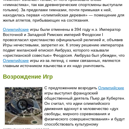
«гимнастика», так как древнегреческие спортсмены выступали
голыми). За пределами гимназии, почти примыкая к ней,
находилась первая «олимпийская деревня» — помещение для
жилья атлетов, прибывающих на состязания.
Олимпийские
игры были отменены в 394 году н.э. Император
Восточной и Западной Римских империй Феодосии I
провозгласил христианство официальной религией и, объявив
Игры нечестивыми, запретил их. К этому решению императора
подвиг миланский епископ Амбруаз, которого называли
«христианской совестью» Феодосия. Амбруаз был убежден, что
Олимпийские
игры из-за легенд, с ними связанных, являются
главным источником язычества и их надо уничтожить.
Возрождение Игр
С предложением возродить
Олимпийские
игры выступил французский
общественный деятель Пьер де Кубертен.
Он считал, что идеи олимпийского
движения вдохнут в человечество «дух
свободы, мирного соревнования и
физического совершенствования» и будут
способствовать культурному