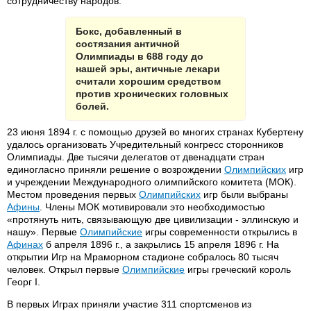
сотрудничеству народов.
Бокс, добавленный в
состязания античной
Олимпиады в 688 году до
нашей эры, античные лекари
считали хорошим средством
против хронических головных
болей.
23 июня 1894 г. с помощью друзей во многих странах Кубертену
удалось организовать Учредительный конгресс сторонников
Олимпиады. Две тысячи делегатов от двенадцати стран
единогласно приняли решение о возрождении
Олимпийских
игр
и учреждении Международного олимпийского комитета (МОК).
Местом проведения первых
Олимпийских
игр были выбраны
Афины
. Члены МОК мотивировали это необходимостью
«протянуть нить, связывающую две цивилизации - эллинскую и
нашу». Первые
Олимпийские
игры современности открылись в
Афинах
б апреля 1896 г., а закрылись 15 апреля 1896 г. На
открытии Игр на Мраморном стадионе собралось 80 тысяч
человек. Открыл первые
Олимпийские
игры греческий король
Георг I.
В первых Играх приняли участие 311 спортсменов из