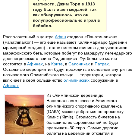
частности, Джим Торп в 1913
году был лишен медалей, так
как обнаружилось, что он
полупрофессионально играл в
бейсбол.
Расположенный в центре
Афин
стадион «Панатинаикон»
(Panathinaikon) — его еще называют Каллимармаро (древний
мраморный стадион) - станет местом финиша для участников
марафонского бега, которые побегут по маршруту легендарного
древнегреческого воина Фидипидиса. Футбольные матчи
состоятся в
Афинах
, на
Крите
, в
Салониках
и
Патрах
.
Остальные мероприятия будут проходить в основном внутри так
называемого Олимпийского кольца — территории, которая
включает в себя большинство
олимпийских
сооружений в
Афинах
.
Из Олимпийской деревни до
Национального шоссе и Афинского
олимпийского спортивного комплекса
(ОАКА) можно добраться по проспекту
Кимис (Kimis). Стоимость билетов на
большинство соревнований не будет
превышать 30 евро. Самые дорогие
билеты на церемонии открытия и