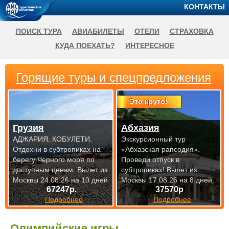
КОНТАКТЫ
ПОИСК ТУРА
АВИАБИЛЕТЫ
ОТЕЛИ
СТРАХОВКА
КУДА ПОЕХАТЬ?
ИНТЕРЕСНОЕ
Горящие туры и спецпредложения
Это круто!
Грузия
Абхазия
АДЖАРИЯ. КОБУЛЕТИ.
Экскурсионный тур
Отдохни в субтропиках на
«Абхазская рапсодия».
берегу Черного моря по
Проведи отпуск в
доступным
ценам. Вылет из
субтропиках!
Вылет из
Москвы 24.08.26 на 10 дней
Москвы 17.08.26 на 8 дней
67247р.
37570р
Подробнее
Подробнее
Олимпийские игры