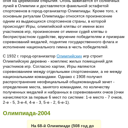
огня на церемонии открытия. Огонь зажигается от солнечных
лучей в Олимпии и доставляется факельной эстафетой
спортсменов в город-организатор Олимпиады. Кроме того, к
основным ритуалам Олимпиады относятся произнесение
одним из выдающихся спортсменов страны, в которой
происходят Игры, олимпийской клятвы от имени всех
участников игр, произнесение от имени судей клятвы о
беспристрастном судействе, вручение победителям и призерам
соревнований медалей, поднятие государственного флага и
исполнение национального гимна в честь победителей.
С 1932 г. город-организатор
Олимпийских
игр строит
Олимпийскую деревню - комплекс жилых помещений для
участников игр. Согласно хартии, Игры являются
соревнованием между отдельными спортсменами, а не между
национальными командами. Однако с 1908 получил
распространение неофициальный общекомандный зачет -
определение места, занятого командами, по количеству
полученных медалей и набранных в соревнованиях очков (очки
начисляются за первые 6 мест по системе: 1-е место - 7 очков,
2-е - 5, 3-е-4, 4-е - 3, 5-е - 2, 6-е-1).
Олимпиада-2004
На 68-й Олимпиаде (508 год до