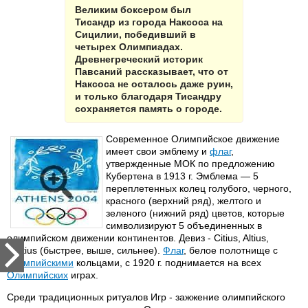
Великим боксером был
Тисандр из города Наксоса на
Сицилии, победивший в
четырех Олимпиадах.
Древнегреческий историк
Павсаний рассказывает, что от
Наксоса не осталось даже руин,
и только благодаря Тисандру
сохраняется память о городе.
Современное Олимпийское движение
имеет свои эмблему и
флаг
,
утвержденные МОК по предложению
Кубертена в 1913 г. Эмблема — 5
переплетенных колец голубого, черного,
красного (верхний ряд), желтого и
зеленого (нижний ряд) цветов, которые
символизируют 5 объединенных в
олимпийском движении континентов. Девиз - Citius, Altius,
Fortius (быстрее, выше, сильнее).
Флаг
, белое полотнище с
олимпийскими
кольцами, с 1920 г. поднимается на всех
Олимпийских
играх.
Среди традиционных ритуалов Игр - зажжение олимпийского