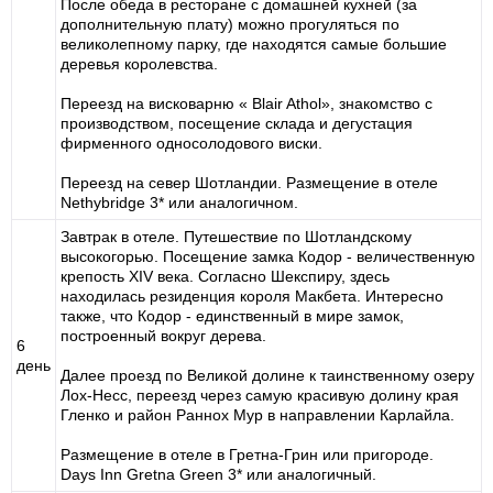
После обеда в ресторане с домашней кухней (за
дополнительную плату) можно прогуляться по
великолепному парку, где находятся самые большие
деревья королевства.
Переезд на висковарню « Blair Athol», знакомство с
производством, посещение склада и дегустация
фирменного односолодового виски.
Переезд на север Шотландии. Размещение в отеле
Nethybridge 3* или аналогичном.
Завтрак в отеле. Путешествие по Шотландскому
высокогорью. Посещение замка Кодор - величественную
крепость XIV века. Согласно Шекспиру, здесь
находилась резиденция короля Макбета. Интересно
также, что Кодор - единственный в мире замок,
построенный вокруг дерева.
6
день
Далее проезд по Великой долине к таинственному озеру
Лох-Несс, переезд через самую красивую долину края
Гленко и район Раннох Мур в направлении Карлайла.
Размещение в отеле в Гретна-Грин или пригороде.
Days Inn Gretna Green 3* или аналогичный.