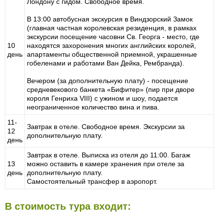
Лондону с гидом. Свободное время.
В 13:00 автобусная экскурсия в Виндзорский Замок
(главная частная королевская резиденция, в рамках
экскурсии посещение часовни Св. Георга - место, где
10
находятся захоронения многих английских королей,
день
апартаменты общественной приемной, украшенные
гобеленами и работами Ван Дейка, Рембранда).
Вечером (за дополнительную плату) - посещение
средневекового банкета «Бифитер» (пир при дворе
короля Генриха VIII) с ужином и шоу, подается
неограниченное количество вина и пива.
11-
Завтрак в отеле. Свободное время. Экскурсии за
12
дополнительную плату.
день
Завтрак в отеле. Выписка из отеля до 11:00. Багаж
13
можно оставить в камере хранения при отеле за
день
дополнительную плату.
Самостоятельный трансфер в аэропорт.
В стоимость тура входит: