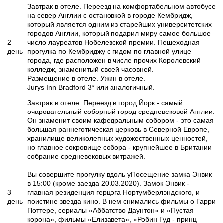
Завтрак в отеле. Переезд на комфортабельном автобусе
на север Англии с остановкой в городе Кембридж,
который является одним из старейших университетских
городов Англии, который подарил миру самое большое
2
число лауреатов Нобелевской премии. Пешеходная
день
прогулка по Кембриджу с гидом по главной улице
города, где расположен в числе прочих Королевский
колледж, знаменитый своей часовней.
Размещение в отеле. Ужин в отеле.
Jurys Inn Bradford 3* или аналогичный.
Завтрак в отеле. Переезд в город Йорк - самый
очаровательный соборный город средневековой Англии.
Он знаменит своим кафедральным собором - это самая
большая раннеготическая церковь в Северной Европе,
хранилище великолепных художественных ценностей,
но главное сокровище собора - крупнейшее в Британии
собрание средневековых витражей.
Вы совершите прогулку вдоль уПосещение замка Энвик
в 15:00 (кроме заезда 20.03.2020). Замок Энвик -
3
главная резиденция герцога Нортумберлэндского, и
день
поистине звезда кино. В нем снимались фильмы о Гарри
Поттере, сериалы «Аббатство Даунтон» и «Пустая
корона», фильмы «Елизавета», «Робин Гуд - принц