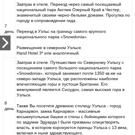
Завтрак в отеле. Переезд через самый посещаемый
национальный парк Англии Озерный Край в Честер,
знаменитый своими черно-белыми домами. Прогулка по
городу в сопровождении гида.
7
день
Переезд в Уэльс на границу самого крупного
национального парка «Snowdonia».
Размещение в северном Уэльсе.
Hand Hotel 3* или аналогичный.
Завтрак в отеле. Путешествие по Северному Уэльсу с
посещением самого большого национального парка
«Snowdonia», который занимает почти 1350 кв.км на
северо-западе Уэльса, где расположены наиболее
впечатляющие горы и пустоши Британии. Его
жемчужиной является Сноудон, самая высокая гора в
Уэльсе.
8
Также Вы посетите древнюю столицу Уэльса - город
день
Карнарвон, замка Карнарвон - массивные
восьмиугольные башни и стены с бойницами которого
по задумке Эдуарда I были призваны олицетворять
власть, в котором коронуются принцы Уэльса с 13 века,
включая и ныне здравствующего.