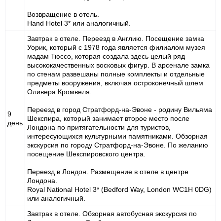
Возвращение в отель.
Hand Hotel 3* или аналогичный.
Завтрак в отеле. Переезд в Англию. Посещение замка
Уорик, который с 1978 года является филиалом музея
мадам Тюссо, которая создала здесь целый ряд
высококачественных восковых фигур. В арсенале замка
по стенам развешаны полные комплекты и отдельные
предметы вооружения, включая остроконечный шлем
Оливера Кромвеля.
Переезд в город Стратфорд-на-Эвоне - родину Вильяма
9
Шекспира, который занимает второе место после
день
Лондона по притягательности для туристов,
интересующихся культурными памятниками. Обзорная
экскурсия по городу Стратфорд-на-Эвоне. По желанию
посещение Шекспировского центра.
Переезд в Лондон. Размещение в отеле в центре
Лондона.
Royal National Hotel 3* (Bedford Way, London WC1H 0DG)
или аналогичный.
Завтрак в отеле. Обзорная автобусная экскурсия по