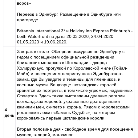
воров»
Переезд в Эдинбург. Размещение в Эдинбурге или
пригороде.
Britannia International 3* и Holiday Inn Express Edinburgh -
Leith Waterfront на даты 20.03.2020, 24.04.2020,
01.05.2020 и 19.06.2020.
Завтрак в отеле. Обзорная экскурсия по Эдинбургу с
гидом с посещением официальной резиденции
британских монархов в Шотландии - дворца
Холирудхаус, прогулкой по Королевской миле (Ройал-
Майл) и посещением неприступного Эдинбургского
замка, где Вы увидите и темницы для пленников, и
военные музеи. Во дворце шотландских королей
хранятся их портреты, в том числе угрюмых, надменных
Стюартов. Здесь также выставлены древние регалии
шотландских королей: украшенные драгоценными
камнями меч, скипетр и корона. Рядом с королевскими
4
регалиями лежит «Камень Судьбы», на котором
день
короновались первые шотландские короли.
Вторая половина дня - свободное время для посещения
музеев, галерей, магазинов.