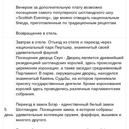
Вечером за дополнительную плату возможно
посещение самого популярного шотландского шоу
«Scottish Evening», где можно отведать национальные
блюда, приготовленные по традиционным рецептам.
Возвращение в отель.
Завтрак в отеле. Отъезд из отеля и переезд через
национальный парк Пертшир, знаменитый своей
удивительной фауной.
Посещение дворца Скун - Дворец является древнейшей
резиденцией шотландских королей, здесь происходили
церемонии коронации, а также заседал средневековый
Парламент. В парке, окружающем дворец, находился
знаменитый Камень Судьбы, на котором принимали
присягу государственные деятели. Кроме коронования
королей здесь проводились различные парламентские
собрания.
Переезд в замок Блэр - единственный белый замок
5
Шотландии. Посещение замка, в котором собраны
день
удивительные коллекции оружия, фарфора, вышивок и
многого другого.