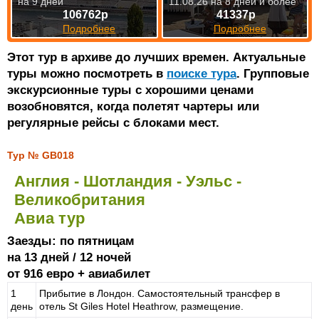
на 9 дней
11.08.26 на 8 дней и более
106762р
41337р
Подробнее
Подробнее
Этот тур в архиве до лучших времен. Актуальные
туры можно посмотреть в
поиске тура
. Групповые
экскурсионные туры с хорошими ценами
возобновятся, когда полетят чартеры или
регулярные рейсы с блоками мест.
Тур № GB018
Англия - Шотландия - Уэльс -
Великобритания
Авиа тур
Заезды: по пятницам
на 13 дней / 12 ночей
от 916 евро + авиабилет
1
Прибытие в Лондон. Самостоятельный трансфер в
день
отель St Giles Hotel Heathrow, размещение.