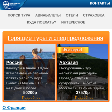
КОНТАКТЫ
ПОИСК ТУРА
АВИАБИЛЕТЫ
ОТЕЛИ
СТРАХОВКА
КУДА ПОЕХАТЬ?
ИНТЕРЕСНОЕ
Горящие туры и спецпредложения
Это круто!
Россия
Абхазия
Каникулы в Анапе. Отдых
Экскурсионный тур
всей семьей на песчаных
«Абхазская рапсодия».
пляжах Черного моря.
Проведи отпуск в
Вылет из Москвы 01.09.26
субтропиках!
Вылет из
на 8 дней и более
Москвы 17.08.26 на 8 дней
50200р
37570р
Подробнее
Подробнее
О Франции