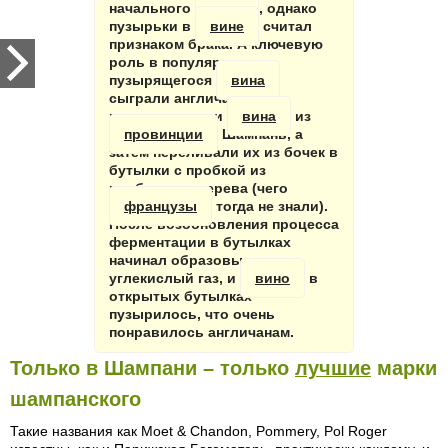
начального
вина
, однако
пузырьки в
вине
считал
признаком брака. А ключевую
роль в популяризации
пузырящегося
вина
сыграли англичане. Они
импортировали
вина
из
провинции
Шампань, а
затем переливали их из бочек в
бутылки с пробкой из
пробкового дерева (чего
французы
тогда не знали).
После возобновления процесса
ферментации в бутылках
начинал образовываться
углекислый газ, и
вино
в
открытых бутылках
пузырилось, что очень
понравилось англичанам.
Только в Шампани – только
лучшие
марки
шампанского
Такие названия как Mоet & Chandon, Pommery, Pol Roger