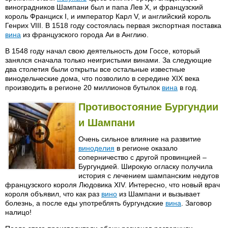
виноградников Шампани был и папа Лев X, и французский
король Франциск I, и император Карл V, и английский король
Генрих VIII. В 1518 году состоялась первая экспортная поставка
вина
из французского города Аи в Англию.
В 1548 году начал свою деятельность дом Госсе, который
занялся сначала только неигристыми винами. За следующие
два столетия были открыты все остальные известные
винодельческие дома, что позволило в середине XIX века
производить в регионе 20 миллионов бутылок
вина
в год.
Противостояние Бургундии
и Шампани
Очень сильное влияние на развитие
виноделия
в регионе оказало
соперничество с другой провинцией –
Бургундией. Широкую огласку получила
история с лечением шампанским недугов
французского короля Людовика XIV. Интересно, что новый врач
короля объявил, что как раз
вино
из Шампани и вызывает
болезнь, а после еды употреблять бургундские
вина
. Заговор
налицо!