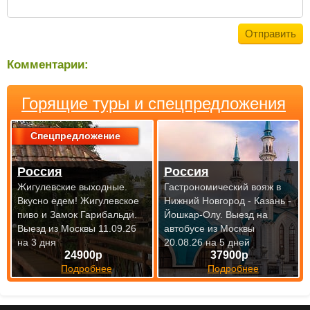
Комментарии:
Горящие туры и спецпредложения
Спецпредложение
Россия
Россия
Жигулевские выходные.
Гастрономический вояж в
Вкусно едем! Жигулевское
Нижний Новгород - Казань -
пиво и Замок Гарибальди.
Йошкар-Олу.
Выезд на
Выезд из Москвы 11.09.26
автобусе из Москвы
на 3 дня
20.08.26 на 5 дней
24900р
37900р
Подробнее
Подробнее