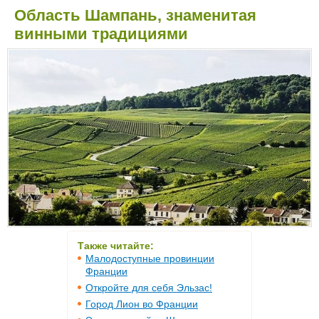
Область Шампань, знаменитая
винными традициями
Также читайте:
Малодоступные провинции
Франции
Откройте для себя Эльзас!
Город Лион во Франции