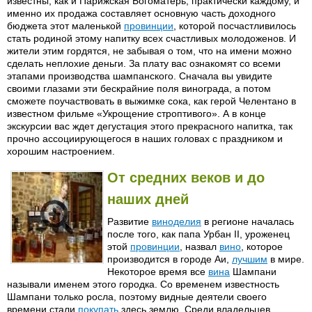
известны, как и Парижская Богоматерь, практически каждому, и
именно их продажа составляет основную часть доходного
бюджета этот маленькой
провинции
, которой посчастливилось
стать родиной этому напитку всех счастливых молодоженов. И
жители этим гордятся, не забывая о том, что на имени можно
сделать неплохие деньги. За плату вас ознакомят со всеми
этапами производства шампанского. Сначала вы увидите
своими глазами эти бескрайние поля винограда, а потом
сможете поучаствовать в выжимке сока, как герой Челентано в
известном фильме «Укрощение строптивого». А в конце
экскурсии вас ждет дегустация этого прекрасного напитка, так
прочно ассоциирующегося в наших головах с праздником и
хорошим настроением.
От средних веков и до
наших дней
Развитие
виноделия
в регионе началась
после того, как папа Урбан II, уроженец
этой
провинции
, назвал
вино
, которое
производится в городе Аи,
лучшим
в мире.
Некоторое время все
вина
Шампани
называли именем этого городка. Со временем известность
Шампани только росла, поэтому видные деятели своего
времени стали
покупать
здесь землю. Среди владельцев