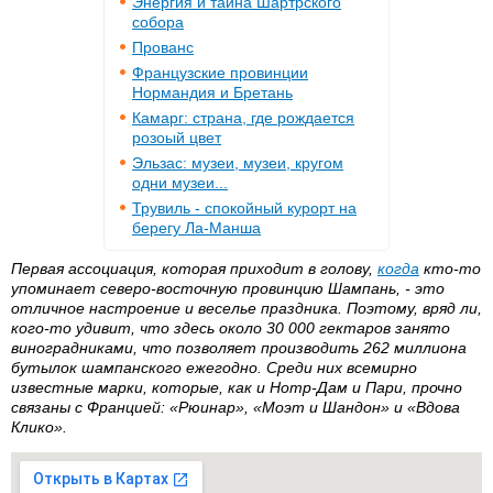
Энергия и тайна Шартрского
собора
Прованс
Французские провинции
Нормандия и Бретань
Камарг: страна, где рождается
розоый цвет
Эльзас: музеи, музеи, кругом
одни музеи...
Трувиль - спокойный курорт на
берегу Ла-Манша
Первая ассоциация, которая приходит в голову,
когда
кто-то
упоминает северо-восточную провинцию Шампань, - это
отличное настроение и веселье праздника. Поэтому, вряд ли,
кого-то удивит, что здесь около 30 000 гектаров занято
виноградниками, что позволяет производить 262 миллиона
бутылок шампанского ежегодно. Среди них всемирно
известные марки, которые, как и Нотр-Дам и Пари, прочно
связаны с Францией: «Рюинар», «Моэт и Шандон» и «Вдова
Клико».