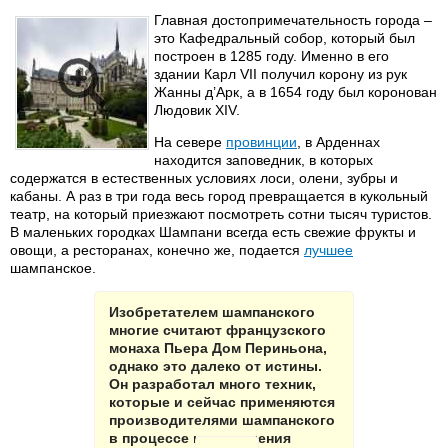
Главная достопримечательность города –
это Кафедральный собор, который был
построен в 1285 году. Именно в его
здании Карл VII получил корону из рук
Жанны д’Арк, а в 1654 году был коронован
Людовик XIV.
На севере
провинции
, в Арденнах
находится заповедник, в которых
содержатся в естественных условиях лоси, олени, зубры и
кабаны. А раз в три года весь город превращается в кукольный
театр, на который приезжают посмотреть сотни тысяч туристов.
В маленьких городках Шампани всегда есть свежие фрукты и
овощи, а ресторанах, конечно же, подается
лучшее
шампанское.
Изобретателем шампанского
многие считают французского
монаха Пьера Дом Периньона,
однако это далеко от истины.
Он разработал много техник,
которые и сейчас применяются
производителями шампанского
в процессе изготовления