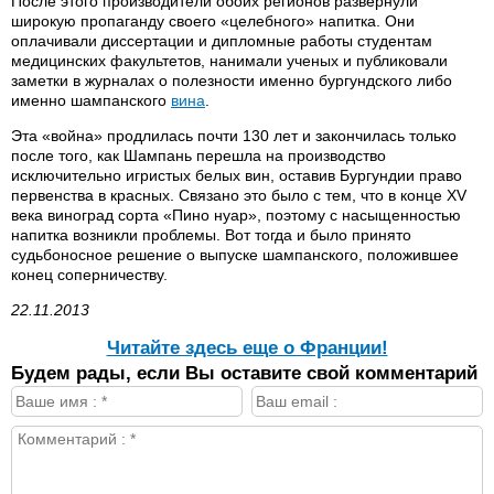
После этого производители обоих регионов развернули
широкую пропаганду своего «целебного» напитка. Они
оплачивали диссертации и дипломные работы студентам
медицинских факультетов, нанимали ученых и публиковали
заметки в журналах о полезности именно бургундского либо
именно шампанского
вина
.
Эта «война» продлилась почти 130 лет и закончилась только
после того, как Шампань перешла на производство
исключительно игристых белых вин, оставив Бургундии право
первенства в красных. Связано это было с тем, что в конце XV
века виноград сорта «Пино нуар», поэтому с насыщенностью
напитка возникли проблемы. Вот тогда и было принято
судьбоносное решение о выпуске шампанского, положившее
конец соперничеству.
22.11.2013
Читайте здесь еще о Франции!
Будем рады, если Вы оставите свой комментарий