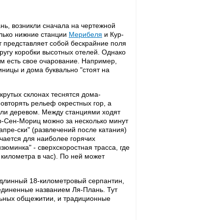
ань, возникли сначала на чертежной
олько нижние станции
Мерибеля
и Кур-
 представляет собой бескрайние поля
ругу коробки высотных отелей. Однако
ем есть свое очарование. Например,
тиницы и дома буквально "стоят на
 крутых склонах теснятся дома-
овторять рельеф окрестных гор, а
али деревом. Между станциями ходят
р-Сен-Мориц можно за несколько минут
"апре-ски" (развлечений после катания)
чается для наиболее горячих
зюминка" - сверхскоростная трасса, где
километра в час). По ней может
я длинный 18-километровый серпантин,
единенные названием Ля-Плань. Тут
льных общежитии, и традиционные