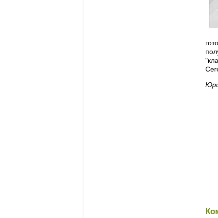
гот
пол
"кл
Сег
Юри
Ко