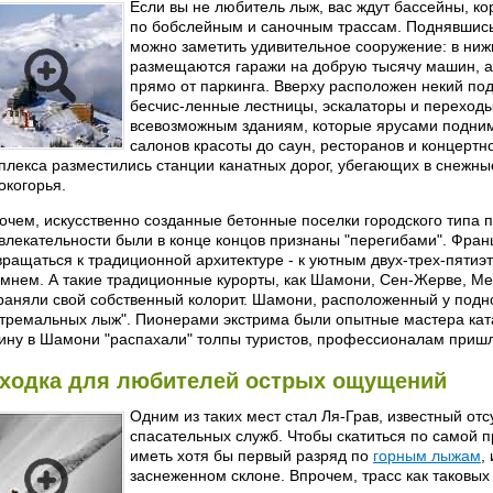
Если вы не любитель лыж, вас ждут бассейны, ко
по бобслейным и саночным трассам. Поднявшись
можно заметить удивительное сооружение: в ниж
размещаются гаражи на добрую тысячу машин, 
прямо от паркинга. Вверху расположен некий по
бесчис-ленные лестницы, эскалаторы и переходы
всевозможным зданиям, которые ярусами поднима
салонов красоты до саун, ресторанов и концертн
плекса разместились станции канатных дорог, убегающих в снежн
окогорья.
очем, искусственно созданные бетонные поселки городского типа п
влекательности были в конце концов признаны "перегибами". Фран
вращаться к традиционной архитектуре - к уютным двух-трех-пят
амнем. А такие традиционные курорты, как Шамони, Сен-Жерве, Ме
раняли свой собственный колорит. Шамони, расположенный у подн
стремальных лыж". Пионерами экстрима были опытные мастера кат
ину в Шамони "распахали" толпы туристов, профессионалам пришл
ходка для любителей острых ощущений
Одним из таких мест стал Ля-Грав, известный от
спасательных служб. Чтобы скатиться по самой 
иметь хотя бы первый разряд по
горным лыжам
,
заснеженном склоне. Впрочем, трасс как таковых