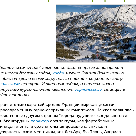
французском стиле" зимнего отдыха впервые заговорили в
це шестидесятых годов,
когда
зимние Олимпийские игры в
нобле открыли всему миру новый подход к строительству
нолыжных
центров. И внешним видом, и стилем жизни
нцузские курорты отличаются от
горнолыжных
станций в
едних странах.
сравнительно короткий срок во Франции выросли десятки
трасовременных горно-спортивных комплексов. На свет появились
войственные другим странам "города будущего" среди снегов и
л. Авангардный
характер
архитектуры, комфортабельные
тиницы-гиганты и сравнительная дешевизна снискали
улярность таким местечкам, как Лез-Арк, Ля-Плань, Авориаз,