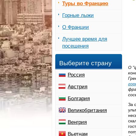
Туры во Францию
Горные лыжи
О Франции
Лучшее время для
посещения
Выберите страну
О "
кон
Россия
Гре
гор
Австрия
фра
сос
Болгария
За 
Великобритания
уль
нес
ска
Венгрия
гос
поп
Вьетнам