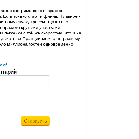
иастов экстрима всех возрастов
. Есть только старт и финиш. Главное -
остному спуску трассы тщательно
ообразимо крутыми участками,
м лыжники с той же скоростью, что и на
 отдыхать во Франции можно по-разному.
оло миллиона гостей одновременно.
ии!
нтарий