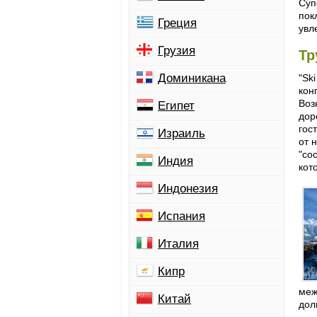
Суп
пок
Греция
увл
Грузия
Тр
Доминикана
"Sk
кон
Воз
Египет
дор
гос
Израиль
от 
"со
Индия
кот
Индонезия
Испания
Италия
Кипр
меж
Китай
дол