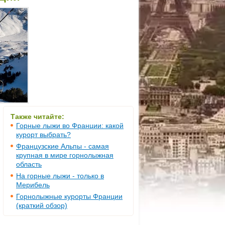
Также читайте:
Горные лыжи во Франции: какой
курорт выбрать?
Французские Альпы - самая
крупная в мире горнолыжная
область
На горные лыжи - только в
Мерибель
Горнолыжные курорты Франции
(краткий обзор)