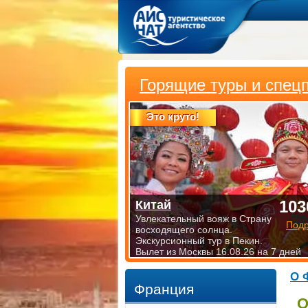
Горящие туры и спец
Это круто!
103
Китай
Увлекательный вояж в Страну
Под
восходящего солнца.
Экскурсионный тур в Пекин.
Вылет из Москвы 16.08.26 на 7 дней
О 
Франция
О