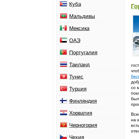
Куба
Го
Мальдивы
Мексика
ОАЭ
Португалия
Таиланд
гос
что
Тунис
бес
доб
со 
Турция
пок
был
Финляндия
про
Хорватия
Все
на 
Черногория
ест
отел
Чехия