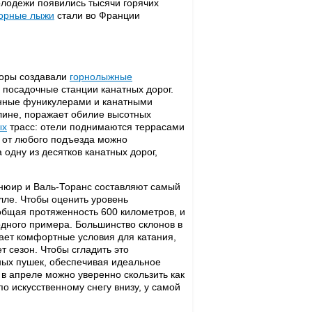
олодежи появились тысячи горячих
орные лыжи
стали во Франции
кторы создавали
горнолыжные
 посадочные станции канатных дорог.
анные фуникулерами и канатными
лине, поражает обилие высотных
ых
трасс: отели поднимаются террасами
и от любого подъезда можно
 одну из десятков канатных дорог,
нюир и Валь-Торанс составляют самый
лле. Чтобы оценить уровень
 общая протяженность 600 километров, и
 одного примера. Большинство склонов в
ает комфортные условия для катания,
т сезон. Чтобы сгладить это
жных пушек, обеспечивая идеальное
в апреле можно уверенно скользить как
по искусственному снегу внизу, у самой