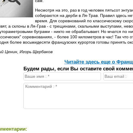
сам.
Несмотря на это, раз в год человек пятьсот энтуз
собираются на дерби в Ля-Трав. Правил здесь нет
время. Для соревнований по классическому скор
овят, а склоны в Ля-Грав - с трещинами, скальными выступами, нев
утораметровыми буграми - никто не обрабатывает. Но мчатся по ни
ассических" соревнованиях, - более 100 километров в час! Так что
одня более восьмидесяти французских курортов готовы принять ок
й Ценин, Игорь Щербаков
Читайте здесь еще о Франц
Будем рады, если Вы оставите свой комме
мментарии: