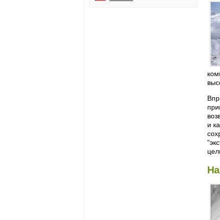
ком
выс
Впр
при
воз
и к
сох
"эк
цел
На