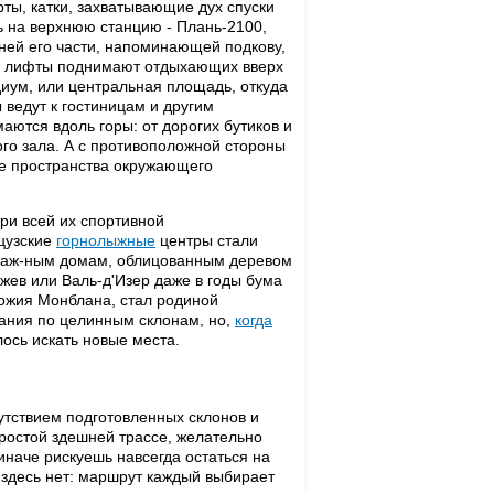
рты, катки, захватывающие дух спуски
 на верхнюю станцию - Плань-2100,
ней его части, напоминающей подкову,
а лифты поднимают отдыхающих вверх
диум, или центральная площадь, откуда
 ведут к гостиницам и другим
ются вдоль горы: от дорогих бутиков и
ого зала. А с противоположной стороны
ые пространства окружающего
ри всей их спортивной
цузские
горнолыжные
центры стали
иэтаж-ным домам, облицованным деревом
жев или Валь-д'Изер даже в годы бума
ожия Монблана, стал родиной
ания по целинным склонам, но,
когда
ось искать новые места.
сутствием подготовленных склонов и
простой здешней трассе, желательно
 иначе рискуешь навсегда остаться на
 здесь нет: маршрут каждый выбирает