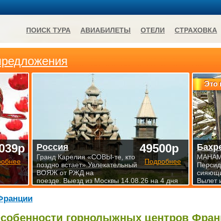
ПОИСК ТУРА
АВИАБИЛЕТЫ
ОТЕЛИ
СТРАХОВКА
предложения
Это 
039р
49500р
Россия
Бахр
Гранд Карелия «СОВЫ-те, кто
МАНАМА
робнее
Подробнее
поздно встает».Увлекательный
Персид
ВОЯЖ от РЖД на
сияющи
поезде. Выезд из Москвы 14.08.26 на 4 дня
Вылет 
Франции
собенности горнолыжных центров Фра