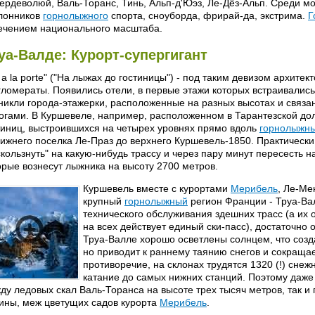
ердеволюй, Валь-Торанс, Тинь, Альп-д'Юэз, Ле-Дёз-Альп. Среди м
лонников
горнолыжного
спорта, сноуборда, фрирай-да, экстрима.
Г
ечением национального масштаба.
уа-Валде: Курорт-супергигант
i a la porte" ("На лыжах до гостиницы") - под таким девизом архите
гломераты. Появились отели, в первые этажи которых встраивались
никли города-этажерки, расположенные на разных высотах и связ
огами. В Куршевеле, например, расположенном в Тарантезской до
тиниц, выстроившихся на четырех уровнях прямо вдоль
горнолыжн
нижнего поселка Ле-Праз до верхнего Куршевель-1850. Практическ
скользнуть" на какую-нибудь трассу и через пару минут пересесть на
орые вознесут лыжника на высоту 2700 метров.
Куршевель вместе с курортами
Мерибель
, Ле-Ме
крупный
горнолыжный
регион Франции - Труа-Ва
технического обслуживания здешних трасс (а их
на всех действует единый ски-пасс), достаточно
Труа-Валле хорошо осветлены солнцем, что созд
но приводит к раннему таянию снегов и сокращае
противоречие, на склонах трудятся 1320 (!) сне
катание до самых нижних станций. Поэтому даже 
ду ледовых скал Валь-Торанса на высоте трех тысяч метров, так и 
ины, меж цветущих садов курорта
Мерибель
.