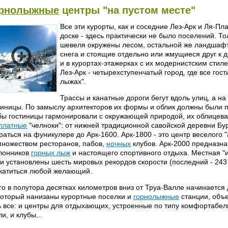
рнолыжные
центры "на пустом месте"
Все эти курорты, как и соседние Лез-Арк и Ля-Пл
доске - здесь практически не было поселений. Т
шевеля окружены лесом, остальной же ландшафт
снега и стоящие отдельно или жмущиеся друг к д
и в курортах-этажерках с их модернистским стил
Лез-Арк - четырехступенчатый город, где все гос
лыжах".
Трассы и канатные дороги бегут вдоль улиц, а на
тиницы. По замыслу архитекторов их формы и облик должны были п
бы гостиницы гармонировали с окружающей природой, их облицев
платные
"челноки": от нижней традиционной савойской деревни Бу
раться на фуникулере до Арк-1600. Арк-1800 - это центр веселого 
множеством ресторанов, пабов,
ночных
клубов. Арк-2000 предназна
лонников
горных лыж
и настоящего спортивного отдыха. Местная "и
и установлены шесть мировых рекордов скорости (последний - 243 
катиться любой желающий.
го в полутора десятках километров вниз от Труа-Валле начинаетс
который нанизаны курортные поселки и
горнолыжные
станции, объ
ь все: и центры для отдыхающих, устроенные по типу комфортабе
и, и клубы...