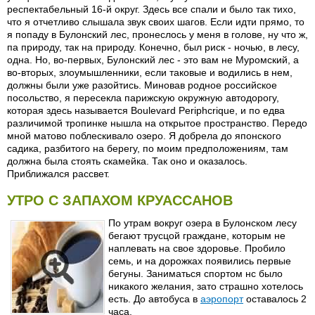
респектабельный 16-й округ. Здесь все спали и было так тихо,
что я отчетливо слышала звук своих шагов. Если идти прямо, то
я попаду в Булонский лес, пронеслось у меня в голове, ну что ж,
па природу, так на природу. Конечно, был риск - ночью, в лесу,
одна. Но, во-первых, Булонский лес - это вам не Муромский, а
во-вторых, злоумышленники, если таковые и водились в нем,
должны были уже разойтись. Миновав родное российское
посольство, я пересекла парижскую окружную автодорогу,
которая здесь называется Boulevard Periphcrique, и по едва
различимой тропинке нышла на открытое пространство. Передо
мной матово поблескивало озеро. Я добрела до японского
садика, разбитого на берегу, по моим предположениям, там
должна была стоять скамейка. Так оно и оказалось.
Приближался рассвет.
УТРО С ЗАПАХОМ КРУАССАНОВ
По утрам вокруг озера в Булонском лесу
бегают трусцой граждане, которым не
наплевать на свое здоровье. Пробило
семь, и на дорожках появились первые
бегуны. Заниматься спортом нс было
никакого желания, зато страшно хотелось
есть. До автобуса в
аэропорт
оставалось 2
часа.