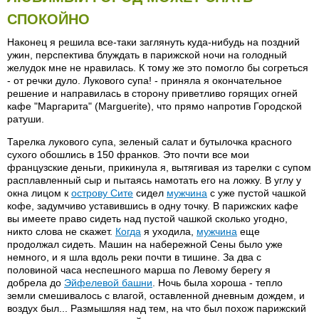
СПОКОЙНО
Наконец я решила все-таки заглянуть куда-нибудь на поздний
ужин, перспектива блуждать в парижской ночи на голодный
желудок мне не нравилась. К тому же это помогло бы согреться
- от речки дуло. Лукового супа! - приняла я окончательное
решение и направилась в сторону приветливо горящих огней
кафе "Маргарита" (Marguerite), что прямо напротив Городской
ратуши.
Тарелка лукового супа, зеленый салат и бутылочка красного
сухого обошлись в 150 франков. Это почти все мои
французские деньги, прикинула я, вытягивая из тарелки с супом
расплавленный сыр и пытаясь намотать его на ложку. В углу у
окна лицом к
острову Сите
сидел
мужчина
с уже пустой чашкой
кофе, задумчиво уставившись в одну точку. В парижских кафе
вы имеете право сидеть над пустой чашкой сколько угодно,
никто слова не скажет.
Когда
я уходила,
мужчина
еще
продолжал сидеть. Машин на набережной Сены было уже
немного, и я шла вдоль реки почти в тишине. За два с
половиной часа неспешного марша по Левому берегу я
добрела до
Эйфелевой башни
. Ночь была хороша - тепло
земли смешивалось с влагой, оставленной дневным дождем, и
воздух был... Размышляя над тем, на что был похож парижский