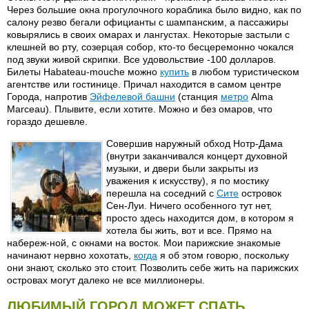
Через большие окна прогулочного кораблика было видно, как по
салону резво бегали официанты с шампанским, а пассажиры
ковырялись в своих омарах и лангустах. Некоторые застыли с
клешней во рту, созерцая собор, кто-то бесцеремонно чокался
под звуки живой скрипки. Все удовольствие -100 долларов.
Билеты Habateau-mouche можно
купить
в любом туристическом
агентстве или гостинице. Причал находится в самом центре
Города, напротив
Эйфелевой башни
(станция
метро
Alma
Marceau). Плывите, если хотите. Можно и без омаров, что
гораздо дешевле.
Совершив наружный обход Нотр-Дaма
(внутри заканчивался концерт духовной
музыки, и двери были закрыты из
уважения к искусству), я по мостику
перешла на соседний с
Сите
островок
Сен-Луи. Ничего особенного тут нет,
просто здесь находится дом, в котором я
хотела бы жить, вот и все. Прямо на
набереж-ной, с окнами на восток. Мои парижские знакомые
начинают нервно хохотать,
когда
я об этом говорю, поскольку
они знают, сколько это стоит. Позволить себе жить на парижских
островах могут далеко не все миллионеры.
ЛЮБИМЫЙ ГОРОД МОЖЕТ СПАТЬ