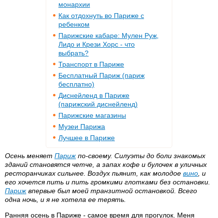
монархии
Как отдохнуть во Париже с
ребенком
Парижские кабаре: Мулен Руж,
Лидо и Крези Хорс - что
выбрать?
Транспорт в Париже
Бесплатный Париж (париж
бесплатно)
Диснейленд в Париже
(парижский диснейленд)
Парижские магазины
Музеи Парижа
Лучшее в Париже
Осень меняет
Париж
по-своему. Силуэты до боли знакомых
зданий становятся четче, а запах кофе и булочек в уличных
ресторанчиках сильнее. Воздух пьянит, как молодое
вино
, и
его хочется пить и пить громкими глотками без остановки.
Париж
впервые был моей транзитной остановкой. Всего
одна ночь, и я не хотела ее терять.
Ранняя осень в Париже - самое время для прогулок. Меня