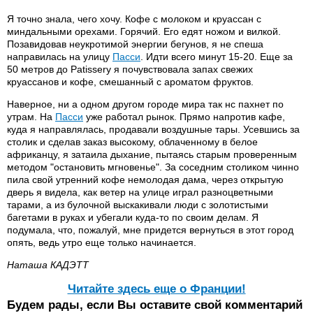
Я точно знала, чего хочу. Кофе с молоком и круассан с
миндальными орехами. Горячий. Его едят ножом и вилкой.
Позавидовав неукротимой энергии бегунов, я не спеша
направилась на улицу
Пасси
. Идти всего минут 15-20. Еще за
50 метров до Patissery я почувствовала запах свежих
круассанов и кофе, смешанный с ароматом фруктов.
Наверное, ни а одном другом городе мира так нс пахнет по
утрам. На
Пасси
уже работал рынок. Прямо напротив кафе,
куда я направлялась, продавали воздушные тары. Усевшись за
столик и сделав заказ высокому, облаченному в белое
африканцу, я затаила дыхание, пытаясь старым проверенным
методом "остановить мгновенье". За соседним столиком чинно
пила свой утренний кофе немолодая дама, через открытую
дверь я видела, как ветер на улице играл разноцветными
тарами, а из булочной выскакивали люди с золотистыми
багетами в руках и убегали куда-то по своим делам. Я
подумала, что, пожалуй, мне придется вернуться в этот город
опять, ведь утро еще только начинается.
Наташа КАДЭТТ
Читайте здесь еще о Франции!
Будем рады, если Вы оставите свой комментарий