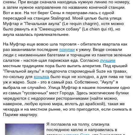
схемы. При входе сначала находишь нужную линию по номеру,
а затем нужное направление по названию конечной станции.
Вот и все. На тот берег Сены я переправи-лась с одной
пересадкой на станции Stalingrad. Моей целью была улица
Муфтар и "Печальная акула" (Le requin chagrin), хотя можно
было рвануть и в "Смеющуюся собаку" (Le chien qui rit), но
акула казалась привлекательнее.
На Муфтар еще вовсю шла торговля - обитатели квартала как
раз заканчивали последние
покупки
к ужину. Везде сновали
люди с неизменными багетами и торчащим из пакетов зеленым
салатом - настоя-щая парижская еда. Согласно
лучшим
местным традициям пора было выпить аперитив. Под крышей
"Печальной акулы" я предпочла старомодный Suze на травах,
по-скольку для
коньяка
было еще не холодно, а для пива не так
уж и жарко. Suze - это в самый раз. Собственно, "Акулу" я
выбрала не случайно. Улица Муфтар в нашем понимании одно
из самых "тусовочных" мест Города. Здесь экзотические бутики
чередуются с недорогими ресторанчиками (найти можно,
наверное, любую кухню мира, вплоть до арабской), такая же
чехарда и на местном рынке, но это пригодится, если снимать в
Париже квартиру.
Я поглазела на толпу, слизнула
последнюю каплю и направилась в
сторону
острова Сите
, что "находится в