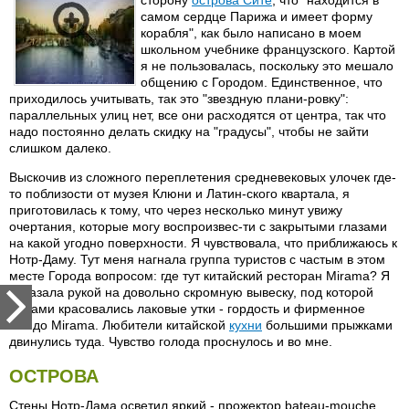
самом сердце Парижа и имеет форму
корабля", как было написано в моем
школьном учебнике французского. Картой
я не пользовалась, поскольку это мешало
общению с Городом. Единственное, что
приходилось учитывать, так это "звездную плани-ровку":
параллельных улиц нет, все они расходятся от центра, так что
надо постоянно делать скидку на "градусы", чтобы не зайти
слишком далеко.
Выскочив из сложного переплетения средневековых улочек где-
то поблизости от музея Клюни и Латин-ского квартала, я
приготовилась к тому, что через несколько минут увижу
очертания, которые могу воспроизвес-ти с закрытыми глазами
на какой угодно поверхности. Я чувствовала, что приближаюсь к
Нотр-Даму. Тут меня нагнала группа туристов с частым в этом
месте Города вопросом: где тут китайский ресторан Mirama? Я
показала рукой на довольно скромную вывеску, под которой
рядами красовались лаковые утки - гордость и фирменное
блюдо Mirama. Любители китайской
кухни
большими прыжками
двинулись туда. Чувство голода проснулось и во мне.
ОСТРОВА
Стены Нотр-Дама осветил яркий - прожектор bateau-mouche.