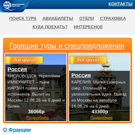
КОНТАКТЫ
ПОИСК ТУРА
АВИАБИЛЕТЫ
ОТЕЛИ
СТРАХОВКА
КУДА ПОЕХАТЬ?
ИНТЕРЕСНОЕ
Горящие туры и спецпредложения
Это круто!
Это круто!
Россия
Россия
КИСЛОВОДСК. Укрепляем
ИММУНИТЕТ – пьем
КАРЕЛИЯ. Магия северных
НАРЗАН прямо из
озер. Отличная и
источников.
Вылет из
увлекательная идея.
Выезд
Москвы 12.08.26 на 8 дней и
из Москвы на автобусе
более
16.08.26 на 6 дней
36066р
43300р
Подробнее
Подробнее
О Франции