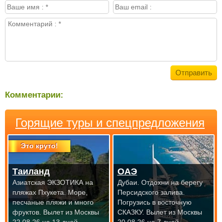
Комментарии:
Горящие туры и спецпредложения
Это круто!
Таиланд
ОАЭ
Азиатская ЭКЗОТИКА на
Дубаи. Отдохни на берегу
пляжах Пхукета. Море,
Персидского залива.
песчаные пляжи и много
Погрузись в восточную
фруктов.
Вылет из Москвы
СКАЗКУ.
Вылет из Москвы
22.08.26 на 13 дней
20.08.26 на 7 дней