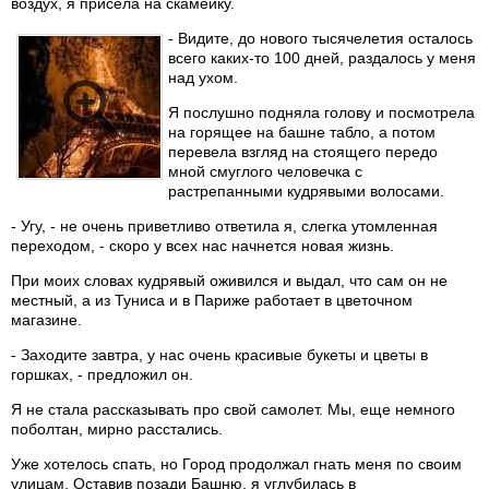
воздух, я присела на скамейку.
- Видите, до нового тысячелетия осталось
всего каких-то 100 дней, раздалось у меня
над ухом.
Я послушно подняла голову и посмотрела
на горящее на башне табло, а потом
перевела взгляд на стоящего передо
мной смуглого человечка с
растрепанными кудрявыми волосами.
- Угу, - не очень приветливо ответила я, слегка утомленная
переходом, - скоро у всех нас начнется новая жизнь.
При моих словах кудрявый оживился и выдал, что сам он не
местный, а из Туниса и в Париже работает в цветочном
магазине.
- Заходите завтра, у нас очень красивые букеты и цветы в
горшках, - предложил он.
Я не стала рассказывать про свой самолет. Мы, еще немного
поболтан, мирно расстались.
Уже хотелось спать, но Город продолжал гнать меня по своим
улицам. Оставив позади Башню, я углубилась в