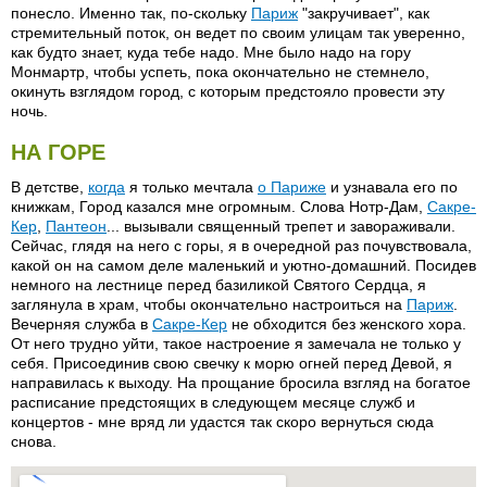
понесло. Именно так, по-скольку
Париж
"закручивает", как
стремительный поток, он ведет по своим улицам так уверенно,
как будто знает, куда тебе надо. Мне было надо на гору
Монмартр, чтобы успеть, пока окончательно не стемнело,
окинуть взглядом город, с которым предстояло провести эту
ночь.
НА ГОРЕ
В детстве,
когда
я только мечтала
о Париже
и узнавала его по
книжкам, Город казался мне огромным. Слова Нотр-Дам,
Сакре-
Кер
,
Пантеон
... вызывали священный трепет и завораживали.
Сейчас, глядя на него с горы, я в очередной раз почувствовала,
какой он на самом деле маленький и уютно-домашний. Посидев
немного на лестнице перед базиликой Святого Сердца, я
заглянула в храм, чтобы окончательно настроиться на
Париж
.
Вечерняя служба в
Сакре-Кер
не обходится без женского хора.
От него трудно уйти, такое настроение я замечала не только у
себя. Присоединив свою свечку к морю огней перед Девой, я
направилась к выходу. На прощание бросила взгляд на богатое
расписание предстоящих в следующем месяце служб и
концертов - мне вряд ли удастся так скоро вернуться сюда
снова.