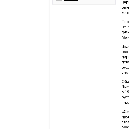
цер
был
кон
Поп
нет
фин
Май
Зна
охо
дир
дек
рус
сим
Оба
быс
в 1
рус
Гла
«Ск
дру
сто
Мус