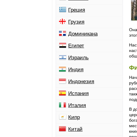
Греция
Грузия
Она
Доминикана
это
Нас
Египет
нас
общ
Израиль
Фи
Индия
Нач
Индонезия
руб
рас
Испания
так
под
Италия
В д
цер
Кипр
бог
мес
Китай
кн
про