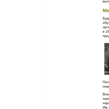
вып
Ме
Буд
обу
орг
в 1
пре
Пит
нов
Вли
пер
хар
Им 