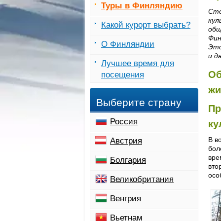
Туры в Финляндию
Сто
кул
Какой курорт выбрать?
общ
Фин
О Финляндии
Это
и д
Лучшее время для
Об
посещения
жи
Выберите страну
Пр
Россия
ку
В в
Австрия
бол
вре
Болгария
вто
осо
Великобритания
Венгрия
Вьетнам