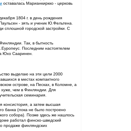
и
оставалась Марианкиркко - церковь
екабря 1804 г. в день рождения
.Паульсен - зять и ученик Ю.Фельтена.
ди сплошной городской застройки. С
.
инляндии. Так, в бытность
.Е.Еуропеус. Последним настоятелем
ра Юхо Сааринен.
ьство выделаю на эти цели 2000
гавшихся в местах компактного
вском острове, на Песках, в Коломне, а
 хуже, чем в Финляндии. Для
 учительская семинария.
я консистория, а затем высшая
го банка (пока не было построено
кого собора). Позже здесь же нашлось
 доме работал финско-шведский
по продаже финляндских