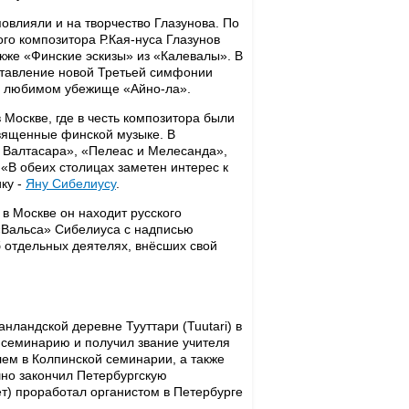
овлияли и на творчество Глазунова. По
го композитора Р.Кая-нуса Глазунов
кже «Финские эскизы» из «Калевалы». В
ставление новой Третьей симфонии
 любимом убежище «Айно-ла».
 Москве, где в честь композитора были
вященные финской музыке. В
 Валтасара», «Пелеас и Мелесанда»,
 «В обеих столицах заметен интерес к
ку -
Яну Сибелиусу
.
в Москве он находит русского
 «Вальса» Сибелиуса с надписью
б отдельных деятелях, внёсших свой
анландской деревне Тууттари (Tuutari) в
ю семинарию и получил звание учителя
елем в Колпинской семинарии, а также
шно закончил Петербургскую
ет) проработал органистом в Петербурге