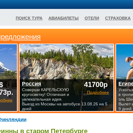
ПОИСК ТУРА
АВИАБИЛЕТЫ
ОТЕЛИ
СТРАХОВКА
предложения
$
41700р
Россия
Егип
Соверши КАРЕЛЬСКУЮ
Усколь
73р.
Подробнее
кругосветку! Отличная и
в троп
увлекательная идея.
эль Ше
робнее
Выезд из Москвы на автобусе 13.08.26 на 5
Вылет 
дней
9 дней
Финляндии
инны в старом Петербурге