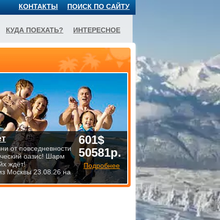
КОНТАКТЫ
ПОИСК ПО САЙТУ
КУДА ПОЕХАТЬ?
ИНТЕРЕСНОЕ
601$
ет
зни от повседневности
50581р.
ический оазис! Шарм
йх ждёт!
Подробнее
из Москвы 23.08.26 на