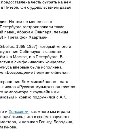
предоставлена честь сыграть на нём,
в Питере. Он с удовольствием давал
ии. Но тем не менее все с
Петербурге гастролировали такие
ный певец Абрахам Оянперя, певицы
29) и Грета фон Хаартман.
ibelius, 1865-1957), который много и
ыступления Сибелиуса в качестве
м и в Москве, и в Петербурге. В
частия в симфонических концертах
белиуса впервые была исполнена
кже «Возвращение Леммин-кяйнена».
озвращение Лем-минкяйнена» - «это
- писала «Русская музыкальная газета»
го композитора с крупнейшими
аковым и крепко подружился с А.К.
рге и
Хельсинки
, как много мы играли
подчёркивал, что в своём творчестве
 мастера, и называл Глинку, Бородина,
лазунове.