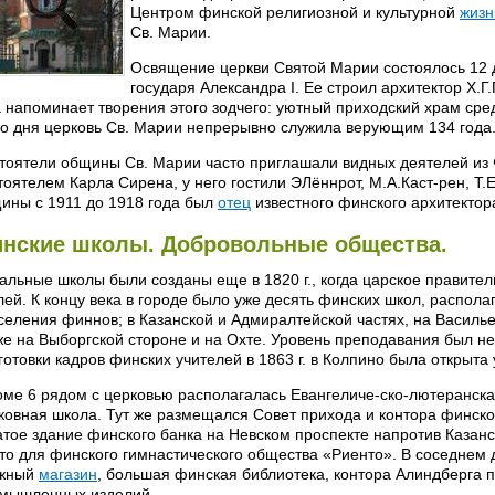
Центром финской религиозной и культурной
жизн
Св. Марии.
Освящение церкви Святой Марии состоялось 12 д
государя Александра I. Ее строил архитектор Х.Г
 напоминает творения этого зодчего: уютный приходский храм сре
го дня церковь Св. Марии непрерывно служила верующим 134 года
тоятели общины Св. Марии часто приглашали видных деятелей из Ф
тоятелем Карла Сирена, у него гостили ЭЛённрот, М.А.Каст-рен, Т
ины с 1911 до 1918 года был
отец
известного финского архитекто
нские школы. Добровольные общества.
альные школы были созданы еще в 1820 г., когда царское правител
лей. К концу века в городе было уже десять финских школ, распола
селения финнов; в Казанской и Адмиралтейской частях, на Василье
же на Выборгской стороне и на Охте. Уровень преподавания был не
готовки кадров финских учителей в 1863 г. в Колпино была открыта
оме 6 рядом с церковью располагалась Евангеличе-ско-лютеранска
ковная школа. Тут же размещался Совет прихода и контора финско
атое здание финского банка на Невском проспекте напротив Казанс
то для финского гимнастического общества «Риенто». В соседнем
ижный
магазин
, большая финская библиотека, контора Алиндберга 
мышленных изделий.