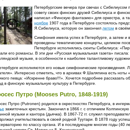
Петербургские вечера при свечах с Сибелиусом п
совету своих финских друзей Сибелиуса и финско
написал «Финскую фантазию» для оркестра, а та
ноябре
1907 года в Петербурге состоялось пред
Я.Сибелиуса, которую он закончил
летом
в своём
Симфония имела успех в Петербурге, а затем и в
проведены тематические концерты, целиком пос
Петербурге исполнялись сюиты Сибелиуса: «Пир
чали его романсы. В эти дни «Русская музыкальная газета» писала:
ляндской музыке, в особенности к наиболее талантливому художни
етербурге исполняются его новые симфонические произведения. Л 
ателя». Интересно отметить, что в архивах Ф.Шаляпина есть ноты
икого певца: «Искренне браво!!!». Хочется подробнее рассказать о
ад в финскую музыкальную культуру в Петербурге.
осес Путро (Mooses Putro, 1848-1919)
сес Путро (Putronen) родился в окрестностях Петербурга, в ингерм
ье
зажиточных крестьян. Закончил в 1866 г. с отличием Колпинску
анной музыки и кантора (дьячка). В 1867-72 гг. служил преподават
должал учительствовать в своей родной Туутари. В 1878 году успе
серваторию по классу органа. И в последующем многие годы (40 л
инской церкви Св. Марии на Б. Конюшенной.