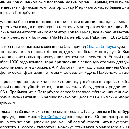
кви на Конюшенной был построен новый орган. Первым, кому была 
 известный финский композитор Оскар Мериканто, часто бывавший 
церты в Петербурге.
улярным было как церковное пение, так и финские народные мелод
ерпением ожидали приезда на гастроли мастеров из Финляндии. В 
ские знаменитости как композитор Тойво Куула, всемирно извест
кки Ярнефельт-Палмберг (Maikki Jaraefelt, o.s. Pakarinen, 1871-19
чительным событием каждый раз был приезд
Яна Сибелиуса
Qean S
тно выступал на невских берегах, где у него было много друзей. В
ижера своих новых произведений встречали неизменно тёплый приё
абре 1906 года композитора пригласили в северную столицу для у
ского пианиста и дирижёра А.И.Зилотти. Там под управлением Си
фоническая фантазия на темы «Калевалы» «Дочь Похьолы», а та
 произведения получили высокую оценку у публики и в прессе. «В
трый полноструйный поток, полюных сил и безудержной радости», 
906 г. Пребывание в Петербурге способствовало сближению финско
скими музыкантами. Сибелиус близко общался с Н.А.Римским -Корс
зуновым.
олько незабываемых вечеров мы провели с Глазуновым в Петербу
г другу», - вспоминал
Ян Сибелиус
впоследствии. Он неоднократно 
ял на тех же принципах национальной самобытности, что и русские
оргского. С особой теплотой Сибелиус отзывался о Чайковском и Г