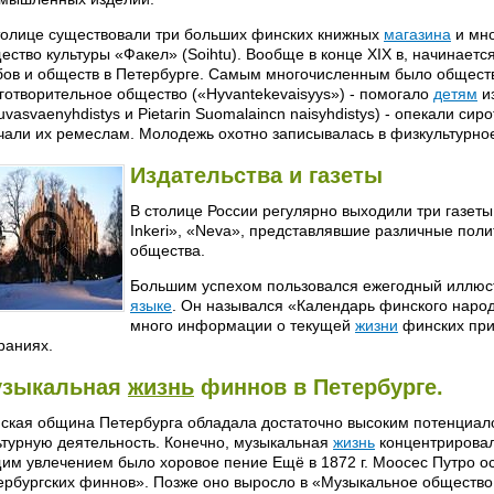
толице существовали три больших финских книжных
магазина
и мно
ество культуры «Факел» (Soihtu). Вообще в конце XIX в, начинает
бов и обществ в Петербурге. Самым многочисленным было общество
готворительное общество («Hyvantekevaisyys») - помогало
детям
из
uvasvaenyhdistys и Pietarin Suomalaincn naisyhdistys) - опекали си
чали их ремеслам. Молодежь охотно записывалась в физкультурное 
Издательства и газеты
В столице России регулярно выходили три газет
Inkeri», «Neva», представлявшие различные пол
общества.
Большим успехом пользовался ежегодный иллюс
языке
. Он назывался «Календарь финского народ
много информации о текущей
жизни
финских при
раниях.
зыкальная
жизнь
финнов в Петербурге.
ская община Петербурга обладала достаточно высоким потенциало
ьтурную деятельность. Конечно, музыкальная
жизнь
концентрировал
им увлечением было хоровое пение Ещё в 1872 г. Моосес Путро о
ербургских финнов». Позже оно выросло в «Музыкальное общество п