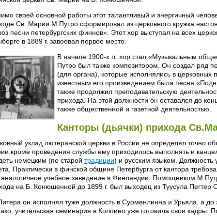
имо своей основной работы этот талантливый и энергичный человек
ходе Св. Марии М.Путро сформировал из церковного кружка настоящ
юз песни петербургских финнов». Этот хор выступал на всех церко
ыборге в 1889 г. завоевал первое место.
В начале 1900-х гг. хор стал «Музыкальным общ
Путро был также композитором. Он создал ряд п
(для органа), которые исполнялись в церковных
известным его произведением была песня «Подн
также продолжил преподавательскую деятельност
прихода. На этой должности он оставался до ко
также общественной и газетной деятельностью.
Канторы (дьячки) прихода Св.Ма
ковный уклад лютеранской церкви в России не определял точно обя
ии кроме проведения службы ему приходилось выполнять и канцел
деть немецким (по старой
традиции
) и русским языком. Должность
ета, Практически в финской общине Петербурга от кантора требов
 аналогичное учебное заведение в Финляндии. Помощником М.Путр
хода на Б. Конюшенной до 1899 г. был выходец из Туусула Пегтер Са
Питера он исполнял туже должность в Суоменлинна и Урьяла, а до 
ако, учительская семинария в Колпино уже готовила свои кадры. П