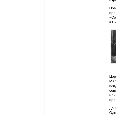
Пом
при
«Со
в В
Цер
Мар
вла
сов
или
при
До 
Одн