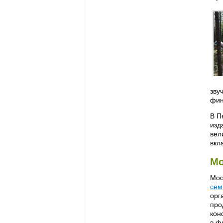
зву
фин
В П
изд
вел
вкл
Мо
Моо
сем
орг
про
кон
в ф