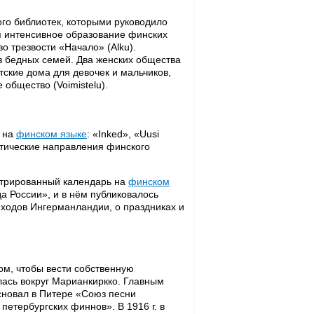
го библиотек, которыми руководило
ся интенсивное образование финских
 трезвости «Начало» (Alku).
 бедных семей. Два женских общества
ротские дома для девочек и мальчиков,
общество (Voimistelu).
ы на
финском языке
: «Inked», «Uusi
итические направления финского
трированный календарь на
финском
а России», и в нём публиковалось
ходов Ингерманландии, о праздниках и
м, чтобы вести собственную
ась вокруг Марианкиркко. Главным
сновал в Питере «Союз песни
етербургских финнов». В 1916 г. в