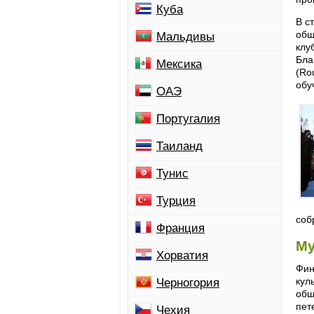
Куба
В с
общ
Мальдивы
клу
Бла
Мексика
(Ro
обу
ОАЭ
Португалия
Таиланд
Тунис
Турция
соб
Франция
Му
Хорватия
Фин
кул
Черногория
общ
пет
Чехия