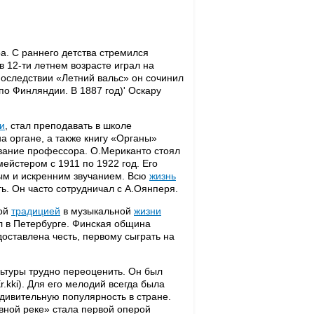
а. С раннего детства стремился
в 12-ти летнем возрасте играл на
последствии «Летний вальс» он сочинил
 по Финляндии. В 1887 год)' Оскару
и
, стал преподавать в школе
на органе, а также книгу «Органы»
 звание профессора. О.Мериканто стоял
ейстером с 1911 по 1922 год. Его
ым и искренним звучанием. Всю
жизнь
ь. Он часто сотрудничал с А.Оянперя.
ной
традицией
в музыкальной
жизни
л в Петербурге. Финская община
оставлена честь, первому сыграть на
ьтуры трудно переоценить. Он был
.kki). Для его мелодий всегда была
удивительную популярность в стране.
вной реке» стала первой оперой