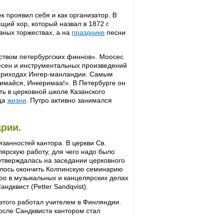
 проявил себя и как организатор. В
ий хор, который назвал в 1872 г.
вных торжествах, а на
празднике
песни
еством петербургских финнов». Моосес
есен и инструментальных произведений
 приходах Ингер-манландии. Самым
имайся, Инкеримаа!». В Петербурге он
ь в церковной школе Казанского
нца
жизни
. Путро активно занимался
рии.
занностей кантора. В церкви Св.
ярскую работу, для чего надо было
 утверждалась на заседании церковного
алось окончить Колпинскую семинарию
о в музыкальных и канцелярских делах
ндквист (Petter Sandqvist).
этого работал учителем в Финляндии.
осле Сандквиста кантором стал