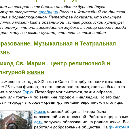
ит ли говорить как далеко находятся дург от друга
ьтурно-творческие
традиции
России и Финляндии? Но финская
ина в дореволюционном Петербурге доказала, что культура
ляндии может быть органичной частью российской культуры.
 потому, что она зарождается глубоко в сердце своего народа
арит миру все самое лучшее, что есть в этом сердце.
разование. Музыкальная и Театральная
знь
иход Св. Марии - центр религиозной и
льтурной
жизни
осьмидесятых годах XIX века в Санкт-Петербурге насчитывалось
ее 26 тысяч финнов, то есть примерно столько, сколько было в то
мя в городе
Турку
. Петербург мог считаться, таким образом,
рым или треть-им по величине городом Финляндии. Но это был
бый «город - в городе» среди крупнейшей европейской столицы.
Жизнь
финской общины Питера была
налаженной и интенсивной. Работали церковные
дети
получали образование на родном языке. Вы
работали добровольные общества. На
финском я