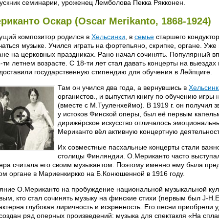
ускник семинарии, уроженец Лемболова Пекка Рякконен.
риканто Оскар (Oscar Merikanto, 1868-1924)
ущий композитор родился в
Хельсинки
, в
семье
старшего кондуктор
чаться музыке. Учился играть на фортепьяно, скрипке, органе. Уже 
ане на церковных праздниках. Рано начал сочинять. Популярный в
5-ти летнем возрасте. С 18-ти лет стал давать концерты на выездах
доставили государственную стипендию для обучения в Лейпциге.
Там он учился два года, а вернувшись в
Хельсинк
органистов., и выпустил книгу по обучению игры 
(вместе с М.Тууленхеймо). В 1919 г. он получил
у истоков Финской оперы, был её первым капельм
дирижёрское искусство отличалось эмоциональн
Мериканто вёл активную концертную деятельност
Их совместные пасхальные концерты стали важ
столицы Финляндии. О.Мериканто часто выступа
ера считала его своим музыкантом. Поэтому именно ему была пред
ом органе в Мариенкиркко на Б.Конюшенной в 1916 году.
яние О.Мериканто на пробуждение национальной музыкальной кул
вым, кто стал сочинять музыку на финские стихи (первым был J-H.Er
актерна глубокая лиричность и искренность. Его песни приобрели 
создан ряд оперных произведений: музыка для спектакля «На спла