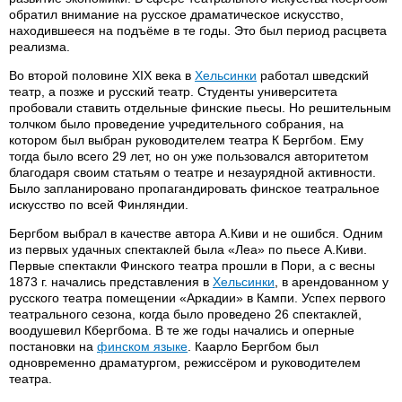
обратил внимание на русское драматическое искусство,
находившееся на подъёме в те годы. Это был период расцвета
реализма.
Во второй половине XIX века в
Хельсинки
работал шведский
театр, а позже и русский театр. Студенты университета
пробовали ставить отдельные финские пьесы. Но решительным
толчком было проведение учредительного собрания, на
котором был выбран руководителем театра К Бергбом. Ему
тогда было всего 29 лет, но он уже пользовался авторитетом
благодаря своим статьям о театре и незаурядной активности.
Было запланировано пропагандировать финское театральное
искусство по всей Финляндии.
Бергбом выбрал в качестве автора А.Киви и не ошибся. Одним
из первых удачных спектаклей была «Леа» по пьесе А.Киви.
Первые спектакли Финского театра прошли в Пори, а с весны
1873 г. начались представления в
Хельсинки
, в арендованном у
русского театра помещении «Аркадии» в Кампи. Успех первого
театрального сезона, когда было проведено 26 спектаклей,
воодушевил Кбергбома. В те же годы начались и оперные
постановки на
финском языке
. Каарло Бергбом был
одновременно драматургом, режиссёром и руководителем
театра.