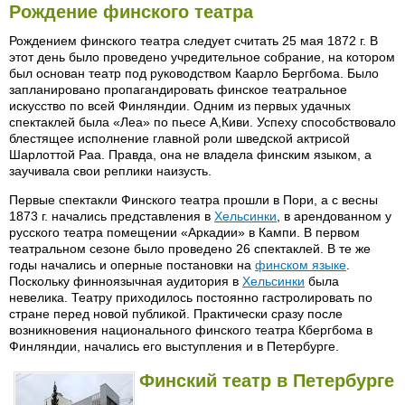
Рождение финского театра
Рождением финского театра следует считать 25 мая 1872 г. В
этот день было проведено учредительное собрание, на котором
был основан театр под руководством Каарло Бергбома. Было
запланировано пропагандировать финское театральное
искусство по всей Финляндии. Одним из первых удачных
спектаклей была «Леа» по пьесе А,Киви. Успеху способствовало
блестящее исполнение главной роли шведской актрисой
Шарлоттой Раа. Правда, она не владела финским языком, а
заучивала свои реплики наизусть.
Первые спектакли Финского театра прошли в Пори, а с весны
1873 г. начались представления в
Хельсинки
, в арендованном у
русского театра помещении «Аркадии» в Кампи. В первом
театральном сезоне было проведено 26 спектаклей. В те же
годы начались и оперные постановки на
финском языке
.
Поскольку финноязычная аудитория в
Хельсинки
была
невелика. Театру приходилось постоянно гастролировать по
стране перед новой публикой. Практически сразу после
возникновения национального финского театра Кбергбома в
Финляндии, начались его выступления и в Петербурге.
Финский театр в Петербурге