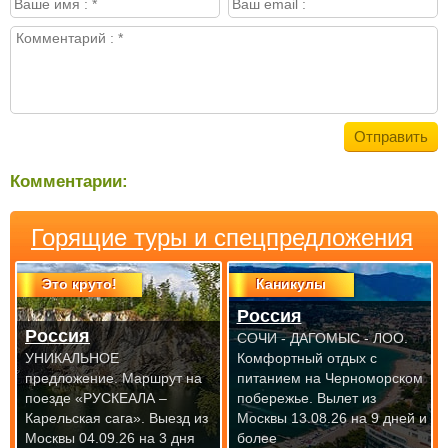
Комментарии:
Горящие туры и спецпредложения
Это круто!
Каникулы
Россия
Россия
СОЧИ - ДАГОМЫС - ЛОО.
УНИКАЛЬНОЕ
Комфортный отдых с
предложение. Маршрут на
питанием на Черноморском
поезде «РУСКЕАЛА –
побережье.
Вылет из
Карельская сага».
Выезд из
Москвы 13.08.26 на 9 дней и
Москвы 04.09.26 на 3 дня
более