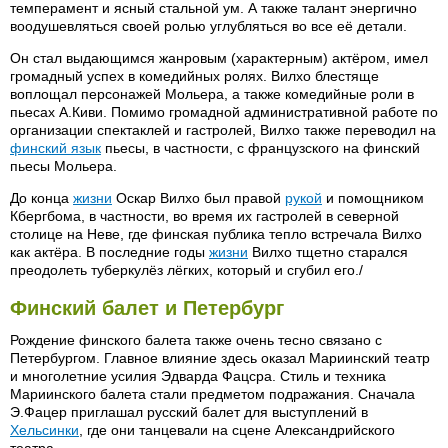
темперамент и ясный стальной ум. А также талант энергично
воодушевляться своей ролью углубляться во все её детали.
Он стал выдающимся жанровым (характерным) актёром, имел
громадный успех в комедийных ролях. Вилхо блестяще
воплощал персонажей Мольера, а также комедийные роли в
пьесах А.Киви. Помимо громадной административной работе по
организации спектаклей и гастролей, Вилхо также переводил на
финский язык
пьесы, в частности, с французского на финский
пьесы Мольера.
До конца
жизни
Оскар Вилхо был правой
рукой
и помощником
Кбергбома, в частности, во время их гастролей в северной
столице на Неве, где финская публика тепло встречала Вилхо
как актёра. В последние годы
жизни
Вилхо тщетно старался
преодолеть туберкулёз лёгких, который и сгубил его./
Финский балет и Петербург
Рождение финского балета также очень тесно связано с
Петербургом. Главное влияние здесь оказал Мариинский театр
и многолетние усилия Эдварда Фацсра. Стиль и техника
Мариинского балета стали предметом подражания. Сначала
Э.Фацер приглашал русский балет для выступлений в
Хельсинки
, где они танцевали на сцене Александрийского