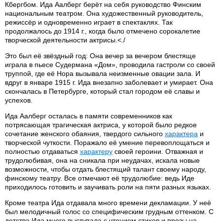
Кбергбом. Ида Аалберг берёт на себя руководство Финским
национальным театром. Она художественный руководитель,
режиссёр и одновременно играет в спектаклях. Так
продолжалось до 1914 г., когда было отмечено сорокалетие
творческой деятельности актрисы.<./
Это был её звёздный год: Она вечер за вечером блестяще
играла в пьесе Судермана «Дом», проводила гастроли со своей
труппой, где её Нора вызывала неизменные овации зала. И
вдруг в январе 1915 г. Ида внезапно заболевает и умирает. Она
скончалась в Петербурге, который стал городом её славы и
успехов.
Ида Аалберг осталась в памяти современников как
потрясающая трагическая актриса, у которой было редкое
сочетание женского обаяния, твердого сильного
характера
и
творческой чуткости. Поражало её умение перевоплощаться и
полностью отдаваться
характеру
своей героини. Отважная и
трудолюбивая, она на сникала при неудачах, искала новые
возможности, чтобы отдать блестящий талант своему народу,
финскому театру. Все отмечают её трудолюбие: ведь Иде
приходилось готовить и заучивать роли на пяти разных языках.
Кроме театра Ида отдавала много времени декламации. У неё
был мелодичный голос со специфическим грудным оттенком. С
детства Ида много выступала с чтением стихов и прозы на