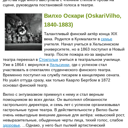
сцене, руководила постановкой голоса в театре.
Вилхо Оскари (OskariVilho,
1840-1883)
Талантливый финский актёр конца XIX
века. Родился в Кухмалахти в
семье
учителя. Начал учиться в Хельсинкском
университете, но в 1863 поступил в Новый
театр. После пожара из-за закрытия
театра переехал в
Стокгольм
учиться в театральном училище.
Уже в 1864 г. вернулся в
Хельсинки
, где с успехом стал
участвовать в спектаклях студенческого финского театра.
Временно поступил на службу писарем в канцелярию сената.
Но ушёл оттуда сразу, как только Каарло Бергбом в 1872
основал финский театр.
Вилхо с энтузиазмом примкнул к нему и стал верным
помощником во всех делах. Он выполнял обязанности
гастрольного директора, и семь лет с успехом организовывал
гастрольные турне театра. В действительности у Вилхо были
очень невыгодные внешние данные для актёра: невысокий рост,
невыразительные, обыденные черты лица, тихий голос, слабое
здоровье
. ...Однако, у него был пылкий артистический