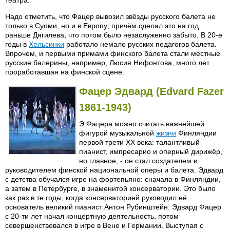
театра.
Надо отметить, что Фацер вывозил звёзды русского балета не
только в Суоми, но и в Европу; причём сделал это на год
раньше Дягилева, что потом было незаслуженно забыто. В 20-е
годы в
Хельсинки
работало немало русских педагогов балета.
Впрочем, и первыми примами финского балета стали местные
русские балерины, например, Люсия Нифонтова, много лет
проработавшая на финской сцене.
Фацер Эдвард (Edvard Fazer
1861-1943)
Э.Фацера можно считать важнейшей
фигурой музыкальной
жизни
Финляндии
первой трети XX века: талантливый
пианист, импресарио и оперный дирижёр,
но главное, - он стал создателем и
руководителем финской национальной оперы и балета. Эдвард
с детства обучался игре на фортепьяно: сначала в Финляндии,
а затем в Петербурге, в знаменитой консерватории. Это было
как раз в те годы, когда консерваторией руководил её
основатель великий пианист Антон Рубинштейн. Эдвард Фацер
с 20-ти лет начал концертную деятельность, потом
совершенствовался в игре в Вене и Германии. Выступая с