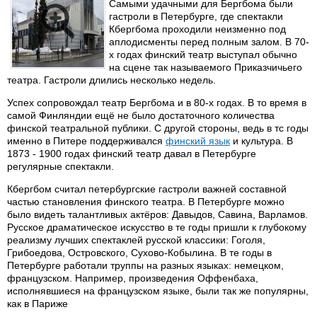
Самыми удачными для Бергбома были
гастроли в Петербурге, где спектакли
Кбергбома проходили неизменно под
аплодисменты перед полным залом. В 70-
х годах финский театр выступал обычно
на сцене так называемого Приказчичьего
театра. Гастроли длились несколько недель.
Успех сопровождал театр Бергбома и в 80-х годах. В то время в
самой Финляндии ещё не было достаточного количества
финской театральной публики. С другой стороны, ведь в тс годы
именно в Питере поддерживался
финский язык
и культура. В
1873 - 1900 годах финский театр давал в Петербурге
регулярные спектакли.
Кбергбом считал петербургские гастроли важней составной
частью становления финского театра. В Петербурге можно
было видеть талантливых актёров: Давыдов, Савина, Варламов.
Русское драматическое искусство в те годы пришли к глубокому
реализму лучших спектаклей русской классики: Гоголя,
Грибоедова, Островского, Сухово-Кобылина. В те годы в
Петербурге работали труппы на разных языках: немецком,
французском. Например, произведения Оффенбаха,
исполнявшиеся на французском языке, были так же популярны,
как в Париже