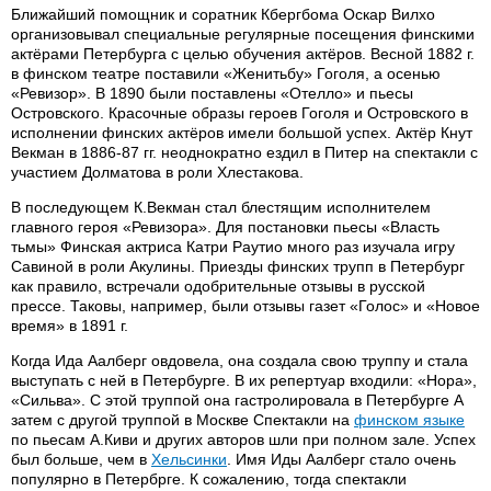
Ближайший помощник и соратник Кбергбома Оскар Вилхо
организовывал специальные регулярные посещения финскими
актёрами Петербурга с целью обучения актёров. Весной 1882 г.
в финском театре поставили «Женитьбу» Гоголя, а осенью
«Ревизор». В 1890 были поставлены «Отелло» и пьесы
Островского. Красочные образы героев Гоголя и Островского в
исполнении финских актёров имели большой успех. Актёр Кнут
Векман в 1886-87 гг. неоднократно ездил в Питер на спектакли с
участием Долматова в роли Хлестакова.
В последующем К.Векман стал блестящим исполнителем
главного героя «Ревизора». Для постановки пьесы «Власть
тьмы» Финская актриса Катри Раутио много раз изучала игру
Савиной в роли Акулины. Приезды финских трупп в Петербург
как правило, встречали одобрительные отзывы в русской
прессе. Таковы, например, были отзывы газет «Голос» и «Новое
время» в 1891 г.
Когда Ида Аалберг овдовела, она создала свою труппу и стала
выступать с ней в Петербурге. В их репертуар входили: «Нора»,
«Сильва». С этой труппой она гастролировала в Петербурге А
затем с другой труппой в Москве Спектакли на
финском языке
по пьесам А.Киви и других авторов шли при полном зале. Успех
был больше, чем в
Хельсинки
. Имя Иды Аалберг стало очень
популярно в Петербрге. К сожалению, тогда спектакли