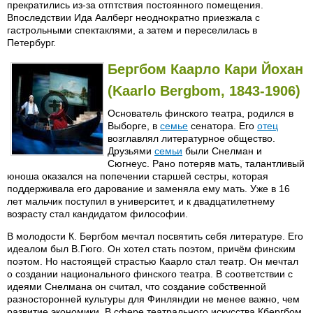
прекратились из-за отптствия постоянного помещения.
Впоследствии Ида Аалберг неоднократно приезжала с
гастрольными спектаклями, а затем и переселилась в
Петербург.
Бергбом Каарло Кари Йохан
(Kaarlo Bergbom, 1843-1906)
Основатель финского театра, родился в
Выборге, в
семье
сенатора. Его
отец
возглавлял литературное общество.
Друзьями
семьи
были Снелман и
Сюгнеус. Рано потеряв мать, талантливый
юноша оказался на попечении старшей сестры, которая
поддерживала его дарование и заменяла ему мать. Уже в 16
лет мальчик поступил в университет, и к двадцатилетнему
возрасту стал кандидатом философии.
В молодости К. Бергбом мечтал посвятить себя литературе. Его
идеалом был В.Гюго. Он хотел стать поэтом, причём финским
поэтом. Но настоящей страстью Каарло стал театр. Он мечтал
о создании национального финского театра. В соответствии с
идеями Снелмана он считал, что создание собственной
разносторонней культуры для Финляндии не менее важно, чем
развитие экономики. В сфере театрального искусства Кбергбом