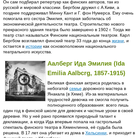
Он сам подбирал репертуар как финских авторов, так из
русской и мировой классики. Бергбом дружил с А.Киви, а
позднее поддерживал Минну Кант и Г. фон Нумерса. Ему очень
помогала его сестра Эмилия, которая заботилась об
экономической деятельности театра. Строительство нового
прекрасного здания театра было завершено в 1902 г. Тогда же
театр стал называться Финским национальным театром. Карл
Бергбом возглавлял финский театр 33 года до конца
жизни
, и
остается в
истории
как основоположник национального
театрального искусства.
Аалберг Ида Эмилия (Ida
Emilia Aalbcrg, 1857-1915)
Великая финская актриса родилась в
небогатой
семье
дорожного мастера в
Янакала (в Хяме). Из-за материальных
трудностей девочка не смогла получить
полноценного образования: всего лишь
один год в финской школе для девочек и частные уроки в своей
деревне. Но у неё рано проявился природный талант к
декламации, а когда Ида впервые попала на гастрольный
спектакль финского театра в Хяменлинна, её судьба была
решена. В 17 лет она убегает из дома в
Хельсинки
, и приходит в