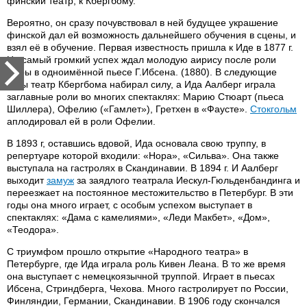
финский театр, к Кбергбому.
Вероятно, он сразу почувствовал в ней будущее украшение
финской дал ей возможность дальнейшего обучения в сцены, и
взял её в обучение. Первая известность пришла к Иде в 1877 г.
Но самый громкий успех ждал молодую аирису после роли
Норы в одноимённой пьесе Г.Ибсена. (1880). В следующие
годы театр Кбергбома набирал силу, а Ида Аалберг играла
заглавные роли во многих спектаклях: Марию Стюарт (пьеса
Шиллера), Офелию («Гамлет»), Гретхен в «Фаусте».
Стокгольм
аплодировал ей в роли Офелии.
В 1893 г, оставшись вдовой, Ида основала свою труппу, в
репертуаре которой входили: «Нора», «Сильва». Она также
выступала на гастролях в Скандинавии. В 1894 г. И Аалберг
выходит
замуж
за заядлого театрала Иескул-Гюльденбандинга и
переезжает на постоянное местожительство в Петербург. В эти
годы она много играет, с особым успехом выступает в
спектаклях: «Дама с камелиями», «Леди Макбет», «Дом»,
«Теодора».
С триумфом прошло открытие «Народного театра» в
Петербурге, где Ида играла роль Кивен Леана. В то же время
она выступает с немецкоязычной труппой. Играет в пьесах
Ибсена, Стриндберга, Чехова. Много гастролирует по России,
Финляндии, Германии, Скандинавии. В 1906 году скончался