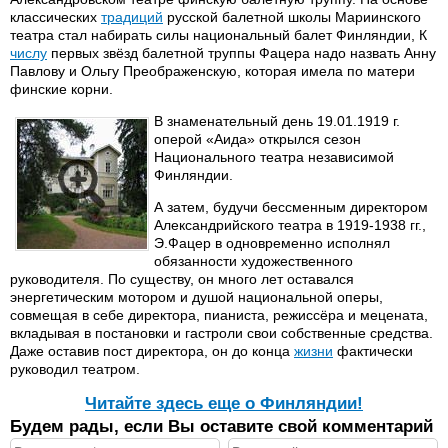
классических
традиций
русской балетной школы Мариинского
театра стал набирать силы национальный балет Финляндии, К
числу
первых звёзд балетной труппы Фацера надо назвать Анну
Павлову и Ольгу Преображенскую, которая имела по матери
финские корни.
В знаменательный день 19.01.1919 г.
оперой «Аида» открылся сезон
Национального театра независимой
Финляндии.
А затем, будучи бессменным директором
Александрийского театра в 1919-1938 гг.,
Э.Фацер в одновременно исполнял
обязанности художественного
руководителя. По существу, он много лет оставался
энергетическим мотором и душой национальной оперы,
совмещая в себе директора, пианиста, режиссёра и мецената,
вкладывая в постановки и гастроли свои собственные средства.
Даже оставив пост директора, он до конца
жизни
фактически
руководил театром.
Читайте здесь еще о Финляндии!
Будем рады, если Вы оставите свой комментарий