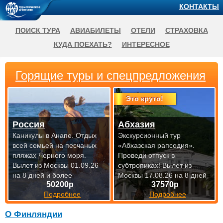
КОНТАКТЫ
ПОИСК ТУРА
АВИАБИЛЕТЫ
ОТЕЛИ
СТРАХОВКА
КУДА ПОЕХАТЬ?
ИНТЕРЕСНОЕ
Горящие туры и спецпредложения
Это круто!
Россия
Абхазия
Каникулы в Анапе. Отдых
Экскурсионный тур
всей семьей на песчаных
«Абхазская рапсодия».
пляжах Черного моря.
Проведи отпуск в
Вылет из Москвы 01.09.26
субтропиках!
Вылет из
на 8 дней и более
Москвы 17.08.26 на 8 дней
50200р
37570р
Подробнее
Подробнее
О Финляндии