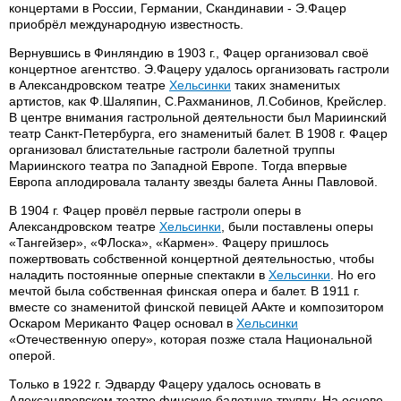
концертами в России, Германии, Скандинавии - Э.Фацер
приобрёл международную известность.
Вернувшись в Финляндию в 1903 г., Фацер организовал своё
концертное агентство. Э.Фацеру удалось организовать гастроли
в Александровском театре
Хельсинки
таких знаменитых
артистов, как Ф.Шаляпин, С.Рахманинов, Л.Собинов, Крейслер.
В центре внимания гастрольной деятельности был Мариинский
театр Санкт-Петербурга, его знаменитый балет. В 1908 г. Фацер
организовал блистательные гастроли балетной труппы
Мариинского театра по Западной Европе. Тогда впервые
Европа аплодировала таланту звезды балета Анны Павловой.
В 1904 г. Фацер провёл первые гастроли оперы в
Александровском театре
Хельсинки
, были поставлены оперы
«Тангейзер», «ФЛоска», «Кармен». Фацеру пришлось
пожертвовать собственной концертной деятельностью, чтобы
наладить постоянные оперные спектакли в
Хельсинки
. Но его
мечтой была собственная финская опера и балет. В 1911 г.
вместе со знаменитой финской певицей ААкте и композитором
Оскаром Мериканто Фацер основал в
Хельсинки
«Отечественную оперу», которая позже стала Национальной
оперой.
Только в 1922 г. Эдварду Фацеру удалось основать в
Александровском театре финскую балетную труппу. На основе