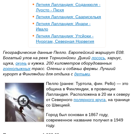
Летняя Лапландия: Соданкюля -
Луосто - Пюхя
Летняя Лапландия: Саариселькя
Летняя Лапландия: Инари -
Ивало
Летняя Лапландия: Утсйоки -
Нуоргам, Северная Норвегия
Географические данные Пелло. Европейский маршрут E08.
Богатый улов на реке Торнионйоки. Дикий
лосось
, хариус,
щука,
окунь
и кумжа. 200 километров оборудованных
горнолыжных
трасс. Оленьи и собачьи фермы. Лучший
курорт в Финляндии для отдыха с
детьми
.
Пелло (ранее: Туртола, фин. Pello) — это
община в Финляндии, в провинции
Лапландия. Расположена в 20 км к северу
от Северного
полярного круга
, на границе
со Швецией.
Город был основан в 1867 году,
современное название получил в 1949
году.