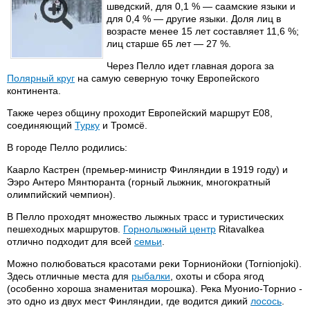
шведский, для 0,1 % — саамские языки и
для 0,4 % — другие языки. Доля лиц в
возрасте менее 15 лет составляет 11,6 %;
лиц старше 65 лет — 27 %.
Через Пелло идет главная дорога за
Полярный круг
на самую северную точку Европейского
континента.
Также через общину проходит Европейский маршрут E08,
соединяющий
Турку
и Тромсё.
В городе Пелло родились:
Каарло Кастрен (премьер-министр Финляндии в 1919 году) и
Ээро Антеро Мянтюранта (горный лыжник, многократный
олимпийский чемпион).
В Пелло проходят множество лыжных трасс и туристических
пешеходных маршрутов.
Горнолыжный центр
Ritavalkea
отлично подходит для всей
семьи
.
Можно полюбоваться красотами реки Торнионйоки (Tornionjoki).
Здесь отличные места для
рыбалки
, охоты и сбора ягод
(особенно хороша знаменитая морошка). Река Муонио-Торнио -
это одно из двух мест Финляндии, где водится дикий
лосось
.