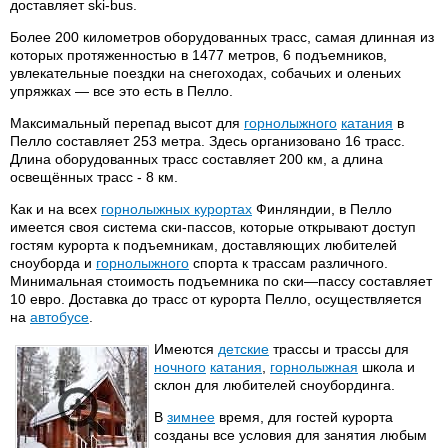
доставляет ski-bus.
Более 200 километров оборудованных трасс, самая длинная из
которых протяженностью в 1477 метров, 6 подъемников,
увлекательные поездки на снегоходах, собачьих и оленьих
упряжках — все это есть в Пелло.
Максимальный перепад высот для
горнолыжного
катания
в
Пелло составляет 253 метра. Здесь организовано 16 трасс.
Длина оборудованных трасс составляет 200 км, а длина
освещённых трасс - 8 км.
Как и на всех
горнолыжных курортах
Финляндии, в Пелло
имеется своя система ски-пассов, которые открывают доступ
гостям курорта к подъемникам, доставляющих любителей
сноуборда и
горнолыжного
спорта к трассам различного.
Минимальная стоимость подъемника по ски—пассу составляет
10 евро. Доставка до трасс от курорта Пелло, осуществляется
на
автобусе
.
Имеются
детские
трассы и трассы для
ночного
катания
,
горнолыжная
школа и
склон для любителей сноубординга.
В
зимнее
время, для гостей курорта
созданы все условия для занятия любым