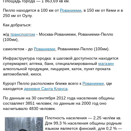
Площадь города — 1 863,69 кв км.
Пелло находится в 100 км от
Рованиеми
, в 150 км от Кеми и в
250 км от Оулу.
Как добраться:
ж/д
транспортом
- Москва-Рованиеми, Рованиеми-Пелло
(100км),
самолетом - до
Рованиеми
, Рованиеми-Пелло (100км).
Инфраструктура городка: в шаговой доступности находится
супермаркет, аптека, банк, специализированный
магазин
алкогольной продукции, пиццерия, каток, пункт проката
автомобилей, киоск.
Курорт Пелло расположен ближе всего к
Рованиеми
, где
находится
деревня Санта Клауса
.
По данным на 30 сентября 2012 года население общины
составляет 3851 человек; по данным на 2000 год оно
насчитывало 4830 человек.
Плотность населения — 2,25 чел/км кв.
Для 99,3 % населения общины родным
языком является финский, для 0,2 % —