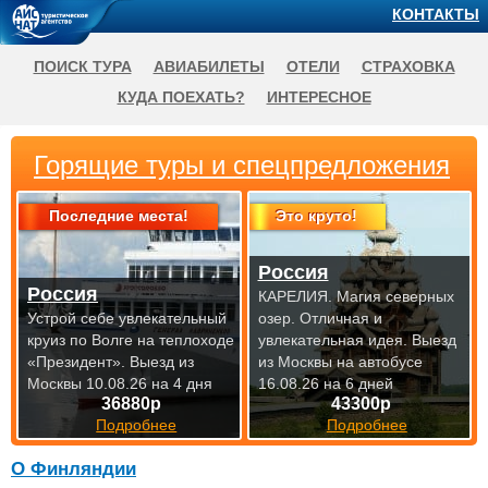
КОНТАКТЫ
ПОИСК ТУРА
АВИАБИЛЕТЫ
ОТЕЛИ
СТРАХОВКА
КУДА ПОЕХАТЬ?
ИНТЕРЕСНОЕ
Горящие туры и спецпредложения
Последние места!
Это круто!
Россия
Россия
КАРЕЛИЯ. Магия северных
Устрой себе увлекательный
озер. Отличная и
круиз по Волге на теплоходе
увлекательная идея.
Выезд
«Президент».
Выезд из
из Москвы на автобусе
Москвы 10.08.26 на 4 дня
16.08.26 на 6 дней
36880р
43300р
Подробнее
Подробнее
О Финляндии