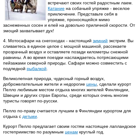
встречают своих гостей радостным лаем.
Катание
на собачьей упряжке - веселое
приключение. Представьте себя в
упряжке, проносящейся мимо
заснеженных сосен и елей на довольно приличной скорости. От
эмоций захватывает дух!
4. Мотосафари на снегоходах - настоящий
зимний
экстрим. Вы
сливаетесь в единое целое с мощной машиной, рассекаете
прозрачный воздух и оставляете позади километры снежной
равнины. А во время поездки наслаждаетесь потрясающими
пейзажами северной природы. Сафари можно совместить с
подледной
рыбалкой
.
Великолепная природа, чудесный горный воздух,
доброжелательные жители и недорогие
цены
, сделали курорт
Пелло любимым местом отдыха многих жителей Финляндии,
Швеции и других стран Европы, среди которых очень многие
туристы говорят по-русски.
Пелло по-праву считается лучшим в Финляндии курортом для
отдыха с
детьми
.
Курорт Пелло предлагает своим гостям настоящее лапландское
гостеприимство по разумным
ценам
круглый год.