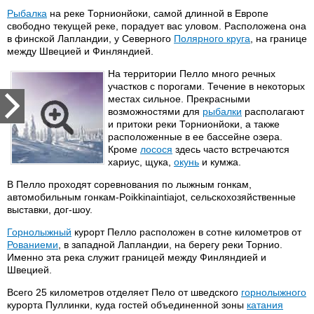
Рыбалка
на реке Торнионйоки, самой длинной в Европе
свободно текущей реке, порадует вас уловом. Расположена она
в финской Лапландии, у Северного
Полярного круга
, на границе
между Швецией и Финляндией.
На территории Пелло много речных
участков с порогами. Течение в некоторых
местах сильное. Прекрасными
возможностями для
рыбалки
располагают
и притоки реки Торнионйоки, а также
расположенные в ее бассейне озера.
Кроме
лосося
здесь часто встречаются
хариус, щука,
окунь
и кумжа.
В Пелло проходят соревнования по лыжным гонкам,
автомобильным гонкам-Poikkinaintiajot, сельскохозяйственные
выставки, дог-шоу.
Горнолыжный
курорт Пелло расположен в сотне километров от
Рованиеми
, в западной Лапландии, на берегу реки Торнио.
Именно эта река служит границей между Финляндией и
Швецией.
Всего 25 километров отделяет Пело от шведского
горнолыжного
курорта Пуллинки, куда гостей объединенной зоны
катания