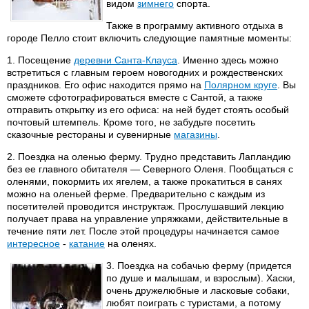
видом
зимнего
спорта.
Также в программу активного отдыха в
городе Пелло стоит включить следующие памятные моменты:
1. Посещение
деревни Санта-Клауса
. Именно здесь можно
встретиться с главным героем новогодних и рождественских
праздников. Его офис находится прямо на
Полярном круге
. Вы
сможете сфотографироваться вместе с Сантой, а также
отправить открытку из его офиса: на ней будет стоять особый
почтовый штемпель. Кроме того, не забудьте посетить
сказочные рестораны и сувенирные
магазины
.
2. Поездка на оленью ферму. Трудно представить Лапландию
без ее главного обитателя — Северного Оленя. Пообщаться с
оленями, покормить их ягелем, а также прокатиться в санях
можно на оленьей ферме. Предварительно с каждым из
посетителей проводится инструктаж. Прослушавший лекцию
получает права на управление упряжками, действительные в
течение пяти лет. После этой процедуры начинается самое
интересное
-
катание
на оленях.
3. Поездка на собачью ферму (придется
по душе и малышам, и взрослым). Хаски,
очень дружелюбные и ласковые собаки,
любят поиграть с туристами, а потому