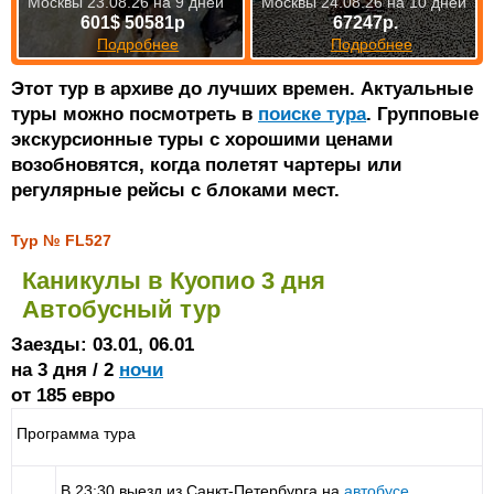
Москвы 23.08.26 на 9 дней
Москвы 24.08.26 на 10 дней
601$ 50581р
67247р.
Подробнее
Подробнее
Этот тур в архиве до лучших времен. Актуальные
туры можно посмотреть в
поиске тура
. Групповые
экскурсионные туры с хорошими ценами
возобновятся, когда полетят чартеры или
регулярные рейсы с блоками мест.
Тур № FL527
Каникулы в Куопио 3 дня
Автобусный тур
Заезды: 03.01, 06.01
на 3 дня / 2
ночи
от 185 евро
Программа тура
В 23:30 выезд из Санкт-Петербурга на
автобусе
.