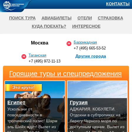
КОНТАКТЫ
ПОИСК ТУРА
АВИАБИЛЕТЫ
ОТЕЛИ
СТРАХОВКА
КУДА ПОЕХАТЬ?
ИНТЕРЕСНОЕ
Баррикадная
Москва
+7 (495) 665-53-52
Таганская
Другие города
+7 (495) 972-11-13
Горящие туры и спецпредложения
Это круто!
Египет
Грузия
Ускользни от
АДЖАРИЯ. КОБУЛЕТИ.
повседневности в
Отдохни в субтропиках на
тропический оазис! Шарм
берегу Черного моря по
эль Шейх ждёт!
Вылет из
доступным
ценам. Вылет из