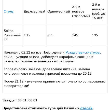
3-й в
3-й в
номере
Отель
Двухместный
Одноместный
номере
(реб. до
(взрослый)
15 лет)
Sokos
Puijonsarvi
185
255
145
135
4*
Начиная с 02.12 на все Новогодние и
Рождественские туры
,
при аннуляции заказа, действуют штрафные санкции в
размере фактически понесенных расходов.
Корректировки заказов (добавление питания, замена
категории кают и замена туристов) возможна до 20.12!
После 21.12 изменения принимаются только по согласованию
с операторами!
Заезды: 03.01, 06.01
Представлена стоимость тура для базовых
отелей
.