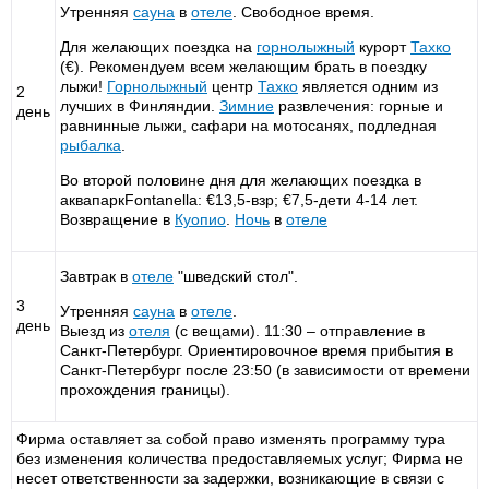
Утренняя
сауна
в
отеле
. Свободное время.
Для желающих поездка на
горнолыжный
курорт
Тахко
(€). Рекомендуем всем желающим брать в поездку
лыжи!
Горнолыжный
центр
Тахко
является одним из
2
лучших в Финляндии.
Зимние
развлечения: горные и
день
равнинные лыжи, сафари на мотосанях, подледная
рыбалка
.
Во второй половине дня для желающих поездка в
аквапаркFontanella: €13,5-взр; €7,5-дети 4-14 лет.
Возвращение в
Куопио
.
Ночь
в
отеле
Завтрак в
отеле
"шведский стол".
3
Утренняя
сауна
в
отеле
.
день
Выезд из
отеля
(с вещами). 11:30 – отправление в
Санкт-Петербург. Ориентировочное время прибытия в
Санкт-Петербург после 23:50 (в зависимости от времени
прохождения границы).
Фирма оставляет за собой право изменять программу тура
без изменения количества предоставляемых услуг; Фирма не
несет ответственности за задержки, возникающие в связи с