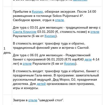
Прибытие в
Куопио
, обзорная экскурсия. После 14:00
размещение в гостинице Sokos Puijonsarvi 4*.
Свободное время, отдых в
отеле
.
Для тура с 03.01 для желающих - традиционный вечер с
Санта Клаусом
03.01.2020 (€, стоимость позже) в
отеле
Раухалахти (6 км от
Куопио
).
В стоимость входит: трансфер туда и обратно,
традиционный финский ужин и встреча с Сантой.
1
день
Для тура с 06.01 для желающих - Рождественский
банкет с программой 06.01.2020 (€75 взр/€40
дети
4-14
лет) в
отеле
Раухалахти (6 км от
Куопио
).
В стоимость входит: трансфер туда и обратно, банкет с
праздничным Гала-меню. В программе: зажигательный
русскоязычный ведущий, Дед Мороз, DJ, праздничная
дискотека. Для
детей
организована своя программа,
игры и конкурсы.
Завтрак в
отеле
"шведский стол".