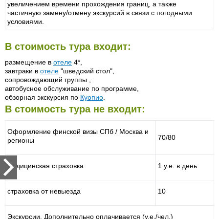
увеличением времени прохождения границ, а также
частичную замену/отмену экскурсий в связи с погодными
условиями.
В стоимость тура входит:
размещение в
отеле
4*,
завтраки в
отеле
"шведский стол",
сопровождающий группы ,
автобусное обслуживание по программе,
обзорная экскурсия по
Куопио
.
В стоимость тура не входит:
Оформление финской визы СПб / Москва и
70/80
регионы
медицинская страховка
1 у.е. в день
страховка от невыезда
10
Экскурсии. Дополнительно оплачивается (у.е./чел.)