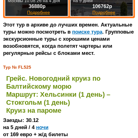
Москвы 10.08.26 на 4 дня
на 9 дней
36880р
106762р
Подробнее
Подробнее
Этот тур в архиве до лучших времен. Актуальные
туры можно посмотреть в
поиске тура
. Групповые
экскурсионные туры с хорошими ценами
возобновятся, когда полетят чартеры или
регулярные рейсы с блоками мест.
Тур № FL525
Грейс. Новогодний круиз по
Балтийскому морю
Маршрут: Хельсинки (1 день) –
Стокгольм (1 день)
Круиз на пароме
Заезды: 30.12
на 5 дней / 4
ночи
от 169 евро + ж/д билеты