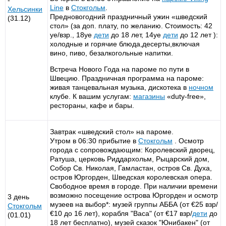
-
Line
в
Стокгольм
.
Хельсинки
Предновогодний праздничный ужин «шведский
(31.12)
стол» (за доп. плату, по желанию. Стоимость: 42
уе/взр., 18уе
дети
до 18 лет, 14уе
дети
до 12 лет ):
холодные и горячие блюда,десерты,включая
вино, пиво, безалкогольные напитки.
Встреча Нового Года на пароме по пути в
Швецию. Праздничная программа на пароме:
живая танцевальная музыка, дискотека в
ночном
клубе. К вашим услугам:
магазины
«duty-free»,
рестораны, кафе и бары.
Завтрак «шведский стол» на пароме.
Утром в 06:30 прибытие в
Стокгольм
. Осмотр
города с сопровождающим: Королевский дворец,
Ратуша, церковь Риддархольм, Рыцарский дом,
Собор Св. Николая, Гамластан, остров Св. Духа,
остров Юргорден, Шведская королевская опера.
Свободное время в городе. При наличии времени
возможно посещение острова Юргорден и осмотр
3 день
музеев на выбор*: музей группы АББА (от €25 взр/
Стокгольм
€10 до 16 лет), корабля "Васа" (от €17 взр/
дети
до
(01.01)
18 лет бесплатно), музей сказок "Юнибакен" (от