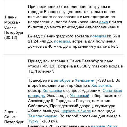
Присоединение / отсоединение от группы в
городах Европы осуществляется только после
письменного согласования с менеджерами по
1 день
направлению, перед бронированием
авиа
или жд
Москва -
билетов до места присоединения/отсоединения.
Санкт-
Петербург
Выезд с Ленинградского вокзала
поездом
№ 56 в
(30.12)
21:24 или др.
поездом
, встреча для получения
док-тов за 40 мин. до отправления у вагона № 3.
Приезд или встреча в Санкт-Петербурге рано
утром (~05:19). Встреча в 05:30 у главного входа в
ТЦ "Галерея".
Трансфер на
автобусе
в
Хельсинки
(~390 км). Во
второй половине дня прибытие в
Хельсинки
,
осмотр
Хельсинки
с сопровождающим:
Сенатская
площадь
, Эспланада,
Успенский
собор, памятник
Александру II, Городская Ратуша, памятник
Сибелиусу, Президентский дворец, скульптура
«Хавис Аманда»,
церковь в скале
на площади
2 день
Темппелиаукио
. Во второй половине дня выезд в
Санкт-
Турку
(~180 км).
Петербург
Вечером в 20:55 отправление на
пароме
Viking