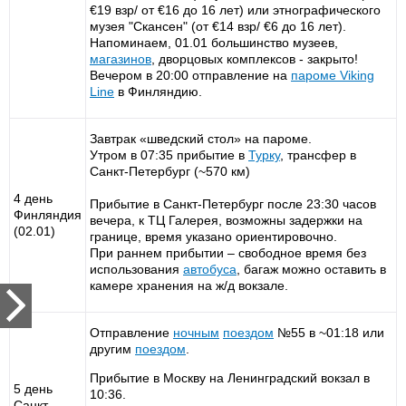
€19 взр/ от €16 до 16 лет) или этнографического
музея "Скансен" (от €14 взр/ €6 до 16 лет).
Напоминаем, 01.01 большинство музеев,
магазинов
, дворцовых комплексов - закрыто!
Вечером в 20:00 отправление на
пароме
Viking
Line
в Финляндию.
Завтрак «шведский стол» на пароме.
Утром в 07:35 прибытие в
Турку
, трансфер в
Санкт-Петербург (~570 км)
4 день
Прибытие в Санкт-Петербург после 23:30 часов
Финляндия
вечера, к ТЦ Галерея, возможны задержки на
(02.01)
границе, время указано ориентировочно.
При раннем прибытии – свободное время без
использования
автобуса
, багаж можно оставить в
камере хранения на ж/д вокзале.
Отправление
ночным
поездом
№55 в ~01:18 или
другим
поездом
.
Прибытие в Москву на Ленинградский вокзал в
5 день
10:36.
Санкт-