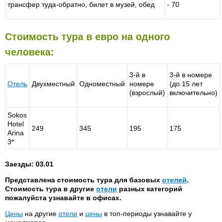
трансфер туда-обратно, билет в музей, обед
- 70
Стоимость тура в евро на одного
человека:
3-й в
3-й в номере
Отель
Двухместный
Одноместный
номере
(до 15 лет
(взрослый)
включительно)
Sokos
Hotel
249
345
195
175
Arina
3*
Заезды: 03.01
Представлена стоимость тура для базовых
отелей
.
Стоимость тура в другие
отели
разных категорий
пожалуйста узнавайте в офисах.
Цены
на другие
отели
и
цены
в топ-периоды узнавайте у