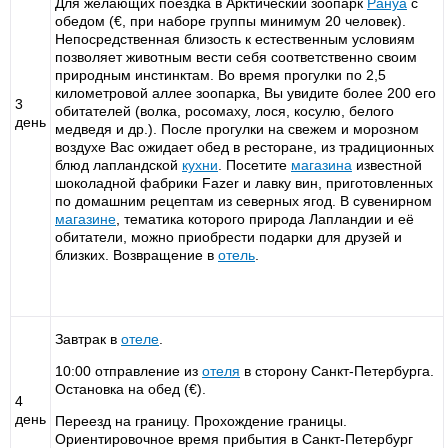
Для желающих поездка в Арктический зоопарк
Рануа
с
обедом (€, при наборе группы минимум 20 человек).
Непосредственная близость к естественным условиям
позволяет животным вести себя соответственно своим
природным инстинктам. Во время прогулки по 2,5
километровой аллее зоопарка, Вы увидите более 200 его
3
обитателей (волка, росомаху, лося, косулю, белого
день
медведя и др.). После прогулки на свежем и морозном
воздухе Вас ожидает обед в ресторане, из традиционных
блюд лапландской
кухни
. Посетите
магазина
известной
шоколадной фабрики Fazer и лавку вин, приготовленных
по домашним рецептам из северных ягод. В сувенирном
магазине
, тематика которого природа Лапландии и её
обитатели, можно приобрести подарки для друзей и
близких. Возвращение в
отель
.
Завтрак в
отеле
.
10:00 отправление из
отеля
в сторону Санкт-Петербурга.
Остановка на обед (€).
4
день
Переезд на границу. Прохождение границы.
Ориентировочное время прибытия в Санкт-Петербург