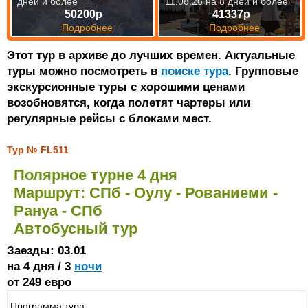
дней и более
11.08.26 на 8 дней и более
50200р
41337р
Подробнее
Подробнее
Этот тур в архиве до лучших времен. Актуальные
туры можно посмотреть в
поиске тура
. Групповые
экскурсионные туры с хорошими ценами
возобновятся, когда полетят чартеры или
регулярные рейсы с блоками мест.
Тур № FL511
Полярное турне 4 дня
Маршрут: СПб - Оулу - Рованиеми -
Рануа - СПб
Автобусный тур
Заезды: 03.01
на 4 дня / 3
ночи
от 249 евро
Программа тура