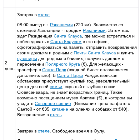
Завтрак в
отеле
.
08:00 выезд в г.
Рованиеми
(220 км). Знакомство со
столицей Лапландии - городом
Рованиеми
. Затем нас
ждет Резиденция
Санта Клауса
, где можно встретиться и
побеседовать с
Санта Клаусом
в его офисе,
сфотографироваться на память, отправить поздравления
своим друзьям и родным с
Почты
Санта Клауса
и купить
сувениры
для родных и близких, получить диплом о
2
пересечении
Полярного Круга
(€). Для желающих -
день
трансфер в
Санта Парк
(входной билет оплачивается
дополнительно). В
Санта Парке
Рождественская
обстановка присутствует круглый год, увеселительный
центр для всей
семьи
, скрытый в глубине сопки
Сювясенваара, не знает возрастных границ. Также
возможно посещением музея Арктики (€), в котором вы
увидите
Северное сияние
. (Внимание: цена на фото с
Сантой - от €35,
катание
на оленях и собаках от €40).
Возвращение в
отель
.
Завтрак в
отеле
. Свободное время в Оулу.