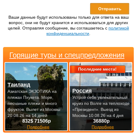
Ваши данные будут использованы только для ответа на ваш
вопрос, они не будут хранится и использоваться для других
целей. Отправляя сообщение, вы соглашаетесь с
политикой
конфиденциальности
.
Горящие туры и спецпредложения
Последние места!
Таиланд
Россия
Азиатская ЭКЗОТИКА на
пляжах Пхукета. Море,
Устрой себе увлекательный
песчаные пляжи и много
круиз по Волге на теплоходе
фруктов.
Вылет из Москвы
«Президент».
Выезд из
20.08.26 на 14 дней
Москвы 10.08.26 на 4 дня
832$ 71506р
36880р
Подробнее
Подробнее