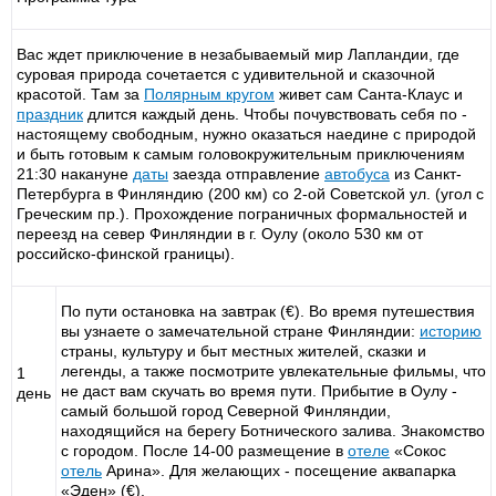
Вас ждет приключение в незабываемый мир Лапландии, где
суровая природа сочетается с удивительной и сказочной
красотой. Там за
Полярным кругом
живет сам Санта-Клаус и
праздник
длится каждый день. Чтобы почувствовать себя по -
настоящему свободным, нужно оказаться наедине с природой
и быть готовым к самым головокружительным приключениям
21:30 накануне
даты
заезда отправление
автобуса
из Санкт-
Петербурга в Финляндию (200 км) со 2-ой Советской ул. (угол с
Греческим пр.). Прохождение пограничных формальностей и
переезд на север Финляндии в г. Оулу (около 530 км от
российско-финской границы).
По пути остановка на завтрак (€). Во время путешествия
вы узнаете о замечательной стране Финляндии:
историю
страны, культуру и быт местных жителей, сказки и
легенды, а также посмотрите увлекательные фильмы, что
1
не даст вам скучать во время пути. Прибытие в Оулу -
день
самый большой город Северной Финляндии,
находящийся на берегу Ботнического залива. Знакомство
с городом. После 14-00 размещение в
отеле
«Сокос
отель
Арина». Для желающих - посещение аквапарка
«Эден» (€).