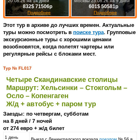
20.08.26 на 14 дней
Москвы 23.08.26 на 9 дней
832$ 71506р
601$ 50581р
Подробнее
Подробнее
Этот тур в архиве до лучших времен. Актуальные
туры можно посмотреть в
поиске тура
. Групповые
экскурсионные туры с хорошими ценами
возобновятся, когда полетят чартеры или
регулярные рейсы с блоками мест.
Тур № FL017
Четыре Скандинавские столицы
Маршрут: Хельсинки – Стокгольм –
Осло – Копенгаген
Ж/д + автобус + паром тур
Заезды: по четвергам, субботам
на 8 дней / 7 ночей
от 274 евро + ж/д билет
1 день
Выезд с Ленинградского вокзала
поездом
№ 56 в