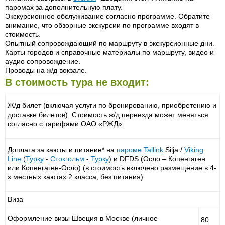
паромах за дополнительную плату.
Экскурсионное обслуживание согласно программе. Обратите
внимание, что обзорные экскурсии по программе входят в
стоимость.
Опытный сопровождающий по маршруту в экскурсионные дни.
Карты городов и справочные материалы по маршруту, видео и
аудио сопровождение.
Проводы на ж/д вокзале.
В стоимость тура не входит:
Ж/д билет (включая услуги по бронированию, приобретению и
доставке билетов). Стоимость ж/д переезда может меняться
согласно с тарифами ОАО «РЖД».
Доплата за каюты и питание* на
пароме
Tallink
Silja /
Viking
Line
(
Турку
-
Стокгольм
-
Турку
) и DFDS (Осло – Копенгаген
или Копенгаген-Осло) (в стоимость включено размещение в 4-
х местных каютах 2 класса, без питания)
Виза
Оформление визы Швеция в Москве (личное
80