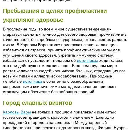
Пребывания в целях профилактики
укрепляют здоровье
В последние годы во всем мире существует тенденция -
стараться сделать что-либо для своего здоровья, прожить жизнь
качественнее, без проблем со здоровьем, отравляющих радость
жизни. В Карповы Вары также приезжают люди, желающие
избавиться от стресса, принять профилактические меры для
улучшения своего здоровья, укрепить иммунную систему,
избавиться от усталости - недаром об
источниках
ходит слава,
что они действуют омолаживающе. В нашем трудном мире
растет количество людей хронически больных, страдающих все
новыми типами аллергических заболеваний. Природные
лечебные
источники
в сочетании с разнообразными
современными клиническими методами лечения приносят
страждущим облегчение без побочных явлений.
Город славных визитов
Карловы Вары
не только в прошлом привлекали именитых
гостей своей традицией, красотой и значением. Ежегодно
проходящий в городе в начале июля Международный
кинофестиваль привлекает сюда мировых звезд: Филипп Нуарэ,