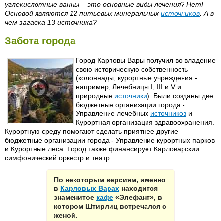
углекислотные ванны – это основные виды лечения? Нет!
Основой являются 12 питьевых минеральных
источников
. А в
чем загадка 13 источника?
Забота города
Город Карповы Вары получил во владение
свою историческую собственность
(колоннады, курортные учреждения -
например, Лечебницы I, III и V и
природные
источники
). Были созданы две
бюджетные организации города -
Управление лечебных
источников
и
Курортная организация здравоохранения.
Курортную среду помогают сделать приятнее другие
бюджетные организации города - Управление курортных парков
и Курортные леса. Город также финансирует Карловарский
симфонический оркестр и театр.
По некоторым версиям, именно
в
Карловых Варах
находится
знаменитое
кафе
«Элефант», в
котором Штирлиц встречался с
женой.