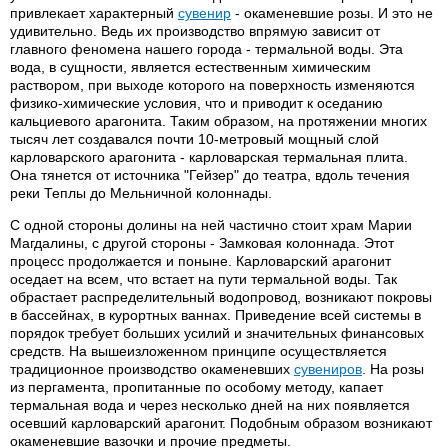
привлекает характерный
сувенир
- окаменевшие розы. И это не
удивительно. Ведь их производство впрямую зависит от
главного феномена нашего города - термальной воды. Эта
вода, в сущности, является естественным химическим
раствором, при выходе которого на поверхность изменяются
физико-химические условия, что и приводит к оседанию
кальциевого арагонита. Таким образом, на протяжении многих
тысяч лет создавался почти 10-метровый мощный слой
карловарского арагонита - карловарская термальная плита.
Она тянется от источника "Гейзер" до театра, вдоль течения
реки Теплы до Мельничной колоннады.
С одной стороны долины на ней частично стоит храм Марии
Магдалины, с другой стороны - Замковая колоннада. Этот
процесс продолжается и поныне. Карловарский арагонит
оседает на всем, что встает на пути термальной воды. Так
обрастает распределительный водопровод, возникают покровы
в бассейнах, в курортных ваннах. Приведение всей системы в
порядок требует больших усилий и значительных финансовых
средств. На вышеизложенном принципе осуществляется
традиционное производство окаменевших
сувениров
. На розы
из пергамента, пропитанные по особому методу, капает
термальная вода и через несколько дней на них появляется
осевший карловарский арагонит. Подобным образом возникают
окаменевшие вазочки и прочие предметы.