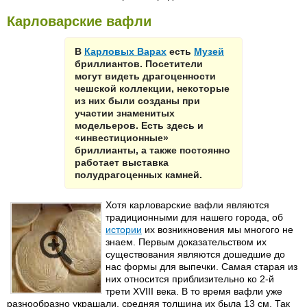
Карловарские вафли
В
Карловых Варах
есть
Музей
бриллиантов. Посетители
могут видеть драгоценности
чешской коллекции, некоторые
из них были созданы при
участии знаменитых
модельеров. Есть здесь и
«инвестиционные»
бриллианты, а также постоянно
работает выставка
полудрагоценных камней.
Хотя карловарские вафли являются
традиционными для нашего города, об
истории
их возникновения мы многого не
знаем. Первым доказательством их
существования являются дошедшие до
нас формы для выпечки. Самая старая из
них относится приблизительно ко 2-й
трети XVIII века. В то время вафли уже
разнообразно украшали, средняя толщина их была 13 см. Так