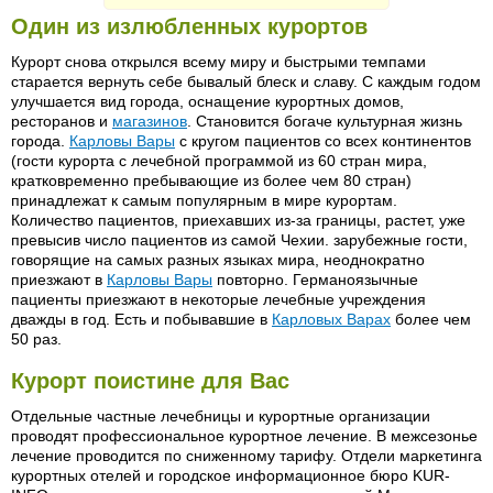
Один из излюбленных курортов
Курорт снова открылся всему миру и быстрыми темпами
старается вернуть себе бывалый блеск и славу. С каждым годом
улучшается вид города, оснащение курортных домов,
ресторанов и
магазинов
. Становится богаче культурная жизнь
города.
Карловы Вары
с кругом пациентов со всех континентов
(гости курорта с лечебной программой из 60 стран мира,
кратковременно пребывающие из более чем 80 стран)
принадлежат к самым популярным в мире курортам.
Количество пациентов, приехавших из-за границы, растет, уже
превысив число пациентов из самой Чехии. зарубежные гости,
говорящие на самых разных языках мира, неоднократно
приезжают в
Карловы Вары
повторно. Германоязычные
пациенты приезжают в некоторые лечебные учреждения
дважды в год. Есть и побывавшие в
Карловых Варах
более чем
50 раз.
Курорт поистине для Вас
Отдельные частные лечебницы и курортные организации
проводят профессиональное курортное лечение. В межсезонье
лечение проводится по сниженному тарифу. Отдели маркетинга
курортных отелей и городское информационное бюро KUR-