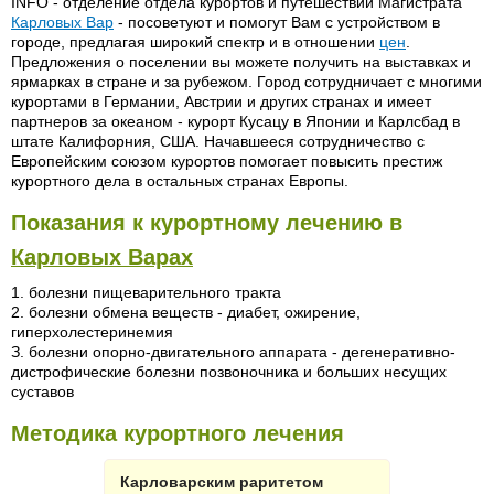
INFO - отделение отдела курортов и путешествий Магистрата
Карловых Вар
- посоветуют и помогут Вам с устройством в
городе, предлагая широкий спектр и в отношении
цен
.
Предложения о поселении вы можете получить на выставках и
ярмарках в стране и за рубежом. Город сотрудничает с многими
курортами в Германии, Австрии и других странах и имеет
партнеров за океаном - курорт Кусацу в Японии и Карлсбад в
штате Калифорния, США. Начавшееся сотрудничество с
Европейским союзом курортов помогает повысить престиж
курортного дела в остальных странах Европы.
Показания к курортному лечению в
Карловых Варах
1. болезни пищеварительного тракта
2. болезни обмена веществ - диабет, ожирение,
гиперхолестеринемия
З. болезни опорно-двигательного аппарата - дегенеративно-
дистрофические болезни позвоночника и больших несущих
суставов
Методика курортного лечения
Карловарским раритетом