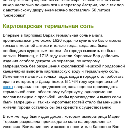
ликер настолько понравился императору Австрии, что с тех пор
к австрийскому двору ежемесячно поставляли 50 литров
"Бехеровки".
Карловарская термальная соль
Впервые в Карповых Варах термальная соль начала
прописываться уже около 1620 года, но купить ее было можно
только в местной аптеке и только тогда, когда она была
необходима курортным гостям. Из города вывозить ее было
нельзя. Наконец, в 1718 году жители Карповых Вар добились
издания особого декрета императора, по которому
запрещалось без разрешения королевской чешской придворной
канцелярии вывозить карловарскую воду и термальную соль.
Изменения начались только тогда, когда в городе стал работать
врач и историк д-р Давид Бехер. В 1764 году муниципальный
совет
направил его предложение, касающееся производства
термальной соли, областному губерниуму, одновременно
послав петицию с просьбой, чтобы производство и вывоз соли
были запрещены, так как курортных гостей стало бы меньше и
жители города остались бы без средств к существованию.
В том же году был издан декрет, которым императрица Мария
Терезия разрешила производство соли на определенных
условиях. Внимание почти каждого посетителя Карповых Вар