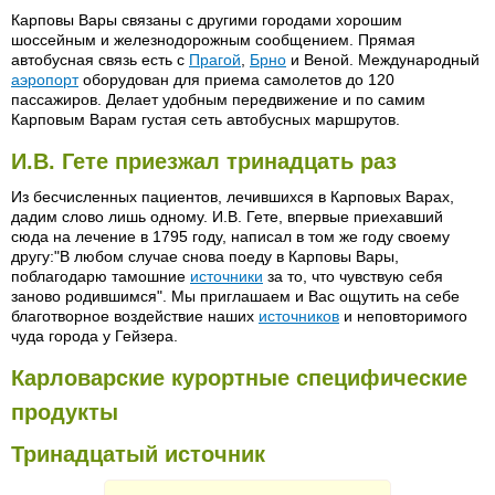
Карповы Вары связаны с другими городами хорошим
шоссейным и железнодорожным сообщением. Прямая
автобусная связь есть с
Прагой
,
Брно
и Веной. Международный
аэропорт
оборудован для приема самолетов до 120
пассажиров. Делает удобным передвижение и по самим
Карповым Варам густая сеть автобусных маршрутов.
И.В. Гете приезжал тринадцать раз
Из бесчисленных пациентов, лечившихся в Карповых Варах,
дадим слово лишь одному. И.В. Гете, впервые приехавший
сюда на лечение в 1795 году, написал в том же году своему
другу:"В любом случае снова поеду в Карповы Вары,
поблагодарю тамошние
источники
за то, что чувствую себя
заново родившимся". Мы приглашаем и Вас ощутить на себе
благотворное воздействие наших
источников
и неповторимого
чуда города у Гейзера.
Карловарские курортные специфические
продукты
Тринадцатый источник