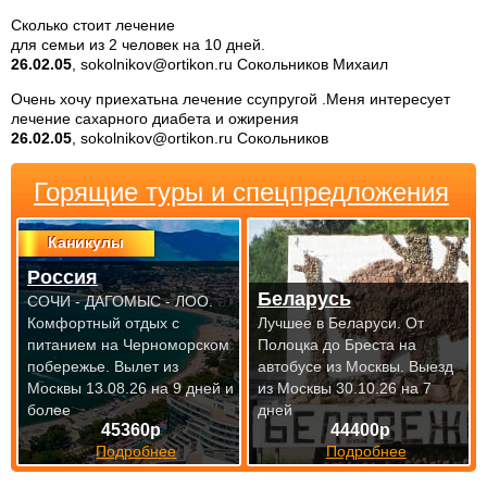
Сколько стоит лечение
для семьи из 2 человек на 10 дней.
26.02.05
, sokolnikov@ortikon.ru Сокольников Михаил
Очень хочу приехатьна лечение ссупругой .Меня интересует
лечение сахарного диабета и ожирения
26.02.05
, sokolnikov@ortikon.ru Сокольников
Горящие туры и спецпредложения
Каникулы
Россия
Беларусь
СОЧИ - ДАГОМЫС - ЛОО.
Комфортный отдых с
Лучшее в Беларуси. От
питанием на Черноморском
Полоцка до Бреста на
побережье.
Вылет из
автобусе из Москвы.
Выезд
Москвы 13.08.26 на 9 дней и
из Москвы 30.10.26 на 7
более
дней
45360р
44400р
Подробнее
Подробнее