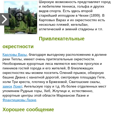
Широкую возможность представляет город
и любителям тенниса, гольфа и других
видов спорта. Есть здесь второй
старейший ипподром в Чехии (1899). В
Карповых Варах и их окрестностях есть
несколько пляжей, кегельбан,
атлетический и зимний стадионы и т.п.
Привлекательные
окрестности
Карловы Вары
, благодаря выгодному расположению в долине
реки Теплы, имеют очень притягательные окрестности.
Необозримые курортные леса являются местом прогулок и
пикников гостей города и его жителей, В близлежащих
окрестностях мы можем посетить Олений прыжок, обзорную
башню Диана с канатной дорогой, смотровую площадку Гете,
холм Три креста, плотину в Бржезовой, Сватошские скалы,
замок
Локет
, Ангельскую гору и т.д. Из более отдаленных мест
упомянем Рудные горы, Хеб, Жлутице и, естественно,
курортные центры этой области Марианске Лазне и
Франтишковы Лазне
.
Хорошее сообщение