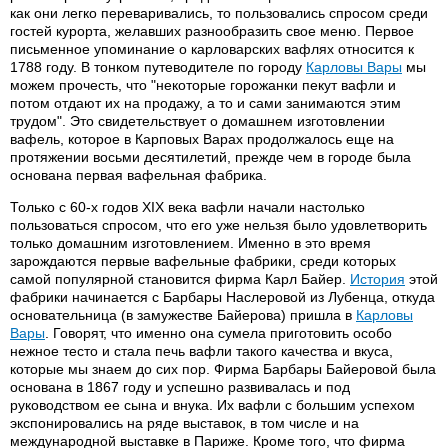
как они легко переваривались, то пользовались спросом среди
гостей курорта, желавших разнообразить свое меню. Первое
письменное упоминание о карловарских вафлях относится к
1788 году. В тонком путеводителе по городу
Карловы Вары
мы
можем прочесть, что "некоторые горожанки пекут вафли и
потом отдают их на продажу, а то и сами занимаются этим
трудом". Это свидетельствует о домашнем изготовлении
вафель, которое в Карповых Варах продолжалось еще на
протяжении восьми десятилетий, прежде чем в городе была
основана первая вафельная фабрика.
Только с 60-х годов XIX века вафли начали настолько
пользоваться спросом, что его уже нельзя было удовлетворить
только домашним изготовлением. Именно в это время
зарождаются первые вафельные фабрики, среди которых
самой популярной становится фирма Карл Байер.
История
этой
фабрики начинается с Барбары Наслеровой из Лубенца, откуда
основательница (в замужестве Байерова) пришла в
Карловы
Вары
. Говорят, что именно она сумела приготовить особо
нежное тесто и стала печь вафли такого качества и вкуса,
которые мы знаем до сих пор. Фирма Барбары Байеровой была
основана в 1867 году и успешно развивалась и под
руководством ее сына и внука. Их вафли с большим успехом
экспонировались на ряде выставок, в том числе и на
международной выставке в Париже. Кроме того, что фирма