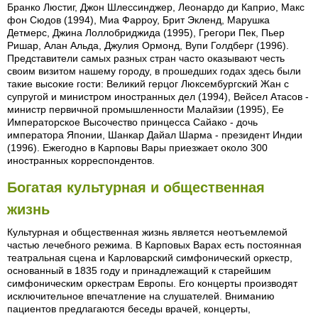
Бранко Люстиг, Джон Шлессинджер, Леонардо ди Каприо, Макс
фон Сюдов (1994), Миа Фарроу, Брит Экленд, Марушка
Детмерс, Джина Лоллобриджида (1995), Грегори Пек, Пьер
Ришар, Алан Альда, Джулия Ормонд, Вупи Голдберг (1996).
Представители самых разных стран часто оказывают честь
своим визитом нашему городу, в прошедших годах здесь были
такие высокие гости: Великий герцог Люксембургский Жан с
супругой и министром иностранных дел (1994), Вейсел Атасов -
министр первичной промышленности Малайзии (1995), Ее
Императорское Высочество принцесса Сайако - дочь
императора Японии, Шанкар Дайал Шарма - президент Индии
(1996). Ежегодно в Карповы Вары приезжает около 300
иностранных корреспондентов.
Богатая культурная и общественная
жизнь
Культурная и общественная жизнь является неотъемлемой
частью лечебного режима. В Карповых Варах есть постоянная
театральная сцена и Карловарский симфонический оркестр,
основанный в 1835 году и принадлежащий к старейшим
симфоническим оркестрам Европы. Его концерты производят
исключительное впечатление на слушателей. Вниманию
пациентов предлагаются беседы врачей, концерты,