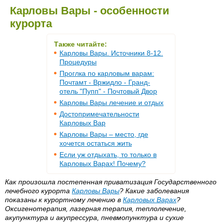
Карловы Вары - особенности
курорта
Также читайте:
Карловы Вары. Источники 8-12.
Процедуры
Проглка по карловым варам:
Почтамт - Вржидло - Гранд-
отель "Пупп" - Почтовый Двор
Карловы Вары лечение и отдых
Достопримечательности
Карловых Вар
Карловы Вары – место, где
хочется остаться жить
Если уж отдыхать, то только в
Карловых Варах! Почему?
Как произошла постепенная приватизация Государственного
лечебного курорта
Карловы Вары
? Какие заболевания
показаны к курортному лечению в
Карловых Варах
?
Оксигенотерапия, лазерная терапия, теплолечение,
акупунктура и акупрессура, пневмопунктура и сухие