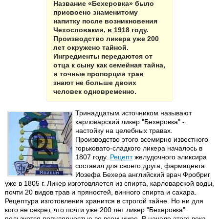
Название «Бехеровка» было
присвоено знаменитому
напитку после возникновения
Чехословакии, в 1918 году.
Производство ликера уже 200
лет окружено тайной.
Ингредиенты передаются от
отца к сыну как семейная тайна,
и точные пропорции трав
знают не больше двоих
человек одновременно.
Тринадцатым источником называют
карловарский ликер "Бехеровка" -
настойку на целебных травах.
Производство этого всемирно известного
горьковато-сладкого ликера началось в
1807 году.
Рецепт
желудочного эликсира
составил для своего друга, фармацевта
Иозефа Бехера английский врач Фробриг
уже в 1805 г. Ликер изготовляется из спирта, карловарской воды,
почти 20 видов трав и пряностей, винного спирта и сахара.
Рецептура изготовления хранится в строгой тайне. Но ни для
кого не секрет, что почти уже 200 лет ликер "Бехеровка"
пользуется популярностью во всем мире. В начале этого века