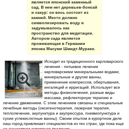
является японский каменный
сад. В нем нет деревьев-бонсай
и сакур: он весь состоит из
камней. Место должно
символизировать воду и
задумывалось как
пространство для медитации.
Автором сада является
проживающая в Германии
японка Масуми Шмидт-Мураки.
Исходит из традиционного карловарского
лечения - питьевое лечение
карловарскими минеральными водами,
минеральные и другие ванны,
применение компрессов, обертывания,
ингаляций и ирригаций. Использует все
методы физиолечения, разные виды
массажа, рефлекторную терапию и
лечение движением. С этим лечением связаны и специальные
лечебные методы (оксигенотерапия, лазерная терапия,
теплолечение, акупунктура и акупрессура, пневмопунктура и
сухие углекислотные ванны). Своим опытом в курортном деле
наш город привлекает специалистов из тех стран, где пока еще
не существует курортная традиция.