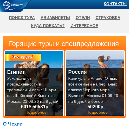
КОНТАКТЫ
ПОИСК ТУРА
АВИАБИЛЕТЫ
ОТЕЛИ
СТРАХОВКА
КУДА ПОЕХАТЬ?
ИНТЕРЕСНОЕ
Горящие туры и спецпредложения
Это круто!
Египет
Россия
Ускользни от
Каникулы в Анапе. Отдых
повседневности в
всей семьей на песчаных
тропический оазис! Шарм
пляжах Черного моря.
эль Шейх ждёт!
Вылет из
Вылет из Москвы 01.09.26
Москвы 23.08.26 на 9 дней
на 8 дней и более
601$ 50581р
50200р
Подробнее
Подробнее
О Чехии