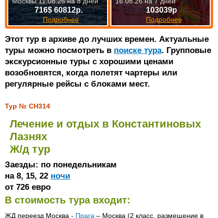
Москвы 11.08.26 на 8 дней
16.08.26 на 7 дней
716$ 60812р.
103039р
Подробнее
Подробнее
Этот тур в архиве до лучших времен. Актуальные
туры можно посмотреть в
поиске тура
. Групповые
экскурсионные туры с хорошими ценами
возобновятся, когда полетят чартеры или
регулярные рейсы с блоками мест.
Тур № CH314
Лечение и отдых в Константиновых
Лазнях
Ж/д тур
Заезды: по понедельникам
на 8, 15, 22
ночи
от 726 евро
В стоимость тура входит:
ЖД переезд Москва -
Прага
– Москва (2 класс, размещение в