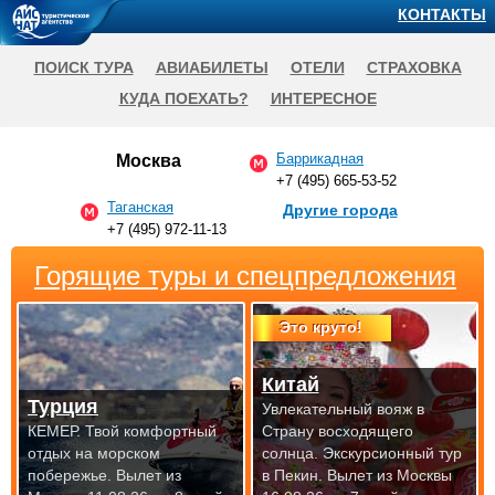
КОНТАКТЫ
ПОИСК ТУРА
АВИАБИЛЕТЫ
ОТЕЛИ
СТРАХОВКА
КУДА ПОЕХАТЬ?
ИНТЕРЕСНОЕ
Баррикадная
Москва
+7 (495) 665-53-52
Таганская
Другие города
+7 (495) 972-11-13
Горящие туры и спецпредложения
Это круто!
Китай
Турция
Увлекательный вояж в
КЕМЕР. Твой комфортный
Страну восходящего
отдых на морском
солнца. Экскурсионный тур
побережье.
Вылет из
в Пекин.
Вылет из Москвы