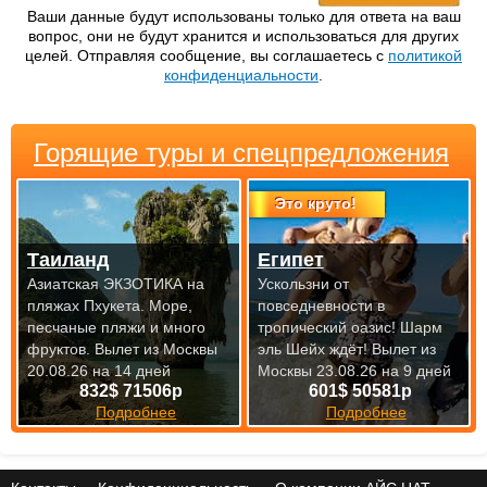
Ваши данные будут использованы только для ответа на ваш
вопрос, они не будут хранится и использоваться для других
целей. Отправляя сообщение, вы соглашаетесь с
политикой
конфиденциальности
.
Горящие туры и спецпредложения
Это круто!
Таиланд
Египет
Азиатская ЭКЗОТИКА на
Ускользни от
пляжах Пхукета. Море,
повседневности в
песчаные пляжи и много
тропический оазис! Шарм
фруктов.
Вылет из Москвы
эль Шейх ждёт!
Вылет из
20.08.26 на 14 дней
Москвы 23.08.26 на 9 дней
832$ 71506р
601$ 50581р
Подробнее
Подробнее