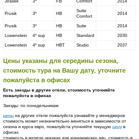
Jirasek
3*
FB
Comfort
2014
Suite
Prusik
3*
HB
2014
Comfort
Prusik
3*
HB
Suite
2014
Lowenstein
4* sup
HB
Standard
2030
Lowenstein
4* sup
HBT
Studio
2037
Цены указаны для середины сезона,
стоимость тура на Вашу дату, уточните
пожалуйста в офисах
Есть заезды в другие отели, стоимость уточняйте
пожалуйста в офисах
Заезды: по понедельникам
цены
на другие отели пожалуйста узнавайте у менеджеров
стоимость может незначительно меняться в зависимости от
сезона и курса евро, пожалуйста уточняйте текущую
цену
в
офисах
стоимость в валюте указана для юридических лиц, стоимость в