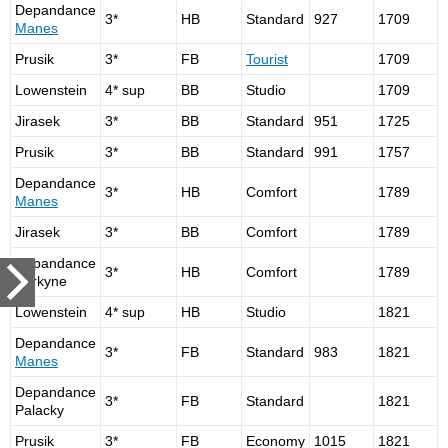
Depandance
3*
HB
Standard
927
1709
Manes
Prusik
3*
FB
Tourist
1709
Lowenstein
4* sup
BB
Studio
1709
Jirasek
3*
BB
Standard
951
1725
Prusik
3*
BB
Standard
991
1757
Depandance
3*
HB
Comfort
1789
Manes
Jirasek
3*
BB
Comfort
1789
Depandance
3*
HB
Comfort
1789
Purkyne
Lowenstein
4* sup
HB
Studio
1821
Depandance
3*
FB
Standard
983
1821
Manes
Depandance
3*
FB
Standard
1821
Palacky
Prusik
3*
FB
Economy
1015
1821