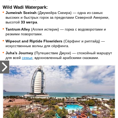
Wild Wadi Waterpark:
Jumeirah Sceirah
(Джумейра Скеира) — одна из самых
высоких и быстрых горок за пределами Северной Америки,
высотой
33 метра
.
Tantrum Alley
(Аллея истерик) — горка с водоворотами и
резкими поворотами.
Wipeout and Riptide Flowriders
(Сёрфинг и риптайд) —
искусственные волны для сёрфинга.
Juha’s Journey
(Путешествие Джухи) — спокойный маршрут
для всей
семьи
, вдохновленный арабскими сказками.