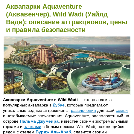
Аквапарки Aquaventure
(Аквавенчер), Wild Wadi (Уайлд
Вади): описание аттракционов, цены
и правила безопасности
Аквапарки Aquaventure
и
Wild Wadi
— это два самых
популярных аквапарка в
Дубае
, которые предлагают
уникальные водные аттракционы,
развлечения
для всей
семьи
и незабываемые впечатления. Aquaventure, расположенный на
острове
Пальма Джумейра
, известен своими экстремальными
горками и
пляжами
с белым песком. Wild Wadi, находящийся
рядом с отелем
Бурдж Аль-Араб
, славится своими