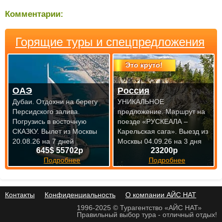
Комментарии:
Горящие туры и спецпредложения
Это круто!
ОАЭ
Россия
Дубаи. Отдохни на берегу
УНИКАЛЬНОЕ
Персидского залива.
предложение. Маршрут на
Погрузись в восточную
поезде «РУСКЕАЛА –
СКАЗКУ.
Вылет из Москвы
Карельская сага».
Выезд из
20.08.26 на 7 дней
Москвы 04.09.26 на 3 дня
645$ 55702р
23200р
Подробнее
Подробнее
Контакты
Конфиденциальность
О компании АЙС НАТ
1996-2025 © Турагентство «АЙС НАТ»
Правильный выбор тура - отличный отдых!