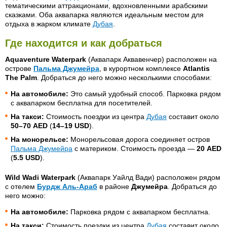
тематическими аттракционами, вдохновленными арабскими
сказками. Оба аквапарка являются идеальным местом для
отдыха в жарком климате
Дубая
.
Где находится и как добраться
Aquaventure Waterpark
(Аквапарк Аквавенчер) расположен на
острове
Пальма Джумейра
, в курортном комплексе
Atlantis
The Palm
. Добраться до него можно несколькими способами:
На автомобиле:
Это самый удобный способ. Парковка рядом
с аквапарком бесплатна для посетителей.
На такси:
Стоимость поездки из центра
Дубая
составит около
50–70 AED
(
14–19 USD
).
На монорельсе:
Монорельсовая дорога соединяет остров
Пальма Джумейра
с материком. Стоимость проезда —
20 AED
(
5.5 USD
).
Wild Wadi Waterpark
(Аквапарк Уайлд Вади) расположен рядом
с отелем
Бурдж Аль-Араб
в районе
Джумейра
. Добраться до
него можно:
На автомобиле:
Парковка рядом с аквапарком бесплатна.
На такси:
Стоимость поездки из центра
Дубая
составит около