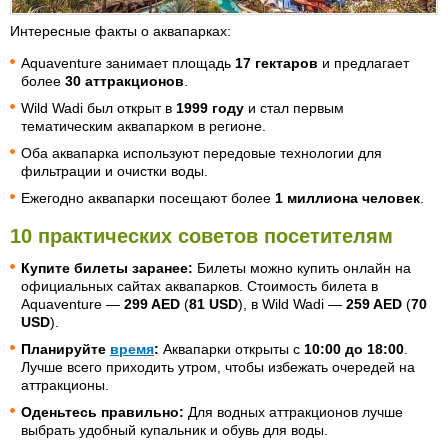
Интересные факты о аквапарках:
Aquaventure занимает площадь
17 гектаров
и предлагает
более
30 аттракционов
.
Wild Wadi был открыт в
1999 году
и стал первым
тематическим аквапарком в регионе.
Оба аквапарка используют передовые технологии для
фильтрации и очистки воды.
Ежегодно аквапарки посещают более
1 миллиона человек
.
10 практических советов посетителям
Купите билеты заранее:
Билеты можно купить онлайн на
официальных сайтах аквапарков. Стоимость билета в
Aquaventure —
299 AED
(
81 USD
), в Wild Wadi —
259 AED
(
70
USD
).
Планируйте
время
:
Аквапарки открыты с
10:00 до 18:00
.
Лучше всего приходить утром, чтобы избежать очередей на
аттракционы.
Оденьтесь правильно:
Для водных аттракционов лучше
выбрать удобный купальник и обувь для воды.