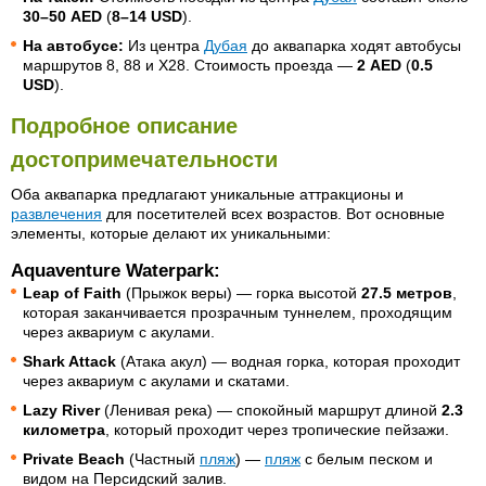
30–50 AED
(
8–14 USD
).
На автобусе:
Из центра
Дубая
до аквапарка ходят автобусы
маршрутов 8, 88 и X28. Стоимость проезда —
2 AED
(
0.5
USD
).
Подробное описание
достопримечательности
Оба аквапарка предлагают уникальные аттракционы и
развлечения
для посетителей всех возрастов. Вот основные
элементы, которые делают их уникальными:
Aquaventure Waterpark:
Leap of Faith
(Прыжок веры) — горка высотой
27.5 метров
,
которая заканчивается прозрачным туннелем, проходящим
через аквариум с акулами.
Shark Attack
(Атака акул) — водная горка, которая проходит
через аквариум с акулами и скатами.
Lazy River
(Ленивая река) — спокойный маршрут длиной
2.3
километра
, который проходит через тропические пейзажи.
Private Beach
(Частный
пляж
) —
пляж
с белым песком и
видом на Персидский залив.