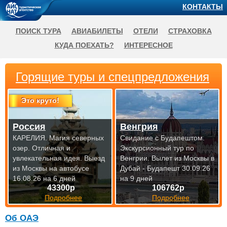
КОНТАКТЫ
ПОИСК ТУРА
АВИАБИЛЕТЫ
ОТЕЛИ
СТРАХОВКА
КУДА ПОЕХАТЬ?
ИНТЕРЕСНОЕ
Горящие туры и спецпредложения
Это круто!
Россия
Венгрия
КАРЕЛИЯ. Магия северных
Свидание с Будапештом.
озер. Отличная и
Экскурсионный тур по
увлекательная идея.
Выезд
Венгрии.
Вылет из Москвы в
из Москвы на автобусе
Дубай - Будапешт 30.09.26
16.08.26 на 6 дней
на 9 дней
43300р
106762р
Подробнее
Подробнее
Об ОАЭ