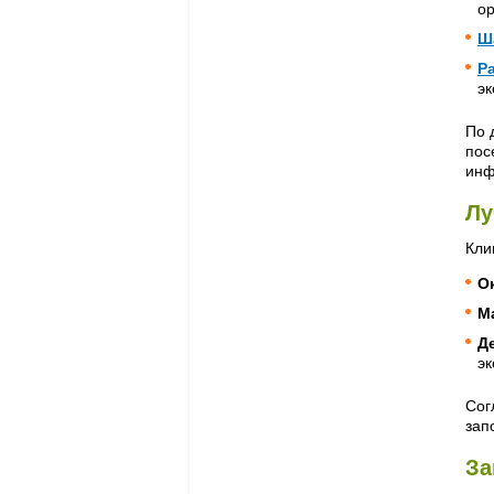
ор
Ш
Р
эк
По 
пос
инф
Лу
Кли
О
М
Д
эк
Сог
зап
За