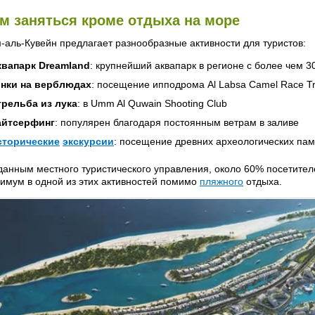
м заняться кроме отдыха на море
-аль-Кувейн предлагает разнообразные активности для туристов:
квапарк Dreamland
: крупнейший аквапарк в регионе с более чем 
онки на верблюдах
: посещение ипподрома Al Labsa Camel Race T
трельба из лука
: в Umm Al Quwain Shooting Club
айтсерфинг
: популярен благодаря постоянным ветрам в заливе
сторические
экскурсии
: посещение древних археологических памя
данным местного туристического управления, около 60% посетител
имум в одной из этих активностей помимо
пляжного
отдыха.