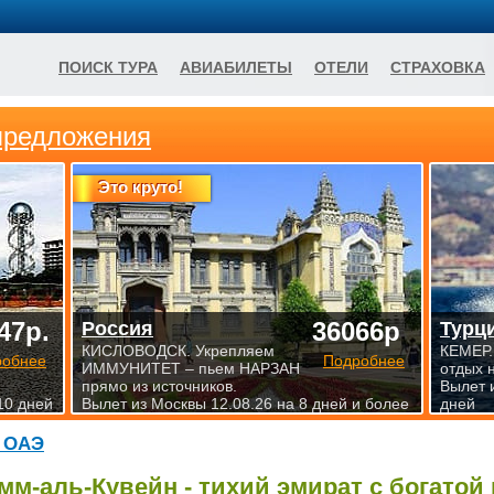
ПОИСК ТУРА
АВИАБИЛЕТЫ
ОТЕЛИ
СТРАХОВКА
предложения
Это круто!
47р.
36066р
Россия
Турц
КИСЛОВОДСК. Укрепляем
КЕМЕР.
робнее
Подробнее
ИММУНИТЕТ – пьем НАРЗАН
отдых 
прямо из источников.
Вылет 
10 дней
Вылет из Москвы 12.08.26 на 8 дней и более
дней
 ОАЭ
мм-аль-Кувейн - тихий эмират с богато