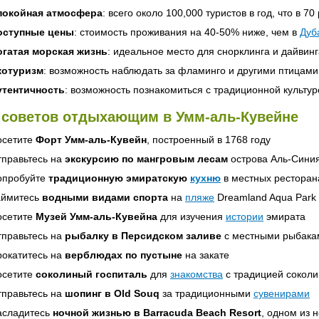
покойная атмосфера
: всего около 100,000 туристов в год, что в 7
оступные цены
: стоимость проживания на 40-50% ниже, чем в
Дуб
огатая морская жизнь
: идеальное место для снорклинга и дайвинг
котуризм
: возможность наблюдать за фламинго и другими птицами
утентичность
: возможность познакомиться с традиционной культур
 советов отдыхающим в Умм-аль-Кувейне
осетите
Форт Умм-аль-Кувейн
, построенный в 1768 году
тправьтесь на
экскурсию по мангровым лесам
острова Аль-Сини
опробуйте
традиционную эмиратскую
кухню
в местных ресторан
аймитесь
водными видами спорта
на
пляже
Dreamland Aqua Park
осетите
Музей Умм-аль-Кувейна
для изучения
истории
эмирата
тправьтесь на
рыбалку в Персидском заливе
с местными рыбака
рокатитесь на
верблюдах по пустыне
на закате
осетите
соколиный госпиталь
для
знакомства
с традицией соколи
тправьтесь на
шопинг в Old Souq
за традиционными
сувенирами
асладитесь
ночной жизнью в Barracuda Beach Resort
, одном из 