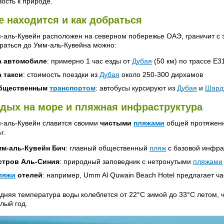
зость к природе.
е находится и как добраться
-аль-Кувейн расположен на северном побережье ОАЭ, граничит с
раться до Умм-аль-Кувейна можно:
а автомобиле
: примерно 1 час езды от
Дубая
(50 км) по трассе E3
а такси
: стоимость поездки из
Дубая
около 250-300 дирхамов
бщественным
транспортом
: автобусы курсируют из
Дубая
и
Шард
дых на море и пляжная инфраструктура
-аль-Кувейн славится своими
чистыми
пляжами
общей протяженн
ы:
мм-аль-Кувейн Бич
: главный общественный
пляж
с базовой инфра
стров Аль-Синия
: природный заповедник с нетронутыми
пляжами
ляжи
отелей
: например, Umm Al Quwain Beach Hotel предлагает ч
дняя температура воды колеблется от 22°C зимой до 33°C летом,
глый год.