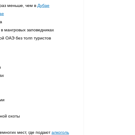
0 раз меньше, чем в
Дубае
ае
а
 в мангровых заповедниках
ой ОАЭ без толп туристов
я
ах
ми
ной охоты
немногих мест, где подают
алкоголь