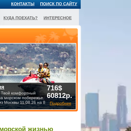
КОНТАКТЫ
ПОИСК ПО САЙТУ
КУДА ПОЕХАТЬ?
ИНТЕРЕСНОЕ
716$
ия
 Твой комфортный
60812р.
на морском побережье.
из Москвы 11.08.26 на 8
Подробнее
й морской жизнью