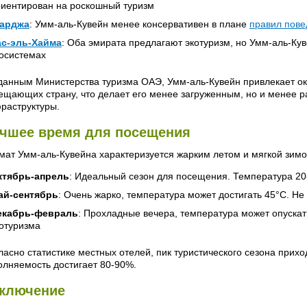
иентирован на роскошный туризм
арджа
: Умм-аль-Кувейн менее консервативен в плане
правил пове
ас-эль-Хайма
: Оба эмирата предлагают экотуризм, но Умм-аль-Ку
осистемах
данным Министерства туризма ОАЭ, Умм-аль-Кувейн привлекает око
ещающих страну, что делает его менее загруженным, но и менее р
раструктуры.
чшее время для посещения
мат Умм-аль-Кувейна характеризуется жарким летом и мягкой зимо
ктябрь-апрель
: Идеальный сезон для посещения. Температура 20
ай-сентябрь
: Очень жарко, температура может достигать 45°C. Н
екабрь-февраль
: Прохладные вечера, температура может опуска
отуризма
ласно статистике местных отелей, пик туристического сезона прих
олняемость достигает 80-90%.
ключение