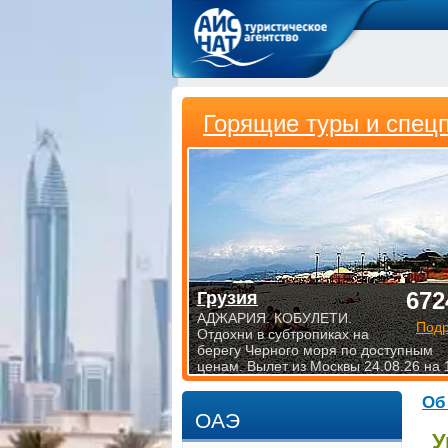
Горящие туры и спец
672
Грузия
АДЖАРИЯ. КОБУЛЕТИ.
Под
Отдохни в субтропиках на
берегу Черного моря по доступным
ценам. Вылет из Москвы 24.08.26 на 
Об
ОАЭ
У