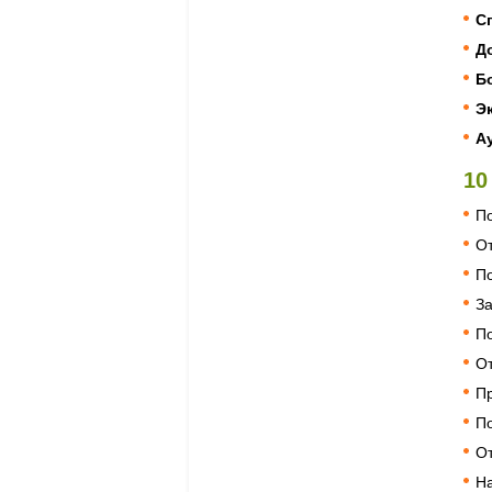
С
Д
Б
Э
А
10
П
О
П
З
П
О
П
П
О
Н