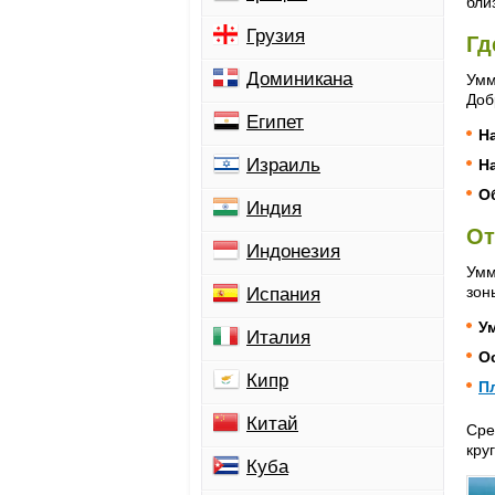
бли
Грузия
Гд
Доминикана
Умм
Доб
Египет
Н
Израиль
Н
О
Индия
От
Индонезия
Умм
зон
Испания
У
Италия
О
Кипр
П
Китай
Сре
кру
Куба