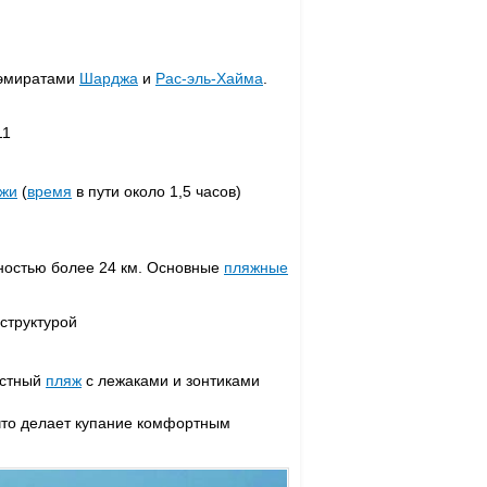
 эмиратами
Шарджа
и
Рас-эль-Хайма
.
11
жи
(
время
в пути около 1,5 часов)
остью более 24 км. Основные
пляжные
структурой
астный
пляж
с лежаками и зонтиками
 что делает купание комфортным