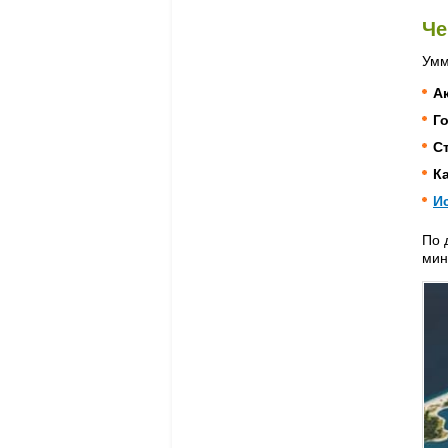
Че
Умм
А
Г
С
К
И
По 
мин