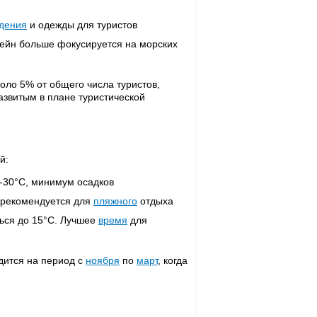
дения
и одежды для туристов
вейн больше фокусируется на морских
ло 5% от общего числа туристов,
азвитым в плане туристической
й:
-30°C, минимум осадков
е рекомендуется для
пляжного
отдыха
ться до 15°C. Лучшее
время
для
одится на период с
ноября
по
март
, когда