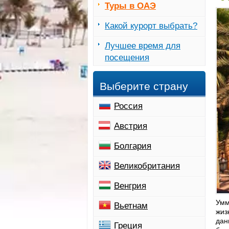
Туры в ОАЭ
Какой курорт выбрать?
Лучшее время для
посещения
Выберите страну
Россия
Австрия
Болгария
Великобритания
Венгрия
Умм
Вьетнам
жиз
дан
Греция