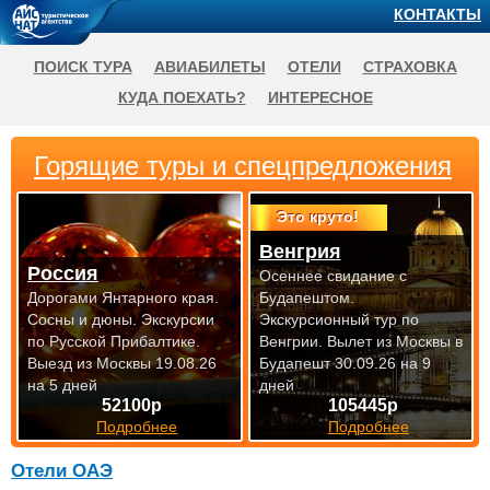
КОНТАКТЫ
ПОИСК ТУРА
АВИАБИЛЕТЫ
ОТЕЛИ
СТРАХОВКА
КУДА ПОЕХАТЬ?
ИНТЕРЕСНОЕ
Горящие туры и спецпредложения
Это круто!
Венгрия
Россия
Осеннее свидание с
Дорогами Янтарного края.
Будапештом.
Сосны и дюны. Экскурсии
Экскурсионный тур по
по Русской Прибалтике.
Венгрии.
Вылет из Москвы в
Выезд из Москвы 19.08.26
Будапешт 30.09.26 на 9
на 5 дней
дней
52100р
105445р
Подробнее
Подробнее
Отели ОАЭ