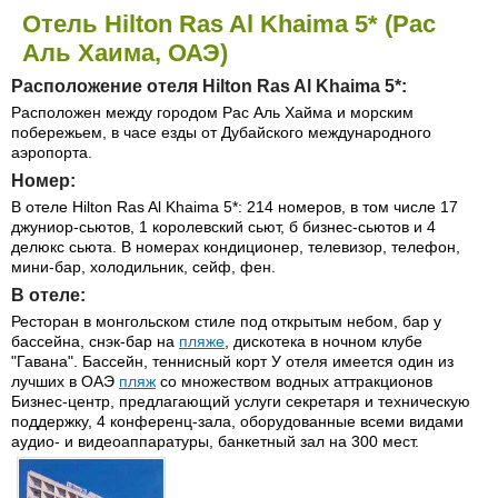
Отель Hilton Ras Al Khaima 5* (Рас
Аль Хаима, ОАЭ)
Расположение отеля Hilton Ras Al Khaima 5*:
Расположен между городом Рас Аль Хайма и морским
побережьем, в часе езды от Дубайского международного
аэропорта.
Номер:
В отеле Hilton Ras Al Khaima 5*: 214 номеров, в том числе 17
джуниор-сьютов, 1 королевский сьют, б бизнес-сьютов и 4
делюкс сьюта. В номерах кондиционер, телевизор, телефон,
мини-бар, холодильник, сейф, фен.
В отеле:
Ресторан в монгольском стиле под открытым небом, бар у
бассейна, снэк-бар на
пляже
, дискотека в ночном клубе
"Гавана". Бассейн, теннисный корт У отеля имеется один из
лучших в ОАЭ
пляж
со множеством водных аттракционов
Бизнес-центр, предлагающий услуги секретаря и техническую
поддержку, 4 конференц-зала, оборудованные всеми видами
аудио- и видеоаппаратуры, банкетный зал на 300 мест.