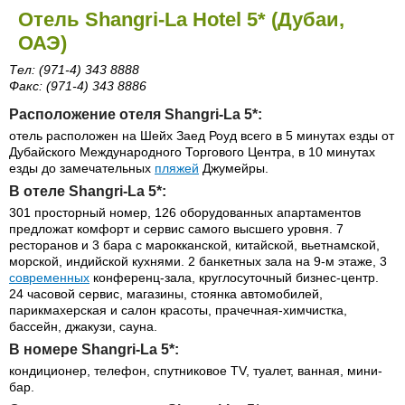
Отель Shangri-La Hotel 5* (Дубаи,
ОАЭ)
Тел: (971-4) 343 8888
Факс: (971-4) 343 8886
Расположение отеля Shangri-La 5*:
отель расположен на Шейх Заед Роуд всего в 5 минутах езды от
Дубайского Международного Торгового Центра, в 10 минутах
езды до замечательных
пляжей
Джумейры.
В отеле Shangri-La 5*:
301 просторный номер, 126 оборудованных апартаментов
предложат комфорт и сервис самого высшего уровня. 7
ресторанов и 3 бара с марокканской, китайской, вьетнамской,
морской, индийской кухнями. 2 банкетных зала на 9-м этаже, 3
современных
конференц-зала, круглосуточный бизнес-центр.
24 часовой сервис, магазины, стоянка автомобилей,
парикмахерская и салон красоты, прачечная-химчистка,
бассейн, джакузи, сауна.
В номере Shangri-La 5*:
кондиционер, телефон, спутниковое TV, туалет, ванная, мини-
бар.