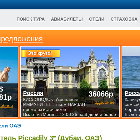
ПОИСК ТУРА
АВИАБИЛЕТЫ
ОТЕЛИ
СТРАХОВКА
предложения
Это круто!
$
36066р
Россия
Росс
81р
КИСЛОВОДСК. Укрепляем
Канику
Подробнее
ИММУНИТЕТ – пьем НАРЗАН
семьей
робнее
прямо из источников.
Черног
Вылет из Москвы 12.08.26 на 8 дней и более
Вылет 
ели ОАЭ
тель Piccadily 3* (Дубаи, ОАЭ)