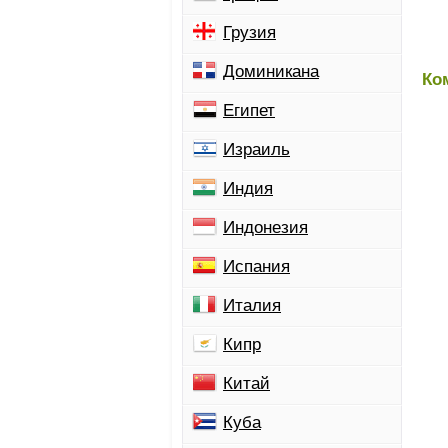
Грузия
Доминикана
Ко
Египет
Израиль
Индия
Индонезия
Испания
Италия
Кипр
Китай
Куба