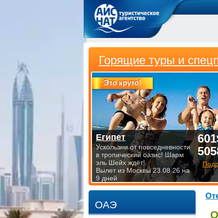
Горящие туры и спец
Это круто!
601
Египет
Ускользни от повседневности
505
в тропический оазис! Шарм
эль Шейх ждёт!
Под
Вылет из Москвы 23.08.26 на
9 дней
От
ОАЭ
О