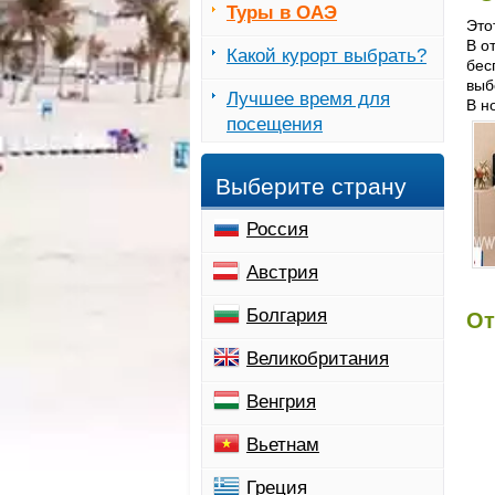
Туры в ОАЭ
Это
В о
Какой курорт выбрать?
бес
выб
Лучшее время для
В н
посещения
Выберите страну
Россия
Австрия
Болгария
От
Великобритания
Венгрия
Вьетнам
Греция