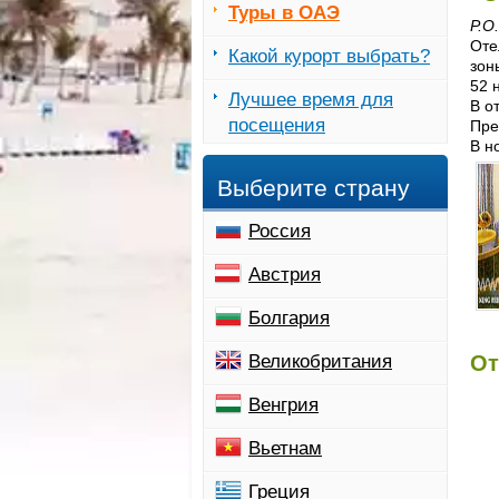
Туры в ОАЭ
P.O
Оте
Какой курорт выбрать?
зон
52 
Лучшее время для
В о
посещения
Пре
В н
Выберите страну
Россия
Австрия
Болгария
Великобритания
От
Венгрия
Вьетнам
Греция