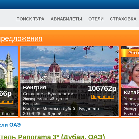
ПОИСК ТУРА
АВИАБИЛЕТЫ
ОТЕЛИ
СТРАХОВКА
предложения
Это 
106762р
Венгрия
66р
Кита
Свидание с Будапештом.
Подробнее
Экскурсионный тур по
Увлека
робнее
Венгрии.
восход
Вылет из Москвы в Дубай - Будапешт
Экскур
и более
30.09.26 на 9 дней
Вылет 
ели ОАЭ
тель Panorama 3* (Дубаи, ОАЭ)