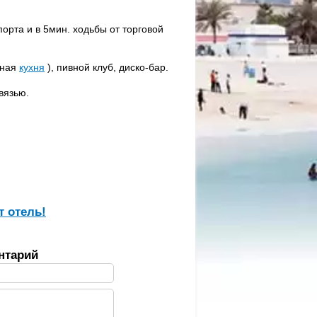
орта и в 5мин. ходьбы от торговой
ьная
кухня
), пивной клуб, диско-бар.
вязью.
т отель!
нтарий