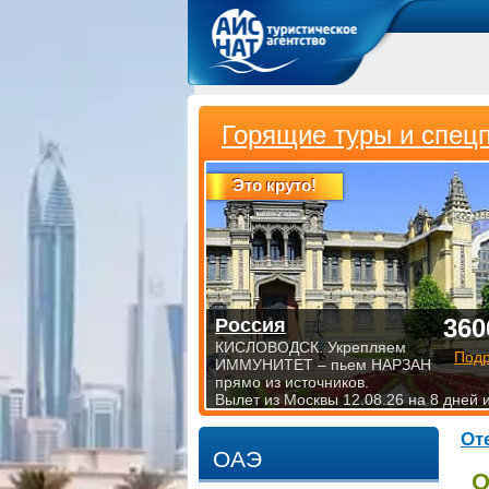
Горящие туры и спец
Это круто!
360
Россия
КИСЛОВОДСК. Укрепляем
Под
ИММУНИТЕТ – пьем НАРЗАН
прямо из источников.
Вылет из Москвы 12.08.26 на 8 дней 
От
ОАЭ
О