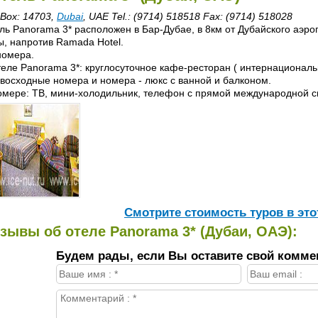
.Box: 14703,
Dubai
, UAE Tel.: (9714) 518518 Fax: (9714) 518028
ль Panorama 3* расположен в Бар-Дубае, в 8км от Дубайского аэроп
ы, напротив Ramada Hotel.
номера.
теле Panorama 3*: круглосуточное кафе-ресторан ( интернационал
восходные номера и номера - люкс с ванной и балконом.
омере: ТВ, мини-холодильник, телефон с прямой международной с
Cмотрите стоимость туров в это
зывы об отеле Panorama 3* (Дубаи, ОАЭ):
Будем рады, если Вы оставите свой комме