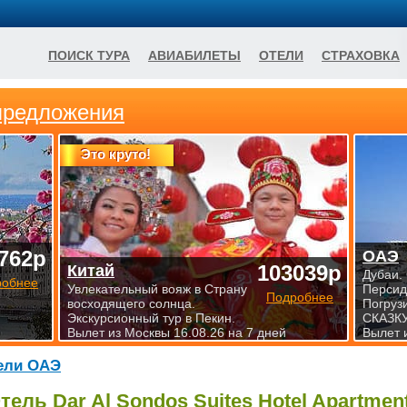
ПОИСК ТУРА
АВИАБИЛЕТЫ
ОТЕЛИ
СТРАХОВКА
предложения
Это круто!
762р
ОАЭ
103039р
Китай
Дубаи.
робнее
Увлекательный вояж в Страну
Персид
Подробнее
восходящего солнца.
Погруз
Экскурсионный тур в Пекин.
СКАЗКУ
Вылет из Москвы 16.08.26 на 7 дней
Вылет 
ели ОАЭ
тель Dar Al Sondos Suites Hotel Apartmen