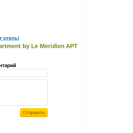
т отель!
artment by Le Meridien APT
нтарий