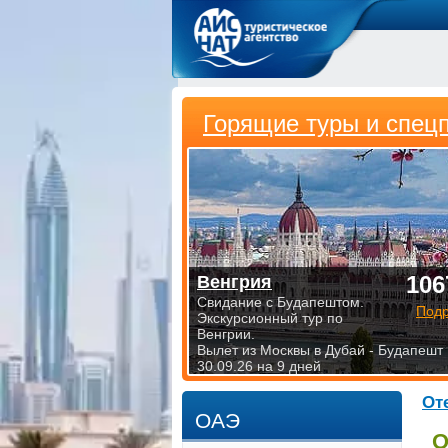
Горящие туры и спец
106
Венгрия
Свидание с Будапештом.
Под
Экскурсионный тур по
Венгрии.
Вылет из Москвы в Дубай - Будапешт
30.09.26 на 9 дней
От
ОАЭ
О