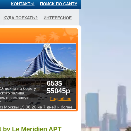
КОНТАКТЫ
ПОИСК ПО САЙТУ
КУДА ПОЕХАТЬ?
ИНТЕРЕСНОЕ
653$
 Отдохни на берегу
55045р
ского залива.
ись в восточную
Подробнее
.
из Москвы 19.08.26 на 7 дней и более
t by Le Meridien APT