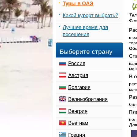
Туры в ОАЭ
(
Какой курорт выбрать?
Тел
Фак
Лучшее время для
Рас
посещения
в р
тор
Общ
Выберите страну
Ста
Россия
ван
маш
Австрия
В о
рес
Болгария
кон
Раз
Великобритания
бил
Венгрия
Пля
пол
Вьетнам
Для
Греция