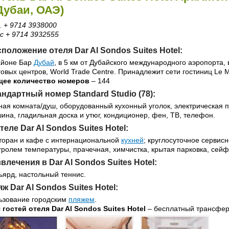
Дубаи, ОАЭ)
. + 9714 3938000
с + 9714 3932555
положение отеля Dar Al Sondos Suites Hotel:
айоне Бар
Дубай
, в 5 км от Дубайского международного аэропорта, 
говых центров, World Trade Centre. Принадлежит сети гостиниц Le 
ее количество номеров
– 144
ндартный номер Standard Studio (78):
ная комната/душ, оборудованный кухонный уголок, электрическая п
ина, гладильная доска и утюг, кондиционер, фен, ТВ, телефон.
теле Dar Al Sondos Suites Hotel:
торан и кафе с интернациональной
кухней
; круглосуточное сервис
тролем температуры, прачечная, химчистка, крытая парковка, сейф
влечения в Dar Al Sondos Suites Hotel:
ьярд, настольный теннис.
ж Dar Al Sondos Suites Hotel:
ьзование городским
пляжем
.
 гостей отеля Dar Al Sondos Suites Hotel
– бесплатный трансфе