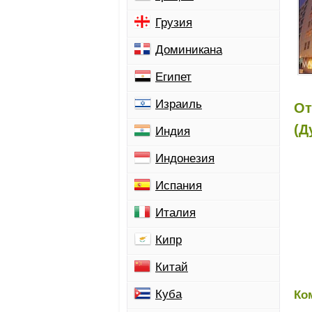
Грузия
Доминикана
Египет
Израиль
От
(Д
Индия
Индонезия
Испания
Италия
Кипр
Китай
Куба
Ко