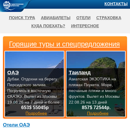
КОНТАКТЫ
ПОИСК ТУРА
АВИАБИЛЕТЫ
ОТЕЛИ
СТРАХОВКА
КУДА ПОЕХАТЬ?
ИНТЕРЕСНОЕ
Горящие туры и спецпредложения
ОАЭ
Таиланд
Дубаи. Отдохни на берегу
Азиатская ЭКЗОТИКА на
Персидского залива.
пляжах Пхукета. Море,
Погрузись в восточную
песчаные пляжи и много
СКАЗКУ.
Вылет из Москвы
фруктов.
Вылет из Москвы
19.08.26 на 7 дней и более
22.08.26 на 13 дней
653$ 55045р
857$ 72544р.
Подробнее
Подробнее
Отели ОАЭ