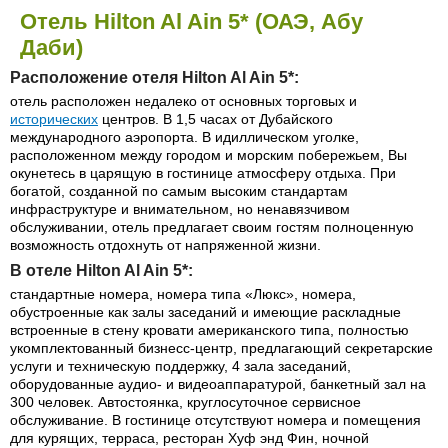
Отель Hilton Al Ain 5* (ОАЭ, Абу
Даби)
Расположение отеля Hilton Al Ain 5*:
отель расположен недалеко от основных торговых и
исторических
центров. В 1,5 часах от Дубайского
международного аэропорта. В идиллическом уголке,
расположенном между городом и морским побережьем, Вы
окунетесь в царящую в гостинице атмосферу отдыха. При
богатой, созданной по самым высоким стандартам
инфраструктуре и внимательном, но ненавязчивом
обслуживании, отель предлагает своим гостям полноценную
возможность отдохнуть от напряженной жизни.
В отеле Hilton Al Ain 5*:
стандартные номера, номера типа «Люкс», номера,
обустроенные как залы заседаний и имеющие раскладные
встроенные в стену кровати американского типа, полностью
укомплектованный бизнесс-центр, предлагающий секретарские
услуги и техническую поддержку, 4 зала заседаний,
оборудованные аудио- и видеоаппаратурой, банкетный зал на
300 человек. Автостоянка, круглосуточное сервисное
обслуживание. В гостинице отсутствуют номера и помещения
для курящих, терраса, ресторан Хуф энд Фин, ночной