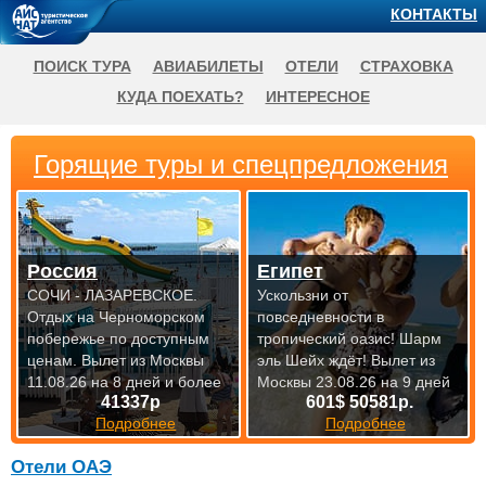
КОНТАКТЫ
ПОИСК ТУРА
АВИАБИЛЕТЫ
ОТЕЛИ
СТРАХОВКА
КУДА ПОЕХАТЬ?
ИНТЕРЕСНОЕ
Горящие туры и спецпредложения
Россия
Египет
СОЧИ - ЛАЗАРЕВСКОЕ.
Ускользни от
Отдых на Черноморском
повседневности в
побережье по доступным
тропический оазис! Шарм
ценам.
Вылет из Москвы
эль Шейх ждёт!
Вылет из
11.08.26 на 8 дней и более
Москвы 23.08.26 на 9 дней
41337р
601$ 50581р.
Подробнее
Подробнее
Отели ОАЭ