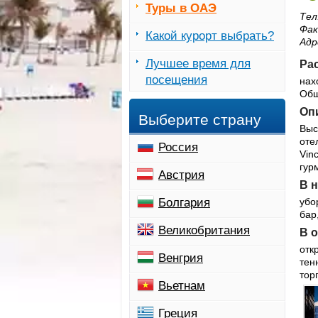
Туры в ОАЭ
Тел
Фак
Какой курорт выбрать?
Адр
Лучшее время для
Рас
посещения
нах
Общ
Опи
Выберите страну
Выс
оте
Россия
Vin
гур
Австрия
В н
Болгария
убо
бар
Великобритания
В о
отк
Венгрия
тен
тор
Вьетнам
Греция