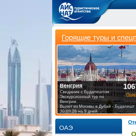
Горящие туры и спец
106
Венгрия
Свидание с Будапештом.
Под
Экскурсионный тур по
Венгрии.
Вылет из Москвы в Дубай - Будапешт
30.09.26 на 9 дней
От
ОАЭ
О