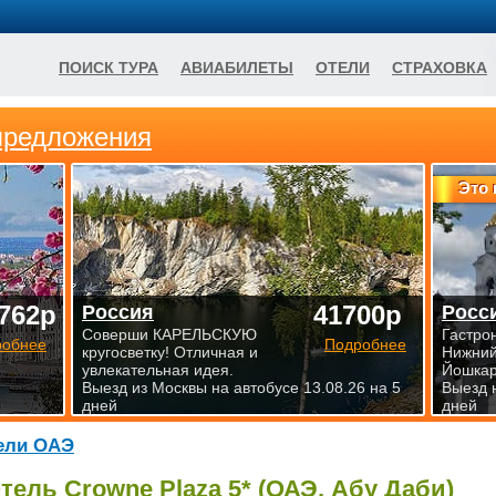
ПОИСК ТУРА
АВИАБИЛЕТЫ
ОТЕЛИ
СТРАХОВКА
предложения
Это 
762р
41700р
Россия
Росс
Соверши КАРЕЛЬСКУЮ
Гастро
робнее
Подробнее
кругосветку! Отличная и
Нижний
увлекательная идея.
Йошкар
Выезд из Москвы на автобусе 13.08.26 на 5
Выезд 
дней
дней
ели ОАЭ
тель Crowne Plaza 5* (ОАЭ, Абу Даби)