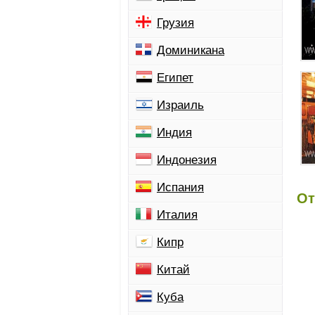
Грузия
Доминикана
Египет
Израиль
Индия
Индонезия
Испания
От
Италия
Кипр
Китай
Куба