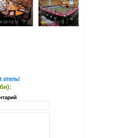
т отель!
би):
нтарий