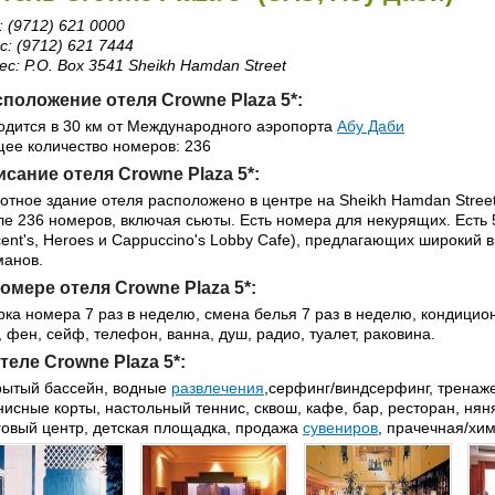
: (9712) 621 0000
с: (9712) 621 7444
ес: P.O. Box 3541 Sheikh Hamdan Street
положение отеля Crowne Plaza 5*:
одится в 30 км от Международного аэропорта
Абу Даби
ее количество номеров: 236
сание отеля Crowne Plaza 5*:
отное здание отеля расположено в центре на Sheikh Hamdan Street
ле 236 номеров, включая сьюты. Есть номера для некурящих. Есть 
cent's, Heroes и Cappuccino's Lobby Cafe), предлагающих широки
манов.
омере отеля Crowne Plaza 5*:
рка номера 7 раз в неделю, смена белья 7 раз в неделю, кондицио
, фен, сейф, телефон, ванна, душ, радио, туалет, раковина.
теле Crowne Plaza 5*:
рытый бассейн, водные
развлечения
,серфинг/виндсерфинг, тренаже
нисные корты, настольный теннис, сквош, кафе, бар, ресторан, нян
говый центр, детская площадка, продажа
сувениров
, прачечная/хим