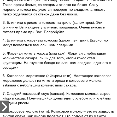
2. Жареный кокос (мапрао пау). Также продается повсеместно.
Такие орехи белые, со следами от огня на боках. Сок у
жареного кокоса получается невероятно сладким, а мякоть
легко отделяется от стенок даже без ложки.
3. Блинчики с рисом и кокосом на гриле (каном крок). Эти
блинчики Вы найдете у уличных продавцов. Очень вкусно и
готовят прямо при Вас. Попробуйте!
4. Блинчики с жареным кокосом (каном пэнг джи). Вкусно, но
могут показаться вам слишком сладкими.
5. Жареная мякоть кокоса (миа кам). Жарится с небольшим
количеством сахара, лишь для того, чтобы кокос стал
хрустящим. На вкус это блюдо не слишком сладкое, едят его с
овощами.
6. Кокосовое мороженое (айскрим кати). Настоящее кокосовое
мороженое делают из мякоти ореха и кокосового молока,
взбивая с небольшим количеством сахара.
7. Сладкий кокосовый соус (санкая). Кокосовое молоко, сырое
яйцо и сахар. Получившийся джем едят с хлебом или клейким
сладким рисом.
8. Кокосовое молоко (кати). Кокосовое молоко – это не жидкость
внутри ореха, как многие полагают. Его получают из мякоти,