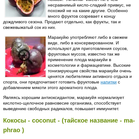
несравнимый кисло-сладкий привкус, не
похожий не на какие другие. Особенно
много фруктов созревает к концу
дождливого сезона. Продают отдельно, как фрукты, так и
свежевыжатый сок из них.
Маракуйю употребляют либо в свежем
виде, либо в консервированном. И
используют для приготовления соусов,
фруктовых муссов, известно так же
применение плода маракуйи в
косметологии и фармацевтике. Высокие
тонизирующие свойства маракуйи очень
ценятся любителями активного отдыха и
спорта, они предпочитают готовить фруктовые
напитки
с
добавлением мякоти этого ароматного плода.
Являясь хорошим антиоксидантом, маракуйя нормализует
кислотно-щелочное равновесие организма, способствует
выведению свободных радикалов, повышает иммунитет.
Кокосы - coconut - (тайское название - ma-
phrao )