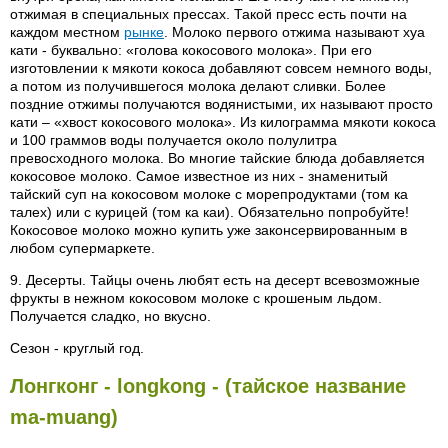
отжимая в специальных прессах. Такой пресс есть почти на
каждом местном
рынке
. Молоко первого отжима называют хуа
кати - буквально: «голова кокосового молока». При его
изготовлении к мякоти кокоса добавляют совсем немного воды,
а потом из получившегося молока делают сливки. Более
поздние отжимы получаются водянистыми, их называют просто
кати – «хвост кокосового молока». Из килограмма мякоти кокоса
и 100 граммов воды получается около полулитра
превосходного молока. Во многие тайские блюда добавляется
кокосовое молоко. Самое известное из них - знаменитый
тайский суп на кокосовом молоке с морепродуктами (том ка
талех) или с курицей (том ка каи). Обязательно попробуйте!
Кокосовое молоко можно купить уже законсервированным в
любом супермаркете.
9. Десерты. Тайцы очень любят есть на десерт всевозможные
фрукты в нежном кокосовом молоке с крошеным льдом.
Получается сладко, но вкусно.
Сезон - круглый год.
Лонгконг - longkong - (тайское название
ma-muang)