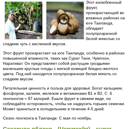
Этот излюбленный
фрукт,
произрастающий во
влажных районах на
юге Таиланда,
обладает
полупрозрачной
белой мякотью со
сладким чуть с кислинкой вкусом.
Этот фрукт произрастает на юге Таиланда, особенно в районах
повышенной влажности, таких как Сурат Тани, Чумпхон,
Наративат. Он представляет собой растущие гроздьями
маленькие круглые плоды с мягкой кожицей бледно-желтого
цвета. Под ней находится полупрозрачная белая мякоть со
сладким вкусом.
Питательная ценность и польза для здоровья: Богат кальцием,
фосфором, калием, железом и витаминами В1 и В2, С. 6
лонгконгов = 87 калорий. Ешьте фрукт в свежем виде, но
соблюдайте осторожность, чтобы не надкусить горькие семечки.
Может храниться в холодильнике в течение 4-5 дней.
Сезон лонгконга в Таиланде: С мая по ноябрь.