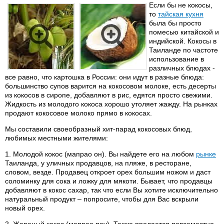
Если бы не кокосы,
то
тайская кухня
была бы просто
помесью китайской и
индийской. Кокосы в
Таиланде по частоте
использование в
различных блюдах -
все равно, что картошка в России: они идут в разные блюда:
большинство супов варится на кокосовом молоке, есть десерты
из кокосов в сиропе, добавляют в рис, едятся просто свежими.
Жидкость из молодого кокоса хорошо утоляет жажду. На рынках
продают кокосовое молоко прямо в кокосах.
Мы составили своеобразный хит-парад кокосовых блюд,
любимых местными жителями:
1. Молодой кокос (мапрао он). Вы найдете его на любом
рынке
Таиланда, у уличных продавцов, на пляже, в ресторане,
словом, везде. Продавец откроет орех большим ножом и даст
соломинку для сока и ложку для мякоти. Бывает, что продавцы
добавляют в кокос сахар, так что если Вы хотите исключительно
натуральный продукт – попросите, чтобы для Вас вскрыли
новый орех.