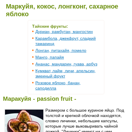
Маркуйя, кокос, лонгконг, сахарное
яблоко
Тайские фрукты:
Дуриан, рамбутан, мангостин
Карамбола, джекфрут, сладкий
тамаринд
Лонган, питахайя, помело
Манго, папайя
Ананас, мандарин, гуава, арбуз
Кумкват, лайм, личи, апельсин,
змеиный фрукт
Розовое яблоко, банан,
саподилла
Маракуйя - passion fruit -
Размером с большое куриное яйцо. Под
толстой и крепкой облочкой находятся,
словно личинки, небольшие капсулы,
которые лучше выковыривать чайной
ложкой. "Личинки" имеют ни с чем