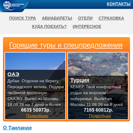
КОНТАКТЫ
ПОИСК ТУРА
АВИАБИЛЕТЫ
ОТЕЛИ
СТРАХОВКА
КУДА ПОЕХАТЬ?
ИНТЕРЕСНОЕ
Горящие туры и спецпредложения
ОАЭ
Турция
Дубаи. Отдохни на берегу
Персидского залива. Подари
КЕМЕР. Твой комфортный
любимой восточную
отдых на морском
СКАЗКУ.
Вылет из Москвы
побережье.
Вылет из
18.08.26 на 7 дней и более
Москвы 11.08.26 на 8 дней
663$ 56973р.
716$ 60812р.
Подробнее
Подробнее
О Таиланде