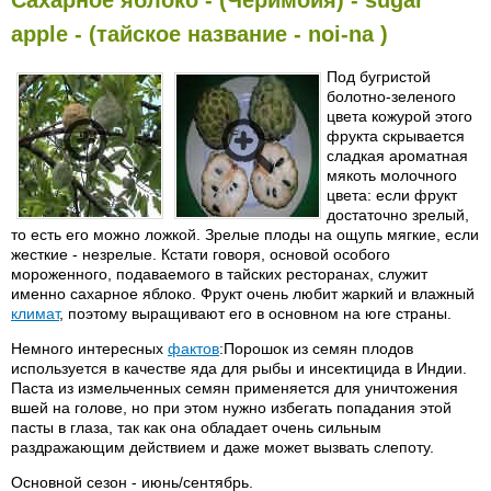
Сахарное яблоко - (Черимойя) - sugar
apple - (тайское название - noi-na )
Под бугристой
болотно-зеленого
цвета кожурой этого
фрукта скрывается
сладкая ароматная
мякоть молочного
цвета: если фрукт
достаточно зрелый,
то есть его можно ложкой. Зрелые плоды на ощупь мягкие, если
жесткие - незрелые. Кстати говоря, основой особого
мороженного, подаваемого в тайских ресторанах, служит
именно сахарное яблоко. Фрукт очень любит жаркий и влажный
климат
, поэтому выращивают его в основном на юге страны.
Немного интересных
фактов
:Порошок из семян плодов
используется в качестве яда для рыбы и инсектицида в Индии.
Паста из измельченных семян применяется для уничтожения
вшей на голове, но при этом нужно избегать попадания этой
пасты в глаза, так как она обладает очень сильным
раздражающим действием и даже может вызвать слепоту.
Oсновной сезон - июнь/сентябрь.