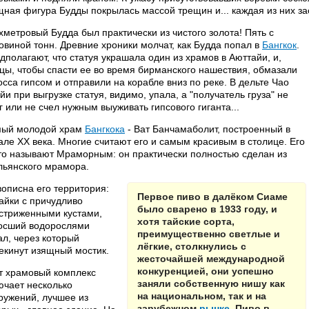
ная фигура Будды покрылась массой трещин и... каждая из них за
хметровый Будда был практически из чистого золота! Пять с
овиной тонн. Древние хроники молчат, как Будда попал в
Бангкок
.
дполагают, что статуя украшала один из храмов в Аюттайи, и,
цы, чтобы спасти ее во время бирманского нашествия, обмазали
осса гипсом и отправили на корабле вниз по реке. В дельте Чао
йи при выгрузке статуя, видимо, упала, а "получатель груза" не
г или не счел нужным выуживать гипсового гиганта...
ый молодой храм
Бангкока
- Ват Банчамаболит, построенный в
але XX века. Многие считают его и самым красивым в столице. Его
то называют Мраморным: он практически полностью сделан из
льянского мрамора.
описна его территория:
Первое пиво в далёком Сиаме
айки с причудливо
было сварено в 1933 году, и
стриженными кустами,
хотя тайские сорта,
осший водорослями
преимущественно светлые и
ал, через который
лёгкие, столкнулись с
екинут изящный мостик.
жесточайшей международной
конкуренцией, они успешно
т храмовый комплекс
заняли собственную нишу как
ючает несколько
на национальном, так и на
ружений, лучшее из
зарубежном
рынке
. Пиво в