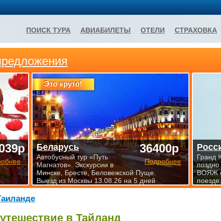
ПОИСК ТУРА
АВИАБИЛЕТЫ
ОТЕЛИ
СТРАХОВКА
предложения
Это круто!
039р
36400р
Беларусь
Росс
Автобусный тур «Путь
Гранд 
робнее
Подробнее
Магнатов». Экскурсии в
поздно
Минске, Бресте, Беловежской Пуще.
ВОЯЖ 
Выезд из Москвы 13.08.26 на 5 дней
поезде.
Таиланде
утешествие в Тайланд