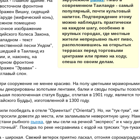
орых - главное здание. На
современном Таиланде - самый
 восточном фронтоне
популярный, почти культовый
бражен Вишну, сидящий
напиток. Подтверждение этому
Гаруде (мифический конь),
можно наблюдать практически
южном помещено
на каждом шагу, особенно в
сочное изображение
крупных городах, где местные
дийского Колеса Закона,
жители непрерывно пьют пиво,
западном - текст
расположившись на открытых
жественной песни Ундом",
террасах перед торговыми
шедшей в Таиланд из
центрами или прямо на ходу,
ии, и, наконец, на
спеша по своим делам.
ерном фронтоне
бражен "Эраван" -
хглавый слон.
три сооружение не менее красиво. На полу цветными мраморными
ны декорированы золотыми лентами, балки и своды покрыты позол
ьшая позолоченная статуя Будды, отлитая в 1901 году, является 
тайского Будды), изготовленной в 1300 году.
или пообедать в отеле "Ориентал" ("Oriental"). Но, ни "тук-туки", н
просили довезти до места, или заламывали невероятную цену. Нако
стани рыбного
рынка
, где мы сели на речной "экспресс" и к часу 
сточный". Поездка по реке несравнима с ездой на тряских "тук-тука
а - широкая. Свежий ветерок приятно ласкал, отгоняя сорокаградус