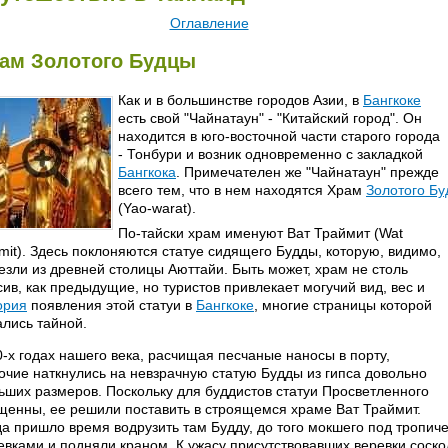
Оглавление
ам Золотого Будцы
Как и в большинстве городов Азии, в
Бангкоке
есть свой "Чайнатаун" - "Китайский город". Он
находится в юго-восточной части старого города
- Тонбури и возник одновременно с закладкой
Бангкока
. Примечателен же "Чайнатаун" прежде
всего тем, что в нем находятся Храм
Золотого Б
(Yao-warat).
По-тайски храм именуют Ват Траймит (Wat
imit). Здесь поклоняются статуе сидящего Будды, которую, видимо,
езли из древней столицы Аюттайи. Быть может, храм не столь
сив, как предыдущие, но туристов привлекает могучий вид, вес и
ория
появления этой статуи в
Бангкоке
, многие страницы которой
ались тайной.
0-х годах нашего века, расчищая песчаные наносы в порту,
очие наткнулись на невзрачную статую Будды из гипса довольно
ьших размеров. Поскольку для буддистов статуи Просветленного
щенны, ее решили поставить в строящемся храме Ват Траймит.
да пришло время водрузить там Будду, до того мокшего под тропич
евками и подняли краном. К ужасу присутствовавших веревки сосколь