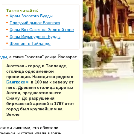
Также читайте:
Храм Золотого Будды
Плавучий рынок Бангкока
Храм Ват Сакет на Золотой горе
Храм Изумрудного Будды
Шоппинг в Тайланде
удды
, а также "золотая" улица Йаоварат
Аюттхая - город в Таиланде,
столица одноимённой
провинции. Находится рядом с
Бангкоком
, в 100 км к северу от
него. Древняя столица царства
Аютия, предшествовшего
Сиаму. До разрушения
бирманской армией в 1767 этот
город был крупнейшим на
Земле.
ескими ливнями, его обвязали
знули, и статуя упала в грязь.