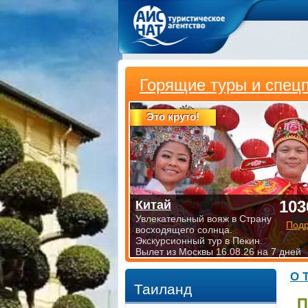
Горящие туры и спец
Это круто!
103
Китай
Увлекательный вояж в Страну
Под
восходящего солнца.
Экскурсионный тур в Пекин.
Вылет из Москвы 16.08.26 на 7 дней
О 
Таиланд
П