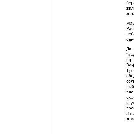
бер
жил
зел
Мим
Рас
леб
одн
Да.
"мо
огр
Вок
Тут
обе
сол
рыб
пла
ска
соу
пос
Зат
ком