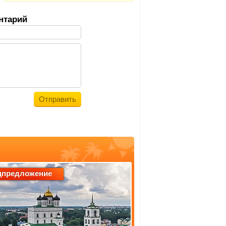
нтарий
цпредложение