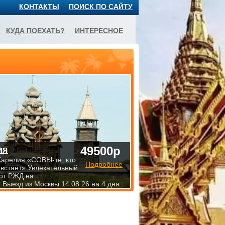
КОНТАКТЫ
ПОИСК ПО САЙТУ
КУДА ПОЕХАТЬ?
ИНТЕРЕСНОЕ
49500р
ия
Карелия «СОВЫ-те, кто
Подробнее
 встает».Увлекательный
от РЖД на
 Выезд из Москвы 14.08.26 на 4 дня