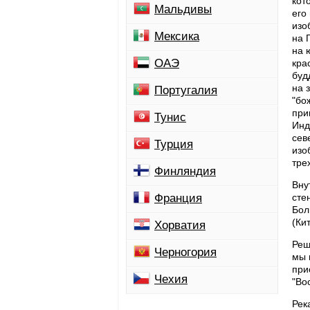
кот
Мальдивы
его
изо
Мексика
на 
на 
ОАЭ
кра
буд
на 
Португалия
"бо
при
Тунис
Инд
сев
Турция
изо
тре
Финляндия
Вну
Франция
сте
Бол
(Ки
Хорватия
Реш
Черногория
мы 
при
Чехия
"Во
Рек