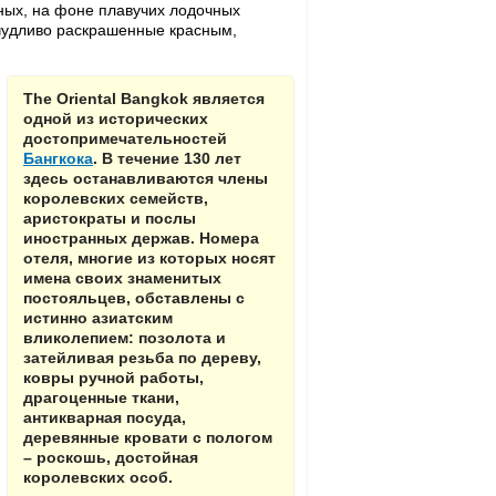
нных, на фоне плавучих лодочных
ричудливо раскрашенные красным,
The Oriental Bangkok является
одной из исторических
достопримечательностей
Бангкока
. В течение 130 лет
здесь останавливаются члены
королевских семейств,
аристократы и послы
иностранных держав. Номера
отеля, многие из которых носят
имена своих знаменитых
постояльцев, обставлены с
истинно азиатским
вликолепием: позолота и
затейливая резьба по дереву,
ковры ручной работы,
драгоценные ткани,
антикварная посуда,
деревянные кровати с пологом
– роскошь, достойная
королевских особ.