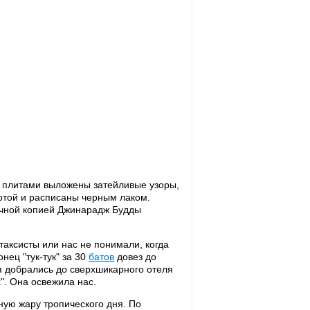
 плитами выложены затейливые узоры,
отой и расписаны черным лаком.
точной копией Джинарадж Будды
и таксисты или нас не понимали, когда
нец "тук-тук" за 30
батов
довез до
дня добрались до сверхшикарного отеля
х". Она освежила нас.
ную жару тропического дня. По