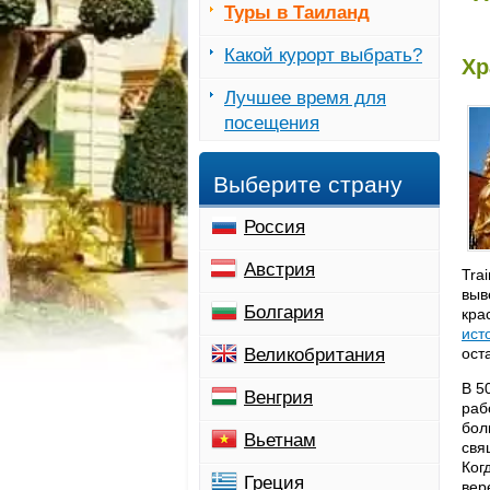
Туры в Таиланд
Какой курорт выбрать?
Хр
Лучшее время для
посещения
Выберите страну
Россия
Австрия
Tra
выв
Болгария
кра
ист
Великобритания
ост
В 5
Венгрия
раб
бол
Вьетнам
свя
Ког
Греция
вер