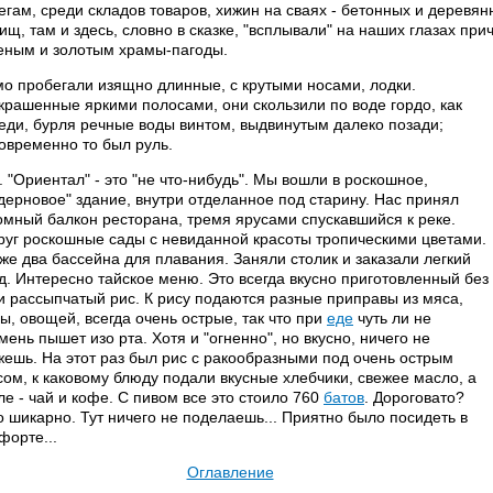
егам, среди складов товаров, хижин на сваях - бетонных и деревя
ищ, там и здесь, словно в сказке, "всплывали" на наших глазах п
еным и золотым храмы-пагоды.
о пробегали изящно длинные, с крутыми носами, лодки.
крашенные яркими полосами, они скользили по воде гордо, как
еди, бурля речные воды винтом, выдвинутым далеко позади;
овременно то был руль.
.. "Ориентал" - это "не что-нибудь". Мы вошли в роскошное,
дерновое" здание, внутри отделанное под старину. Нас принял
омный балкон ресторана, тремя ярусами спускавшийся к реке.
руг роскошные сады с невиданной красоты тропическими цветами.
 же два бассейна для плавания. Заняли столик и заказали легкий
д. Интересно тайское меню. Это всегда вкусно приготовленный без
и рассыпчатый рис. К рису подаются разные приправы из мяса,
ы, овощей, всегда очень острые, так что при
еде
чуть ли не
мень пышет изо рта. Хотя и "огненно", но вкусно, ничего не
жешь. На этот раз был рис с ракообразными под очень острым
сом, к каковому блюду подали вкусные хлебчики, свежее масло, а
ле - чай и кофе. С пивом все это стоило 760
батов
. Дороговато?
о шикарно. Тут ничего не поделаешь... Приятно было посидеть в
форте...
Оглавление