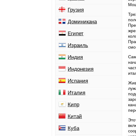
Мощ
Грузия
Тре
пол
Доминикана
Пре
жре
Египет
кол
Пра
Израиль
смо
Индия
Сам
нач
час
Индонезия
ита
Испания
Жив
луж
Италия
под
зар
Кипр
кан
пер
Китай
Это
вкл
Куба
соо