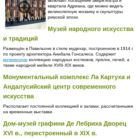
включает посещение амфитеатра и
квартала Адриана, где можно видеть
великолепную мозаику и скульптуры
римской эпохи.
Музей народного искусства
и традиций
Размещён в Павильоне в стиле мудехар, построенном в 1914 г.
по проекту архитектора Анибала Гонсалеса. Содержит
интересную
коллекцию народных костюмов, прялок, печей, а
также народной мебели XVIII-XIX веков.
Монументальный комплекс Ла Картуха и
Андалусийский центр современного
искусства
Располагает постоянной коллекцией и залами, рассчитанными
на временные выставки.
Дом-музей графини Де Лебриха Дворец
XVI в., перестроенный в XIX в.