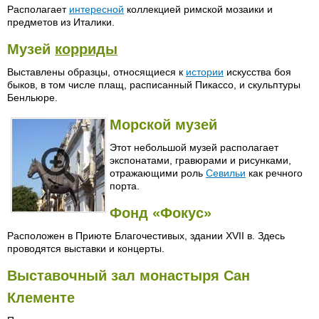
Располагает
интересной
коллекцией римской мозаики и
предметов из Италики.
Музей
корриды
Выставлены образцы, относящиеся к
истории
искусства боя
быков, в том числе плащ, расписанный Пикассо, и скульптуры
Бенльюре.
Морской музей
Этот небольшой музей располагает
экспонатами, гравюрами и рисунками,
отражающими роль
Севильи
как речного
порта.
Фонд «Фокус»
Расположен в Приюте Благочестивых, здании XVII в. Здесь
проводятся выставки и концерты.
Выставочный зал монастыря Сан
Клементе