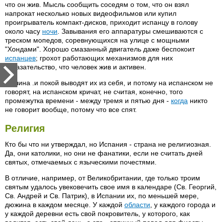
что он жив. Мысль сообщить соседям о том, что он взял
напрокат несколько новых видеофильмов или купил
проигрыватель компакт-дисков, приходит испанцу в голову
около часу
ночи
. Завывания его аппаратуры смешиваются с
треском мопедов, соревнующихся на улице с мощными
"Хондами". Хорошо смазанный двигатель даже беспокоит
испанцев
; грохот работающих механизмов для них
доказательство, что человек жив и активен.
Тишина .и покой выводят их из себя, и потому на испанском не
говорят, на испанском кричат, не считая, конечно, того
промежутка времени - между тремя и пятью дня -
когда
никто
не говорит вообще, потому что все спят.
Религия
Кто бы что ни утверждал, но Испания - страна не религиозная.
Да, они католики, но они не фанатики, если не считать дней
святых, отмечаемых с языческими почестями.
В отличие, например, от Великобритании, где только троим
святым удалось увековечить свое имя в календаре (Св. Георгий,
Св. Андрей и Св. Патрик), в Испании их, по меньшей мере,
дюжина в каждом месяце. У каждой
области
, у каждого города и
у каждой деревни есть свой покровитель, у которого, как