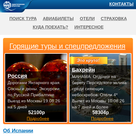
КОНТАКТЫ
ПОИСК ТУРА
АВИАБИЛЕТЫ
ОТЕЛИ
СТРАХОВКА
КУДА ПОЕХАТЬ?
ИНТЕРЕСНОЕ
Горящие туры и спецпредложения
Это круто!
Бахрейн
Россия
МАНАМА. Отдохни на
Дорогами Янтарного края.
берегу Персидского залива
Сосны и дюны. Экскурсии
среди сияющих
по Русской Прибалтике.
небоскребов. Отели 4*
Выезд из Москвы 19.08.26
Вылет из Москвы 10.08.26
на 5 дней
на 7 дней и более
52100р
58304р
Подробнее
Подробнее
Об Испании