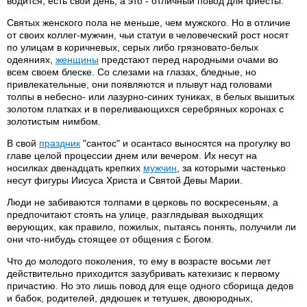
водится, есть свой день, а это - отличный повод для фиесты.
Святых женского пола не меньше, чем мужского. Но в отличие
от своих коллег-мужчин, чьи статуи в человеческий рост носят
по улицам в коричневых, серых либо грязновато-белых
одеяниях,
женщины
предстают перед народными очами во
всем своем блеске. Со слезами на глазах, бледные, но
привлекательные, они появляются и плывут над головами
толпы в небесно- или лазурно-синих туниках, в белых вышитых
золотом платках и в переливающихся серебряных коронах с
золотистым нимбом.
В свой
праздник
"сантос" и осантасо выносятся на прогулку во
главе целой процессии днем или вечером. Их несут на
носилках двенадцать крепких
мужчин
, за которыми частенько
несут фигуры Иисуса Христа и Святой Девы Марии.
Люди не забиваются толпами в церковь по воскресеньям, а
предпочитают стоять на улице, разглядывая выходящих
верующих, как правило, пожилых, пытаясь понять, получили ли
они что-нибудь стоящее от общения с Богом.
Что до молодого поколения, то ему в возрасте восьми лет
действительно приходится зазубривать катехизис к первому
причастию. Но это лишь повод для еще одного сборища дедов
и бабок, родителей, дядюшек и тетушек, двоюродных,