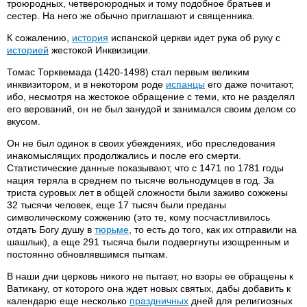
троюродных, четвероюродных и тому подобное братьев и
сестер. На него же обычно приглашают и священника.
К сожалению,
история
испанской церкви идет рука об руку с
историей
жестокой Инквизиции.
Томас Торквемада (1420-1498) стал первым великим
инквизитором, и в некотором роде
испанцы
его даже почитают,
ибо, несмотря на жестокое обращение с теми, кто не разделял
его верований, он не был занудой и занимался своим делом со
вкусом.
Он не был одинок в своих убеждениях, ибо преследования
инакомыслящих продолжались и после его смерти.
Статистические данные показывают, что с 1471 по 1781 годы
нация теряла в среднем по тысяче вольнодумцев в год. За
триста суровых лет в общей сложности были заживо сожжены
32 тысячи человек, еще 17 тысяч были преданы
символическому сожжению (это те, кому посчастливилось
отдать Богу душу в
тюрьме
, то есть до того, как их отправили на
шашлык), а еще 291 тысяча были подвергнуты изощренным и
постоянно обновлявшимся пыткам.
В наши дни церковь никого не пытает, но взоры ее обращены к
Ватикану, от которого она ждет новых святых, дабы добавить к
календарю еще несколько
праздничных
дней для религиозных