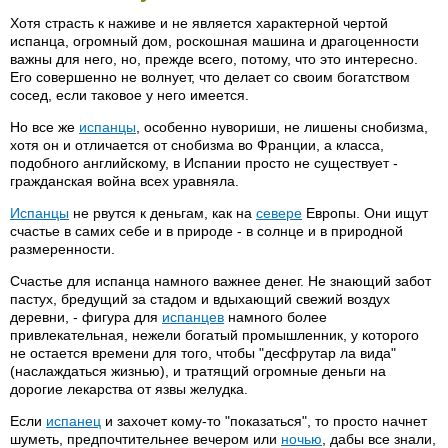
Хотя страсть к наживе и не является характерной чертой
испанца, огромный дом, роскошная машина и драгоценности
важны для него, но, прежде всего, потому, что это интересно.
Его совершенно не волнует, что делает со своим богатством
сосед, если таковое у него имеется.
Но все же
испанцы
, особенно нувориши, не лишены снобизма,
хотя он и отличается от снобизма во Франции, а класса,
подобного английскому, в Испании просто не существует -
гражданская война всех уравняла.
Испанцы
не рвутся к деньгам, как на
севере
Европы. Они ищут
счастье в самих себе и в природе - в солнце и в природной
размеренности.
Счастье для испанца намного важнее денег. Не знающий забот
пастух, бредущий за стадом и вдыхающий свежий воздух
деревни, - фигура для
испанцев
намного более
привлекательная, нежели богатый промышленник, у которого
не остается времени для того, чтобы "десфрутар ла вида"
(наслаждаться жизнью), и тратящий огромные деньги на
дорогие лекарства от язвы желудка.
Если
испанец
и захочет кому-то "показаться", то просто начнет
шуметь, предпочтительнее вечером или
ночью
, дабы все знали,