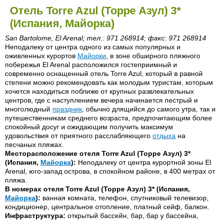
Отель Torre Azul (Торре Азул) 3*
(Испания, Майорка)
San Bartolome, El Arenal; тел.: 971 268914; факс: 971 268914
Неподалеку от центра одного из самых популярных и
оживленных курортов
Майорки
, в зоне обширного пляжного
побережья El Arenal расположился гостеприимный и
современно оснащенный отель Torre Azul, который в равной
степени можно рекомендовать как молодым туристам, которым
хочется находиться поближе от крупных развлекательных
центров, где с наступлением вечера начинается пестрый и
многолюдный
праздник
, обычно длящийся до самого утра, так и
путешественникам среднего возраста, предпочитающим более
спокойный досуг и ожидающим получить максимум
удовольствия от приятного расслабляющего
отдыха
на
песчаных пляжах.
Месторасположение отеля Torre Azul (Торре Азул) 3*
(Испания,
Майорка
):
Неподалеку от центра курортной зоны El
Arenal, юго-запад острова, в спокойном районе, в 400 метрах от
пляжа.
В номерах отеля Torre Azul (Торре Азул) 3* (Испания,
Майорка
):
ванная комната, телефон, спутниковый телевизор,
кондиционер, центральное отопление, платный сейф, балкон.
Инфраструктура:
открытый бассейн, бар, бар у бассейна,