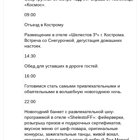
«Космос».
09:00
Отъезд в Кострому
Размещение в отеле «Шелестов 3*» г. Кострома.
Встреча со Снегурочкой, дегустация домашних
настоек.
14:30
Обед для уставших в дороге гостей.
16:00
Готовимся стать самыми привлекательными и
обаятельными в волшебную новогоднюю ночь.
22:00
Новогодний банкет с развлекательной шоу-
программой в отеле «ShelestoFF»: фейерверки,
розыгрыш призов и подарочных сертификатов,
вкусное меню от шеф-повара, оригинальные
конкурсы, зажигательные танцы, живой вокал,
креативный ведущий и старый добрый Дед Мороз!