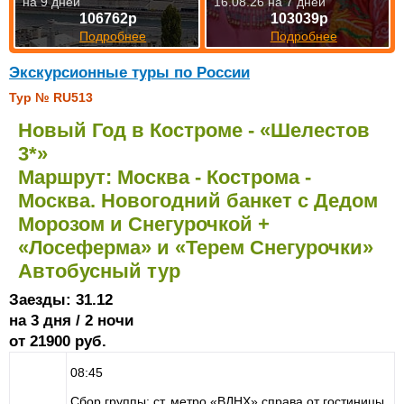
на 9 дней
16.08.26 на 7 дней
106762р
103039р
Подробнее
Подробнее
Экскурсионные туры по России
Тур № RU513
Новый Год в Костроме - «Шелестов
3*»
Маршрут: Москва - Кострома -
Москва. Новогодний банкет с Дедом
Морозом и Снегурочкой +
«Лосеферма» и «Терем Снегурочки»
Автобусный тур
Заезды: 31.12
на 3 дня / 2 ночи
от 21900 руб.
08:45
Сбор группы: ст. метро «ВДНХ» справа от гостиницы