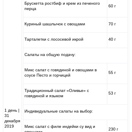
Брускетта ростбиф и крем из печеного
60 г
перца
Куриный шашлычок с овощами
70 г
Тарталетки с лососевой икрой
40 г
Салаты на общую подачу:
Микс салат с говядиной и овощами в
55 г
соусе Песто и горчицей
Традиционный салат «Оливье» с
53 г
говядиной и языком
1 день |
Индивидуальные салаты на выбор:
31
декабря
2019
Микс салат с филе индейки су вид и
230 г
овощами