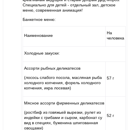
Специально для детей - отдельный зал, детское
меню, современная анимация!
Банкетное меню:
На
Наименование
человека
Холодные закуски:
Ассорти рыбных деликатесов
(лосось слабого посола, масляная рыба
57 г
холодного копчения, форель холодного
копчения, икра лосевая)
Мясное ассорти фирменных деликатесов
(ростбиф из говяжьей вырезки, рулет из
52 г
индейки с грибами и сыром, карбонат су
вид в специях, буженина шпигованная
овощами)