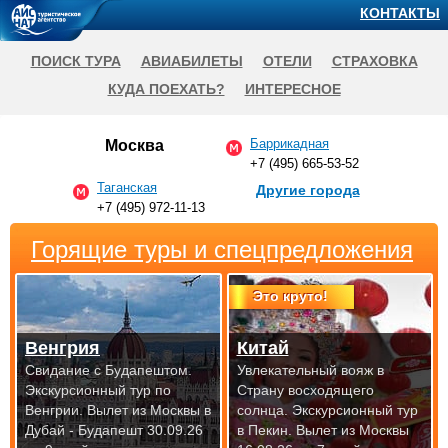
КОНТАКТЫ
ПОИСК ТУРА
АВИАБИЛЕТЫ
ОТЕЛИ
СТРАХОВКА
КУДА ПОЕХАТЬ?
ИНТЕРЕСНОЕ
Баррикадная
Москва
+7 (495) 665-53-52
Таганская
Другие города
+7 (495) 972-11-13
Горящие туры и спецпредложения
Это круто!
Венгрия
Китай
Свидание с Будапештом.
Увлекательный вояж в
Экскурсионный тур по
Страну восходящего
Венгрии.
Вылет из Москвы в
солнца. Экскурсионный тур
Дубай - Будапешт 30.09.26
в Пекин.
Вылет из Москвы