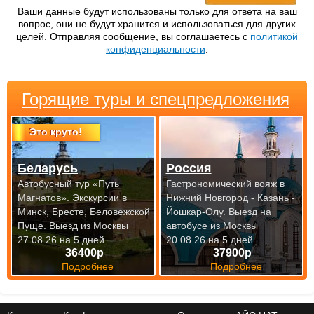
Ваши данные будут использованы только для ответа на ваш
вопрос, они не будут хранится и использоваться для других
целей. Отправляя сообщение, вы соглашаетесь с
политикой
конфиденциальности
.
Горящие туры и спецпредложения
Это круто!
Беларусь
Россия
Автобусный тур «Путь
Гастрономический вояж в
Магнатов». Экскурсии в
Нижний Новгород - Казань -
Минск, Бресте, Беловежской
Йошкар-Олу.
Выезд на
Пуще.
Выезд из Москвы
автобусе из Москвы
27.08.26 на 5 дней
20.08.26 на 5 дней
36400р
37900р
Подробнее
Подробнее