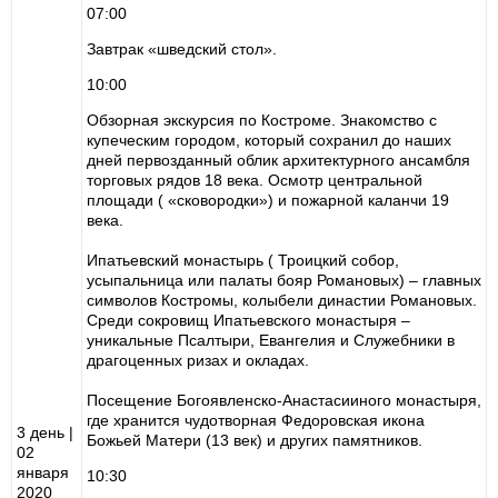
07:00
Завтрак «шведский стол».
10:00
Обзорная экскурсия по Костроме. Знакомство с
купеческим городом, который сохранил до наших
дней первозданный облик архитектурного ансамбля
торговых рядов 18 века. Осмотр центральной
площади ( «сковородки») и пожарной каланчи 19
века.
Ипатьевский монастырь ( Троицкий собор,
усыпальница или палаты бояр Романовых) – главных
символов Костромы, колыбели династии Романовых.
Среди сокровищ Ипатьевского монастыря –
уникальные Псалтыри, Евангелия и Служебники в
драгоценных ризах и окладах.
Посещение Богоявленско-Анастасииного монастыря,
где хранится чудотворная Федоровская икона
3 день |
Божьей Матери (13 век) и других памятников.
02
января
10:30
2020