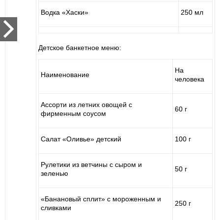
Водка «Хаски»
250 мл
Детское банкетное меню:
На
Наименование
человека
Ассорти из летних овощей с
60 г
фирменным соусом
Салат «Оливье» детский
100 г
Рулетики из ветчины с сыром и
50 г
зеленью
«Банановый сплит» с мороженным и
250 г
сливками